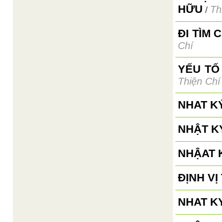
HỮU
Th
/
ĐI TÌM 
Chí
YẾU TỐ
Thiện Chí
NHAT K
NHẬT KÝ
NHẬAT K
ĐỊNH V
NHAT KY