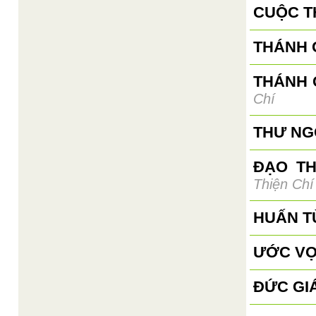
CUỘC T
THÁNH G
THÁNH 
Chí
THƯ NGỎ
ĐẠO T
Thiện Chí
HUẤN T
ƯỚC VỌ
ĐỨC GI