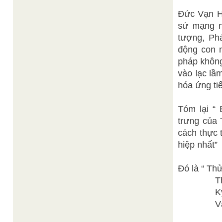
Đức Vạn H
sứ mạng nh
tượng, Ph
động con 
pháp không
vào lạc lầ
hóa ứng tiế
Tóm lại “ 
trưng của 
cách thực 
hiệp nhất”
Đó là “ T
Thi Đại 
Kỳ khai
Vạn thù 