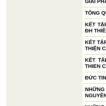
GIẢI PH
TỔNG Q
KẾT TẬ
ĐH THIÊ
KẾT TẬ
THIỆN C
KẾT TẬ
THIEN 
ĐỨC TI
NHỮNG 
NGUYÊN