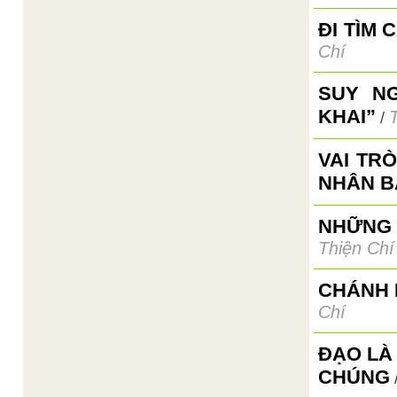
ĐI TÌM 
Chí
SUY N
KHAI”
/
VAI TR
NHÂN B
NHỮNG 
Thiện Chí
CHÁNH 
Chí
ĐẠO LÀ
CHÚNG