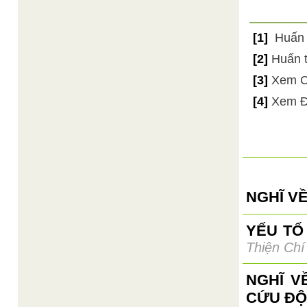
[1]
Huấn t
[2]
Huấn t
[3]
Xem Ca
[4]
Xem Đạ
NGHĨ VỀ
YẾU TỐ
Thiện Chí
NGHĨ V
CỨU ĐỘ