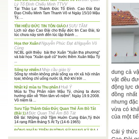
Lý Tổ Đình Chiếu Minh TTVV
Tại Thảo Lư: Thánh Đức Tổ Đình. Cao Đài Đại
Đạo Chiếu Minh Tam Thanh Vô vi Ngày 15/10 Mậu
Tý, ...
SƯU TẦM
TÌM HIỂU ĐỨC TIN TÔN GIÁO
/
Lịch sử đạo Cao Đài cho thấy đức tin Cao Đài, từ
lúc chưa nảy sinh đến lúc lập thành ...
Nguyễn Phúc Đạt &Nguyễn Vô
Họa thơ Xuân
/
Cùng
NCBL giới thiệu bài thơ Xuân "Xuân tha phương"
và bài họa "Xuân quê cũ" trước thềm Xuân Mậu Tý
...
Nhịp cầu giáo lý
Sống tự nhiên
/
dung cả vậ
Sống tự nhiên không phải sống xa rời xã hội nhân
lọai; không chỉ uống nước lã, thở khí trời ...
vật đều đư
động lực du
Huệ Ý
Nhật ký mùa tu Thu phân
/
Mùa tu Thu Phân năm Mậu Tý, chúng ta được
đồng nhất
hướng dẩn về "Rèn tâm vô niệm". Ngày 19.9.2008.
Vô niệm là ...
nhưng đặc 
vừa có khả
Sưu Tập Thánh Giáo Đức Quan Thế Âm Bồ Tát
Đức Quan Thế Âm Bồ Tát
(Bài 1)
/
của một tiể
Đề tài: Những chữ Tâm Huờn Cung Đàn,Tý thời
14 rạng Rằm tháng 5 Ất Tỵ (14-6-1965)
ĐỒNG NHÂN TRÊN ĐƯỜNG SỨ MẠNG KỲ BA
/
Cái ý thức
Đạt Tường