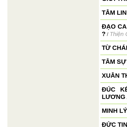
TÂM LI
ĐẠO CA
?
Thiện 
/
TỪ CHÁ
TÂM SỰ
XUÂN TH
ĐÚC K
LƯƠNG
MINH L
ĐỨC TIN