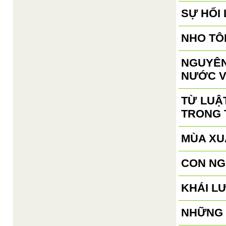
SỰ HỐI
NHO TÔ
NGUYÊN
NƯỚC V
TỪ LUẬ
TRONG 
MÙA XU
CON NG
KHÁI L
NHỮNG 