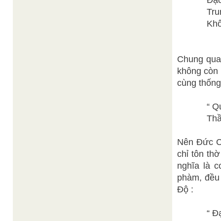
Đạo Trun
Trung là
Không ch
(Đại 
Chung quan
không còn p
cùng thống 
“ Quân b
Thần hìn
Nên Đức Ch
chỉ tôn th
nghĩa là 
phàm, đều
Độ :
“ Đại Đạ