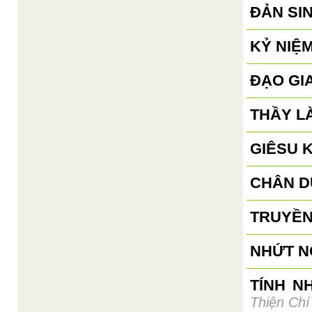
ĐẢN SI
KỶ NIỆM
ĐẠO GI
THẦY L
GIÊSU 
CHÂN D
TRUYỀN
NHỨT N
TÍNH N
Thiện Chí