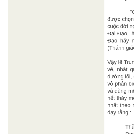
“Các con 
được chọn 
cuộc đời ng
Đại Đạo, l
Đạo hãy n
(Thánh giáo
Vậy lẽ Tru
về, nhất 
đường lối,
vô phân bi
và dùng mộ
hết thảy m
nhất theo 
dạy rằng :
Thầy chỉ