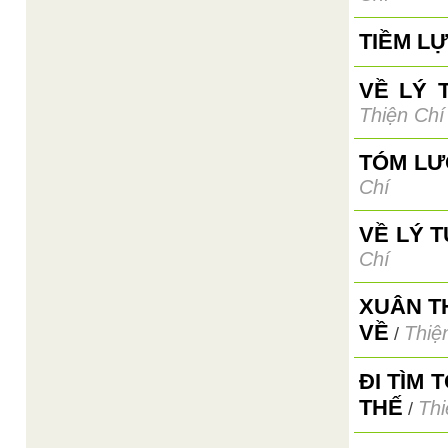
TIỀM L
VỀ LÝ 
Thiện Chí
TÓM LƯ
Chí
VỀ LÝ 
Chí
XUÂN T
VỀ
Thiệ
/
ĐI TÌM
THẾ
Thi
/