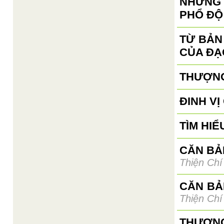
NHỮNG 
PHỔ ĐỘ
TỪ BẢN
CỦA ĐẠ
THƯỢNG
ĐINH V
TÌM HIỂ
CĂN BẢN
Thiện Chí
CĂN BẢ
Thiện Chí
THƯỢNG