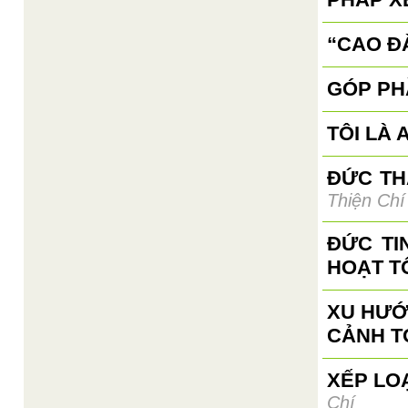
“CAO ĐÀ
GÓP PH
TÔI LÀ A
ĐỨC TH
Thiện Chí
ĐỨC TI
HOẠT T
XU HƯỚ
CẢNH T
XẾP LO
Chí