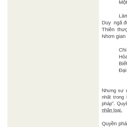
Một mà t
*
Làm sao 
Duy ngã độ
Thiên thượ
Nhơn gian 
*
Chi ly vì
Hòa hợp 
Biết Đạo,
Đại Thừa
(Đàn s
Nhưng sự ứ
nhất trong
pháp”. Quyề
nhân loại.
Quyền pháp