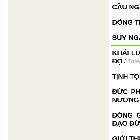
CẦU NG
DÒNG T
SUY NG
KHÁI L
ĐỘ
Thiệ
/
TỊNH T
ĐỨC PH
NƯƠNG
ĐÓNG G
ĐẠO ĐỨ
GIỚI TH