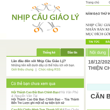
Trang chủ
NĂM ĐẠO THỨ 9
TIN TỨC
BÀI
Nội dung
Lần đầu đến với Nhịp Cầu Giáo Lý?
18/12/20
Những liên kết dưới đây có thể hữu ích với bạn.
THIỆN CH
Giới thiệu chung
|
Chức năng RSS
Hà Văn Phủ
Hội Thánh Cao Đài Ban Chỉnh Đạo
/
CĂN B
& Nguyễn Văn Tài
Hội Thánh Cao Đài Ban Chỉnh Đạo – Tòa Thánh
Bến Tre Lược ghi một số sự kiện lịch sử
Ban Quản
Cao Đài Chiếu Minh Tam Thanh Vô Vi
/