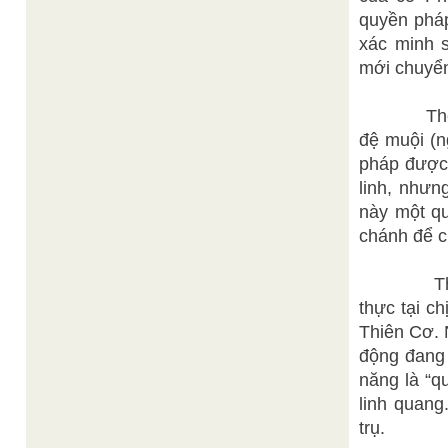
quyền phá
xác minh 
mới chuyển 
Thế nên 
đệ muội (n
pháp được 
linh, nhưn
này một q
chánh để c
Thật vậy
thực tại c
Thiên Cơ. 
động đang 
năng là “q
linh quang
trụ.