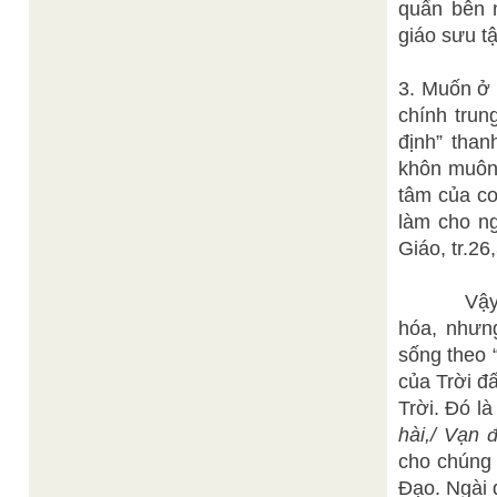
quẩn bên 
giáo sưu tậ
3. Muốn ở 
chính trun
định” than
khôn muôn l
tâm của co
làm cho n
Giáo, tr.26
Vậy “chấp
hóa, nhưng
sống theo 
của Trời đ
Trời. Đó là 
hài,/ Vạn 
cho chúng 
Đạo. Ngài 