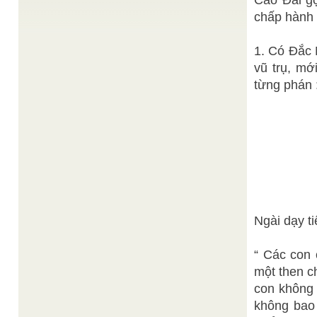
Cao Đài gọ
Thực hiện đồng nhân chính là xây dựng thế nhân
hòa trên nền tảng chân vạc: "nhân bản, an lạc ...
chấp hành
Đạt Tường
BÀI HỌC KHAI MINH ĐẠI ĐẠO
/
Khai Minh Đại Đạo là một trong vài lễ trọng hàng
1. Có Đắc 
năm của Cao Đài giáo. Như lời hướng dẫn ...
vũ trụ, mớ
Quan Thế Âm Bồ Tát
CON NGƯỜI NGÀY MAI
/
Buổi đời mạt pháp, nhơn loại tập nhiễm thói hư nết
từng phán 
xấu của Đời, từ vô thỉ dĩ lai chồng ...
Tường Như sưu tầm
CHÚA THÁNH LINH
/
Càn Khô
Các ngươi có biết vì sao nền Đại Đạo Tam Kỳ Phổ
Độ phải dùng bằng huyền diệu cơ bút ...
Thiên Đ
Đôi điều Học tập và Tâm đắc từ Hệ Từ Thượng-
Ngưỡng 
Nguyễn Thị Trúc Thảo
Chương VI
/
Không t
Hệ Từ Thượng-Chương VI viết: Quảng đại phối
Thiên Địa, biến thông phối tứ thời, âm dương chi
(Thánh 
nghĩa phối nhật ...
Ngài dạy ti
“ Các con 
một then ch
con không 
không bao