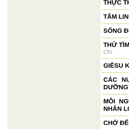
THỰC T
TÂM LI
SỐNG Đ
THỬ TÌ
Chí
GIÊSU 
CÁC N
DƯỠNG 
MỖI N
NHÂN L
CHỚ ĐỂ