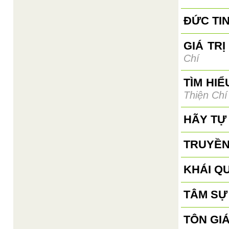
ĐỨC TIN
GIÁ TR
Chí
TÌM HI
Thiện Chí
HÃY TỰ 
TRUYỀN
KHÁI QU
TÂM SỰ
TÔN GI