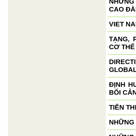
NHỮNG
CAO ĐÀ
VIET N
TẠNG, 
CƠ THỂ
DIRECT
GLOBAL
ĐỊNH H
BỐI CẢ
TIÊN TH
NHỮNG 