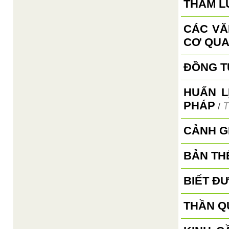
THAM L
CÁC VĂ
CƠ QUA
ĐỒNG TỬ
HUẤN L
PHÁP
T
/
CẢNH G
BẢN TH
BIẾT ĐƯ
THẦN Q