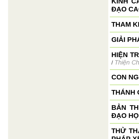
KINH C
ĐẠO CA
THAM K
GIẢI P
HIỆN T
Thiện Ch
/
CON NG
THÁNH 
BẢN TH
ĐẠO HỌ
THỬ TH
PHÁP X