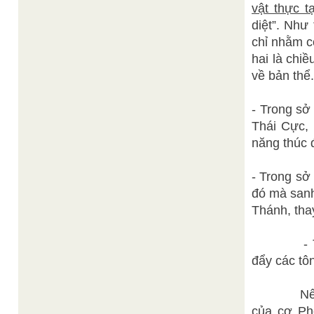
vật thực t
diệt”. Như
chỉ nhằm c
hai là chi
về bản thể.
- Trong sở
Thái Cực, 
năng thúc 
- Trong sở
đó mà sanh
Thánh, tha
- Trong s
đẩy các tô
Nếu chúng
của cơ Ph