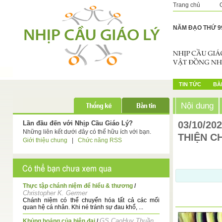
Trang chủ
NĂM ĐẠO THỨ 9
TIN TỨC
BÀI
Nội dung
Lần đầu đến với Nhịp Cầu Giáo Lý?
03/10/20
Những liên kết dưới đây có thể hữu ích với bạn.
THIỆN CH
Giới thiệu chung
|
Chức năng RSS
Thực tập chánh niệm để hiểu & thương
/
Christopher K. Germer
Chánh niệm có thể chuyển hóa tất cả các mối
quan hệ cá nhân. Khi né tránh sự đau khổ, ...
GS.CaoHuy Thuần
Khủng hoảng của hiện đại
/