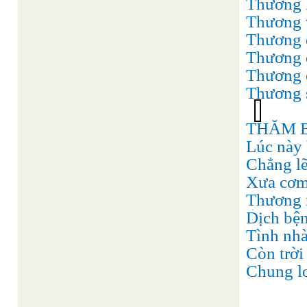
Thương là
Thương v
Thương đê
Thương đ
Thương c
Thương sa
THĂM 
Lúc này 
Chẳng lẽ
Xưa cơm 
Thương n
Dịch bệ
Tình nhà
Còn trời
Chung lo 