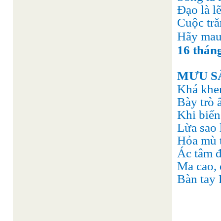
Đạo là lẽ 
Cuộc tră
Hãy mau 
16 tháng
MƯU S
Khá khe
Bày trò 
Khi biến 
Lừa sao 
Hỏa mù t
Ác tâm 
Ma cao, 
Bàn tay 