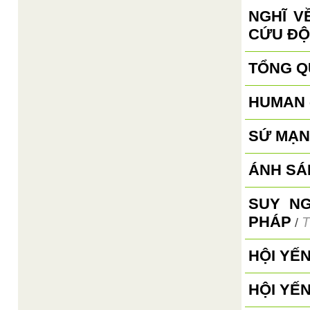
NGHĨ V
CỨU ĐỘ
TỔNG Q
HUMAN 
SỨ MẠN
ÁNH SÁ
SUY N
PHÁP
T
/
HỘI YẾ
HỘI YẾ