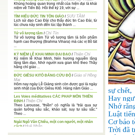
Khủng hoảng quan trọng nhất của hiện đại là khái
niệm về Tiến Bộ. Hồi thế kỷ 19, với sự ...
SƯU TẦM
TÌM HIỂU ĐỨC TIN TÔN GIÁO
/
Lịch sử đạo Cao Đài cho thấy đức tin Cao Đài, từ
lúc chưa nảy sinh đến lúc lập thành ...
Chí Tín
Tứ vô lượng tâm
/
Tứ vô lượng tâm Tứ vô lượng tâm là bốn phẩm
hạnh cao thượng (Brahma Vihara) mà các vị Bồ tát
...
Thiện Chí
KỶ NIỆM LỄ KHAI MINH ĐẠI ĐẠO
/
Kỷ niệm lễ Khai Minh, Nén hương nguyền lâng
lâng tâm đạo, Nhớ người xưa gian khổ theo Thầy
hằng chỉ giáo ...
Giáo sĩ Hồng
ĐỨC GIÊSU KITÔ ĐẤNG CỨU ĐỘ
/
Mai
Hôm nay ngày Lễ Giáng sinh còn được gọi là ngày
sự chết,
sinh nhật của Đức Giêsu Kitô. Hàng năm Giáo ...
Hay ngươ
Les Voies méditatives CÁC PHAP MÔN THIỀN
Thiện Chí
ĐỊNH
/
Nhớ răn
Theo Larousse, "thiền" có nghĩa là "trải qua sự
quán tưởng sâu sắc, khảo sát, suy tư sâu sắc."
Luật tiế
Theo ...
Cơ bảo tô
Ngài Ngô Văn Chiêu, một con ngưới, một nhân
Huệ Nhẫn
cách
/
Trời đã 
Đức Ngô Minh Chiêu là vị đệ tử đầu tiên của Đức
Cao Đài Thượng Đế; đứng đầu một nhánh ...