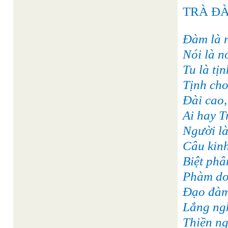
TRÀ ĐÀM
Đàm là n
Nói là n
Tu là tịn
Tịnh cho
Đài cao,
Ai hay T
Người là 
Câu kinh
Biệt phâ
Phàm do 
Đạo đàm 
Lắng ngh
Thiền ng