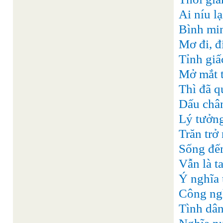
Ai níu l
Bình mi
Mơ đi, đ
Tỉnh giấ
Mở mắt t
Thì đã q
Dấu chân
Lý tưởng
Trăn trở
Sống đếm
Vẫn là t
Ý nghĩa 
Công ngh
Tình dâ