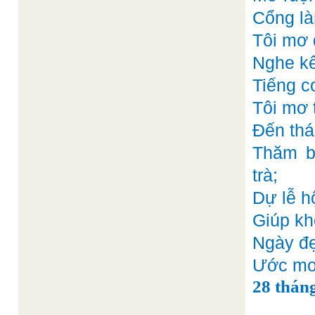
Cổng là
Tôi mơ 
Nghe kể
Tiếng co
Tôi mơ 
Đến thá
Thăm b
trà;
Dự lễ hộ
Giúp khó
Ngày đẹ
Ước mơ 
28 thán