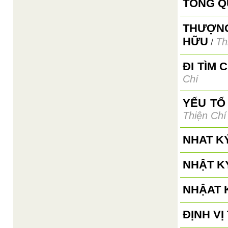
TỔNG Q
THƯỢNG
HỮU
Th
/
ĐI TÌM 
Chí
YẾU TỐ
Thiện Chí
NHAT K
NHẬT KÝ
NHẬAT K
ĐỊNH V