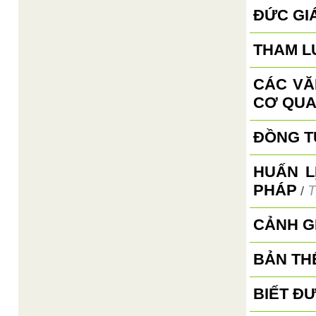
ĐỨC GI
THAM L
CÁC VĂ
CƠ QUA
ĐỒNG TỬ
HUẤN L
PHÁP
T
/
CẢNH G
BẢN TH
BIẾT ĐƯ