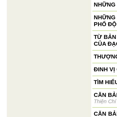
NHỮNG 
NHỮNG 
PHỔ ĐỘ
TỪ BẢN
CỦA ĐẠ
THƯỢNG
ĐINH V
TÌM HIỂ
CĂN BẢN
Thiện Chí
CĂN BẢ