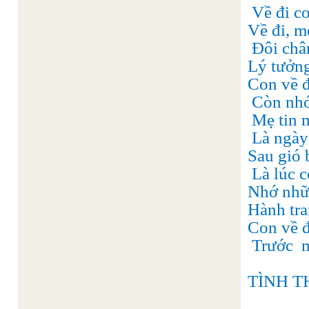
Về đi c
Về đi, 
Đôi châ
Lý tưởng
Con về đ
Còn nhớ
Mẹ tin m
Là ngày 
Sau gió b
Là lúc c
Nhớ nhữ
Hành tra
Con về đ
Trước
m
TÌNH 