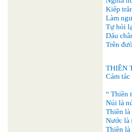
Nghĩa n
Kiếp tră
Làm ngườ
Tự hỏi l
Dấu chân
Trên đườn
THIỀN 
Cảm tác 
“ Thiền t
Núi là n
Thiền là
Nước là 
Thiền là