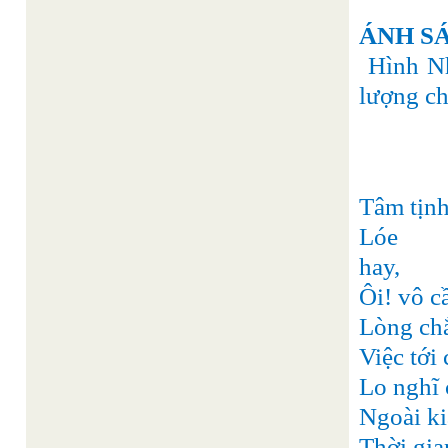
ÁNH S
Hình Nh
lượng cho
Tâm tịnh
Ló
hay,
Ôi! vô c
Lòng chẳ
Việc tới
Lo nghĩ 
Ngoài kia
Thời gia