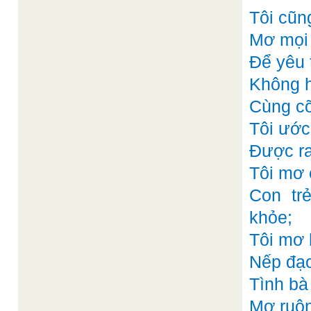
Tôi cũn
Mơ mọi 
Để yêu 
Không h
Cùng cỡ
Tôi ước
Được ra
Tôi mơ 
Con tr
khỏe;
Tôi mơ 
Nếp đạo
Tình bà
Mơ ruộn