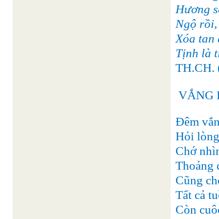
Hương se
Ngộ rồi,
Xóa tan 
Tịnh là 
TH.CH.
VẮNG 
Đêm vắng
Hỏi lòng
Chớ nhìn
Thoảng đ
Cũng chớ
Tất cả t
Còn cuôc