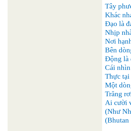
Tây phươ
Khác nha
Đạo là đạ
Nhịp nhà
Nơi hạn
Bên dòng
Động là 
Cái nhìn
Thực tại
Một dòn
Trăng rơ
Ai cười 
(Như Nh
(Bhutan 