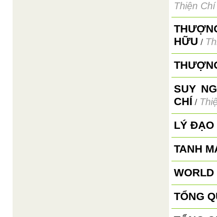
Thiện Chí
THƯỢNG
HỮU
Th
/
THƯỢNG
SUY NG
CHÍ
Thi
/
LÝ ĐẠO
TANH M
WORLD 
TỔNG Q