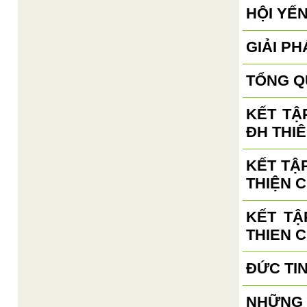
HỘI YẾ
GIẢI PH
TỔNG Q
KẾT TẬ
ĐH THIÊ
KẾT TẬ
THIỆN C
KẾT TẬ
THIEN 
ĐỨC TI
NHỮNG 