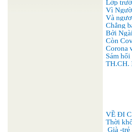
Lớp trươ
Đức Vô Cực Từ Tôn
Vì Người
Sống tự nhiên
/
Các con tu luyện là để biết sống cái sống chơn
Và ngươ
thường tự nhiên tự tại của các con. Sanh ...
Chẳng b
Đức Lý Giáo Tông với việc công phu tu luyện
/
Chí Tín
Bởi Ngà
Đức Lý Đại Tiên Trưởng Thái Bạch Kim Tinh, Nhứt
Trấn Oai Nghiên, hiện kiêm chức Giáo Tông Vô Vi
Còn Covi
...
Corona v
Lý Thái
TƯƠNG TIẾN TỬU & TÂM TƯƠNG TỬU
/
Bạch
Sám hối 
Thấy chăng anh Nước Hoàng Hà từ trời tuôn
TH.CH. 
xuống Chảy băng ra biển chẳng quay về. Lại
chẳng thấy Lầu cao gương sáng ...
Tưởng Niệm Công Đức Đức Giáo Tông Trong
Thiện Chí sưu tầm
Tam kỳ Phổ Độ
/
Lời dạy của đức Chí Tôn về sứ mạng của Giáo
Tông Đại Đạo
VỀ ĐI C
Thời khổ
Già -trẻ