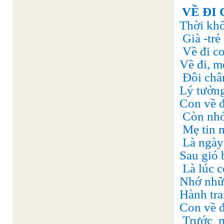
VỀ ĐI
Thời khổ
Già -trẻ
Về đi c
Về đi, 
Đôi châ
Lý tưởng
Con về đ
Còn nhớ
Mẹ tin m
Là ngày 
Sau gió b
Là lúc c
Nhớ nhữ
Hành tra
Con về đ
Trước
m