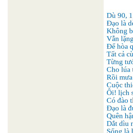
Dù 90, 1
Đạo là d
Không bu
Vẫn lặn
Để hòa q
Tất cả c
Từng tướ
Cho lúa 
Rồi mưa
Cuộc thi
Ôi! lịch
Có đào th
Đạo là đ
Quên hận
Dắt dìu
Sống là 