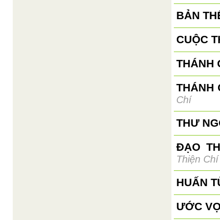
BẢN TH
CUỘC T
THÁNH G
THÁNH 
Chí
THƯ NGỎ
ĐẠO T
Thiện Chí
HUẤN T
ƯỚC VỌ