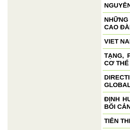
NGUYÊN
NHỮNG
CAO ĐÀ
VIET N
TẠNG, 
CƠ THỂ
DIRECT
GLOBAL
ĐỊNH H
BỐI CẢ
TIÊN TH