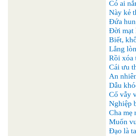
Có ai nắ
Này kẻ t
Đứa hung
Đời mạt h
Biết, khô
Lắng lòn
Rồi xóa 
Cái ưu th
An nhiên
Dẫu khóc
Cố vẫy v
Nghiệp 
Cha mẹ n
Muốn vươ
Đạo là ta