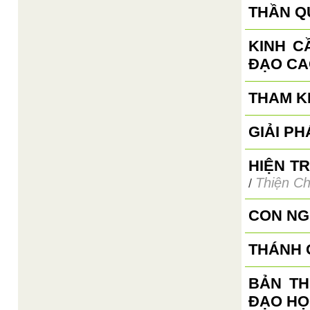
THẦN Q
KINH C
ĐẠO CA
THAM K
GIẢI P
HIỆN T
Thiện Ch
/
CON NG
THÁNH 
BẢN TH
ĐẠO HỌ