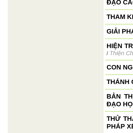
ĐẠO CA
THAM K
GIẢI P
HIỆN T
Thiện Ch
/
CON NG
THÁNH 
BẢN TH
ĐẠO HỌ
THỬ TH
PHÁP X