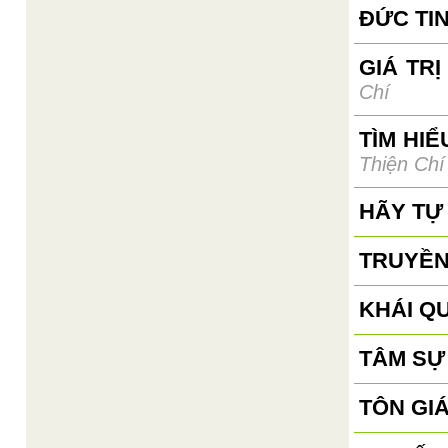
ĐỨC TIN
GIÁ TR
Chí
TÌM HI
Thiện Chí
HÃY TỰ 
TRUYỀN
KHÁI QU
TÂM SỰ
TÔN GI