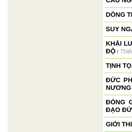
CẦU NG
DÒNG T
SUY NG
KHÁI L
ĐỘ
Thiệ
/
TỊNH T
ĐỨC PH
NƯƠNG
ĐÓNG G
ĐẠO ĐỨ
GIỚI TH