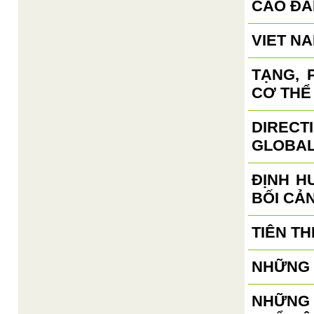
CAO ĐÀ
VIET N
TẠNG, 
CƠ THỂ
DIRECT
GLOBAL
ĐỊNH H
BỐI CẢ
TIÊN TH
NHỮNG 
NHỮNG 