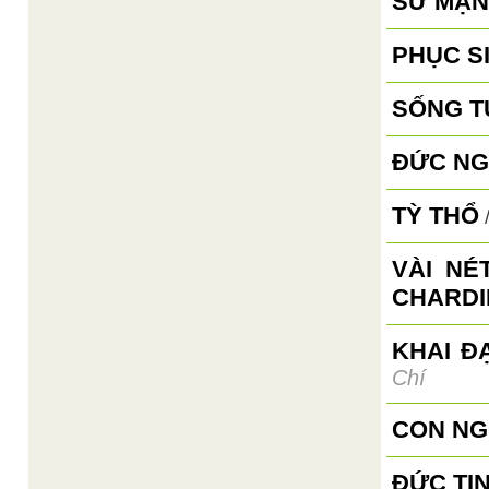
SỨ MẠN
PHỤC S
SỐNG T
ĐỨC NG
TỲ THỔ
VÀI NÉ
CHARDI
KHAI Đ
Chí
CON NG
ĐỨC TI