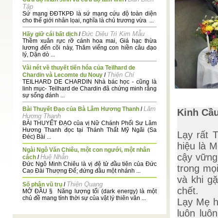
Tập
Sứ mạng ĐĐTKPĐ là sứ mạng cứu độ toàn diện
cho thế giới nhân lọai, nghĩa là chủ trương vừa ...
Đức Diêu Trì Kim Mẫu
Hãy giữ cái bất dịch
/
Thềm xuân rực rỡ cánh hoa mai, Giá hạc thừa
lương đến cõi này, Thăm viếng con hiền câu đạo
lý, Dặn dò ...
Vài nét về thuyết tiến hóa của Teilhard de
Thiện Chí
Chardin và Lecomte du Nouy
/
TEILHARD DE CHARDIN Nhà bác học - cũng là
linh mục- Teilhard de Chardin đã chứng minh rằng
sự sống đánh ...
Lâm
Bài Thuyết Đạo của Bà Lâm Hương Thanh
/
Kinh Cầu
Hương Thanh
BÀI THUYẾT ĐẠO của vị Nữ Chánh Phối Sư Lâm
Hương Thanh đọc tại Thánh Thất Mỹ Ngãi (Sa
Lạy rất 
Đéc) Bài ...
hiệu là 
Ngài Ngô Văn Chiêu, một con ngưới, một nhân
cậy vững
Huệ Nhẫn
cách
/
Đức Ngô Minh Chiêu là vị đệ tử đầu tiên của Đức
trong mọi
Cao Đài Thượng Đế; đứng đầu một nhánh ...
và khi g
Thiện Quang
Số phận vũ trụ
/
chết.
MỞ ĐẦU § Năng lượng tối (dark energy) là một
chủ đề mang tính thời sự của vật lý thiên văn ...
Lạy Mẹ h
Đúc kết Hội thảo về cố Đạo Trưởng Huệ Lương
/
luôn luô