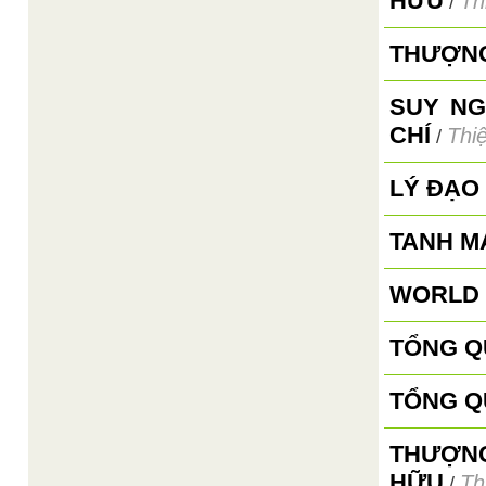
HỮU
Th
/
THƯỢNG
SUY NG
CHÍ
Thi
/
LÝ ĐẠO
TANH M
WORLD 
TỔNG Q
TỔNG Q
THƯỢNG
HỮU
Th
/