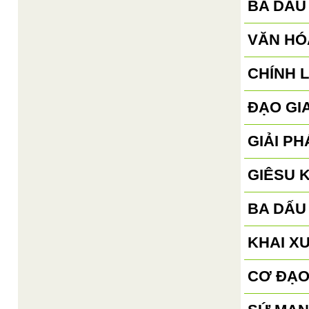
BA DẤU
VĂN HÓ
CHÍNH 
ĐẠO GI
GIẢI P
GIÊSU 
BA DẤU
KHAI X
CƠ ĐẠO