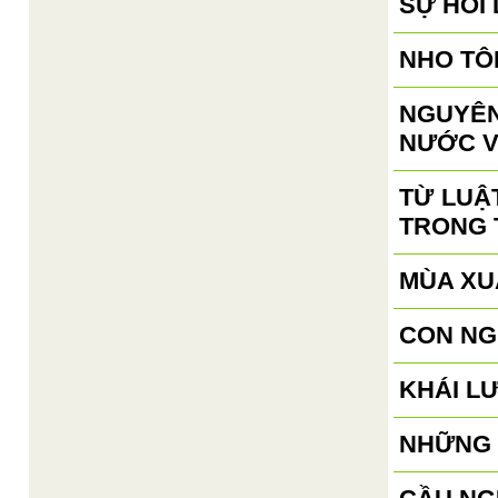
SỰ HỐI
NHO TÔ
NGUYÊN
NƯỚC V
TỪ LUẬ
TRONG 
MÙA XU
CON NG
KHÁI L
NHỮNG 