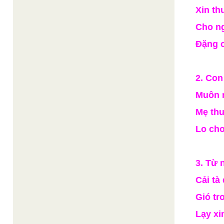
Xin th
Cho n
Đặng 
2. Con
Muôn n
Mẹ thư
Lo cho
3. Từ 
Cải tà
Gió tr
Lạy xi