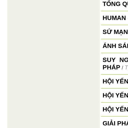
TỔNG Q
HUMAN 
SỨ MẠN
ÁNH SÁ
SUY N
PHÁP
T
/
HỘI YẾ
HỘI YẾ
HỘI YẾ
GIẢI PH