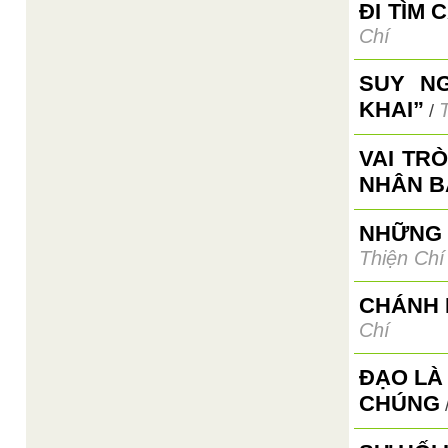
ĐI TÌM 
Chí
SUY N
KHAI”
/
VAI TR
NHÂN B
NHỮNG 
Thiện Chí
CHÁNH 
Chí
ĐẠO LÀ
CHÚNG