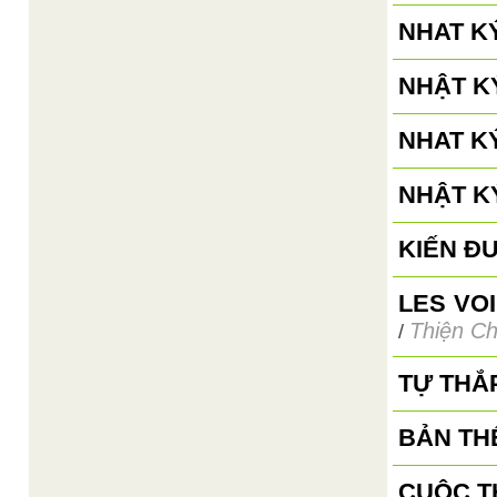
NHAT KÝ
NHẬT KÝ
NHAT K
NHẬT K
KIẾN Đ
LES VO
Thiện Ch
/
TỰ THẮ
BẢN TH
CUỘC T