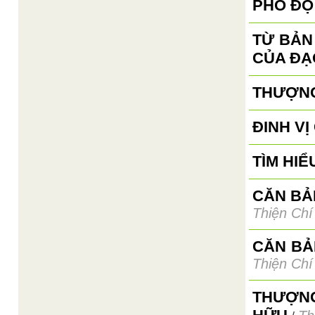
PHỔ ĐỘ
TỪ BẢN
CỦA ĐẠ
THƯỢNG
ĐINH V
TÌM HIỂ
CĂN BẢN
Thiện Chí
CĂN BẢ
Thiện Chí
THƯỢNG