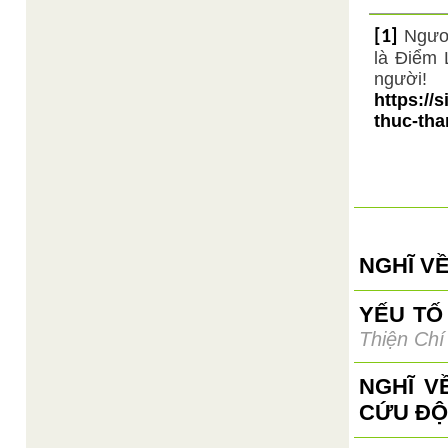
Ngươn
[1]
là Điểm 
người!
https://
thuc-tha
NGHĨ VỀ
YẾU TỐ
Thiện Chí
NGHĨ V
CỨU ĐỘ