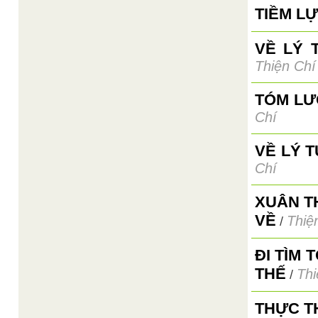
TIỀM L
VỀ LÝ 
Thiện Chí
TÓM LƯ
Chí
VỀ LÝ 
Chí
XUÂN T
VỀ
Thiệ
/
ĐI TÌM
THẾ
Thi
/
THỰC T