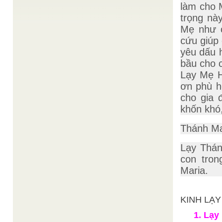
Thiện Chí
làm cho 
ĐÚC KẾT HỘI THẢO "Cuộc đời và đạo nghiệp
Đạo Trưởng Huệ Lương Trần Văn Quế" ( từ 05-12
trọng nà
đến 07-12-2007) tại CƠ ...
Mẹ như c
Đạt Thông Dương
Pháp điều Tam Kỳ Phổ Độ
/
cứu giúp
Văn Ngừa
Trong bài DI LẠC CHƠN KINH mà người tín đồ
yêu dấu 
Cao Đài thường tụng đọc vào các ngày rằm lớn, ...
bầu cho c
Thiện Hạnh
Cảm ứng
/
Lạy Mẹ H
"Một trong những tinh hoa của Thái Thượng Lão
Quân hay Lão Tử, đó là cảm ứng. Chỉ có hai ...
ơn phù h
cho gia 
Questions et Réponses sur le CAODAÏSME
/
Organisme de Diffusion du Dai Dao
khốn khó,
Troisième Ere Universelle du Salut Divin de Dai
Dao Organisme de Diffusion du Dai Dao
Questions et Réponses sur le CAODAÏSME Traduit
Thánh Ma
du vietnamien par L’église Cao ...
Lạy Thán
Cuộc khảo thí tuyển sinh vào đạo viện
Chí Tín
Pythagore
/
con tron
Trong "Lịch trình hành đạo" của Đức Lê Đại tiên
ban cho Cơ quan Phổ thông Giáo lý, nơi phần ...
Maria.
KINH LẠY 
1. Lạy