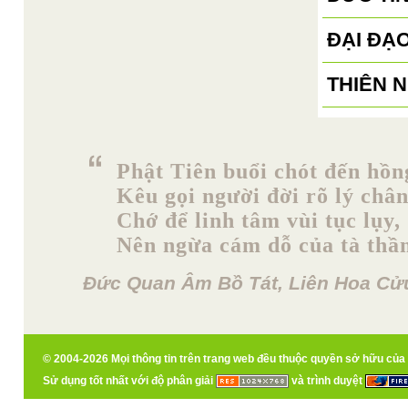
ĐẠI ĐẠ
THIÊN 
Phật Tiên buổi chót đến hồn
Kêu gọi người đời rõ lý chân
Chớ để linh tâm vùi tục lụy,
Nên ngừa cám dỗ của tà thầ
Đức Quan Âm Bồ Tát, Liên Hoa Cửu
© 2004-2026 Mọi thông tin trên trang web đều thuộc quyền sở hữu của
Sử dụng tốt nhất với độ phân giải
và trình duyệt