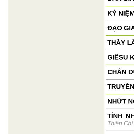
KỶ NIỆM
ĐẠO GI
THẦY L
GIÊSU 
CHÂN D
TRUYỀN
NHỨT N
TÍNH N
Thiện Chí