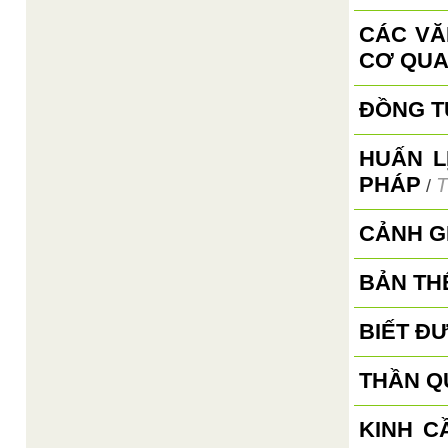
CÁC VĂ
CƠ QUA
ĐỒNG TỬ
HUẤN L
PHÁP
T
/
CẢNH G
BẢN TH
BIẾT ĐƯ
THẦN Q
KINH C