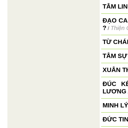
TÂM LI
ĐẠO CA
?
Thiện 
/
TỪ CHÁ
TÂM SỰ
XUÂN TH
ĐÚC K
LƯƠNG
MINH L
ĐỨC TIN