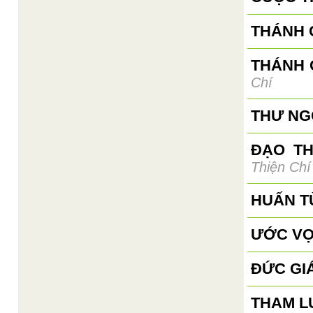
THÁNH G
THÁNH 
Chí
THƯ NGỎ
ĐẠO T
Thiện Chí
HUẤN T
ƯỚC VỌ
ĐỨC GI
THAM L