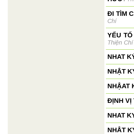
ĐI TÌM 
Chí
YẾU TỐ
Thiện Chí
NHAT K
NHẬT KÝ
NHẬAT K
ĐỊNH V
NHAT KY
NHÂT KÝ