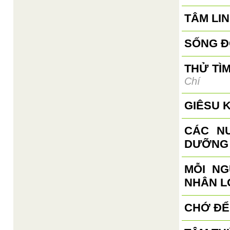
TÂM LI
SỐNG Đ
THỬ TÌ
Chí
GIÊSU 
CÁC N
DƯỠNG 
MỖI N
NHÂN L
CHỚ ĐỂ