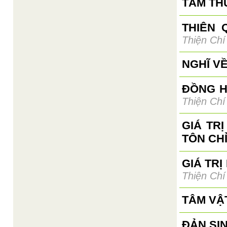
TÂM TH
THIÊN 
Thiện Chí
NGHĨ V
ĐỒNG H
Thiện Chí
GIÁ TR
TÔN CH
GIÁ TRỊ
Thiện Chí
TÂM VẬ
ĐẢN SI