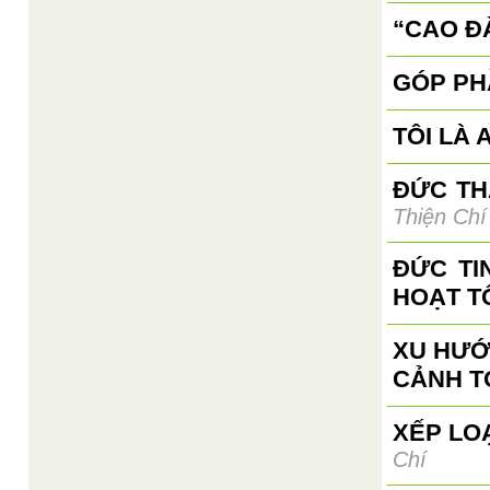
“CAO ĐÀ
GÓP PH
TÔI LÀ A
ĐỨC TH
Thiện Chí
ĐỨC TI
HOẠT T
XU HƯỚ
CẢNH T
XẾP LO
Chí