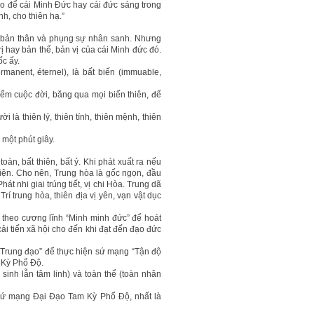
ạo để cái Minh Đức hay cái đức sáng trong
h, cho thiên hạ.”
a bản thân và phụng sự nhân sanh. Nhưng
 hay bản thể, bản vị của cái Minh đức đó.
c ấy.
manent, éternel), là bất biến (immuable,
iểm cuộc đời, băng qua mọi biến thiên, để
 là thiên lý, thiên tính, thiên mệnh, thiên
một phút giây.
oàn, bất thiên, bất ỷ. Khi phát xuất ra nếu
thiện. Cho nên, Trung hòa là gốc ngọn, đầu
Phát nhi giai trúng tiết, vị chi Hòa. Trung dã
Trí trung hòa, thiên địa vị yên, vạn vật dục
p theo cương lĩnh “Minh minh đức” để hoát
cải tiến xã hội cho đến khi đạt đến đạo đức
“Trung đạo” để thực hiện sứ mạng “Tận độ
 Kỳ Phổ Độ.
sinh lẫn tâm linh) và toàn thể (toàn nhân
 sứ mạng Đại Đạo Tam Kỳ Phổ Độ, nhất là