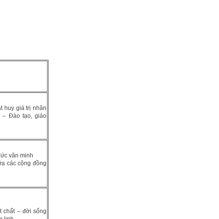
t huy giá trị nhân
c – Đào tạo, giáo
đức văn minh
iữa các cộng đồng
t chất – đời sống