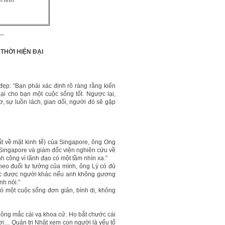
m linh
__
HỜI HIỆN ĐẠI
đẹp: “Bạn phải xác định rõ ràng rằng kiến
lại cho bạn một cuộc sống tốt. Ngược lại,
, sự luồn lách, gian dối, người đó sẽ gặp
t về mặt kinh tế) của Singapore, ông Ong
 Singapore và giám đốc viện nghiên cứu về
ành công vì lãnh đạo có một tầm nhìn xa.”
eo đuổi tư tưởng của mình, ông Lý có đủ
hục được người khác nếu anh không gương
h nói.”
 một cuộc sống đơn giản, bình dị, không
ông mắc cái vạ khoa cử. Họ bắt chước cái
hơi… Quản trị Nhật xem con người là yếu tố