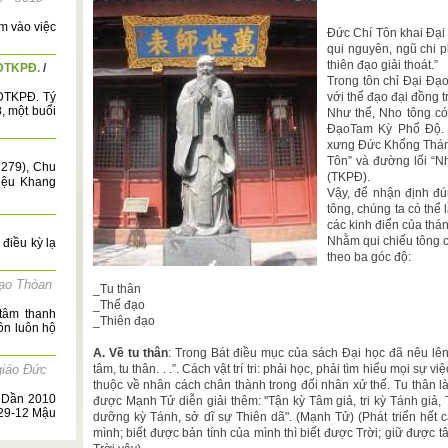
âm vào việc
Đức Chí Tôn khai Đại
qui nguyên, ngũ chi p
thiên đạo giải thoát.”
ĐTKPĐ.
/
Trong tôn chỉ Đại Đạo
ĐTKPĐ. Tý
với thế đạo đại đồng 
, một buổi
Như thế, Nho tông có 
ĐạoTam Kỳ Phổ Độ. 
xưng Đức Khổng Thán
Tôn” và đường lối “N
1279), Chu
(TKPĐ).
iệu Khang
Vậy, để nhận định đ
tông, chúng ta có thể 
các kinh điển của thá
Nhằm qui chiếu tông c
 điều kỳ lạ
theo ba góc độ:
ạo Thòan
_Tu thân
_Thế đạo
tâm thanh
_Thiên đạo
uôn luôn hộ
A. Về tu thân
: Trong Bát điều mục của sách Đại học đã nêu lên qu
giáo Đức
tâm, tu thân. . .”. Cách vật trí tri: phải học, phải tìm hiểu mọi sự
thuộc về nhân cách chân thành trong đối nhân xử thế. Tu thân là 
 Dần 2010
được Mạnh Tử diễn giải thêm: "Tận kỳ Tâm giả, tri kỳ Tánh giả, Tr
 29-12 Mậu
dưỡng kỳ Tánh, sở dĩ sự Thiên dã". (Mạnh Tử) (Phát triển hết cá
mình; biết được bản tính của mình thì biết được Trời; giữ được 