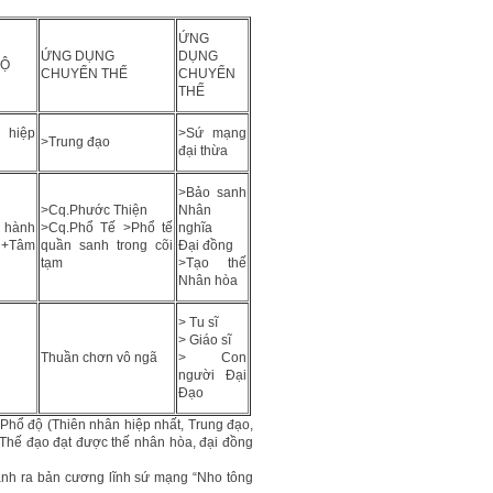
ỨNG
ỨNG DỤNG
DỤNG
ĐỘ
CHUYỂN THẾ
CHUYỂN
THẾ
 hiệp
>Sứ mạng
>Trung đạo
đại thừa
>Bảo sanh
>Cq.Phước Thiện
Nhân
h hành
>Cq.Phổ Tế >Phổ tế
nghĩa
 +Tâm
quần sanh trong cõi
Đại đồng
tạm
>Tạo thế
Nhân hòa
> Tu sĩ
> Giáo sĩ
Thuần chơn vô ngã
> Con
người Đại
Đạo
 Phổ độ (Thiên nhân hiệp nhất, Trung đạo,
 Thế đạo đạt được thế nhân hòa, đại đồng
hành ra bản cương lĩnh sứ mạng “Nho tông