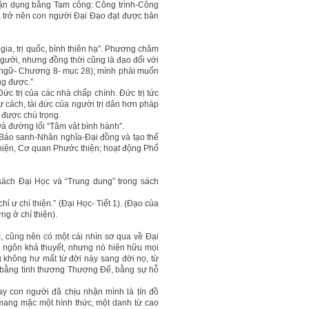
vận dụng bằng Tam công: Công trình-Công
à trở nên con người Đại Đạo đạt được bản
tề gia, trị quốc, bình thiên hạ”. Phương châm
 người, nhưng đồng thời cũng là đạo đối với
ận ngữ- Chương 8- mục 28); mình phải muốn
ng được.”
c trị của các nhà chấp chính. Đức trị tức
 tư cách, tài đức của người trị dân hơn pháp
t được chú trọng.
à đường lối “Tâm vật bình hành”.
 Bảo sanh-Nhân nghĩa-Đại đồng và tạo thế
hiện, Cơ quan Phước thiện; hoạt động Phổ
sách Đại Học và “Trung dung” trong sách
chỉ ư chí thiện.” (Đại Học- Tiết 1). (Đạo của
g ở chí thiện).
, cũng nên có một cái nhìn sơ qua về Đại
ả ngôn khả thuyết, nhưng nó hiện hữu mọi
 không hư mất từ đời này sang đời nọ, từ
óa bằng tình thương Thượng Đế, bằng sự hỗ
y con người đã chịu nhận mình là tín đồ
 mang mặc một hình thức, một danh từ cao