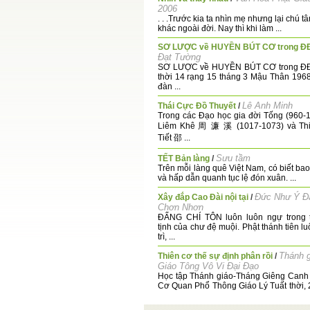
2006
. . .Trước kia ta nhìn mẹ nhưng lại chú t
khác ngoài đời. Nay thì khi làm ...
SƠ LƯỢC về HUYỀN BÚT CƠ trong Đ
Đạt Tường
SƠ LƯỢC về HUYỀN BÚT CƠ trong Đ
thời 14 rạng 15 tháng 3 Mậu Thân 1968
đàn ...
Lê Anh Minh
Thái Cực Đồ Thuyết
/
Trong các Đạo học gia đời Tống (960-
Liêm Khê 周 濂 溪 (1017-1073) và Th
Tiết 邵 ...
Sưu tầm
TẾT Bản làng
/
Trên mỗi làng quê Việt Nam, có biết bao
và hấp dẫn quanh tục lệ đón xuân. ...
Đức Như Ý Đ
Xây đắp Cao Đài nội tại
/
Chơn Nhơn
ĐẤNG CHÍ TÔN luôn luôn ngự trong 
tịnh của chư đệ muội. Phật thánh tiên l
trì, ...
Thánh 
Thiên cơ thế sự định phân rồi
/
Giáo Tông Vô Vi Đại Đạo
Học tập Thánh giáo-Tháng Giêng Canh
Cơ Quan Phổ Thông Giáo Lý Tuất thời,
Ngọ