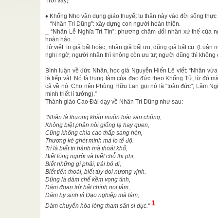
Trời vậy)
 người học
♦ Khổng Nho vận dụng giáo thuyết tu thân này vào đời sống thực t
..
_ “Nhân Trí Dũng”: xây dựng con người hoàn thiện.
_ “Nhân Lễ Nghĩa Trí Tín”: phương châm đối nhân xử thế của n
o năm Mậu
hoàn hảo.
iuộc, tỉnh
Tử viết: tri giả bất hoặc, nhân giả bất ưu, dũng giả bất cụ. (Luận
nghi ngờ; người nhân thì không còn ưu tư; người dũng thì không c
Bình luận về đức Nhân, học giả Nguyễn Hiến Lê viết: “Nhân vừa l
yên "Muôn
niệm hưởng
là tiếp vật. Nó là trung tâm của đạo đức theo Khổng Tử, từ đó m
cả về nó. Cho nên Phùng Hữu Lan gọi nó là "toàn đức"; Lâm Ngữ
minh triết lí tưởng).”
m
Thánh giáo Cao Đài dạy về Nhân Trí Dũng như sau:
ái Bạch là
ướng ...
"Nhân là thương khắp muôn loài vạn chủng,
Không biệt phân nòi giống lạ hay quen,
iên
Kỳ Phổ Độ
Cũng không chia cao thấp sang hèn,
Thương kẻ ghét mình mà lo tế độ.
ọng đối với
Trí là biết tri hành mà thoát khổ,
Biết lòng người và biết chỗ thị phi,
Biết những gì phải, trái bỏ đi,
Biết tiến thoái, biết tùy doi nương vịnh.
Dũng là dám chế kềm vọng tính,
Dám đoạn trừ bất chính nơi tâm,
Dám hy sinh vì Đạo nghiệp mà làm,
1
Dám chuyển hóa lòng tham sân si dục."