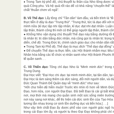
♦ Trong Tam kỳ phổ độ, chủ thuyết tu thân của Nho tông được 
quả-Công phu. Và hệ quả rốt ráo để có khả năng “chuyển thế” l
chất “thuần chơn vô ngã”.
B. Về Thế đạo
: Lấy tông chỉ “Tân dân” làm đầu, và tiến trình là “
thực tiễn ở đây là đạo “Trung thứ”. “Trung thứ, tức là đạo đối với
mình nữa (kỉ dục lập nhi lập nhân, kỉ dục đạt nhi đạt nhân- Lu
lập thân, thành công thì mới có thể giúp người lập thân, thành cô
● Khổng Nho vận dụng chủ thuyết Thế đạo này bằng đường lối Đứ
là nhân trị: trị dân bằng đức nhân, mà cũng gọi là nhân trị: trọng
điển, chế độ. Trong Đức trị, chính sách giáo dục cho nhân dân rấ
● Trong Tam kỳ Phổ độ, Thế đạo là mục đích “Thế đạo đại đồng” v
● Để chuyển Thế đạo ra thực tiễn, các Hội thánh nhắm mục tiêu
Nhân hòa bằng các tổ chức vị nhân sanh như Hội thánh Phước t
tế quần sanh. . .
C. Về Thiên đạo:
Tông chỉ đạo Nho là “Minh minh đức” trong 
Trung Dung.
Đại Học viết: “Đại Học chi đạo: tại minh minh-đức, tại tân dân, tại 
Đại Học là làm sáng thêm cái đức sáng, đổi mới người dân, và dừn
Đức Quan Thánh Đế Quân dạy về “minh đức” như sau:
“Hỡi chư hiền đệ hiền muội! Trước khi nhìn rõ hơn về Minh Đức
Đạo, hơn nữa, con người Đại Đạo. Đã biết Đạo là cái gì bất kh
nơi, mọi thời mà mang cho quần sinh một sức sống miên trường
nơi này sang nơi khác, để thị hiện cái đức sinh tồn của Tạo H
tương lẫn nhau trong cơ sinh tồn dưỡng dục và tiến hóa.[ . . .]
Như vậy tính chất Đạo ấy được phổ vào con người giác ngộ ha
trong cái Đạo lớn ấy, và người tu theo Đại Đạo không phải chỉ