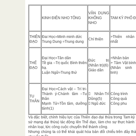
VẬN DỤNG
KINH ĐIỂN NHO TÔNG
KHỔNG
TAM KỲ PHỔ 
NHO
THIÊN
Đai Học=Minh minh đức
>Thiên nhân
Chí thiện
ĐẠO
Trung Dung =Trung dung
nhất
Đại Học=Tân dân
>Nhân bản
Đức trị
THẾ
Tề gia –Trị quốc Bình thiên
> Tâm Vật bìn
(Nhân trị)(6)
ĐẠO
hạ.
(Nhân sinh
Giáo dân
Luận Ngữ=Trung thứ
linh)
Đại Học=Cách vật – Trí tri-
Thành ý-Chánh tâm –Tu
 Nhân-Trí
Công trình
TU
thân
Dũng(5)
Công quả
THÂN
Mạnh Tử=Tồn tâm, dưỡng
 Ngũ đức
Công phu
tánh(1)
Và đặc biệt, chính hiệu lực của Thiên đạo đại thừa trong Tam kỳ
sứ mạng đại thừa) tác động lên Thế đạo, làm cho sự thực hành
nhân loại, tức công cuộc chuyển thế thành công.
Nhưng chúng ta có thể khái quát hóa bản đối chiếu trên đây t