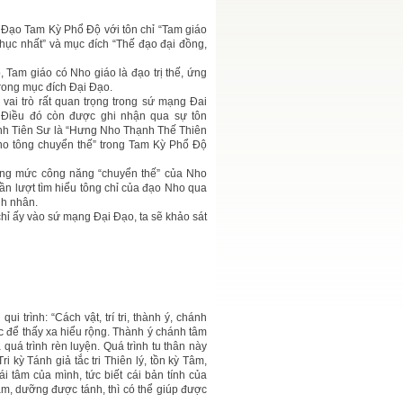
 Đạo Tam Kỳ Phổ Độ với tôn chỉ “Tam giáo
hục nhất” và mục đích “Thế đạo đại đồng,
, Tam giáo có Nho giáo là đạo trị thế, ứng
trong mục đích Đại Đạo.
vai trò rất quan trọng trong sứ mạng Đai
Điều đó còn được ghi nhận qua sự tôn
h Tiên Sư là “Hưng Nho Thạnh Thế Thiên
ho tông chuyển thế” trong Tam Kỳ Phổ Độ
úng mức công năng “chuyển thế” của Nho
lần lượt tìm hiểu tông chỉ của đạo Nho qua
nh nhân.
hỉ ấy vào sứ mạng Đại Đạo, ta sẽ khảo sát
i trình: “Cách vật, trí tri, thành ý, chánh
 việc để thấy xa hiểu rộng. Thành ý chánh tâm
quá trình rèn luyện. Quá trình tu thân này
i kỳ Tánh giả tắc tri Thiên lý, tồn kỳ Tâm,
i tâm của mình, tức biết cái bản tính của
tâm, dưỡng được tánh, thì có thể giúp được