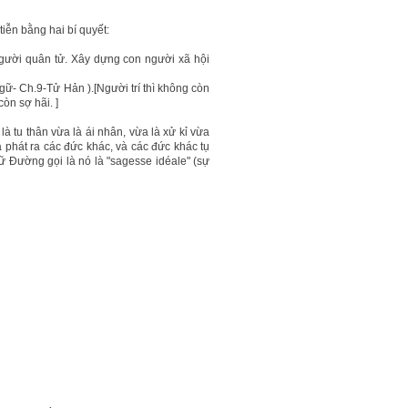
iễn bằng hai bí quyết:
gười quân tử. Xây dựng con người xã hội
 ngữ- Ch.9-Tử Hản ).[Người trí thì không còn
òn sợ hãi. ]
à tu thân vừa là ái nhân, vừa là xử kỉ vừa
à phát ra các đức khác, và các đức khác tụ
 Đường gọi là nó là "sagesse idéale" (sự