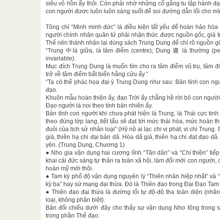
siêu vô hồn ấy thôi. Còn phải nhờ những cố gắng tu tập hành đ
con người được luôn luôn sáng suốt để soi đường dẫn lối cho mìn
Tông chỉ “Minh minh đức” là điều kiện tất yếu để hoàn hảo hó
người chính nhân quân tử phải nhận thức được nguồn gốc, giá trị
Thế nên thánh nhân lại dùng sách Trung Dung để chỉ rõ nguồn gố
“Trung 中là giữa, là tâm điểm (centre); Dung 庸 là thường (per
invariable).
Mục đích Trung Dung là muốn tìm cho ra tâm điểm vũ trụ, tâm đ
trở về tâm điểm bất biến hằng cửu ấy.”
“Ta có thể phác họa đại ý Trung Dung như sau: Bản tính con người
đạo.
Khuôn mẫu hoàn thiện ấy, đạo Trời ấy chẳng hề rời bỏ con người 
Đạo người là noi theo tính bản nhiên ấy.
Bản tính con người khi chưa phát hiện là Trung, là Thái cực tinh t
theo đúng lớp lang, tiết tấu sẽ đạt tới mức thái hòa, mức hoàn 
đuôi của lịch sử nhân loại” (Hỷ nộ ai lạc chi vị phát, vị chi Trung. 
giả, thiên hạ chi đại bản dã. Hòa dã giả, thiên hạ chi đạt đạo dã. 
yên. (Trung Dung, Chương 1)
● Nho gia vận dụng hai cương lĩnh “Tân dân” và “Chí thiện” tiế
khai cái đức sáng tự thân ra toàn xã hội, làm đổi mới con người, 
hoàn mỹ mới thôi.
● Tam kỳ phổ độ vận dụng nguyên lý “Thiên nhân hiệp nhất” và 
kỳ ba” hay sứ mạng đại thừa. Đó là Thiên đạo trong Đại Đạo Tam
● Thiên đạo đại thừa là đường lối tự độ-độ tha toàn diện (nhân 
loại, không phân biệt).
Bản đối chiếu dưới đây cho thấy sự vận dụng Nho tông trong
trong phần Thế đạo: