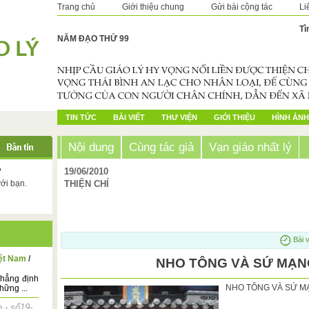
Trang chủ
Giới thiệu chung
Gửi bài cộng tác
Li
Tì
NĂM ĐẠO THỨ 99
TIN TỨC
BÀI VIẾT
THƯ VIỆN
GIỚI THIỆU
HÌNH ẢNH
Nội dung
Cùng tác giả
Vạn giáo nhất lý
?
19/06/2010
với bạn.
THIỆN CHÍ
Bài v
iệt Nam
/
NHO TÔNG VÀ SỨ MẠN
khẳng định
NHO TÔNG VÀ SỨ M
hững ...
 - số19-