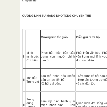
chuyển thế”:
CƯƠNG LĨNH SỨ MẠNG NHO TÔNG CHUYỂN THẾ
Cương lĩnh tôn giáo
Diễn giải ra xã hội
Minh
Phục hồi nhân bản (xây
Phát triển văn hóa- Phá
I
minh đức
dựng con người chính
văn trong mọi lĩnh vự
Chí thiện
danh)
dục toàn diện
Tạo thế nhân hòa (nhân
- Xây dựng xã hội đạo 
Tân dân
II
bản-an lạc-tiến bộ)
- Hợp tác, tương trợ g
Trung thứ
Xã hội đại đồng
và các dân tộc
Trung
Tâm vật bình hành (Cải
dung
Quân bình đời sống vậ
III
thiện nhân sinh – Tiến