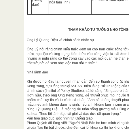
(Trung
tinh thần & sinh họat tâ
hóa tâm linh)
đạo)
__________________
THAM KHẢO TƯ TƯỞNG NHO TÔNG T
Ông Lý Quang Diệu và chính sách nhân sự
Ông Lý nói rằng chính kiến thức đem lại cho bạn cuộc sống tốt 
thức, học tập và ứng dụng kiến thức vào công việc là cái đem 
những ai nghĩ rằng có thể trông cậy vào các mối quan hệ thân sơ
trắc trở, bởi đã xem nhẹ việc trau dồi tri thức.”
Nhà lãnh đạo
Khi được hỏi đâu là nguyên nhân dẫn đến sự thành công (ít nhấ
Keng Yong, cựu tổng thư ký ASEAN, hiện là đại sứ lưu động của
chính sách (Institut of Policy Studies), trả lời rằng: “Singapore th
Hơn nữa, theo ông Ong Keng Yong, để thuyết phục mọi người th
phẩm chất, uy tín và tư cách cá nhân. “Anh sẽ không thuyết p
mẫu, nếu anh không dám hy sinh, nếu anh không làm những gì an
“Ông Lý Quang Diệu là một người luôn sống gương mẫu. Ông có
xa hoa. Theo tôi lãnh đạo tài giỏi và đạo đức rất quan trọng.”
Văn hóa giáo dục, góc nhìn từ Khổng giáo
Phạm Quỳnh đã từng viết: “Người Nhật Bản họ hơn mình vì họ kh
gì của Tàu thì bắt chước, chứ đến cái lối khoa cử thì họ không c