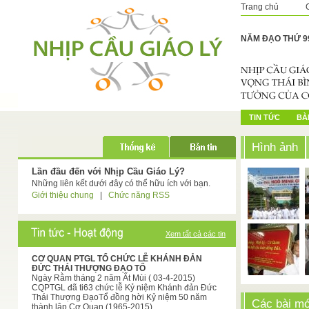
Trang chủ
NĂM ĐẠO THỨ 9
TIN TỨC
BÀI
Hình ảnh
Lần đầu đến với Nhịp Cầu Giáo Lý?
Những liên kết dưới đây có thể hữu ích với bạn.
Giới thiệu chung
|
Chức năng RSS
Xem tất cả các tin
CƠ QUAN PTGL TỔ CHỨC LỄ KHÁNH ĐẢN
ĐỨC THÁI THƯỢNG ĐẠO TỔ
Ngày Rằm tháng 2 năm Ất Mùi ( 03-4-2015)
CQPTGL đã ti63 chức lễ Kỷ niệm Khánh đản Đức
Thái Thượng ĐạoTổ đồng hời Kỷ niệm 50 năm
Các bài mớ
thành lập Cơ Quan (1965-2015).