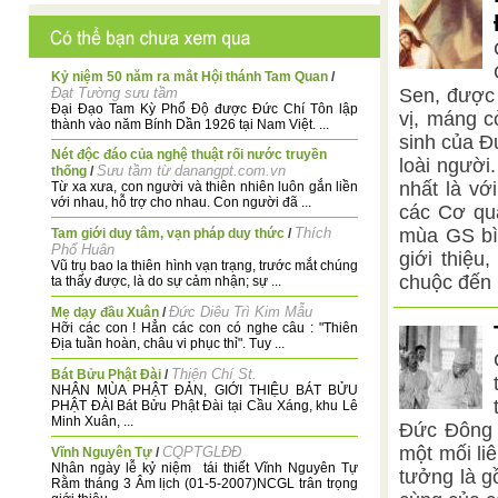
Kỷ niệm 50 năm ra mắt Hội thánh Tam Quan
/
Đạt Tường sưu tầm
Sen, được 
Đại Đạo Tam Kỳ Phổ Độ được Đức Chí Tôn lập
vị, máng c
thành vào năm Bính Dần 1926 tại Nam Việt. ...
sinh của Đứ
Nét độc đáo của nghệ thuật rối nước truyền
loài người
Sưu tầm từ danangpt.com.vn
thống
/
nhất là vớ
Từ xa xưa, con người và thiên nhiên luôn gắn liền
với nhau, hỗ trợ cho nhau. Con người đã ...
các Cơ qu
Thích
mùa GS bì
Tam giới duy tâm, vạn pháp duy thức
/
Phổ Huân
giới thiệ
Vũ trụ bao la thiên hình vạn trạng, trước mắt chúng
chuộc đến 
ta thấy được, là do sự cảm nhận; sự ...
Đức Diêu Trì Kim Mẫu
Mẹ dạy đầu Xuân
/
Hỡi các con ! Hẳn các con có nghe câu : "Thiên
Địa tuần hoàn, châu vi phục thỉ". Tuy ...
Thiện Chí St.
Bát Bửu Phật Đài
/
NHÂN MÙA PHẬT ĐẢN, GIỚI THIỆU BÁT BỬU
PHẬT ĐÀI Bát Bửu Phật Đài tại Cầu Xáng, khu Lê
Minh Xuân, ...
Đức Đông 
một mối li
CQPTGLĐĐ
Vĩnh Nguyên Tự
/
Nhân ngày lễ kỷ niệm tái thiết Vĩnh Nguyên Tự
tưởng là g
Rằm tháng 3 Âm lịch (01-5-2007)NCGL trân trọng