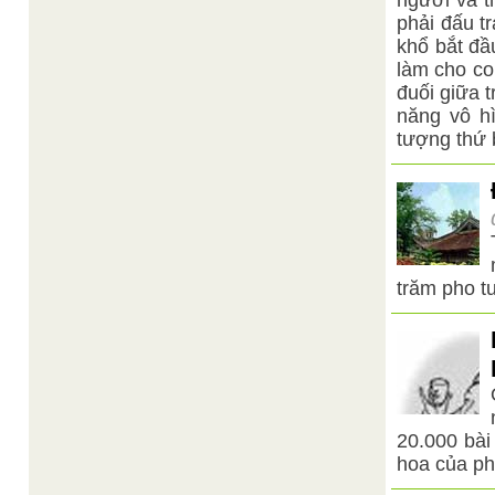
người và t
phải đấu t
khổ bắt đầ
làm cho co
đuối giữa 
năng vô hì
tượng thứ b
trăm pho t
20.000 bài
hoa của p