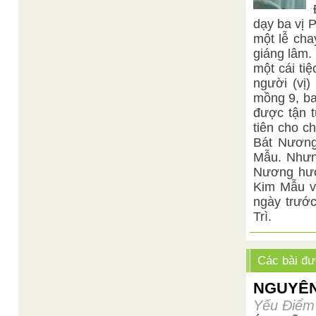
dạy ba vị 
một lễ cha
giáng lâm.
một cái ti
người (vị
mồng 9, ba
được tận 
tiên cho c
Bát Nương
Mẫu. Nhưng
Nương hướ
Kim Mẫu và
ngày trước
Trì.
Các bài đư
NGUYÊN
Yếu Điểm