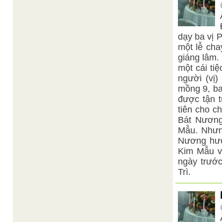
dạy ba vị 
một lễ cha
giáng lâm.
một cái ti
người (vị
mồng 9, ba
được tận 
tiên cho c
Bát Nương
Mẫu. Nhưng
Nương hướ
Kim Mẫu và
ngày trước
Trì.