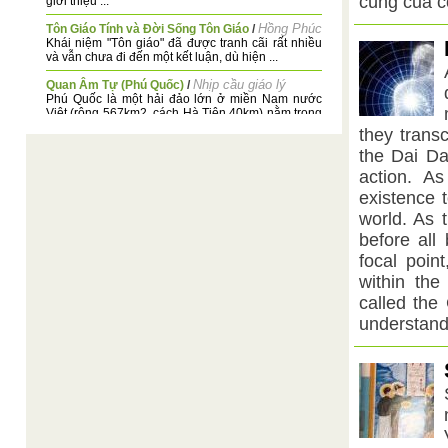
cùng của c
giới thiệu ...
Hồng Phúc
Tôn Giáo Tính và Đời Sống Tôn Giáo
/
Khái niệm "Tôn giáo" đã được tranh cãi rất nhiều
và vẫn chưa đi đến một kết luận, dù hiện ...
Nhịp cầu giáo lý
Quan Âm Tự (Phú Quốc)
/
Phú Quốc là một hải đảo lớn ở miền Nam nước
Việt (rộng 567km2, cách Hà Tiên 40km) nằm trong
...
they trans
the Dai Da
NHỮNG SỰ KIỆN ĐẶC BIỆT VỀ ĐỨC ĐẦU SƯ
Huệ Nhẫn
NGỌC LỊCH NGUYỆT
/
action. A
Đức Ngọc sanh vào ngày 1.9 Canh Dần (1890) tại
existence t
Cần Giuộc. Từ nhỏ đến khi trưởng thành Ngài
sống ...
world. As 
before all
Thiện Chí
Tâm sự của mùa Xuân
/
Tâm sự của mùa Xuân Thời gian là dòng sông
focal poin
vĩnh cửu, nhưng nếu không có bốn mùa thì lấy ...
within the
Chí Thật
Công phu
/
called the
Đức Đông Phương Lão Tổ dạy: Công phu là để
understand
tâm an định, Nên đạo nên người chốn thế gian.
(CQPTGLĐĐ, 04-6 Tân ...
BẢN THỂ VÔ CỰC – TỰ THỂ THÁI CỰC Theo
Thiện Chí
Kinh Đạo Học Chỉ Nan
/
Các Đấng Giáo Chủ nhận thấy bản thể của Vũ Trụ
: Nho Giáo gọi là Thiên hay Đế, Lão Giáo gọi ...