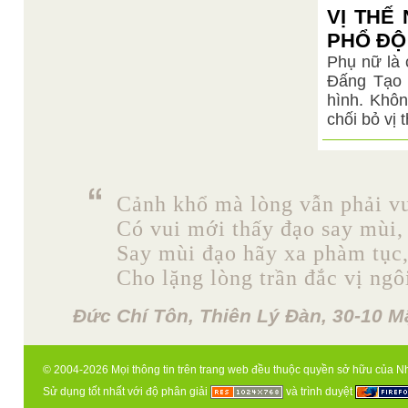
VỊ THẾ
PHỔ ĐỘ
Phụ nữ là 
Đấng Tạo 
hình. Khôn
chối bỏ vị 
Cảnh khổ mà lòng vẫn phải vu
Có vui mới thấy đạo say mùi,
Say mùi đạo hãy xa phàm tục
Cho lặng lòng trần đắc vị ngô
Đức Chí Tôn, Thiên Lý Đàn, 30-10 M
© 2004-2026 Mọi thông tin trên trang web đều thuộc quyền sở hữu của N
Sử dụng tốt nhất với độ phân giải
và trình duyệt