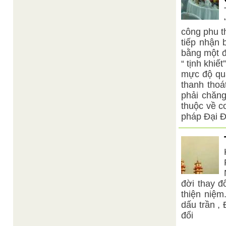
công phu th
tiếp nhận 
bằng một đ
“ tịnh khiế
mực độ quâ
thanh thoá
phải chăn
thuộc về c
pháp Đại 
đời thay đ
thiện niệm
dấu trần ,
đổi