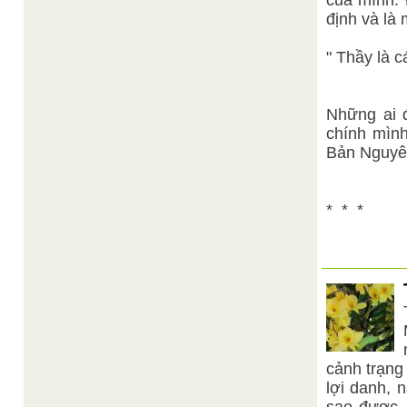
của mình. 
định và là 
" Thầy là c
Những ai 
chính mình
Bản Nguyên
* * *
cảnh trạng
lợi danh, 