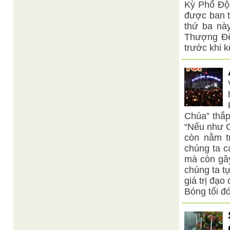
Kỳ Phổ Độ 
được ban 
thứ ba nà
Thượng Đế
trước khi k
Chúa” thắp
“Nếu như Ch
còn nằm tr
chúng ta c
mà còn gây
chúng ta t
giá trị đạo
Bóng tối đó