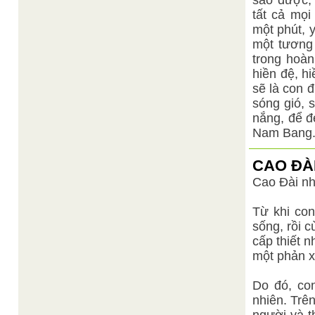
sao được, 
tất cả mọ
một phút, 
một tương 
trong hoàn
hiền đệ, h
sẽ là con 
sóng gió, 
nắng, để đ
Nam Bang
CAO ĐÀ
Cao Đài nh
Từ khi con
sống, rồi 
cấp thiết 
một phản x
Do đó, co
nhiên. Trê