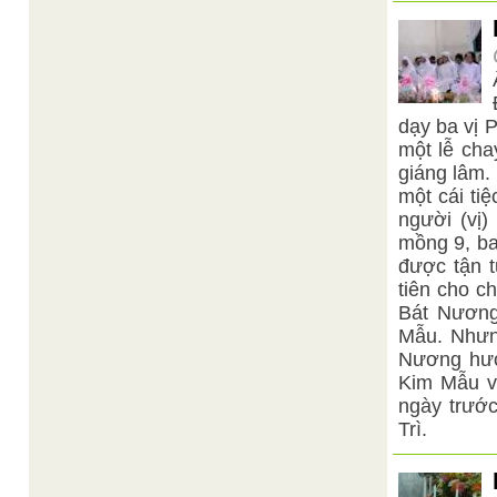
dạy ba vị 
một lễ cha
giáng lâm.
một cái ti
người (vị
mồng 9, ba
được tận 
tiên cho c
Bát Nương
Mẫu. Nhưng
Nương hướ
Kim Mẫu và
ngày trước
Trì.