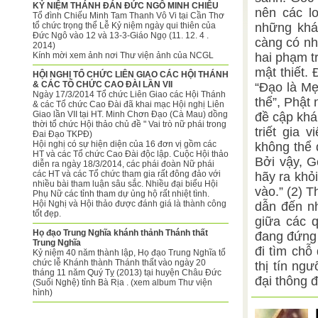
KỶ NIỆM THÁNH ĐÁN ĐỨC NGÔ MINH CHIÊU
nên các lo
Tổ đình Chiếu Minh Tam Thanh Vô Vi tại Cần Thơ
tổ chức trọng thể Lễ Kỷ niệm ngày qui thiên của
những khác
Đức Ngô vào 12 và 13-3-Giáo Ngọ (11. 12. 4 .
càng có nhi
2014)
Kính mời xem ảnh nơi Thư viện ảnh của NCGL
hai phạm t
mật thiết. 
HỘI NGHỊ TỔ CHỨC LIÊN GIAO CÁC HỘI THÁNH
& CÁC TỔ CHỨC CAO ĐÀI LẦN VII
“Đạo là Mẹ
Ngày 17/3/2014 Tổ chức Liên Giao các Hội Thánh
thể”, Phật 
& các Tổ chức Cao Đài đã khai mạc Hội nghị Liên
Giao lần VII tại HT. Minh Chơn Đạo (Cà Mau) dồng
đề cập khá
thời tổ chức Hội thảo chủ đề " Vai trò nữ phái trong
triết gia 
Đai Đạo TKPĐ)
Hội nghị có sự hiện diện của 16 đơn vị gồm các
không thể 
HT và các Tổ chức Cao Đài độc lập. Cuộc Hội thảo
Bởi vậy, G
diễn ra ngày 18/3/2014, các phái đoàn Nữ phái
các HT và các Tổ chức tham gia rất đông đảo với
hãy ra khỏ
nhiều bài tham luận sâu sắc. Nhiều đại biểu Hội
vào.” (2) 
Phụ Nữ các tỉnh tham dự ủng hộ rất nhiệt tình.
Hội Nghị và Hội thảo được đánh giá là thành công
dẫn đến nh
tốt đẹp.
giữa các q
Họ đạo Trung Nghĩa khánh thảnh Thánh thất
đang đứng 
Trung Nghĩa
đi tìm chỗ
Kỷ niệm 40 năm thành lập, Họ đạo Trung Nghĩa tổ
chức lễ Khánh thành Thánh thất vào ngày 20
thị tín ng
tháng 11 năm Quý Tỵ (2013) tại huyện Châu Đức
đại thông đ
(Suối Nghệ) tỉnh Bà Rịa . (xem album Thư viện
hình)