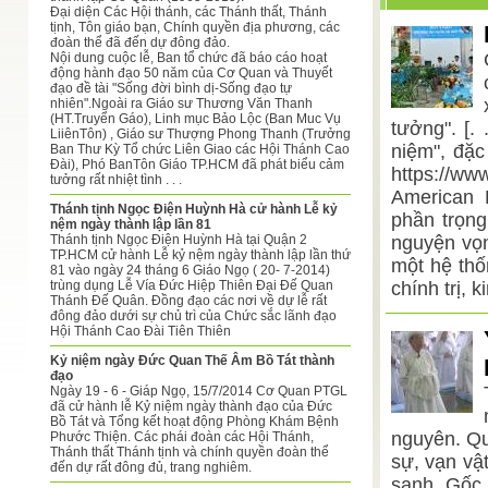
Đại diện Các Hội thánh, các Thánh thất, Thánh
tịnh, Tôn giáo bạn, Chính quyền địa phương, các
đoàn thể đã đến dự đông đảo.
Nội dung cuộc lễ, Ban tổ chức đã báo cáo hoạt
động hành đạo 50 năm của Cơ Quan và Thuyết
đạo đề tài "Sống đời bình dị-Sống đạo tự
nhiên".Ngoài ra Giáo sư Thương Văn Thanh
(HT.Truyển Gáo), Linh mục Bảo Lộc (Ban Muc Vụ
tưởng". [.
LiiênTôn) , Giáo sư Thượng Phong Thanh (Trưởng
niệm", đặc
Ban Thư Kỳ Tổ chức Liên Giao các Hội Thánh Cao
Đài), Phó BanTôn Giáo TP.HCM đã phát biểu cảm
https://w
tưởng rất nhiệt tình . . .
American H
Thánh tịnh Ngọc Điện Huỳnh Hà cử hành Lễ kỷ
phần trọng
nệm ngày thành lập lần 81
Thánh tịnh Ngọc Điện Huỳnh Hà tại Quận 2
nguyện vọn
TP.HCM cử hành Lễ kỷ nệm ngày thành lập lần thứ
một hệ thố
81 vào ngày 24 tháng 6 Giáo Ngọ ( 20- 7-2014)
trùng dụng Lễ Vía Đức Hiệp Thiên Đại Đế Quan
chính trị, 
Thánh Đế Quân. Đồng đạo các nơi về dự lễ rất
đông đảo dưới sự chủ trì của Chức sắc lãnh đạo
Hội Thánh Cao Đài Tiên Thiên
Kỷ niệm ngày Đức Quan Thế Âm Bồ Tát thành
đạo
Ngày 19 - 6 - Giáp Ngọ, 15/7/2014 Cơ Quan PTGL
đã cử hành lễ Kỷ niệm ngày thành đạo của Đức
Bồ Tát và Tổng kết hoạt động Phòng Khám Bệnh
nguyên. Qu
Phước Thiện. Các phái đoàn các Hội Thánh,
Thánh thất Thánh tịnh và chính quyền đoàn thể
sự, vạn vậ
đến dự rất đông đủ, trang nghiêm.
sanh. Gốc 