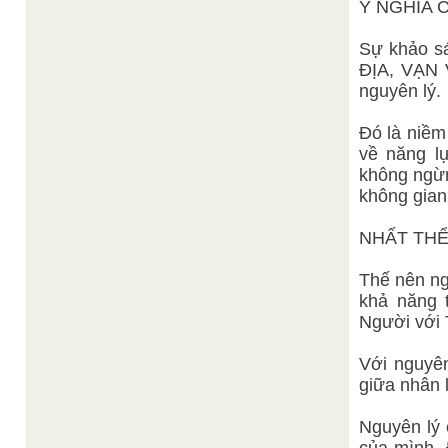
Ý NGHĨA 
Sự khảo s
ĐỊA, VẠN 
nguyên lý.
Đó là niềm 
về năng lự
không ngừn
không gian
NHẤT THỂ,
Thế nên ng
khả năng 
Người với
Với nguyên
giữa nhân l
Nguyên lý 