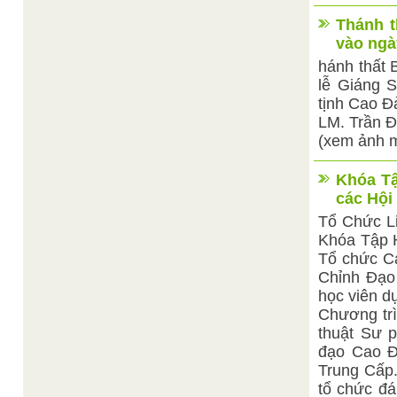
Thánh t
vào ngà
hánh thất 
lễ Giáng 
tịnh Cao Đ
LM. Trần Đ
(xem ảnh m
Khóa T
các Hội
Tổ Chức L
Khóa Tập 
Tổ chức Ca
Chỉnh Đạo 
học viên dự
Chương trì
thuật Sư p
đạo Cao Đ
Trung Cấp.
tổ chức đá