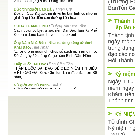
(Trưởng B
vị thế cao trọng đuợc Đấng Tạo Hóa ...
BanTôn Giá
Thiện Chí
Đức tin người Cao Đài
/
Đức tin Cao Đài xác minh vũ trụ tâm linh có những
giai tầng tiếp diễn con đường tiến hóa ...
Thánh t
Tường Như sưu tầm
CHÚA THÁNH LINH
/
lập lần 
Các ngươi có biết vì sao nền Đại Đạo Tam Kỳ Phổ
Thánh tịn
Độ phải dùng bằng huyền diệu cơ bút ...
ngày thành
Ông Năm Nhà Đèn - Nhân chứng sống từ thời
Huệ Nhẫn
trùng dụn
Khai Đạo
/
"...Tôi không quen ghi chép sổ sách gì, nhưng nhớ.
đạo các nơ
Đó là ngày 20 tháng Chạp năm Bính Dần. Hôm ...
Hội Thánh 
Ban Biên Tập
Thắp đuốc Đại Đạo
/
THẮP ĐUỐC ĐẠI ĐẠO ĐỂ GIEO NIỀM TIN SIÊU
VIỆT CAO ĐÀI Đức Chí Tôn khai đạo đã hơn 80
Kỷ niệm
năm, ...
Ngày 19 -
Huệ Ý
Nữ giới với nữ hạnh
/
niệm ngày
NỮ GIỚI VỚI NỮ HẠNH A. Nữ phái đồng sứ mạng
Khám Bệnh
với nam phái. Đức Quan Âm Bồ Tát dạy : "Hỡi ...
Thánh tịnh
TRUNG THU HỘI YẾN HIẾN DÂNG LÊN ĐỨC MẸ
DAT TUONG
/
Đêm Trung Thu Bàn Đào Hội Yến, Cuộc tương
KỶ NIỆ
phùng u hiển tình thâm; Chứng lòng Mẹ mới giáng
lâm, Nương huyền linh ...
Tổ đình Ch
Ban Biên Tập
Kỷ niệm ng
Giấc mộng lớn
/
Neil Armstrong (sinh 5 tháng 8, 1930) là một phi
. 2014)