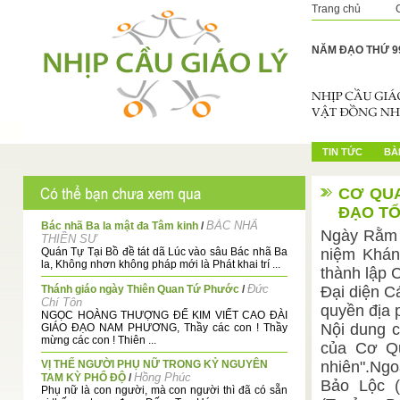
Trang chủ
NĂM ĐẠO THỨ 9
TIN TỨC
BÀI
CƠ QU
ĐẠO TỔ
BÁC NHÃ
Bác nhã Ba la mật đa Tâm kinh
/
Ngày Rằm t
THIỀN SƯ
Quán Tự Tại Bồ đề tát dã Lúc vào sâu Bác nhã Ba
niệm Khán
la, Không nhơn không pháp mới là Phát khai trí ...
thành lập 
Đức
Thánh giáo ngày Thiên Quan Tứ Phước
/
Đại diện C
Chí Tôn
quyền địa 
NGỌC HOÀNG THƯỢNG ĐẾ KIM VIẾT CAO ĐÀI
Nội dung c
GIÁO ĐẠO NAM PHƯƠNG, Thầy các con ! Thầy
mừng các con ! Thiên ...
của Cơ Qu
VỊ THẾ NGƯỜI PHỤ NỮ TRONG KỶ NGUYÊN
nhiên".Ngo
Hồng Phúc
TAM KỲ PHỔ ĐỘ
/
Bảo Lộc 
Phụ nữ là con người, mà con người thì đã có sẵn