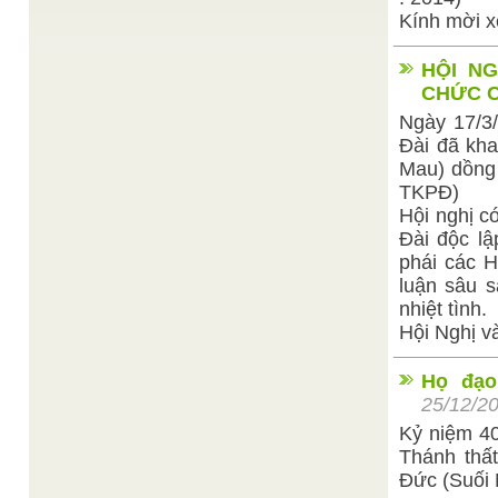
hành gia người Mỹ, người đầu tiên đặt chân lên ...
Kính mời 
Giáo sĩ Hoàng
Học tập lời dạy của Chúa Giê-Su
/
Mai
Đời sống của Chúa là yêu thương, là gần gũi với
HỘI N
những trẻ thơ yếu đuối, những người nghèo hèn,
CHỨC C
...
Ngày 17/3
Thanh Mai sưu tập
Hành trình về cõi hư linh
/
Đài đã kha
Sinh ra làm người, không ai có thể vượt ra ngoài
định luật sinh tử. Và con người vẫn hỏi: ...
Mau) dồng 
TKPĐ)
Hội nghị c
Đài độc lậ
phái các H
luận sâu s
nhiệt tình.
Hội Nghị v
Họ đạo
25/12/2
Kỷ niệm 40
Thánh thấ
Đức (Suối 