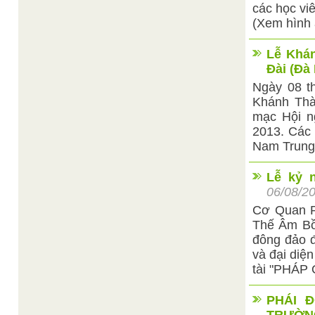
các học vi
(Xem hình 
Lễ Khán
Đài (Đà
Ngày 08 t
Khánh Thà
mạc Hội n
2013. Các 
Nam Trung 
Lễ kỷ 
06/08/2
Cơ Quan P
Thế Âm Bồ
đông đảo đ
và đại diệ
tài "PHÁ
PHÁI 