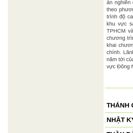
án nghiên 
theo phươn
trình độ c
khu vực 
TPHCM và 
chương trì
khai chươn
chính. Lãn
năm tới củ
vực Đông 
THÁNH 
NHẬT KÝ