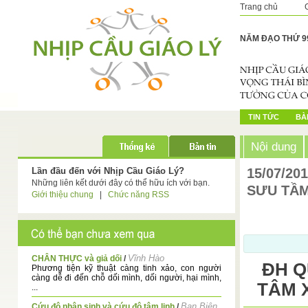
Trang chủ
NĂM ĐẠO THỨ 9
TIN TỨC
BÀI
Nội dung
Lần đầu đến với Nhịp Cầu Giáo Lý?
15/07/20
Những liên kết dưới đây có thể hữu ích với bạn.
SƯU TẦ
Giới thiệu chung
|
Chức năng RSS
Vĩnh Hào
CHÂN THỰC và giả dối
/
ĐH Q
Phương tiện kỹ thuật càng tinh xảo, con người
càng dễ đi đến chỗ dối mình, dối người, hại mình,
TÂM 
...
Ban Biên
Cứu độ nhân sinh và cứu độ tâm linh
/