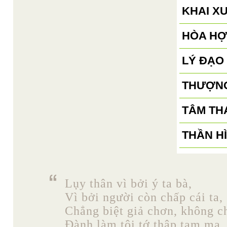
KHAI X
HÒA HỢ
LÝ ĐẠO
THƯỢNG
TÂM TH
THẦN H
Lụy thân vì bởi ý ta bà,
Vì bởi người còn chấp cái ta,
Chẳng biệt giả chơn, không c
Đành làm tôi tớ thập tam ma.