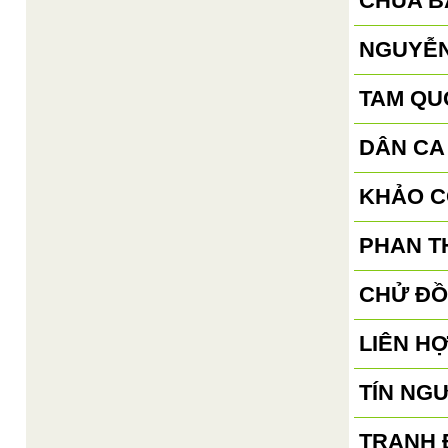
CHÙA B
NGUYỄN
TAM QU
DÂN CA
KHẢO C
PHAN TH
CHỬ ĐỒ
LIÊN H
TÍN NG
TRANH 