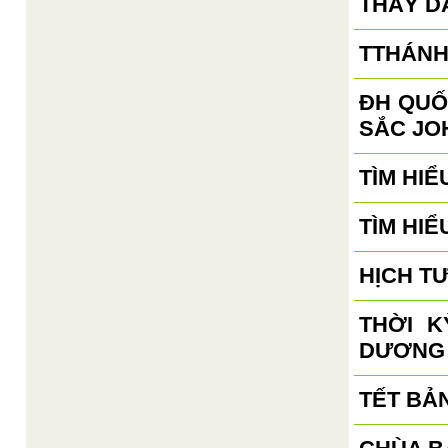
THẦY D
TTHÁNH
ĐH QUỐ
SẮC JO
TÌM HIỂ
TÌM HIỂ
HỊCH T
THỜI 
DƯƠNG
TẾT BẢ