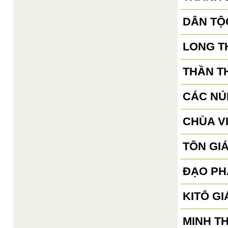
DÂN TỘ
LONG T
THẦN T
CÁC NÚ
CHÙA V
TÔN GI
ĐẠO PH
KITÔ GI
MINH T