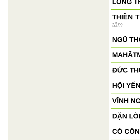
LONG T
THIỀN 
tầm
NGŨ TH
MAHĀTM
ĐỨC TH
HỘI YẾN
VĨNH N
DẶN LÒN
CÓ CÔN