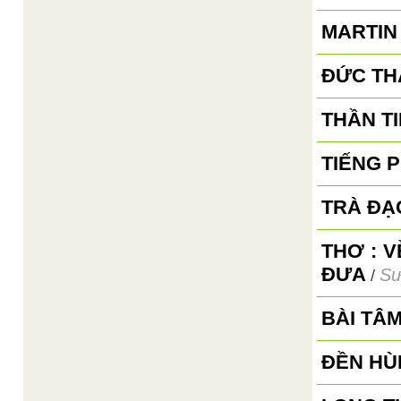
MARTIN
ĐỨC TH
THẦN TI
TIẾNG 
TRÀ ĐẠ
THƠ : 
ĐƯA
Sư
/
BÀI TÂ
ĐỀN HÙ