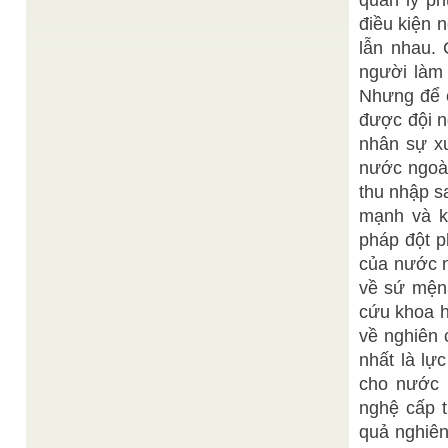
quản lý p
Niên Đạo thứ 85 Thánh-Thất Cao Đài Paris 35, rue
Roger-Girodit. 94140 Alfortville FRANCE : 01 43
điều kiện 
53 ...
lẫn nhau. 
Chí Như
Hãy thắp lên một que diêm
/
người làm 
Tất cả chúng ta hợp lực cùng nhau có thể chiến
thắng bóng tối, chiến tranh, khủng bố, cái ác ...
Nhưng để c
Nhịp
Người những tưởng Cao Đài tôn giáo...
/
được đội n
cầu giáo lý
nhân sự xu
Đại Đạo không phải là tôn giáo lớn. Cái lớn của
Đại Đạo là khả năng nối kết con người ...
nước ngoài
Tài liệu của Hội Thánh Truyền
Dòng tu Bảo Thọ
/
thu nhập s
Giáo Cao Đài
DÒNG TU BẢO THỌ (tại Hội Thánh Truyền Giáo
mạnh và kh
Cao Đài [Đà Nẵng] ) Dòng tu Bảo Thọ, do Chị lớn
pháp đột p
Trần ...
của nước 
Đạt Tường
Tu cứu cửu huyền thất tổ
/
Chân truyền giáo huấn về con đường Tu cứu độ
về sứ mệnh
cửu huyền thất tổ được tóm lược qua lời của ...
cứu khoa h
về nghiên 
nhất là lự
cho nước 
nghệ cấp t
quả nghiên