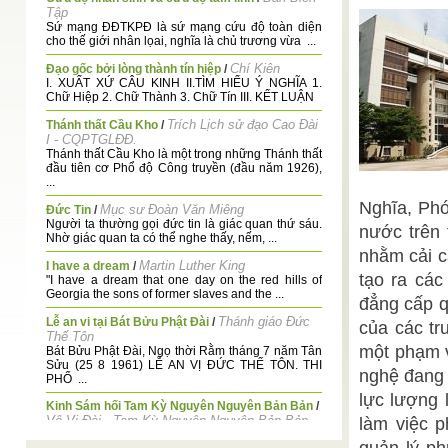
Tập
Sứ mạng ĐĐTKPĐ là sứ mạng cứu độ toàn diện
cho thế giới nhân lọai, nghĩa là chủ trương vừa ...
Chí Kiên
Đạo gốc bởi lòng thành tín hiệp
/
I. XUẤT XỨ CÂU KINH II.TÌM HIỂU Ý NGHĨA 1.
Chữ Hiệp 2. Chữ Thành 3. Chữ Tín III. KẾT LUẬN
Trích Lịch sử đạo Cao Đài
Thánh thất Cầu Kho
/
I - CQPTGLĐĐ.
Thánh thất Cầu Kho là một trong những Thánh thất
đầu tiên cơ Phổ độ Công truyền (đầu năm 1926),
...
Nghĩa, Ph
Mục sư Đoàn Văn Miêng
Đức Tin
/
Người ta thường gọi đức tin là giác quan thứ sáu.
nước trên 
Nhờ giác quan ta có thể nghe thấy, nếm, ...
nhằm cải c
Martin Luther King
I have a dream
/
tạo ra các
"I have a dream that one day on the red hills of
Georgia the sons of former slaves and the ...
đẳng cấp q
Thánh giáo Đức
Lễ an vi tại Bát Bửu Phật Đài
/
của các tr
Thế Tôn
một phạm v
Bát Bửu Phật Đài, Ngọ thời Rằm tháng 7 năm Tân
Sửu (25 8 1961) LỄ AN VỊ ĐỨC THẾ TÔN. THI
nghệ đang 
PHỔ ...
lực lượng 
Kinh Sám hối Tam Kỳ Nguyên Nguyên Bản Bản
/
Vô Vi Đài - Tam Kỳ Nguyên Nguyên Bản Bản
làm việc p
Đại-Đạo Tam-Kỳ Phổ-Độ Công-Bình Bác-Ái Từ-Bi