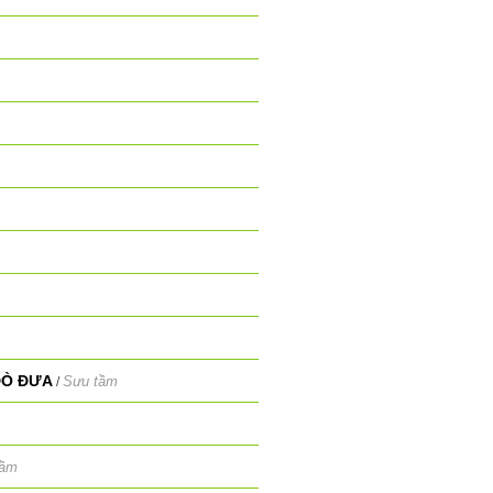
ĐÒ ĐƯA
Sưu tầm
/
tầm