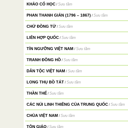
KHẢO CỔ HỌC
Sưu tầm
/
PHAN THANH GIẢN (1796 – 1867)
Sưu tầm
/
CHỬ ĐỒNG TỬ
Sưu tầm
/
LIÊN HỢP QUỐC
Sưu tầm
/
TÍN NGƯỠNG VIỆT NAM
Sưu tầm
/
TRANH ĐÔNG HỒ
Sưu tầm
/
DÂN TỘC VIỆT NAM
Sưu tầm
/
LONG THỤ BỒ TÁT
Sưu tầm
/
THẦN THỂ
Sưu tầm
/
CÁC NÚI LINH THIÊNG CỦA TRUNG QUỐC
Sưu tầm
/
CHÙA VIỆT NAM
Sưu tầm
/
TÔN GIÁO
Sưu tầm
/