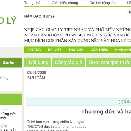
Trang chủ
Giới thiệu chung
Gửi bài cộng tác
Li
Tì
NĂM ĐẠO THỨ 99
TIN TỨC
BÀI VIẾT
THƯ VIỆN
GIỚI THIỆU
HÌNH ẢNH
Nội dung
Cùng tác giả
Dưới mái tịnh trườ
?
09/01/2006
với bạn.
SƯU TẦM
Bài v
.com
Thượng đức và h
 những bức
một ...
THÁI hòa vạn tượng chiếu Nam giao,
 Chí
THƯỢNG đức trì tu phóng nghiệt bào;
p sâu sắc