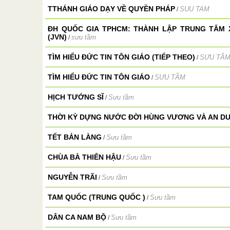
TTHÁNH GIÁO DẠY VỀ QUYỀN PHÁP
SUU TAM
/
ĐH QUỐC GIA TPHCM: THÀNH LẬP TRUNG TÂM
(JVN)
sưu tầm
/
TÌM HIỂU ĐỨC TIN TÔN GIÁO (TIẾP THEO)
SƯU TẦ
/
TÌM HIỂU ĐỨC TIN TÔN GIÁO
SƯU TẦM
/
HỊCH TƯỚNG SĨ
Sưu tầm
/
THỜI KỲ DỰNG NƯỚC ĐỜI HÙNG VƯƠNG VÀ AN 
TẾT BẢN LÀNG
Sưu tầm
/
CHÙA BÀ THIÊN HẬU
Sưu tầm
/
NGUYỄN TRÃI
Sưu tầm
/
TAM QUỐC (TRUNG QUỐC )
Sưu tầm
/
DÂN CA NAM BỘ
Sưu tầm
/