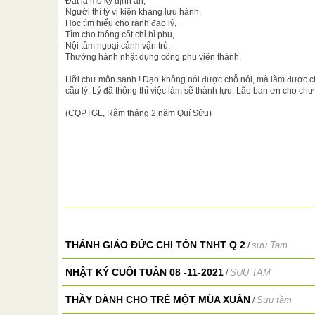
Đất là mồ kỷ định an,
Người thì tỳ vị kiện khang lưu hành.
Học tìm hiểu cho rành đạo lý,
Tìm cho thông cốt chỉ bì phu,
Nội tâm ngoại cảnh vận trù,
Thường hành nhật dụng công phu viên thành.
Hỡi chư môn sanh ! Đạo không nói được chỗ nói, mà làm được c
cầu lý. Lý đã thông thì việc làm sẽ thành tựu. Lão ban ơn cho ch
(CQPTGL, Rằm tháng 2 năm Quí Sửu)
THÁNH GIÁO ĐỨC CHI TÔN TNHT Q 2
sưu Tam
/
NHẬT KÝ CUỐI TUẦN 08 -11-2021
SUU TAM
/
THẦY DÀNH CHO TRẺ MỘT MÙA XUÂN
Sưu tầm
/