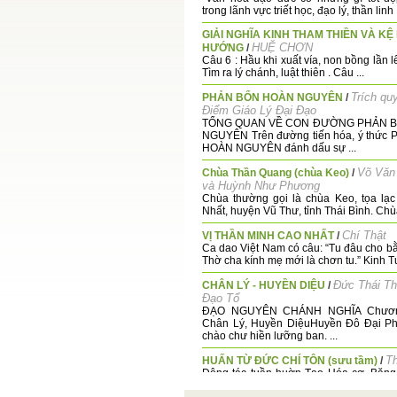
trong lãnh vực triết học, đạo lý, thần linh .
GIẢI NGHĨA KINH THAM THIỀN VÀ KỆ 
HUỆ CHƠN
HƯỚNG
/
Câu 6 : Hầu khi xuất vía, non bồng lần l
Tìm ra lý chánh, luật thiên . Câu ...
Trích qu
PHẢN BỔN HOÀN NGUYÊN
/
Điểm Giáo Lý Đại Đạo
TỔNG QUAN VỀ CON ĐƯỜNG PHẢN 
NGUYÊN Trên đường tiến hóa, ý thức
HOÀN NGUYÊN đánh dấu sự ...
Võ Văn
Chùa Thần Quang (chùa Keo)
/
và Huỳnh Như Phương
Chùa thường gọi là chùa Keo, tọa lạ
Nhất, huyện Vũ Thư, tỉnh Thái Bình. Chùa
Chí Thật
VỊ THẦN MINH CAO NHẤT
/
Ca dao Việt Nam có câu: “Tu đâu cho bằ
Thờ cha kính mẹ mới là chơn tu.” Kinh Tứ
Đức Thái T
CHÂN LÝ - HUYỀN DIỆU
/
Đạo Tổ
ĐẠO NGUYÊN CHÁNH NGHĨA Chương 
Chân Lý, Huyền DiệuHuyền Đô Đại Ph
chào chư hiền lưỡng ban. ...
Th
HUẤN TỪ ĐỨC CHÍ TÔN (sưu tầm)
/
Động tác tuần huờn Tạo Hóa cơ, Băng
nhựt định thiên thơ, Cao Đài xuất thế kh