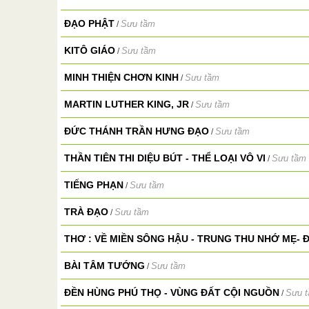
ĐẠO PHẬT
Sưu tầm
/
KITÔ GIÁO
Sưu tầm
/
MINH THIỆN CHƠN KINH
Sưu tầm
/
MARTIN LUTHER KING, JR
Sưu tầm
/
ĐỨC THÁNH TRẦN HƯNG ĐẠO
Sưu tầm
/
THẦN TIÊN THI DIỆU BÚT - THỂ LOẠI VÔ VI
Sưu tầm
/
TIẾNG PHẠN
Sưu tầm
/
TRÀ ĐẠO
Sưu tầm
/
THƠ : VỀ MIỀN SÔNG HẬU - TRUNG THU NHỚ MẸ- 
BÀI TÂM TƯỚNG
Sưu tầm
/
ĐỀN HÙNG PHÚ THỌ - VÙNG ĐẤT CỘI NGUỒN
Sưu 
/