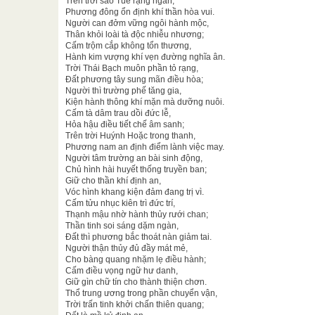
Trên trời sao Tuế rạng ngần,
Phương đông ổn định khí thần hòa vui.
Người can đởm vững ngôi hành mộc,
Thân khỏi loài tà độc nhiễu nhương;
Cấm trộm cắp không tổn thương,
Hành kim vượng khí vẹn đường nghĩa ân.
Trời Thái Bạch muôn phần tỏ rạng,
Đất phương tây sung mãn điều hòa;
Người thì trường phế tăng gia,
Kiện hành thông khí mặn mà dưỡng nuôi.
Cấm tà dâm trau dồi đức lễ,
Hỏa hậu điều tiết chế âm sanh;
Trên trời Huýnh Hoặc trong thanh,
Phương nam an định điểm lành việc may.
Người tâm trường an bài sinh động,
Chủ hình hài huyết thống truyền ban;
Giữ cho thần khí định an,
Vóc hình khang kiện đảm đang trị vì.
Cấm tửu nhục kiên trì đức trí,
Thạnh mậu nhờ hành thủy rưới chan;
Thần tinh soi sáng dặm ngàn,
Đất thì phương bắc thoát nàn giảm tai.
Người thận thủy đủ đầy mát mẻ,
Cho bàng quang nhặm lẹ điều hành;
Cấm điều vọng ngữ hư danh,
Giữ gìn chữ tín cho thành thiện chơn.
Thổ trung ương trong phần chuyển vận,
Trời trấn tinh khởi chấn thiên quang;