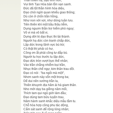
Thân thiên hạ, đạo linh hồn,
Vui tình Tạo Hóa bản tồn vạn sanh.
tầm từ
Đức đã tột thần hình hòa diệu,
Đạo chói ngời quan khiếu giao thông;
oà Tử, in
Dù còn ở chốn trần hồng,
...
Như non vời vợi, như dòng luân lưu.
Tiên thiên khí một bầu thâu liễm,
n thứ 51
/
Dụng nguơn thần trợ hiểm phò nguy;
nh tại Hội
Vô vi mà vô bất vi,
c Học ...
Dựng đời trị đạo thực thi tài thành.
Người hạ đức còn tranh chấp đức,
Lập đức trong lãnh vực bù trừ;
 nổi tiếng
Có thật thì phải có hư,
p ...
Công ơn ắt phải công tư đắp bù.
U BẢO
Người tu học trước tu lập đức,
ơn là cõi
Đạo đức tròn vượt bực thế nhân;
.
Vào trần chẳng nhiễm bụi trần,
Nhục thân chế ngự, kim thân trau dồi.
Đạo có nói : "ba ngôi mà một",
Nhơn sanh này vốn một trong ba;
Dể dui nên vướng trần la,
Thiên khuynh địa hãm ái hà giam thân.
Nho mới dạy ba giềng năm mối,
Thích tam qui ngũ giới làm đầu;
Đạo dùng tam bửu luyện trau,
Năm hành sanh khắc diệu mầu tầm tu.
Chỗ hòa hợp công phu tác động,
Cấm sát sanh để rộng lòng nhân;