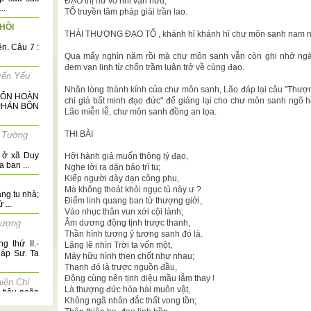
ĐẠO thị hư vô nhi vạn hữu,
..
TỔ truyền tâm pháp giải trần lao.
HỒI
THÁI THƯỢNG ĐẠO TỔ , khánh hỉ khánh hỉ chư môn sanh nam n
ên. Câu 7 :
Qua mấy nghìn năm rồi mà chư môn sanh vẫn còn ghi nhớ ngày 
đem vạn linh từ chốn trầm luân trở về cùng đạo.
yển Yếu
Nhân lòng thành kính của chư môn sanh, Lão đáp lại câu "Thượn
BỔN HOÀN
chi giả bất minh đạo đức" để giảng lại cho chư môn sanh ngõ 
 PHẢN BỔN
Lão miễn lễ, chư môn sanh đồng an tọa.
THI BÀI
 Tường
c ở xã Duy
Hỡi hành giả muốn thông lý đạo,
 ban ...
Nghe lời ra dặn bảo trì tu;
Kiếp người dày dạn công phu,
Mà không thoát khỏi ngục tù này ư ?
ng tu nhà;
Điểm linh quang ban từ thượng giới,
 ...
Vào nhục thân vun xới cội lành;
hượng
Âm dương động tịnh trược thanh,
Thần hình tương ỷ tương sanh đó là.
thứ II.-
Lặng lẽ nhìn Trời ta vốn một,
áp Sư. Ta
Máy hữu hình then chốt như nhau;
Thanh đó là trược nguồn đầu,
Động cùng nên tịnh diệu mầu lắm thay !
iện Chí
Là thượng đức hòa hài muôn vật,
 tiêu noãn
Không ngã nhân đắc thất vong tồn;
ai tân hội,