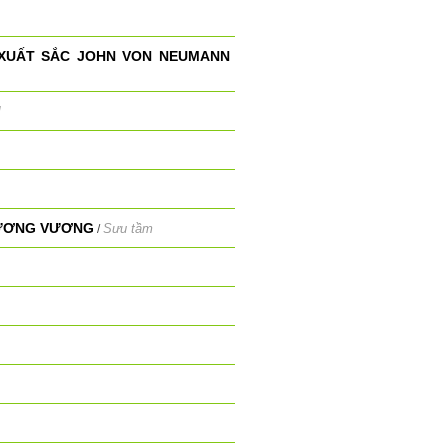
 XUẤT SẮC JOHN VON NEUMANN
M
DƯƠNG VƯƠNG
Sưu tầm
/