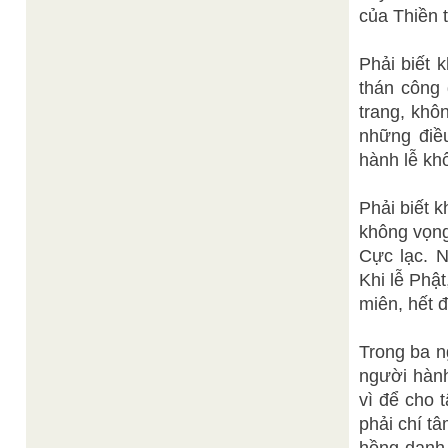
của Thiền 
Phải biết 
thán công 
trang, khô
những điều
hành lễ kh
Phải biết k
không vọng
Cực lạc. N
Khi lễ Phật
miên, hết 
Trong ba n
người hành
vì để cho 
phải chí t