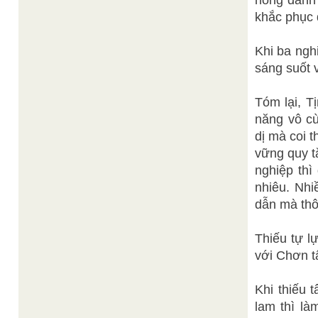
hồng danh r
khắc phục 
Khi ba nghi
sáng suốt 
Tóm lại, T
năng vô cù
dị mà coi 
vững quy t
nghiệp thì
nhiêu. Nhi
dẫn mà thôi
Thiếu tự l
với Chơn t
Khi thiếu 
lam thì là