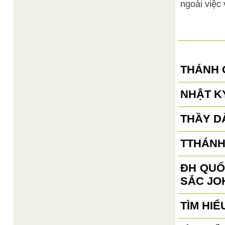
ngoài việc
THÁNH 
NHẬT KÝ
THẦY D
TTHÁNH
ĐH QUỐ
SẮC JO
TÌM HIỂ