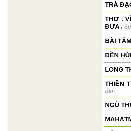
TRÀ ĐẠ
THƠ : 
ĐƯA
Sư
/
BÀI TÂ
ĐỀN HÙ
LONG T
THIỀN 
tầm
NGŨ TH
MAHĀTM