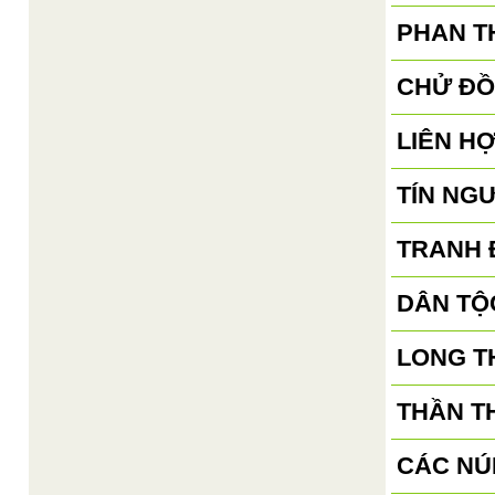
PHAN TH
CHỬ ĐỒ
LIÊN H
TÍN NG
TRANH 
DÂN TỘ
LONG T
THẦN T
CÁC NÚ