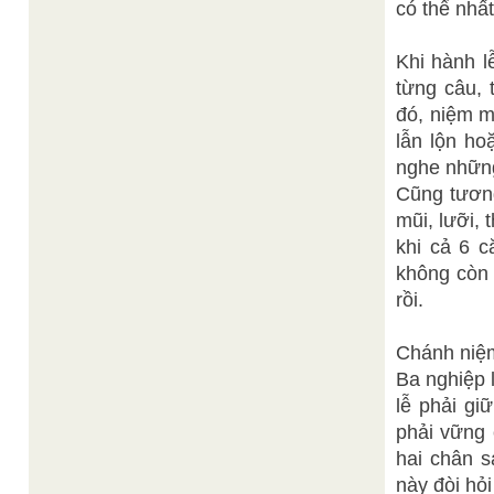
có thể nhất
Khi hành l
từng câu, 
đó, niệm m
lẫn lộn ho
nghe những
Cũng tương
mũi, lưỡi, 
khi cả 6 c
không còn 
rồi.
Chánh niệm 
Ba nghiệp 
lễ phải gi
phải vững 
hai chân s
này đòi hỏ