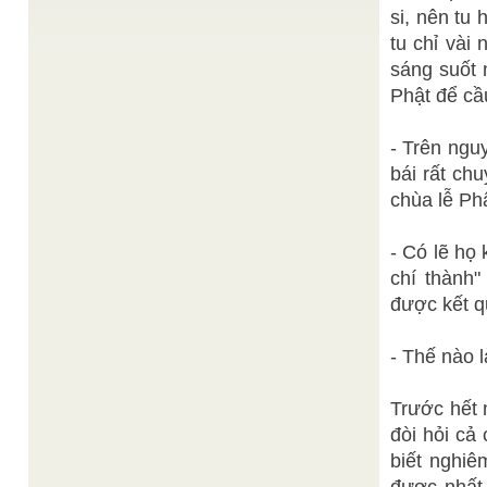
ngày; Đức tin Cao Đài không chỉ để cầu nguyện
si, nên tu
cho ...
tu chỉ vài
Lê Anh Minh dịch
Dưỡng sinh - Tị hại
/
Tư tưởng Đạo gia 道家思想 - Lê Anh Minh dịch
sáng suốt 
Phật để cầ
TỪ TRUNG DUNG ĐẾN HOÀNG CỰC TỪ NHO
TÔNG CHUYỂN THẾ ĐẾN THẾ PHÁP DI LẠC
/
Thiện Chí sưu tầm
Khai minh Đại Đạo để cứu độ vạn linh thời Hạ
- Trên nguy
Nguơn này, Đức Thượng Đế Chí Tôn đã nêu ...
bái rất ch
Giáo sĩ Phương
ĐẠO CAO ĐÀI Ở VIỆT NAM
/
chùa lễ Ph
Trúc
Tóm tắt:Đạo Cao Đài là tôn giáo nội sinh ra đời tại
vùng đất Nam Bộ vào năm 1926 với ...
- Có lẽ họ
Huệ Nhẫn
Đức Hộ Pháp Phạm Công Tắc
/
chí thành
Nhân ngày mùng 5 Tháng 5, Tết Đoan ngọ, là sinh
nhật Đức Hộ Pháp, xin giới thiệu bài viết ...
được kết q
- Thế nào 
Trước hết 
đòi hỏi cả
biết nghiê