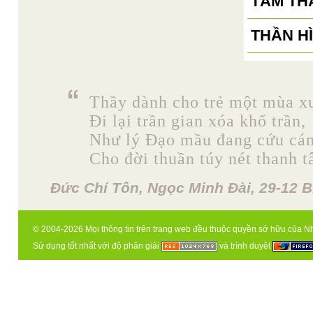
TÂM TH
THẦN H
Thầy dành cho trẻ một mùa x
Đi lại trần gian xóa khổ trần,
Như lý Đạo mầu đang cứu cán
Cho đời thuần túy nét thanh t
Đức Chí Tôn, Ngọc Minh Đài, 29-12 B
© 2004-2026 Mọi thông tin trên trang web đều thuộc quyền sở hữu của N
Sử dụng tốt nhất với độ phân giải
và trình duyệt