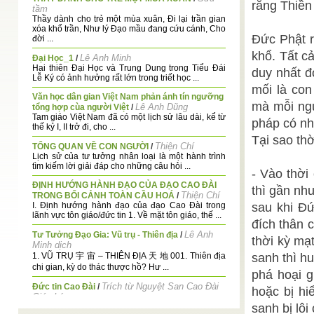
rằng Thiền
tầm
Thầy dành cho trẻ một mùa xuân, Đi lại trần gian
xóa khổ trần, Như lý Đạo mầu đang cứu cánh, Cho
Đức Phật r
đời ...
khổ. Tất 
Lê Anh Minh
Đại Học_1
/
Hai thiên Đại Học và Trung Dung trong Tiểu Đái
duy nhất đ
Lễ Ký có ảnh hưởng rất lớn trong triết học ...
mối là con
Văn học dân gian Việt Nam phản ánh tín ngưỡng
mà mỗi ngư
Lê Anh Dũng
tổng hợp cùa người Việt
/
Tam giáo Việt Nam đã có một lịch sử lâu dài, kể từ
pháp có nh
thế kỷ I, II trở đi, cho ...
Tại sao th
Thiện Chí
TỔNG QUAN VỀ CON NGƯỜI
/
Lịch sử của tư tưởng nhân loại là một hành trình
tìm kiếm lời giải đáp cho những câu hỏi ...
- Vào thời
ĐỊNH HƯỚNG HÀNH ĐẠO CỦA ĐẠO CAO ĐÀI
thì gần nh
Thiện Chí
TRONG BỐI CẢNH TOÀN CẦU HOÁ
/
I. Định hướng hành đạo của đạo Cao Đài trong
sau khi Đứ
lãnh vực tôn giáo/đức tin 1. Về mặt tôn giáo, thế ...
đích thân 
Lê Anh
Tư Tưởng Đạo Gia: Vũ trụ - Thiên địa
/
thời kỳ mạ
Minh dịch
1. VŨ TRỤ 宇 宙 – THIÊN ĐỊA 天 地 001. Thiên địa
sanh thì hu
chi gian, kỳ do thác thược hồ? Hư ...
phá hoại g
Trích từ Nguyệt San Cao Đài
Đức tin Cao Đài
/
hoặc bị hi
Giáo Lý
sanh bị lô
Đức tin Cao Đài không chỉ để sùng kính hằng