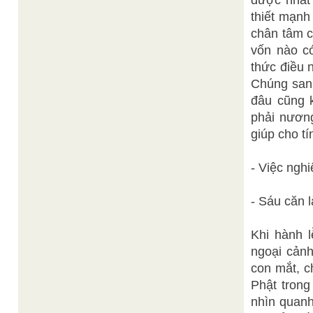
được nhất 
thiết mạnh
chân tâm c
vốn nào c
thức điều 
Chúng sanh
đâu cũng 
phải nương
giúp cho tí
- Việc ngh
- Sáu căn l
Khi hành l
ngoại cảnh
con mắt, c
Phật trong
nhìn quanh