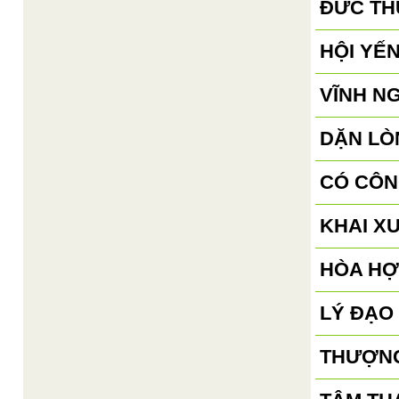
ĐỨC TH
HỘI YẾN
VĨNH N
DẶN LÒN
CÓ CÔN
KHAI X
HÒA HỢ
LÝ ĐẠO
THƯỢNG