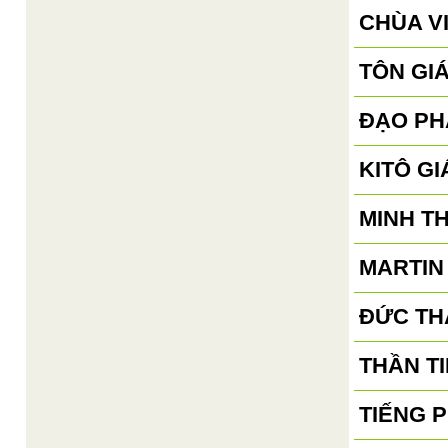
CHÙA V
TÔN GI
ĐẠO PH
KITÔ GI
MINH T
MARTIN
ĐỨC TH
THẦN TI
TIẾNG 