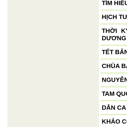
TÌM HIỂ
HỊCH T
THỜI 
DƯƠNG
TẾT BẢ
CHÙA B
NGUYỄN
TAM QU
DÂN CA
KHẢO C