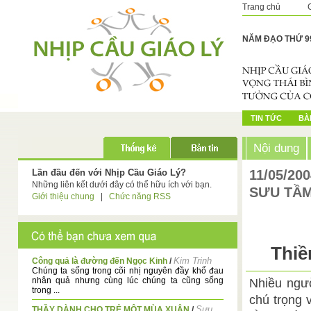
Trang chủ
NĂM ĐẠO THỨ 9
TIN TỨC
BÀI
Nội dung
Lần đầu đến với Nhịp Cầu Giáo Lý?
11/05/20
Những liên kết dưới đây có thể hữu ích với bạn.
SƯU TẦ
Giới thiệu chung
|
Chức năng RSS
Thiề
Kim Trinh
Công quả là đường đến Ngọc Kinh
/
Chúng ta sống trong cõi nhị nguyên đầy khổ đau
nhân quả nhưng cùng lúc chúng ta cũng sống
Nhiều ngườ
trong ...
chú trọng 
Sưu
THẦY DÀNH CHO TRẺ MỘT MÙA XUÂN
/