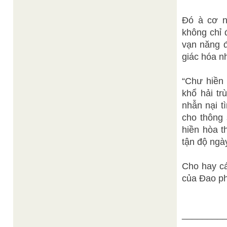
Đó à cơ n
không chỉ 
vạn năng đ
giác hóa n
“Chư hiền 
khổ hải tr
nhẫn nại t
cho thông 
hiền hòa t
tận độ ngày
Cho hay cá
của Đao ph
________