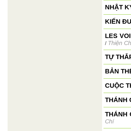
NHẬT K
KIẾN Đ
LES VO
Thiện Ch
/
TỰ THẮ
BẢN TH
CUỘC T
THÁNH G
THÁNH 
Chí