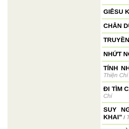
GIÊSU 
CHÂN D
TRUYỀN
NHỨT N
TÍNH N
Thiện Chí
ĐI TÌM 
Chí
SUY N
KHAI”
/