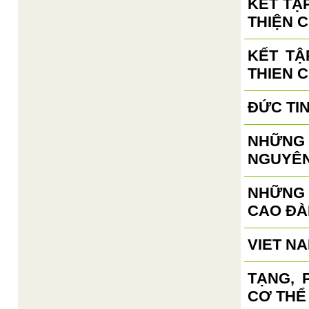
KẾT TẬ
THIỆN C
KẾT TẬ
THIEN 
ĐỨC TI
NHỮNG 
NGUYÊN
NHỮNG
CAO ĐÀ
VIET N
TẠNG, 
CƠ THỂ