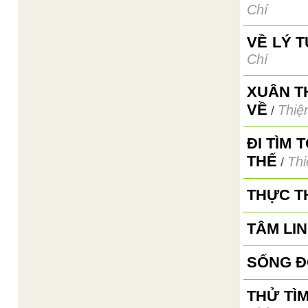
Chí
VỀ LÝ 
Chí
XUÂN T
VỀ
Thiệ
/
ĐI TÌM
THẾ
Thi
/
THỰC T
TÂM LI
SỐNG Đ
THỬ TÌ