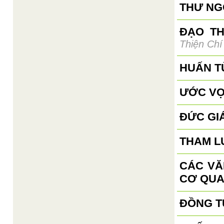
THƯ NGỎ
ĐẠO T
Thiện Chí
HUẤN T
ƯỚC VỌ
ĐỨC GI
THAM L
CÁC VĂ
CƠ QUA
ĐỒNG TỬ