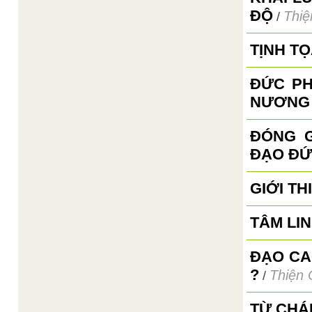
ĐỘ
Thiệ
/
TỊNH T
ĐỨC PH
NƯƠNG
ĐÓNG G
ĐẠO ĐỨ
GIỚI TH
TÂM LI
ĐẠO CA
?
Thiện 
/
TỪ CHÁ