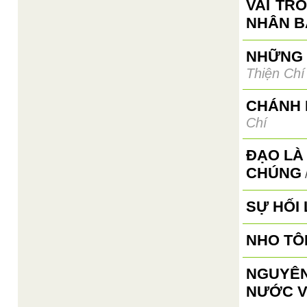
VAI TR
NHÂN B
NHỮNG 
Thiện Chí
CHÁNH 
Chí
ĐẠO LÀ
CHÚNG
SỰ HỐI
NHO TÔ
NGUYÊN
NƯỚC V