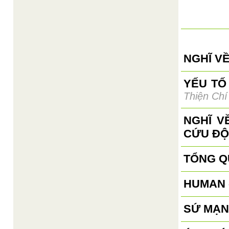
NGHĨ VỀ
YẾU TỐ
Thiện Chí
NGHĨ V
CỨU ĐỘ
TỔNG Q
HUMAN 
SỨ MẠN