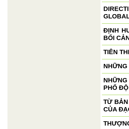
DIRECT
GLOBAL
ĐỊNH H
BỐI CẢ
TIÊN TH
NHỮNG 
NHỮNG 
PHỔ ĐỘ
TỪ BẢN
CỦA ĐẠ
THƯỢNG