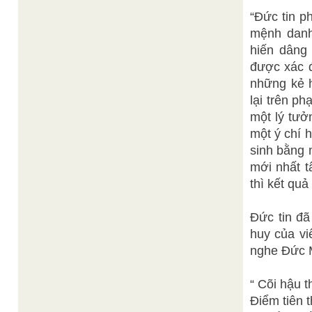
“Đức tin p
mệnh danh
hiến dâng 
được xác đ
những kẻ 
lại trên ph
một lý tưở
một ý chí 
sinh bằng 
mới nhất t
thì kết quả
Đức tin đã
huy của vi
nghe Đức 
“ Cõi hậu t
Điểm tiên t