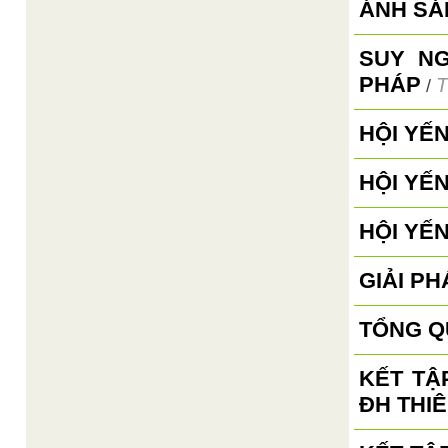
ÁNH SÁ
SUY N
PHÁP
T
/
HỘI YẾ
HỘI YẾ
HỘI YẾ
GIẢI PH
TỔNG Q
KẾT TẬ
ĐH THIÊ