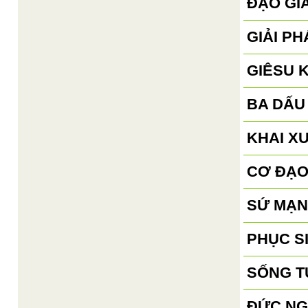
ĐẠO GI
GIẢI P
GIÊSU 
BA DẤU
KHAI X
CƠ ĐẠO
SỨ MẠN
PHỤC S
SỐNG T
ĐỨC NG