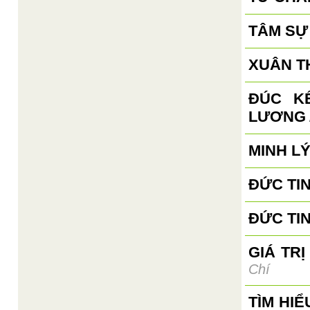
TÂM SỰ
XUÂN TH
ĐÚC K
LƯƠNG
MINH L
ĐỨC TIN
ĐỨC TIN
GIÁ TR
Chí
TÌM HI