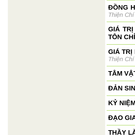
ĐỒNG H
Thiện Chí
GIÁ TR
TÔN CH
GIÁ TRỊ
Thiện Chí
TÂM VẬ
ĐẢN SI
KỶ NIỆM
ĐẠO GI
THẦY L