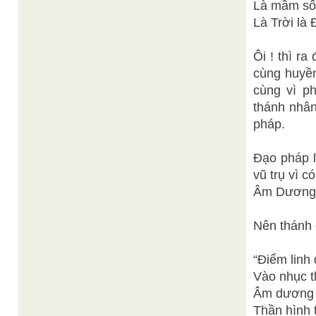
Là mầm sốn
Là Trời là 
Ôi ! thì ra
cùng huyền
cùng vì p
thánh nhân
pháp.
Đạo pháp 
vũ trụ vì c
Âm Dương c
Nên thánh g
“Điểm linh
Vào nhục t
Âm dương đ
Thần hình 