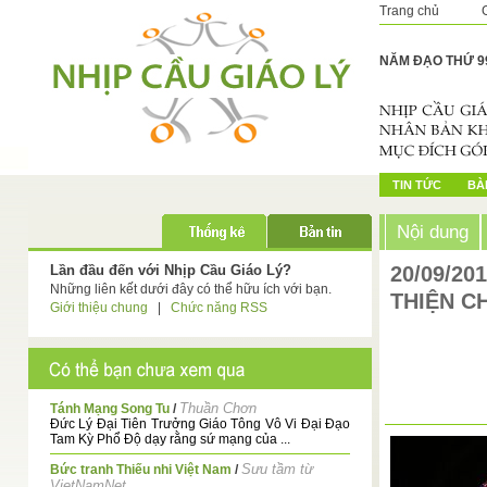
Trang chủ
NĂM ĐẠO THỨ 9
TIN TỨC
BÀI
Nội dung
Lần đầu đến với Nhịp Cầu Giáo Lý?
20/09/20
Những liên kết dưới đây có thể hữu ích với bạn.
THIỆN CH
Giới thiệu chung
|
Chức năng RSS
Thuần Chơn
Tánh Mạng Song Tu
/
Đức Lý Đại Tiên Trưởng Giáo Tông Vô Vi Đại Đạo
Tam Kỳ Phổ Độ dạy rằng sứ mạng của ...
Sưu tầm từ
Bức tranh Thiếu nhi Việt Nam
/
VietNamNet