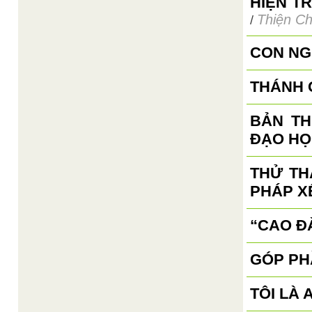
HIỆN T
Thiện Ch
/
CON NG
THÁNH 
BẢN TH
ĐẠO HỌ
THỬ TH
PHÁP X
“CAO ĐÀ
GÓP PH
TÔI LÀ A