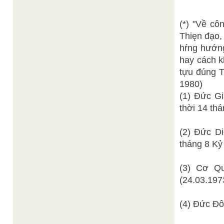
(*) "Về cô
Thięn đạo,
hŕng hướng
hay cách k
tựu đúng 
1980)
(1) Đức G
thời 14 th
(2) Đức D
tháng 8 Kỷ
(3) Cơ Q
(24.03.197
(4) Đức Đ