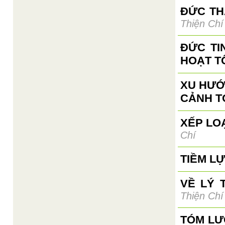
ĐỨC TH
Thiện Chí
ĐỨC TI
HOẠT T
XU HƯỚ
CẢNH T
XẾP LO
Chí
TIỀM L
VỀ LÝ 
Thiện Chí
TÓM LƯ