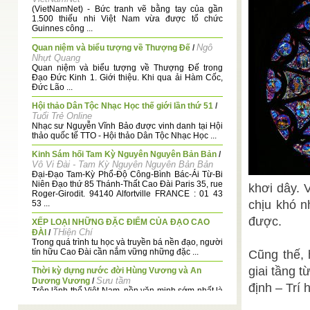
(VietNamNet) - Bức tranh vẽ bằng tay của gần
1.500 thiếu nhi Việt Nam vừa được tổ chức
Guinnes công ...
Ngô
Quan niệm và biểu tượng về Thượng Đế
/
Nhựt Quang
Quan niệm và biểu tượng về Thượng Đế trong
Đạo Đức Kinh 1. Giới thiệu. Khi qua ải Hàm Cốc,
Đức Lão ...
Hội thảo Dân Tộc Nhạc Học thế giới lần thứ 51
/
Tuổi Trẻ Online
Nhạc sư Nguyễn Vĩnh Bảo được vinh danh tại Hội
thảo quốc tế TTO - Hội thảo Dân Tộc Nhạc Học ...
Kinh Sám hối Tam Kỳ Nguyên Nguyên Bản Bản
/
Vô Vi Đài - Tam Kỳ Nguyên Nguyên Bản Bản
Đại-Đạo Tam-Kỳ Phổ-Độ Công-Bình Bác-Ái Từ-Bi
Niên Đạo thứ 85 Thánh-Thất Cao Đài Paris 35, rue
khơi dây. 
Roger-Girodit. 94140 Alfortville FRANCE : 01 43
chịu khó n
53 ...
được.
XẾP LOẠI NHỮNG ĐẶC ĐIỂM CỦA ĐẠO CAO
THiện Chí
ĐÀI
/
Trong quá trình tu học và truyền bá nền đạo, người
tín hữu Cao Đài cần nắm vững những đặc ...
Cũng thế, 
giai tầng t
Thời kỳ dựng nước đời Hùng Vương và An
Sưu tầm
Dương Vương
/
định – Trí 
Trên lãnh thổ Việt Nam, nền văn minh sớm nhất là
nền văn minh sông Hồng gắn liền với nền ...