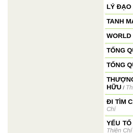
LÝ ĐẠO
TANH M
WORLD 
TỔNG Q
TỔNG Q
THƯỢNG
HỮU
Th
/
ĐI TÌM 
Chí
YẾU TỐ
Thiện Chí