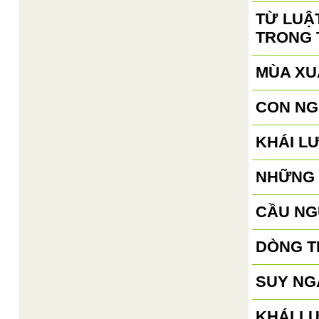
TỪ LUẬ
TRONG 
MÙA XU
CON NG
KHÁI L
NHỮNG 
CẦU NG
DÒNG T
SUY NG
KHÁI L