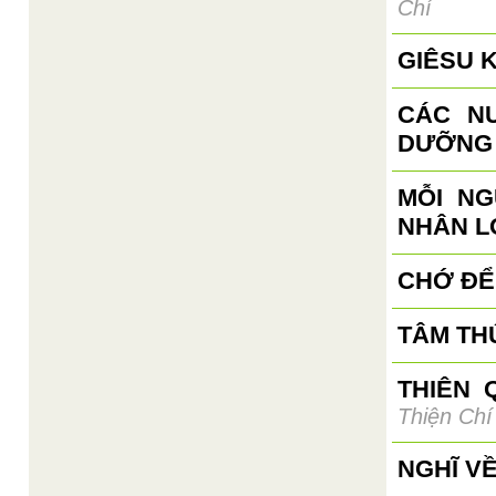
Chí
GIÊSU 
CÁC N
DƯỠNG 
MỖI N
NHÂN L
CHỚ ĐỂ
TÂM TH
THIÊN 
Thiện Chí
NGHĨ V