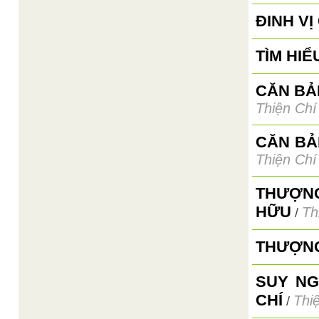
ĐINH V
TÌM HIỂ
CĂN BẢN
Thiện Chí
CĂN BẢ
Thiện Chí
THƯỢNG
HỮU
Th
/
THƯỢNG
SUY NG
CHÍ
Thi
/