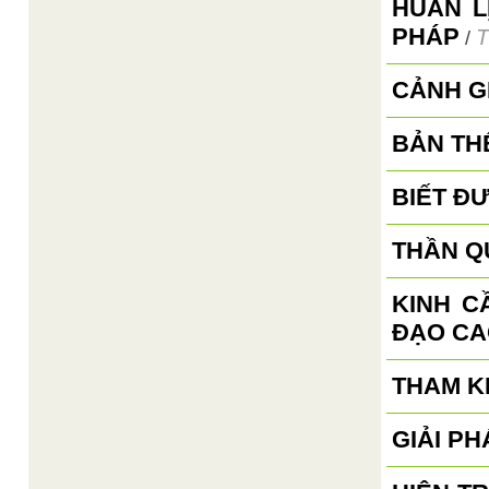
HUẤN L
PHÁP
T
/
CẢNH G
BẢN TH
BIẾT ĐƯ
THẦN Q
KINH C
ĐẠO CA
THAM K
GIẢI P