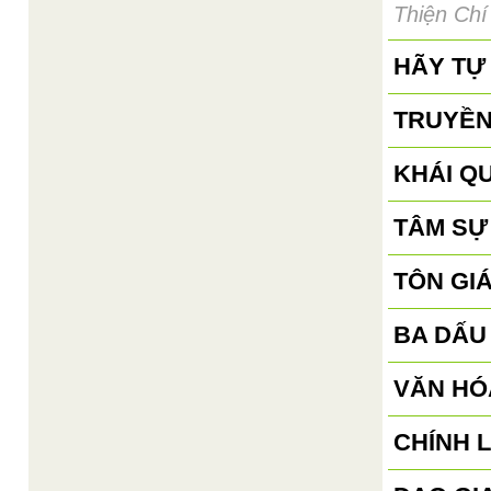
Thiện Chí
HÃY TỰ 
TRUYỀN
KHÁI QU
TÂM SỰ
TÔN GI
BA DẤU
VĂN HÓ
CHÍNH 