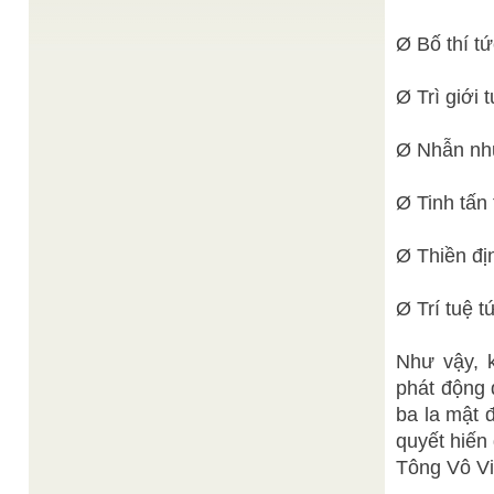
Nhịp cầu giáo lý
Sống tự nhiên
/
Sống tự nhiên không phải sống xa rời xã hội nhân
Ø Bố thí tứ
lọai; không chỉ uống nước lã, thở khí trời ...
Nhịp cầu giáo lý
Từ Cao Đài đến Cao Đài nội tại
/
Đức Chí Tôn đã ban cho nhân loại thuật ngữ "Cao
Ø Trì giới 
Đài" để nhất quán đích điểm tiến hóa của ...
Thiện Chí
TÂM LINH TRÊN ĐƯỜNG TIẾN HÓA
/
Ø Nhẫn nhụ
TÂM LINH TRÊN ĐƯỜNG TIẾN HÓA Những năm
cuối của thế kỷ XX có nhiều nhà nghiên cứu đã
tiên ...
Ø Tinh tấn 
Thiện Chí
TANH MANG SONG TU
/
Dìu dắt cùng nhau buổi thế tàn, Đừng quên sứ
mạng đến phàm gian, Tình thương vô cực trên
Ø Thiền đị
dành sẵn, Dưới ...
Mục sư Đoàn Văn Miêng
Đức Tin
/
Ø Trí tuệ t
Người ta thường gọi đức tin là giác quan thứ sáu.
Nhờ giác quan ta có thể nghe thấy, nếm, ...
Như vậy, k
phát động 
ba la mật 
quyết hiến
Tông Vô Vi