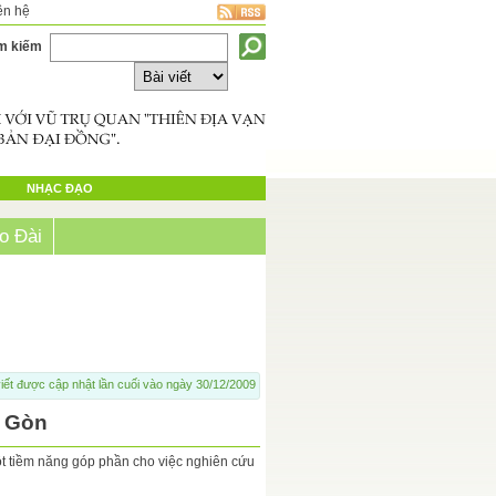
ên hệ
m kiếm
NHẠC ĐẠO
o Đài
iết được cập nhật lần cuối vào ngày 30/12/2009
i Gòn
 một tiềm năng góp phần cho việc nghiên cứu