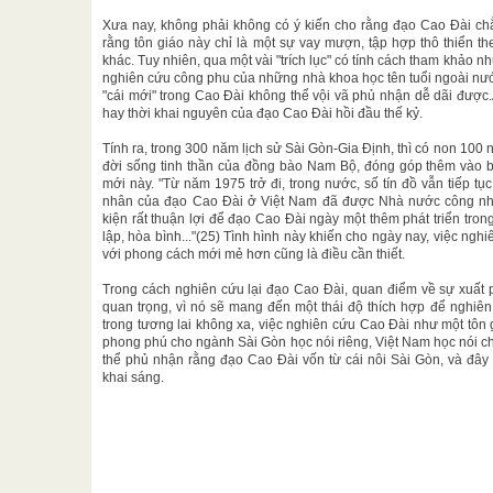
Xưa nay, không phải không có ý kiến cho rằng đạo Cao Đài chẳ
rằng tôn giáo này chỉ là một sự vay mượn, tập hợp thô thiển t
khác. Tuy nhiên, qua một vài "trích lục" có tính cách tham khảo nh
nghiên cứu công phu của những nhà khoa học tên tuổi ngoài nướ
"cái mới" trong Cao Đài không thể vội vã phủ nhận dễ dãi được.Ấ
hay thời khai nguyên của đạo Cao Đài hồi đầu thế kỷ.
Tính ra, trong 300 năm lịch sử Sài Gòn-Gia Định, thì có non 100
đời sống tinh thần của đồng bào Nam Bộ, đóng góp thêm vào 
mới này. "Từ năm 1975 trở đi, trong nước, số tín đồ vẫn tiếp tục
nhân của đạo Cao Đài ở Việt Nam đã được Nhà nước công nhậ
kiện rất thuận lợi để đạo Cao Đài ngày một thêm phát triển tro
lập, hòa bình..."(25) Tình hình này khiến cho ngày nay, việc ng
với phong cách mới mẻ hơn cũng là điều cần thiết.
Trong cách nghiên cứu lại đạo Cao Đài, quan điểm về sự xuất p
quan trọng, vì nó sẽ mang đến một thái độ thích hợp để nghiên
trong tương lai không xa, việc nghiên cứu Cao Đài như một tôn 
phong phú cho ngành Sài Gòn học nói riêng, Việt Nam học nói ch
thể phủ nhận rằng đạo Cao Đài vốn từ cái nôi Sài Gòn, và đây
khai sáng.