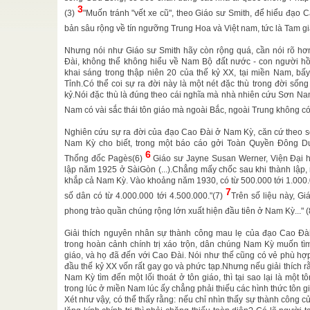
3
(3)
"Muốn tránh "vết xe cũ", theo Giáo sư Smith, để hiểu đạo 
Tập
bản sâu rộng về tín ngưỡng Trung Hoa và Việt nam, tức là Tam g
Viện Ngôn
a như sau:
Nhưng nói như Giáo sư Smith hãy còn rộng quá, cần nói rõ hơ
Đài, không thể không hiểu về Nam Bộ đất nước - con người h
khai sáng trong thập niên 20 của thế kỷ XX, tại miền Nam, bấ
Tỉnh.Có thể coi sự ra đời này là một nét đặc thù trong đời số
ăm vào dịp
kỷ.Nói đặc thù là đúng theo cái nghĩa mà nhà nhiên cứu Sơn Nam
a Quan xá
Nam có vài sắc thái tôn giáo mà ngoài Bắc, ngoài Trung không có
n trong
Nghiên cứu sự ra đời của đạo Cao Đài ở Nam Kỳ, căn cứ theo s
 Vân
Nam Kỳ cho biết, trong một báo cáo gởi Toàn Quyền Đông D
 tríết học
6
ao ...
Thống đốc Pagès(6)
Giáo sư Jayne Susan Werner, Viện Đại họ
lập năm 1925 ở SàiGòn (...).Chẳng mấy chốc sau khi thành lập,
hượng
khắp cả Nam Kỳ. Vào khoảng năm 1930, có từ 500.000 tới 1.000.
7
thứ II.-
số dân có từ 4.000.000 tới 4.500.000."(7)
Trên số liệu này, G
áp Sư. Ta
phong trào quần chúng rộng lớn xuất hiện đầu tiên ở Nam Kỳ..." 
Giải thích nguyên nhân sự thành công mau lẹ của đạo Cao Đài,
trong hoàn cảnh chính trị xáo trộn, dân chúng Nam Kỳ muốn tìm
giáo, và họ đã đến với Cao Đài. Nói như thế cũng có vẻ phù hợp
đầu thế kỷ XX vốn rất gay go và phức tạp.Nhưng nếu giải thích
Nam Kỳ tìm đến một lối thoát ở tôn giáo, thì tại sao lại là một
trong lúc ở miền Nam lúc ấy chẳng phải thiếu các hình thức tôn 
Xét như vậy, có thể thấy rằng: nếu chỉ nhìn thấy sự thành công 