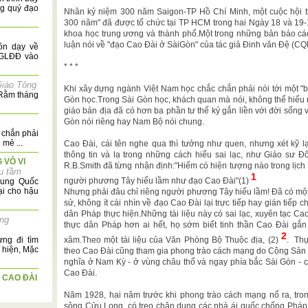
ng quý đạo
Nhân kỷ niệm 300 năm Saigon-TP Hồ Chí Minh, một cuộc hội t
300 năm" đã được tổ chức tại TP HCM trong hai Ngày 18 và 19-
khoa học trung ương và thành phố.Một trong những bản báo cáo
luận nói về "đạo Cao Đài ở SàiGòn" của tác giả Đinh văn Đệ (CQ
n dạy về
TGLĐĐ vào
* * *
iáo Tông
Khi xây dựng ngành Việt Nam học chắc chắn phải nói tới một "
 Rằm tháng
Gòn học.Trong Sài Gòn học, khách quan mà nói, không thể hiếu
giáo bản địa đã có hơn ba phần tư thế kỷ gắn liền với đời sống vă
Gòn nói riêng hay Nam Bộ nói chung.
 chắn phải
mẻ ...
Cao Đài, cái tên nghe qua thì tưởng như quen, nhưng xét kỹ lạ
thông tin và lạ trong những cách hiểu sai lạc, như Giáo sư
 VÔ VI
R.B.Smith đã từng nhận định:"Hiếm có hiện tượng nào trong lịch 
u tầm
1
người phương Tây hiểu lầm như đạo Cao Đài"(1)
rung Quốc
ại cho hậu
Nhưng phải đâu chỉ riêng người phương Tây hiểu lầm! Đã có một t
sử, không ít cái nhìn về đạo Cao Đài lại trực tiếp hay gián tiế
dân Pháp thực hiện.Những tài liệu này có sai lạc, xuyên tạc Cao
ảng
thực dân Pháp hơn ai hết, họ sớm biết tinh thần Cao Đài gắn
2
ng đi tìm
xâm.Theo một tài liệu của Văn Phòng Bộ Thuộc địa, (2)
. Thự
y hiện, Mặc
theo Cao Đài cũng tham gia phong trào cách mạng do Cộng Sản 
nghĩa ở Nam Kỳ - ở vùng châu thổ và ngay phía bắc Sài Gòn - c
Cao Đài.
 CAO ĐÀI
Năm 1928, hai năm trước khi phong trào cách mạng nổ ra, tro
t và kiếm
sông Cửu Long, có treo chân dung các nhà ái quốc chống Pháp
quỳ hương