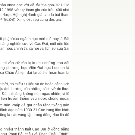
hảo khoa học với đề tài "Saigon-TP HCM
12-1998 với sự tham gia của trên 400 nhà
 được Hội nghị đánh giá cao là bài tham
PTGLĐĐ). Xin giới thiệu cùng độc giả.
bộ phận"của ngành học mới mẻ này là Sài
 mảng nghiên cứu về Cao Đài, một nền tôn
n hóa, chính trị, xã hội và lịch sử của Sài
i thì vẫn cứ còn lạ;lạ như những trao đổi
 Đông phương học Viện Đại học London là
sử Châu Á hiện đại lại có thể hoàn toàn bị
hời, do thiếu tư liệu và do hoàn cảnh lịch
p chịu ảnh hưởng của những sách vở do thực
 Đài thì cũng không nên ngạc nhiên, vì lẽ
 liền truyền thống yêu nước chống ngoại
c dân Pháp đã ghi nhận rằng:"Nông dân
lãnh đạo năm 1930-31.Các trung tâm khởi
ũng là các vùng tập trung đông đảo tín đồ
ng nhiều thánh thất Cao Đài ở đồng bằng
 như Phan Bội châu và Phan Châu Trinh".