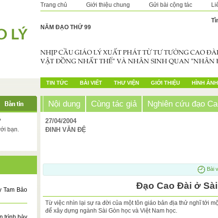
Trang chủ
Giới thiệu chung
Gửi bài cộng tác
Li
Tì
NĂM ĐẠO THỨ 99
TIN TỨC
BÀI VIẾT
THƯ VIỆN
GIỚI THIỆU
HÌNH ẢNH
Nội dung
Cùng tác giả
Nghiên cứu đạo Ca
?
27/04/2004
với bạn.
ĐINH VĂN ĐỆ
Bài v
Đạo Cao Đài ở Sà
 y Tam Bảo
Từ việc nhìn lại sự ra đời của một tôn giáo bản địa thử nghĩ tới
để xây dựng ngành Sài Gòn học và Việt Nam học.
trình bày