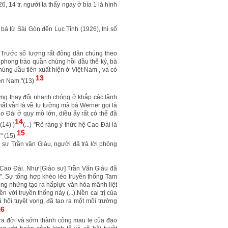
, 14 tr, người ta thấy ngay ở bìa 1 là hình
bá từ Sài Gòn đến Lục Tỉnh (1926), thì số
 Trước số lượng rất đông dân chúng theo
phong trào quần chúng hồi đầu thế kỷ, bà
úng đầu tiên xuất hiện ở Việt Nam , và có
13
iền Nam."(13)
ng thay đổi nhanh chóng ở khắp các lãnh
 nhất vẫn là về tư tưởng mà bà Werner gọi là
o Đài ở quy mô lớn, diều ấy rất có thể đã
14
(14) )
(...) "Rõ ràng ý thức hệ Cao Đài là
15
." (15)
 sư Trần văn Giàu, người đã trả lời phỏng
o Cao Đài. Như [Giáo sư] Trần Văn Giàu đã
". Sự tổng hợp khéo léo truyền thống Tam
ông những tạo ra hấplực văn hóa mãnh liệt
 với truyền thống này (...).Nền cai trị của
 hội tuyệt vọng, đã tạo ra một môi trường
16
 ra đời và sớm thành công mau lẹ của đạo