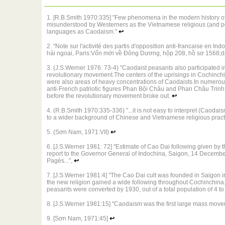
1. [R.B.Smith 1970:335] "Few phenomena in the modern history o
misunderstood by Westerners as the Vietnamese religious (and p
languages as Caodaism."
↩
2. "Note sur l'activité des partis d'opposition anti-francaise en 
hải ngoại, Paris:Vốn mới về Đông Dương, hộp 208, hồ sơ 1568;dẫ
3. (J.S.Werner 1976: 73-4) "Caodaist peasants also participated
revolutionary movement.The centers of the uprisings in Cochinchin
were also areas of heavy concentrations of Caodaists.In numerous 
anti-French patriotic figures Phan Bội Châu and Phan Châu Trinh
before the revolutionary movement broke out.
↩
4. (R.B.Smith 1970:335-336) "...it is not easy to interpret (Caodaism
to a wider background of Chinese and Vietnamese religious pract
5. (Sơn Nam, 1971:VII)
↩
6. [J.S.Werner 1981: 72] "Estimate of Cao Dai following given by 
report to the Governor General of Indochina, Saigon, 14 Decembe
Pagès...",
↩
7. [J.S.Werner 1981:4] "The Cao Dai cult was founded in Saigon in 
the new religion gained a wide following throughout Cochinchina
peasants were converted by 1930, out of a total population of 4 to 
8. [J.S.Werner 1981:15] "Caodaism was the first large mass move
9. [Sơn Nam, 1971:45]
↩