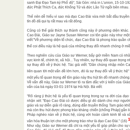
sanh Đại Đạo Tam kỳ Phổ độ", Sài Gòn: nhà in L'union, 15-10-1926
đức Phật Thích Ca, đức Khổng Tử và đức Lão Tử ngồi bên nhau.
Thế nên dễ hiểu vì sao mà đạo Cao Đài vừa mới bắt đầu truyền 
tín đồ đã qui tụ rất mau và rất đông.
Cũng có thể giải thích sự thành công này ở phương diện khác.
Cao Đài, Giáo sư Jayne Susan Werner coi tôn giáo này như một 
viết:"Về phương diện tổ chức, đạo Cao Đài là phong trào quần ch
thể coi điều này là hệ quả của những thay đổi nhanh chóng ở m
Theo nghiên cứu của Giáo sư Werner, bấy giờ miền Nam có nhữ
vực kinh tế, chính trị, xã hội... Tuy nhiên, sự thay đổi quan trọng
sự thay đổi về ý thức hệ. Tác giả viết: "Dân chúng nhập môn Ca
liên quan tới một vấn đề lớn hơn, đó là sự thay đổi về ý thức hệ" 
một yếu tố quan trọng để tôn giáo này thu hút tín đồ nhanh chóng
Về vấn đề này, Giáo sư Werner tỏ ra tâm đắc với ý kiến của Giáo
vấn của bà ngày 03-01-1974 tại Hà Nội. Bà viết:
"Rõ ràng ý thức hệ là yếu tố quan trọng trong sự ra đời của đạ
nhận xét: "Đạo Cao Đài có được điều gì đó dành cho mọi người
giáo và sự diễn giải rõ ràng, đúng đắn truyền thống Tam giáo kh
mà còn thu hút được phong trào kháng chiến [chống Pháp] gắn liền
Pháp nghèo nàn về ý thức hệ, cùng với hoàn cảnh kinh tế và xã
văn hóa thuận lợi cho một phong trào như là đạo Cao Đài." (16)
Như vậy, Giáo sư Werner đã chỉ ra một yếu tố góp phần cho sự