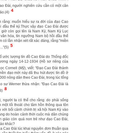
Cao Đài, người nghiên cứu cần có một căn
4
iáo.(4)
n rằng: muốn hiểu sự ra đời của đạo Cao
ồi đầu thế kỷ.Thực vậy đạo Cao Đài được
y giờ còn gọi tên là Nam Kỳ, Nam Kỳ Lục
ng văn hóa, tín ngưỡng Nam bộ hồi đầu thế
 có lần nhận xét rất xác đáng, rằng:"miền
5
..."(5)
ố ước lượng tín đồ Cao Đài do Thống đốc
ương ngày 14-12-1934 (Hồ sơ riêng của
c Cornell (Mỹ), viết: "Đạo Cao Đài thành
 nền đạo mới này đã thu hút được tín đồ ở
000 nông dân theo Cao Đài, trong lúc tổng
iáo sư Werner thừa nhận: "Đạo Cao Đài là
8
(8)
 người ta có thể cho rằng: do phải sống
 một lối thoát cho tâm hồn thông qua tôn
 với bối cảnh chính trị xã hội Nam Kỳ vào
 rằng do hoàn cảnh thời cuộc mà dân chúng
 tôn giáo còn quá non trẻ như đạo Cao Đài,
giáo khác?
của Cao Đài lúc khai nguyên đơn thuần qua