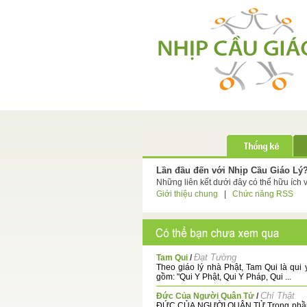
Lần đầu đến với Nhịp Cầu Giáo Lý
Những liên kết dưới đây có thể hữu ích 
Giới thiệu chung
|
Chức năng RSS
Đạt Tường
Tam Qui
/
Theo giáo lý nhà Phật, Tam Qui là qui
gồm: "Qui Y Phật, Qui Y Pháp, Qui ...
Chí Thật
Đức Của Người Quân Tử
/
ĐỨC CỦA NGƯỜI QUÂN TỬ Trong phần 