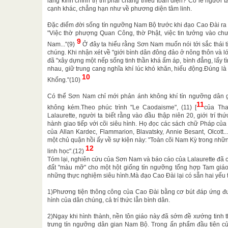
lăng kính chính trị thì phải chăng thiếu toàn diện? Có lẽ người 
cạnh khác, chẳng hạn như về phương diện tâm linh.
Đặc điểm đời sống tín ngưỡng Nam Bộ trước khi đạo Cao Đài ra
"Việc thờ phượng Quan Công, thờ Phật, việc tin tưởng vào chư
9
Nam..."(9)
Ở đây ta hiểu rằng Sơn Nam muốn nói tới sắc thái 
chúng. Khi nhận xét về "giới bình dân đông đảo ở nông thôn và l
đã "xây dựng một nếp sống tinh thần khá ấm áp, bình đẳng, lấy t
nhau, giữ trung cang nghĩa khí lúc khó khăn, hiếu động.Đúng là 
10
Khổng."(10)
Có thể Sơn Nam chỉ mới phản ánh không khí tín ngưỡng dân gia
11
không kém.Theo phúc trình "Le Caodaisme", (11) [
của Tha
Lalaurette, người ta biết rằng vào đầu thập niên 20, giới trí th
hành giao tiếp với cõi siêu hình. Họ đọc các sách chữ Pháp của
của Allan Kardec, Flammarion, Blavatsky, Annie Besant, Olcott..
một chủ quận hồi ấy về sự kiện này: "Toàn cõi Nam Kỳ trong nhữ
12
linh học".(12)
Tóm lại, nghiên cứu của Sơn Nam và báo cáo của Lalaurette đã 
đất "màu mỡ" cho một hột giống tín ngưỡng tổng hợp Tam giáo
những thực nghiệm siêu hình.Mà đạo Cao Đài lại có sẵn hai yếu t
1)Phương tiện thông công của Cao Đài bằng cơ bút đáp ứng đư
hình của dân chúng, cả trí thức lẫn bình dân.
2)Ngay khi hình thành, nền tôn giáo này đã sớm đề xướng tinh 
trưng tín ngưỡng dân gian Nam Bộ. Trong ấn phẩm đầu tiên 