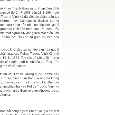
n diễn đàn khoa học quốc tế
 bộ Phan Thanh Giản sang Pháp điều đình
 Nam bộ (từ 14-7-1863 đến 18-3-1864) với
us Trương Vĩnh Ký đã viết tác phẩm đầu tay
Khơme hay Campuchia (Notice sur le
odje) đăng trên nội san của Hội Địa lý
éographie) xuất bản năm 1863 ở Paris. Đây
n của một người VN đăng trên một diễn đàn
ác phẩm mở đầu cho sự giao lưu văn hóa
là bước khởi đầu sự nghiệp văn hóa ngoài
c phẩm này của Pétrus Trương Vĩnh Ký, một
 10, 11-1863. Tuy còn trẻ (26 tuổi) nhưng
ần lớn các ngôn ngữ chính của Á Đông. Tác
ng mẹ đẻ của mình".
i thiệu đầu tiên về vương quốc Khơme hay
xứ này; điều quan trọng là ông đã thông
ác, nhờ vậy các nhà khoa học trên thế giới
mpuchia như vậy, Pétrus Trương Vĩnh Ký
hà truyền giáo Bouilleveaux (thường được
h Angkor.
 nổi tiếng người Pháp (tác giả bài viết