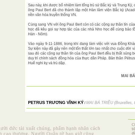
Sau này, khi được bổ nhiệm làm tổng trú sứ Bắc kỳ và Trung Kỳ, c
ông Paul Bert đã cho thành lập một Hàn lâm viện Bắc kỳ (Acad
nền văn hóa truyền thống VN.
Cùng sang VN với ông Paul Bert còn có các cộng sự thân tín củ
học đã kêu gọi sự hợp tác của các nhà Nho học để cùng bảo tồ
Hán - Nôm).
Vào ngày 9-11-1886, trong khi đang làm việc với vua Đồng Khánh
Sự kiện này đã gây nên một tổn thất lớn lao nhất cho cuộc đời v
sau đó các cộng sự thân tín của ông Paul Bert đều bị thất sủng
duy trì chính sách đồng hóa của thực dân Pháp. Bản thân Pétrus
Huế nghi kỵ và trù dập.
MAI BÁ
PETRUS TRƯƠNG VĨNH KÝ
MAI BÁ TRIỀU (Bruxelles, 
/
C
gười đức tài xuất chúng, phẩm hạnh nhân cách
t
nh cao thượng. Người Quân tử bao giờ cũng
đ