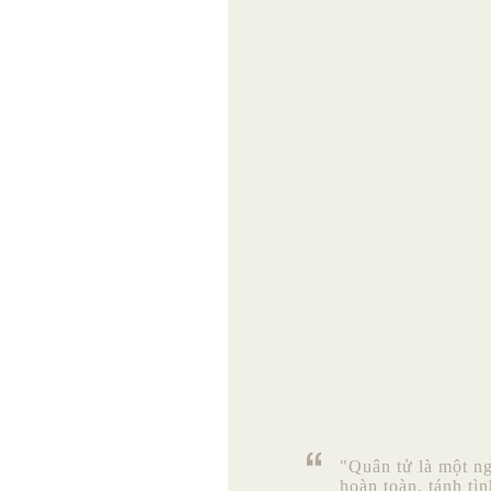
"Quân tử là một n
hoàn toàn, tánh tì