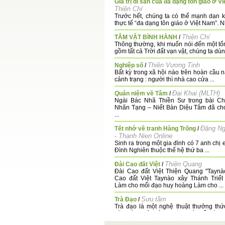
Giá trị di sản của đa dạng tôn giáo ở V
Thiện Chí
Trước hết, chúng ta có thể mạnh dạn 
thực tế “đa dạng tôn giáo ở Việt Nam”. N
Thiện Chí
TÂM VẬT BÌNH HÀNH
/
Thông thường, khi muốn nói đến một tổ
gồm tất cả Trời đất vạn vật, chúng ta dùng
Thiên Vương Tinh
Nghiệp số
/
Bất kỳ trong xã hội nào trên hoàn cầu n
cảnh trạng : người thì nhà cao cửa ...
Đại Khai (MLTH)
Quán niệm về Tâm
/
Ngài Bác Nhã Thiền Sư trong bài C
Nhãn Tạng – Niết Bàn Diệu Tâm đã ch
...
Đặng Ng
Tết nhớ về tranh Hàng Trống
/
- Thanh Nien Online
Sinh ra trong một gia đình có 7 anh chị
Đình Nghiên thuộc thế hệ thứ ba ...
Thiện Quang
Đài Cao đất Việt
/
Đài Cao đất Việt Thiện Quang "Taynà
Cao đất Việt Taynào xây Thánh Triế
Làm cho mối đạo huy hoàng Làm cho ...
Sưu tầm
Trà Đạo
/
Trà đạo là một nghệ thuật thưởng thức
văn hóa Nhật Bản, được phát triển từ k
...