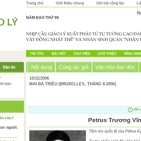
Trang chủ
Giới thiệu chung
Gửi bài cộng tác
Li
Tì
NĂM ĐẠO THỨ 99
TIN TỨC
BÀI VIẾT
THƯ VIỆN
GIỚI THIỆU
HÌNH ẢNH
Nội dung
Cùng tác giả
Văn hóa đạo đức
?
10/11/2006
với bạn.
MAI BÁ TRIỀU (BRUXELLES, THÁNG 8-2006)
Bài v
hân văn
/
Petrus Trương Vĩ
on người;
Tầm vóc quốc tế của Pétrus K