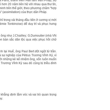
à Paris, thành viên Hàn lâm viện Pháp, bộ
 hơn 20 năm liên hệ với nhau qua thư tín,
minh trên thế giới, theo phương châm "hợp
a" (assimilation) của thực dân Pháp.
hỉ trong vài tháng đầu tiên ở cương vị mới
émie Tonkinoise) để duy trì và phục hưng
a ông như J.Chailley; G.Dumoutier (nhà VN
n bản sắc dân tộc qua việc phục hồi chữ
 tại Huế, ông Paul Bert đột ngột từ trần.
à sự nghiệp của Pétrus Trương Vĩnh Ký, vì
 bởi những kẻ kế nhiệm ông, vốn luôn muốn
 Trương Vĩnh Ký sau đó cũng bị triều đình
 khẳng định tầm vóc và vai trò quan trọng
y.