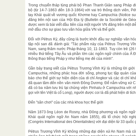
Trong chuyến tháp tùng phái bộ Phan Thanh Giản sang Pháp đi
bộ (từ 14-7-1863 đến 18-3-1864) với vai trò thông dịch viên, P
tay Khái quát về vương quốc Khơme hay Campuchia (Notice s
đăng trên nội san của Hội Địa lý (Bulletin de la Société de G
được xem là bài viết đầu tiên của một người VN đăng trên một di
mở đầu cho sự giao lưu văn hóa giữa VN và thế giới.
Đối với Pétrus Ký, đây cũng là bước khởi đầu sự nghiệp văn hó
tập nội san đã đánh giá: "Tác phẩm này của Pétrus Trương Vĩn
Nam, sang thăm nước Pháp tháng 10, 11-1863. Tuy còn trẻ (26 tuổ
nhiều thứ tiếng Tây Âu và phần lớn các ngôn ngữ chính của Á 
thông thạo tiếng Pháp y như tiếng mẹ đẻ của mình".
Gần bảy trang viết của Pétrus Trương Vĩnh Ký là những lời giớ
Campuchia, những phác họa đời sống, phong tục tập quán của 
báo cho thế giới sự hiện diện của di chỉ Angkor và các di chỉ kh
đã quan tâm đến nền văn minh Đông Dương. Để nắm vững xứ Ca
đã có ba năm lưu trú tại chủng viện Pinhalu ở Campuchia với n
gọi với tên Việt là cố Long), người được coi là đã phát hiện di tíc
Đến "sân chơi" của các nhà khoa học thế giới
Năm 1873 ông Léon de Rosny, nhà Đông phương và ngôn ngữ học
Khái quát ngôn ngữ An Nam năm 1855), đã tổ chức hội ngh
(Congrès International des Orientalistes) với đại diện từ 33 quốc 
Pétrus Trương Vĩnh Ký không những đại diện xứ An Nam mà còn 