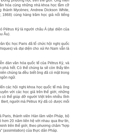
 Đông phương học trên thế giới. Ông hiện
g văn hóa cùng những nhà khoa học tầm cỡ
ng thành Mycènes; Andrew Dickson White,
, 1868) cùng hàng trăm học giả nổi tiếng
có Pétrus Ký là người châu Á (đại diện của
âu Âu).
Dân tộc học Paris đã tổ chức hội nghị quốc
phiques) và đại diện cho xứ An Nam vẫn là
iễn đàn văn hóa quốc tế của Pétrus Ký, và
phá hết. Có thể chúng ta sẽ còn thấy tên
iên chúng ta đều biết ông đã có mặt trong
 ngôn ngữ.
ến các hội nghị khoa học quốc tế mà ông
uyên với các học giả trên thế giới, những
ó thể giúp đỡ người Việt trên nhiều lĩnh
aul Bert, người mà Pétrus Ký đã có được mối
à Paris, thành viên Hàn lâm viện Pháp, bộ
 hơn 20 năm liên hệ với nhau qua thư tín,
minh trên thế giới, theo phương châm "hợp
a" (assimilation) của thực dân Pháp.