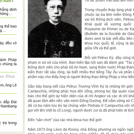
Từ tác phẩm Việt đầu tiên trê
iệt Nam
/
khẳng định
Trong chuyến tháp tùng phái
hững ...
chuộc lại ba tỉnh miền Đông
vai trò thông dịch viên, Pétr
Khái quát về vương quốc 
ng thể bao
Royaume de Khmer ou de Kamb
 ...
(Bulletin de la Société de G
được xem là bài viết đầu tiê
ày, đều có
khoa học quốc tế, cũng là t
giữa VN và thế giới.
Đối với Pétrus Ký, đây cũng 
hánh Pháp
phạm vi xứ sở của mình. Ban biên tập nội san đã đánh giá: "Tá
o chúng ta
thông dịch viên cho phái bộ An Nam, sang thăm nước Pháp tháng
kiến thức rất sâu rộng, lại biết nhiều thứ tiếng Tây Âu và ph
ọc Khoa
phẩm này cho thấy ông là người thông thạo tiếng Pháp y như tiế
 em, ông Lê
Gần bảy trang viết của Pétrus Trương Vĩnh Ký là những lời giớ
Campuchia, những phác họa đời sống, phong tục tập quán của 
báo cho thế giới sự hiện diện của di chỉ Angkor và các di chỉ kh
đã quan tâm đến nền văn minh Đông Dương. Để nắm vững xứ Ca
o đắp Đài
đã có ba năm lưu trú tại chủng viện Pinhalu ở Campuchia với n
t Nambang
gọi với tên Việt là cố Long), người được coi là đã phát hiện di tíc
Đến "sân chơi" của các nhà khoa học thế giới
 trà trong
hoảng cuối
Năm 1873 ông Léon de Rosny, nhà Đông phương và ngôn ngữ học