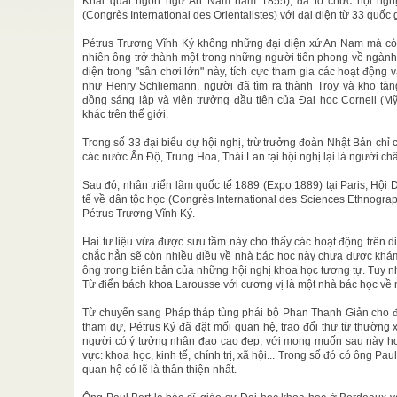
Khái quát ngôn ngữ An Nam năm 1855), đã tổ chức hội ngh
(Congrès International des Orientalistes) với đại diện từ 33 quốc 
Đạt
/
Ơn Trên sử
Pétrus Trương Vĩnh Ký không những đại diện xứ An Nam mà còn 
nhiên ông trở thành một trong những người tiên phong về ngành
diện trong "sân chơi lớn" này, tích cực tham gia các hoạt độn
như Henry Schliemann, người đã tìm ra thành Troy và kho tà
ng, có đặc
đồng sáng lập và viện trưởng đầu tiên của Đại học Cornell (Mỹ
khác trên thế giới.
t Tường
Trong số 33 đại biểu dự hội nghị, trừ trưởng đoàn Nhật Bản chỉ 
ịch sử độc
các nước Ấn Độ, Trung Hoa, Thái Lan tại hội nghị lại là người ch
Sau đó, nhân triển lãm quốc tế 1889 (Expo 1889) tại Paris, Hội 
Thiện
/
tế về dân tộc học (Congrès International des Sciences Ethnogra
Pétrus Trương Vĩnh Ký.
 1. Định
...
Hai tư liệu vừa được sưu tầm này cho thấy các hoạt động trên d
chắc hẳn sẽ còn nhiều điều về nhà bác học này chưa được khám 
ông trong biên bản của những hội nghị khoa học tương tự. Tuy nh
Từ điển bách khoa Larousse với cương vị là một nhà bác học về
Từ chuyến sang Pháp tháp tùng phái bộ Phan Thanh Giản cho đ
tham dự, Pétrus Ký đã đặt mối quan hệ, trao đổi thư từ thường x
người có ý tưởng nhân đạo cao đẹp, với mong muốn sau này họ c
vực: khoa học, kinh tế, chính trị, xã hội... Trong số đó có ông P
quan hệ có lẽ là thân thiện nhất.