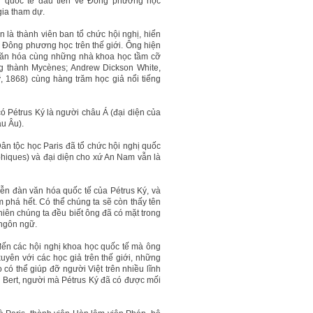
ị quốc tế đầu tiên về Đông phương học
gia tham dự.
là thành viên ban tổ chức hội nghị, hiển
 Đông phương học trên thế giới. Ông hiện
g văn hóa cùng những nhà khoa học tầm cỡ
ng thành Mycènes; Andrew Dickson White,
, 1868) cùng hàng trăm học giả nổi tiếng
có Pétrus Ký là người châu Á (đại diện của
âu Âu).
Dân tộc học Paris đã tổ chức hội nghị quốc
phiques) và đại diện cho xứ An Nam vẫn là
iễn đàn văn hóa quốc tế của Pétrus Ký, và
phá hết. Có thể chúng ta sẽ còn thấy tên
iên chúng ta đều biết ông đã có mặt trong
 ngôn ngữ.
ến các hội nghị khoa học quốc tế mà ông
uyên với các học giả trên thế giới, những
ó thể giúp đỡ người Việt trên nhiều lĩnh
aul Bert, người mà Pétrus Ký đã có được mối