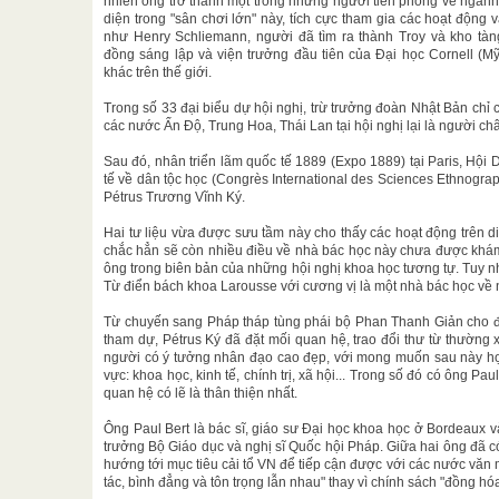
nhiên ông trở thành một trong những người tiên phong về ngành
diện trong "sân chơi lớn" này, tích cực tham gia các hoạt độn
như Henry Schliemann, người đã tìm ra thành Troy và kho tà
đồng sáng lập và viện trưởng đầu tiên của Đại học Cornell (Mỹ
khác trên thế giới.
Trong số 33 đại biểu dự hội nghị, trừ trưởng đoàn Nhật Bản chỉ 
các nước Ấn Độ, Trung Hoa, Thái Lan tại hội nghị lại là người ch
Sau đó, nhân triển lãm quốc tế 1889 (Expo 1889) tại Paris, Hội 
tế về dân tộc học (Congrès International des Sciences Ethnogra
Pétrus Trương Vĩnh Ký.
Hai tư liệu vừa được sưu tầm này cho thấy các hoạt động trên d
chắc hẳn sẽ còn nhiều điều về nhà bác học này chưa được khám 
ông trong biên bản của những hội nghị khoa học tương tự. Tuy nh
Từ điển bách khoa Larousse với cương vị là một nhà bác học về
Từ chuyến sang Pháp tháp tùng phái bộ Phan Thanh Giản cho đ
tham dự, Pétrus Ký đã đặt mối quan hệ, trao đổi thư từ thường x
người có ý tưởng nhân đạo cao đẹp, với mong muốn sau này họ c
vực: khoa học, kinh tế, chính trị, xã hội... Trong số đó có ông P
quan hệ có lẽ là thân thiện nhất.
Ông Paul Bert là bác sĩ, giáo sư Đại học khoa học ở Bordeaux v
trưởng Bộ Giáo dục và nghị sĩ Quốc hội Pháp. Giữa hai ông đã có
hướng tới mục tiêu cải tổ VN để tiếp cận được với các nước văn 
tác, bình đẳng và tôn trọng lẫn nhau" thay vì chính sách "đồng hó