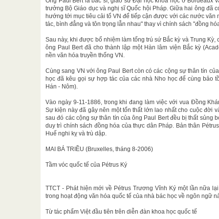
Ông Paul Bert là bác sĩ, giáo sư Đại học khoa học ở Bordeaux v
trưởng Bộ Giáo dục và nghị sĩ Quốc hội Pháp. Giữa hai ông đã có
hướng tới mục tiêu cải tổ VN để tiếp cận được với các nước văn 
tác, bình đẳng và tôn trọng lẫn nhau" thay vì chính sách "đồng hó
Sau này, khi được bổ nhiệm làm tổng trú sứ Bắc kỳ và Trung Kỳ, c
ông Paul Bert đã cho thành lập một Hàn lâm viện Bắc kỳ (Acad
nền văn hóa truyền thống VN.
Cùng sang VN với ông Paul Bert còn có các cộng sự thân tín củ
học đã kêu gọi sự hợp tác của các nhà Nho học để cùng bảo tồ
Hán - Nôm).
Vào ngày 9-11-1886, trong khi đang làm việc với vua Đồng Khánh
Sự kiện này đã gây nên một tổn thất lớn lao nhất cho cuộc đời v
sau đó các cộng sự thân tín của ông Paul Bert đều bị thất sủng
duy trì chính sách đồng hóa của thực dân Pháp. Bản thân Pétrus
Huế nghi kỵ và trù dập.
MAI BÁ TRIỀU (Bruxelles, tháng 8-2006)
Tầm vóc quốc tế của Pétrus Ký
TTCT - Phát hiện mới về Pétrus Trương Vĩnh Ký một lần nữa lại
trong hoạt động văn hóa quốc tế của nhà bác học về ngôn ngữ nà
Từ tác phẩm Việt đầu tiên trên diễn đàn khoa học quốc tế