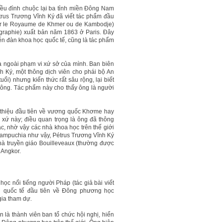
ều đình chuộc lại ba tỉnh miền Đông Nam
étrus Trương Vĩnh Ký đã viết tác phẩm đầu
ur le Royaume de Khmer ou de Kambodje)
éographie) xuất bản năm 1863 ở Paris. Đây
ễn đàn khoa học quốc tế, cũng là tác phẩm
a ngoài phạm vi xứ sở của mình. Ban biên
h Ký, một thông dịch viên cho phái bộ An
i) nhưng kiến thức rất sâu rộng, lại biết
Đông. Tác phẩm này cho thấy ông là người
i thiệu đầu tiên về vương quốc Khơme hay
xứ này; điều quan trọng là ông đã thông
ác, nhờ vậy các nhà khoa học trên thế giới
mpuchia như vậy, Pétrus Trương Vĩnh Ký
hà truyền giáo Bouilleveaux (thường được
h Angkor.
 nổi tiếng người Pháp (tác giả bài viết
ị quốc tế đầu tiên về Đông phương học
gia tham dự.
là thành viên ban tổ chức hội nghị, hiển