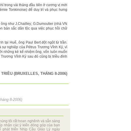
hỉ trong vài tháng đầu tiên ở cương vị mới
émie Tonkinoise) để duy trì và phục hưng
a ông như J.Chailley; G.Dumoutier (nhà VN
n bản sắc dân tộc qua việc phục hồi chữ
 tại Huế, ông Paul Bert đột ngột từ trần.
à sự nghiệp của Pétrus Trương Vĩnh Ký, vì
 bởi những kẻ kế nhiệm ông, vốn luôn muốn
 Trương Vĩnh Ký sau đó cũng bị triều đình
 TRIỀU (BRUXELLES, THÁNG 8-2006)
tháng 8-2006)
húng tôi rất hoan nghênh và sẵn sàng
iếp nhận các ý kiến đóng góp của bạn
ể phát triển Nhịp Cầu Giáo Lý ngày