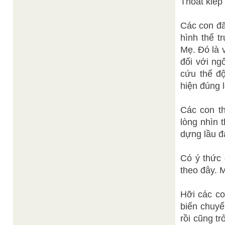
Thoát kiếp
Các con đã
hình thể t
Mẹ. Đó là 
đối với ng
cứu thế đ
hiện đúng 
Các con th
lòng nhìn t
dựng lầu đ
Có ý thức 
theo đây. 
Hỡi các co
biến chuyể
rồi cũng tr