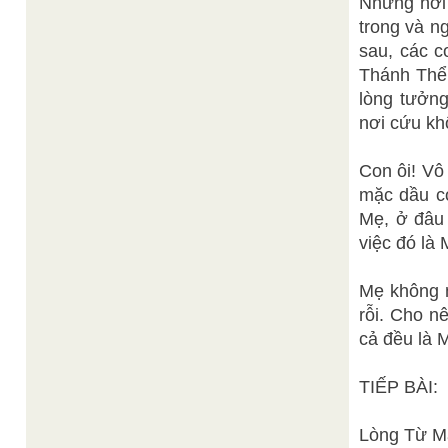
Nhưng hỡi
trong và n
sau, các c
Thánh Thể 
lòng tưởn
nơi cứu kh
Con ôi! Vô
mặc dầu có
Mẹ, ở đâu 
việc đó là
Mẹ không 
rỗi. Cho n
cả đều là 
TIẾP BÀI:
Lòng Từ Mẫ