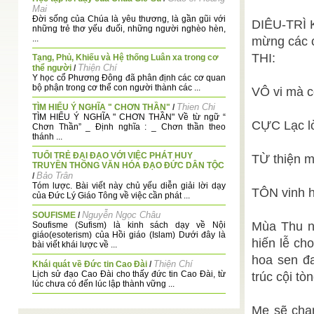
Mai
Đời sống của Chúa là yêu thương, là gần gũi với
DIÊU-TRÌ 
những trẻ thơ yếu đuối, những người nghèo hèn,
...
mừng các c
THI:
Tạng, Phủ, Khiếu và Hệ thống Luân xa trong cơ
Thiện Chí
thể người
/
Y học cổ Phương Đông đã phân định các cơ quan
bộ phận trong cơ thể con người thành các ...
VÔ vi mà c
Thien Chi
TÌM HIỂU Ý NGHĨA " CHƠN THẦN"
/
TÌM HIỂU Ý NGHĨA " CHƠN THẦN" Về từ ngữ “
CỰC Lạc l
Chơn Thần” _ Định nghĩa : _ Chơn thần theo
thánh ...
TUỔI TRẺ ĐẠI ĐẠO VỚI VIỆC PHÁT HUY
TỪ thiện m
TRUYỀN THỐNG VĂN HÓA ĐẠO ĐỨC DÂN TỘC
Bảo Trân
/
Tóm lược. Bài viết này chủ yếu diễn giải lời dạy
TÔN vinh h
của Đức Lý Giáo Tông về việc cần phát ...
Nguyễn Ngọc Châu
SOUFISME
/
Mùa Thu nà
Soufisme (Sufism) là kinh sách dạy về Nội
giáo(esoterism) của Hồi giáo (Islam) Dưới đây là
hiến lễ ch
bài viết khái lược về ...
hoa sen đ
Thiện Chí
Khái quát về Đức tin Cao Đài
/
Lịch sử đạo Cao Đài cho thấy đức tin Cao Đài, từ
trúc cội tò
lúc chưa có đến lúc lập thành vững ...
SỐNG ĐỜI BÌNH DỊ-SỐNG ĐẠO TỰ NHIÊN
/
Mẹ sẽ cha
Thiện Chí