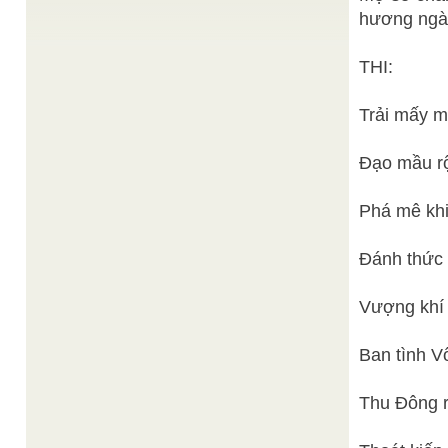
Học Lão Tử Đạo Đức Kinh, ngoài giáo thuyết vô vi,
hương ngào
chúng ta vẫn tìm thấy những bài học rất ...
GIẢI NGHĨA KINH THAM THIỀN VÀ KỆ HỒI
THI:
HUỆ CHƠN
HƯỚNG
/
Câu 6 : Hầu khi xuất vía, non bồng lần lên. Câu 7 :
Tìm ra lý chánh, luật thiên . Câu ...
Trải mấy m
Questions et Réponses sur le CAODAÏSME
/
Organisme de Diffusion du Dai Dao
Troisième Ere Universelle du Salut Divin de Dai
Đạo mầu r
Dao Organisme de Diffusion du Dai Dao
Questions et Réponses sur le CAODAÏSME Traduit
du vietnamien par L’église Cao ...
Phá mê khi
Cảm ứng trong Tam giáo và phương tu phản bổn
Đại Mạng
huờn nguyên.
/
Hôm nay, tôi xin được phép dùng nội dung “Cảm
Đánh thức 
ứng luận” để trình bày phần nói về cái nghĩa ...
Đạt Tường
Tam Qui
/
Vượng khí 
Theo giáo lý nhà Phật, Tam Qui là qui y Tam Bảo
gồm: "Qui Y Phật, Qui Y Pháp, Qui ...
Ban tình V
Thu Đông r