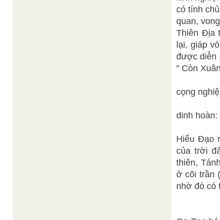
có tính ch
quan, vong
Thiên Địa 
lại, giáp v
được diễn 
" Còn Xuân
cọng nghiệ
dinh hoàn: 
Hiểu Đạo r
của trời đ
thiên, Tán
ở cõi trần 
nhờ đó có t