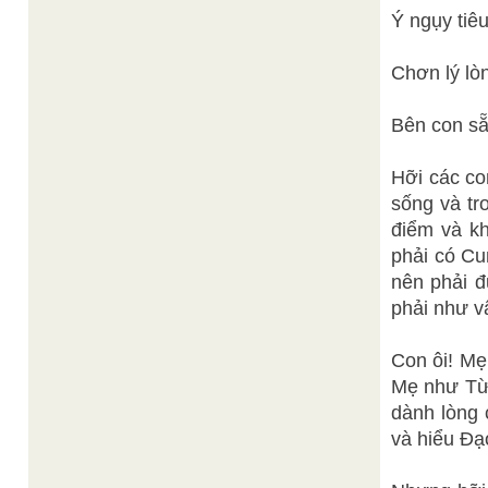
Ý ngụy tiêu
Chơn lý lò
Bên con sẵ
Hỡi các co
sống và tr
điểm và k
phải có Cu
nên phải đ
phải như v
Con ôi! Mẹ
Mẹ như Từ 
dành lòng 
và hiểu Đạ