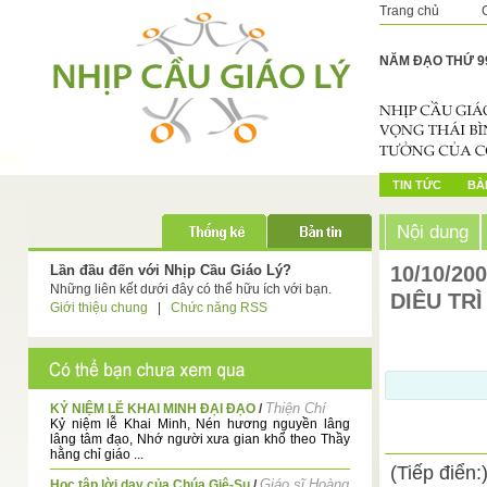
Trang chủ
NĂM ĐẠO THỨ 9
TIN TỨC
BÀI
Nội dung
Lần đầu đến với Nhịp Cầu Giáo Lý?
10/10/20
Những liên kết dưới đây có thể hữu ích với bạn.
DIÊU TR
Giới thiệu chung
|
Chức năng RSS
Thiện Chí
KỶ NIỆM LỄ KHAI MINH ĐẠI ĐẠO
/
Kỷ niệm lễ Khai Minh, Nén hương nguyền lâng
lâng tâm đạo, Nhớ người xưa gian khổ theo Thầy
hằng chỉ giáo ...
(Tiếp điển:
Giáo sĩ Hoàng
Học tập lời dạy của Chúa Giê-Su
/