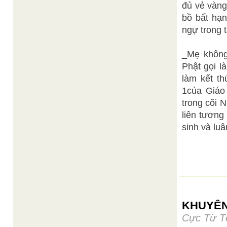
đủ vẻ vàng
bồ bất hạ
ngự trong 
_Mẹ không
Phật gọi l
làm kết 
1của Giáo
trong cõi 
liên tương
sinh và luâ
KHUYÊN
Cực Từ T