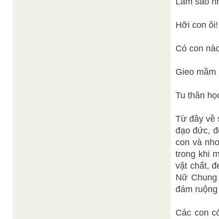
Làm sao nh
Hỡi con ôi
Có con nào
Gieo mầm b
Tu thân họ
Từ đây về 
đạo đức, đ
con và nh
trong khi 
vật chất, 
Nữ Chung 
đám ruộng 
Các con có