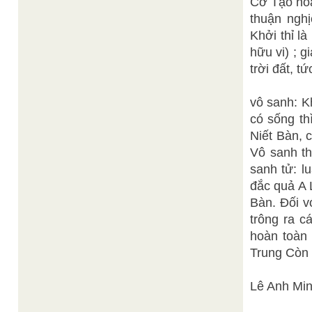
Cơ Tạo hóa 
thuận nghị
Khởi thỉ là
hữu vi) ; g
trời đất, tứ
vô sanh: K
có sống th
Niết Bàn, 
Vô sanh th
sanh tử: l
đắc quả A 
Bàn. Đối v
trông ra c
hoàn toàn
Trung Còn 
Lê Anh Minh