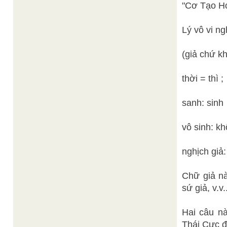
"Cơ Tạo Hó
Lý vô vi ng
(giả chứ kh
thời = thì ;
sanh: sinh
vô sinh: kh
nghịch giả
Chữ giả nà
sứ giả, v.v
Hai câu n
Thái Cực đ