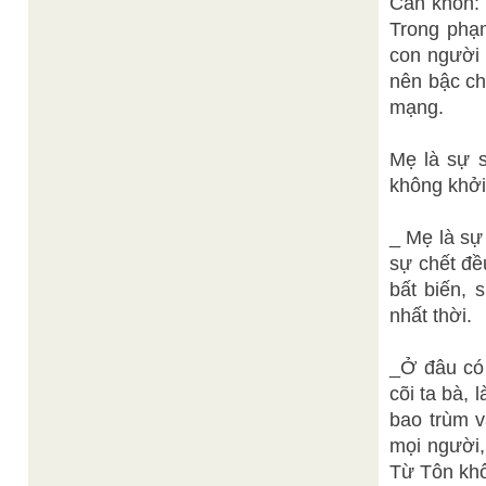
Càn khôn: t
Trong phạm
con người 
nên bậc ch
mạng.
Mẹ là sự s
không khởi
_ Mẹ là sự
sự chết đề
bất biến, 
nhất thời.
_Ở đâu có 
cõi ta bà, 
bao trùm v
mọi người,
Từ Tôn khô