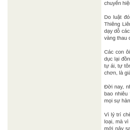
chuyển hiện
Do luật đ
Thiêng Li
dạy dỗ các
vàng thau c
Các con ôi
dục lại đồ
tự ái, tự t
chơn, là gi
Đời nay, n
bao nhiêu
mọi sự hàn
Vì lý trí c
loại, mà v
mới nảy sa