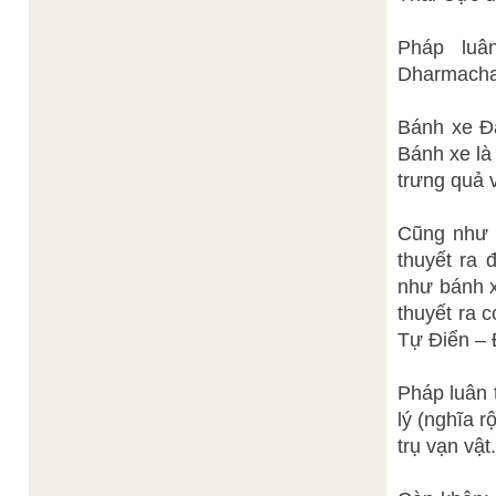
Pháp luâ
Dharmacha
Bánh xe Đạ
Bánh xe là
trưng quả v
Cũng như b
thuyết ra 
như bánh x
thuyết ra c
Tự Điển – 
Pháp luân 
lý (nghĩa 
trụ vạn vật.