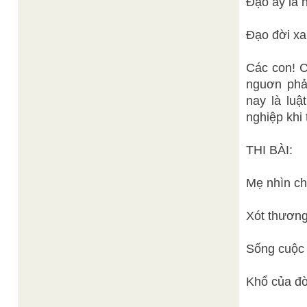
Đạo ấy là h
Đạo đời xa
Các con! C
nguơn phả
nay là lu
nghiệp khi 
THI BÀI:
Mẹ nhìn chi
Xót thương
Sống cuộc 
Khổ của đờ