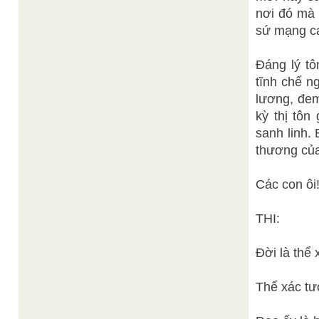
nơi đó mà 
sứ mạng ca
Đáng lý tô
tĩnh chế n
lương, đem
kỳ thị tôn
sanh linh.
thương của
Các con ôi
THI:
Đời là thể 
Thể xác tư