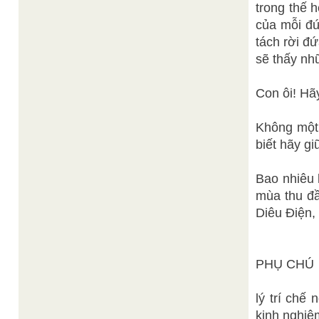
trong thế
của mỗi đứ
tách rời đ
sẽ thấy nh
Con ôi! Hã
Không một 
biết hãy g
Bao nhiêu 
mùa thu đầ
Diêu Điện, 
PHỤ CHÚ
lý trí chế
kinh nghiệm