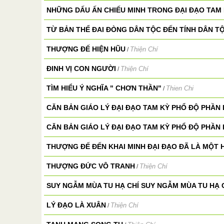
NHỮNG DẤU ẤN CHIẾU MINH TRONG ĐẠI ĐẠO TAM
TỪ BẢN THỂ ĐAI ĐÒNG DÂN TỘC ĐẾN TÍNH DÂN T
THƯỢNG ĐẾ HIỆN HŨU
Thiện Chí
/
ĐINH VỊ CON NGƯỜI
Thiện Chí
/
TÌM HIỂU Ý NGHĨA " CHƠN THẦN"
Thien Chi
/
CĂN BẢN GIÁO LÝ ĐẠI ĐẠO TAM KỲ PHỔ ĐỘ PHẦN I
CĂN BẢN GIÁO LÝ ĐẠI ĐẠO TAM KỲ PHỔ ĐỘ PHẦN I
THƯỢNG ĐẾ ĐẾN KHAI MINH ĐẠI ĐẠO ĐÃ LÀ MỘT 
THƯỢNG ĐỨC VÔ TRANH
Thiện Chí
/
SUY NGẪM MÙA TU HẠ CHÍ SUY NGẪM MÙA TU HẠ 
LÝ ĐẠO LÀ XUÂN
Thiện Chí
/