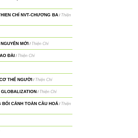
THIEN CHÍ NVT-CHƯƠNG BA
Thiện
/
 NGUYÊN MỚI
Thiện Chí
/
AO ĐÀI
Thiện Chí
/
 CƠ THỂ NGƯỜI
Thiện Chí
/
F GLOBALIZATION
Thiện Chí
/
 BỐI CẢNH TOÀN CẦU HOÁ
Thiện
/