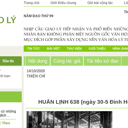
Trang chủ
Giới thiệu chung
Gửi bài cộng tác
Li
Tì
NĂM ĐẠO THỨ 99
TIN TỨC
BÀI VIẾT
THƯ VIỆN
GIỚI THIỆU
HÌNH ẢNH
Nội dung
Cùng tác giả
Tài liệu sử đạo
?
14/10/2020
với bạn.
THIỆN CHÍ
HUẤN LỊNH 638 (ngày 30-5 Đinh H
n có những
ích ...
C Theo