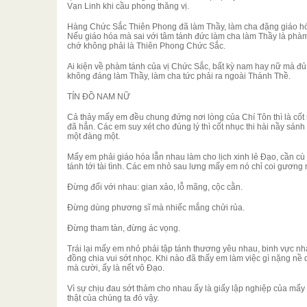
Vạn Linh khi cầu phong thăng vị.
Hàng Chức Sắc Thiên Phong đã làm Thầy, làm cha đặng giáo hóa
Nếu giáo hóa mà sai với tâm tánh đức làm cha làm Thầy là phà
chớ không phải là Thiên Phong Chức Sắc.
Ai kiện về phàm tánh của vị Chức Sắc, bất kỳ nam hay nữ mà đủ 
không đáng làm Thầy, làm cha tức phải ra ngoài Thánh Thề.
TÍN ĐỒ NAM NỮ
Cả thảy mấy em đều chung đứng nơi lòng của Chí Tôn thì là cố
đã hẳn. Các em suy xét cho đúng lý thì cốt nhục thi hài nầy sán
một đàng một.
Mấy em phải giáo hóa lẫn nhau làm cho lịch xinh lẻ Đạo, cần cù
tánh tới tài tình. Các em nhỏ sau lưng mấy em nó chỉ coi gươn
Đừng đối với nhau: gian xảo, lỗ mãng, cộc cằn.
Đừng dùng phương sĩ mà nhiếc mắng chửi rủa.
Đừng tham tàn, đừng ác vọng.
Trái lại mấy em nhỏ phải tập tánh thương yêu nhau, binh vực nh
đồng chia vui sớt nhọc. Khi nào đã thấy em làm việc gì nặng nề
mà cười, ấy là nết vô Đạo.
Vì sự chịu đau sớt thảm cho nhau ấy là giấy lập nghiệp của mấ
thật của chúng ta đó vậy.