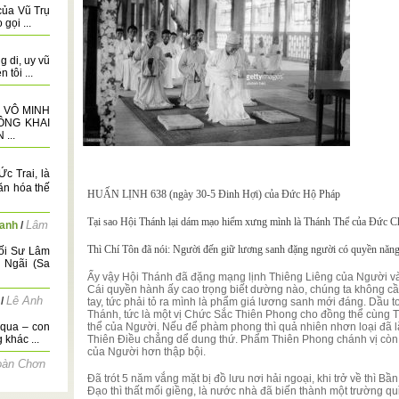
của Vũ Trụ
gọi ...
g di, uy vũ
tôi ...
 VÔ MINH
ÔNG KHAI
...
c Trai, là
ăn hóa thế
HUẤN LỊNH 638 (ngày 30-5 Đinh Hợi) của Đức Hộ Pháp
Tại sao Hội Thánh lại dám mạo hiểm xưng mình là Thánh Thể của Đức Chí
Lâm
hanh
/
Thì Chí Tôn đ
ã nói: Người đến giữ lương sanh đặng người có quyền năng
ối Sư Lâm
 Ngãi (Sa
Ấy vậy Hội Thánh đã đặng mạng lịnh Thiêng Liêng của Người v
Cái quyền hành ấy cao trọng biết dường nào, chúng ta không c
Lê Anh
/
tay, tức phải tỏ ra mình là phẩm giá lương sanh mới đáng. Dầu 
Thánh, tức là một vị Chức Sắc Thiên Phong cho đồng thể cùng T
qua – con
thể của Người. Nếu để phàm phong thì quả nhiên nhơn loại đã l
khác ...
Thiên Điều chẳng dể dung thứ. Phẩm Thiên Phong chánh vị còn g
của Người hơn thập bội.
oàn Chơn
Đã trót 5 năm vắng mặt bị đồ lưu nơi hải ngoại, khi trở về thì Bần 
êm ngày 29
Đạo thì thất mối giềng, là nước nhà đã biến thành một trường qu