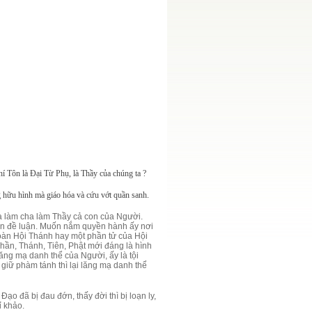
 Tôn là Đại Từ Phụ, là Thầy của chúng ta ?
 hữu hình mà giáo hóa và cứu vớt quần sanh.
à làm cha làm Thầy cả con của Người.
ần đề luận. Muốn nắm quyền hành ấy nơi
toàn Hội Thánh hay một phần tử của Hội
hần, Thánh, Tiên, Phật mới đáng là hình
ăng mạ danh thể của Người, ấy là tội
iữ phàm tánh thì lại lăng mạ danh thể
Đạo đã bị đau đớn, thấy đời thì bị loạn ly,
ỉ khảo.