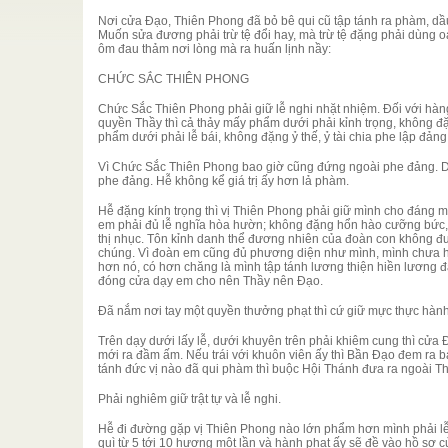
Nơi cửa Đạo, Thiên Phong đã bỏ bê qui cũ tập tánh ra phàm, d
SƯU
)
/
Muốn sửa đương phải trừ tệ đổi hay, mà trừ tệ đặng phải dùng 
ôm đau thảm nơi lòng mà ra huấn lịnh nầy:
 về với đức
CHỨC SẮC THIÊN PHONG
Chức Sắc Thiên Phong phải giữ lễ nghi nhặt nhiệm. Đối với hà
 Bạch, Lão
quyền Thầy thì cả thảy mấy phẩm dưới phải kỉnh trọng, không đ
 phải đồng
phẩm dưới phải lễ bái, không đặng ỷ thế, ỷ tài chia phe lập đảng
Vì Chức Sắc Thiên Phong bao giờ cũng đứng ngoài phe đảng. D
iên Tập
phe đảng. Hễ không kể giá trị ấy hơn lả phàm.
g Giáo Lý,
í Tôn ...
Hễ đặng kính trọng thì vị Thiên Phong phải giữ mình cho đáng m
em phải đủ lễ nghĩa hòa hườn; không đặng hổn hào cưỡng bức, 
 I -
thị nhục. Tôn kỉnh danh thể đương nhiên của đoàn con không đư
chúng. Vì đoàn em cũng đủ phương diện như mình, mình chưa hề
ên đúng là
hơn nó, có hơn chăng là mình tập tánh lương thiện hiền lương đ
đóng cửa dạy em cho nên Thầy nên Đạo.
Đã nắm nơi tay một quyền thưởng phạt thì cứ giữ mực thực hành
Trên dạy dưới lấy lễ, dưới khuyên trên phải khiêm cung thì cửa 
mới ra đầm ấm. Nếu trái với khuôn viên ấy thì Bần Đạo đem ra b
tánh đức vị nào đã qui phàm thì buộc Hội Thánh đưa ra ngoài T
Phải nghiêm giữ trật tự và lễ nghi.
Hễ đi đường gặp vị Thiên Phong nào lớn phẩm hơn mình phải lễ b
quì từ 5 tới 10 hương một lần và hành phạt ấy sẽ đề vào hồ sơ c