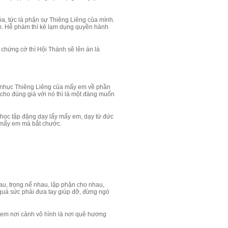
, tức là phận sự Thiêng Liêng của mình.
m. Hễ phàm thì kẻ lạm dụng quyền hành
chứng cớ thì Hội Thánh sẽ lên án là
t nhục Thiêng Liêng của mấy em về phần
h cho đúng giá với nó thì là một đàng muốn
 học tập đặng dạy lấy mấy em, dạy từ đức
g mấy em mà bắt chước.
au, trọng nể nhau, lập phận cho nhau,
 quá sức phải đưa tay giúp đỡ, đừng ngó
y em nơi cảnh vô hình là nơi quê hương