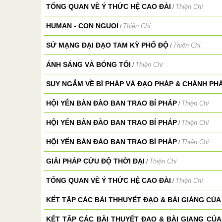
TỔNG QUAN VỀ Ý THỨC HỆ CAO ĐÀI
Thiện Chí
/
HUMAN - CON NGUOI
Thiện Chí
/
SỨ MẠNG ĐẠI ĐẠO TAM KỲ PHỔ ĐỘ
Thiện Chí
/
ÁNH SÁNG VÀ BÓNG TỐI
Thiện Chí
/
SUY NGẪM VỀ BÍ PHÁP VÀ ĐẠO PHÁP & CHÁNH PH
HỘI YẾN BÀN ĐÀO BAN TRAO BÍ PHÁP
Thiện Chí
/
HỘI YẾN BÀN ĐÀO BAN TRAO BÍ PHÁP
Thiện Chí
/
HỘI YẾN BÀN ĐÀO BAN TRAO BÍ PHÁP
Thiện Chí
/
GIẢI PHÁP CỨU ĐỘ THỜI ĐẠI
Thiện Chí
/
TỔNG QUAN VỀ Ý THỨC HỆ CAO ĐÀI
Thiện Chí
/
KẾT TẬP CÁC BÀI THHUYẾT ĐẠO & BÀI GIẢNG CỦA 
KẾT TẬP CÁC BÀI THUYẾT ĐAO & BÀI GIANG CỦA 