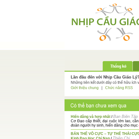
Lần đầu đến với Nhịp Cầu Giáo Lý
Những liên kết dưới đây có thể hữu ích 
Giới thiệu chung
|
Chức năng RSS
Ban Biên Tập
Hiến dâng và hợp nhất
/
Cơ Đạo cấp thiết, đại cuộc lớn lao, cầ
đoàn người hy sinh, hiến dâng cho mục đ
BẢN THỂ VÔ CỰC – TỰ THỂ THÁI CỰ
Thiện Chí
Kinh Đạo Học Chỉ Nan
/