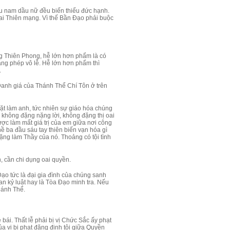
ầu nam dầu nữ đều biến thiểu đức hạnh.
oai Thiên mạng. Vì thế Bần Đạo phải buộc
ng Thiên Phong, hễ lớn hơn phẩm là có
ặng phép vô lễ. Hễ lớn hơn phẩm thì
.
anh giá của Thánh Thể Chí Tôn ở trên
ặt làm anh, tức nhiên sự giáo hóa chúng
không đặng nặng lời, không đặng thị oai
ợc làm mất giá trị của em giữa nơi công
 ba đầu sáu tay thiên biến vạn hóa gì
ặng làm Thầy của nó. Thoảng có tội tình
, cần chi dụng oai quyền.
Đạo tức là đại gia đình của chúng sanh
an kỷ luật hay là Tòa Đạo minh tra. Nếu
hánh Thể.
ái. Thất lễ phải bị vị Chức Sắc ấy phạt
ủa vị bị phạt đặng định tội giữa Quyền