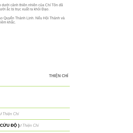
 dưới cảnh thiên nhiên của Chí Tôn đã
ời ắc bị trục xuất ra khỏi Đạo.
ào Quyển Thánh Lịnh. Nếu Hội Thánh và
hiêm khắc.
THIỆN CHÍ
Thiện Chí
/
CỨU ĐỘ )
Thiện Chí
/