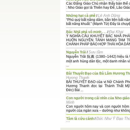
Các Đấng Giáo Chủ nhận thấy bản thể 
: Nho Giáo gọi là Thiên hay Đế, Lão Giáo 
Lê Anh Dũng
Những hạt cà phê
/
“Phú quý bất năng dâm, bần tiện bất năn
bất năng khuất.” (Mạnh Tử) Đây là chuyện 
Đại Khai
Bác Nhã phá vô minh . . .
/
Ý NGHĨA CÂU KHUYẾT BÁC NHÃ PHÁ
HUỜN NGUYÊN TÁNH MẠNG TAM T
CHÁNH PHÁP BẢO HỢP THÁI HÒA DÀN 
Sưu tầm
Nguyễn Trãi
/
Nguyễn Trãi 阮薦 (1380–1442) hiệu là Ứ
một anh hùng dân tộc, một danh nhân v
...
Bài Thuyết Đạo của Bà Lâm Hương T
Hương Thanh
BÀI THUYẾT ĐẠO của vị Nữ Chánh Ph
Hương Thanh đọc tại Thánh Thất Mỹ
Đéc) Bài ...
Con người trong cái nhìn của Nho giáo
Minh
Con người hôm nay và con người hôm 
người của ngàn xưa – dường như không 
Đức Như Ý Đạo Th
Tâm là cứu cánh
/
Nhơn
Cơ Quan Phổ Thông Giáo Lý, 10 giờ đ