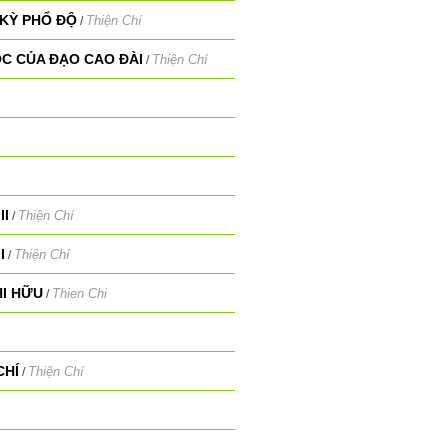
 KỲ PHỔ ĐỘ
Thiện Chí
/
ỘC CỦA ĐẠO CAO ĐÀI
Thiện Chí
/
II
Thiện Chí
/
I
Thiện Chí
/
HI HỮU
Thien Chi
/
CHÍ
Thiện Chí
/