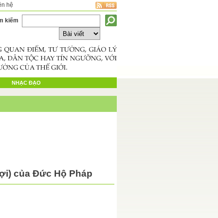
ên hệ
m kiếm
NHẠC ĐẠO
ợi) của Đức Hộ Pháp