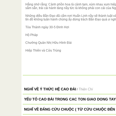
Hằng nhớ rằng: Cảnh phồn hoa là cảnh tạm, xúm nhau xum hiệp
sắm sẵn, trái cái hành tàng nầy tức là không phải con cái của Ngư
Những điều Bần Đạo đã cấm nơi Huấn Lịnh nầy sẽ thành luật v
tín đồ không tuân hành chừng ấy đừng trách Bần Đạo quá ư ng
Tòa Thánh ngày 30-5 Đinh Hợi
Hộ Pháp
Chưởng Quản Nhị Hữu Hình Đài
Hiệp Thiên và Cửu Trùng
NGHĨ VỀ Ý THỨC HỆ CAO ĐÀI
Thiện Chí
/
YẾU TỐ CAO ĐÀI TRONG CAC TON GIAO DONG TAY
NGHĨ VỀ ĐẤNG CỨU CHUỘC ( TỪ CỨU CHUỘC ĐẾN 