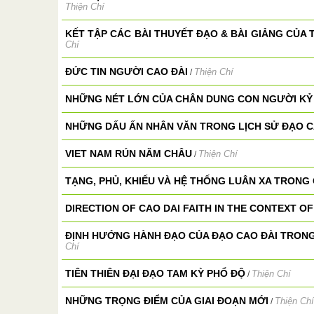
Thiện Chí
KẾT TẬP CÁC BÀI THUYẾT ĐẠO & BÀI GIẢNG CỦA 
Chí
ĐỨC TIN NGƯỜI CAO ĐÀI
Thiện Chí
/
NHỮNG NÉT LỚN CỦA CHÂN DUNG CON NGƯỜI KỶ
NHỮNG DẤU ẤN NHÂN VĂN TRONG LỊCH SỬ ĐẠO C
VIET NAM RÚN NĂM CHÂU
Thiện Chí
/
TẠNG, PHỦ, KHIẾU VÀ HỆ THỐNG LUÂN XA TRONG
DIRECTION OF CAO DAI FAITH IN THE CONTEXT O
ĐỊNH HƯỚNG HÀNH ĐẠO CỦA ĐẠO CAO ĐÀI TRONG
Chí
TIÊN THIÊN ĐẠI ĐẠO TAM KỲ PHỔ ĐỘ
Thiện Chí
/
NHỮNG TRỌNG ĐIỂM CỦA GIAI ĐOẠN MỚI
Thiện Chí
/