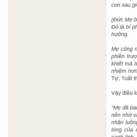
con sau gi
(Đức Mẹ b
Đó là bí 
hưởng.
Mẹ cũng n
phiền trư
khiết mà 
nhiệm hơn,
Tự, Tuất 
Vậy điều k
“Mẹ đã ba
nên nhớ và
nhận luồng
lòng của 