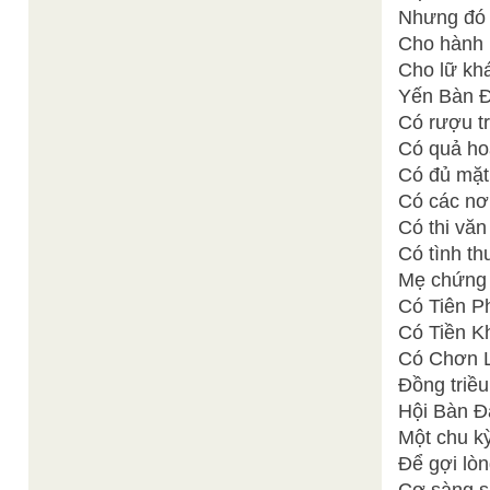
Nhưng đó c
Cho hành 
Cho lữ khá
Yến Bàn Đà
Có rượu t
Có quả ho
Có đủ mặt
Có các nơi
Có thi văn
Có tình t
Mẹ chứng 
Có Tiên Ph
Có Tiền Kh
Có Chơn L
Đồng triều
Hội Bàn Đ
Một chu kỳ
Để gợi lòng