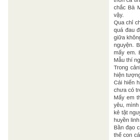
thốn cả ti
chắc Bà M
vậy.
Qua chỉ c
quá đau đ
giữa không
nguyện. B
mấy em. B
Mẫu thí n
Trong cản
hiện tượng
Cái hiển 
chưa có t
Mấy em th
yêu, mình
kẻ tật ng
huyền linh
Bần đạo c
thể con c