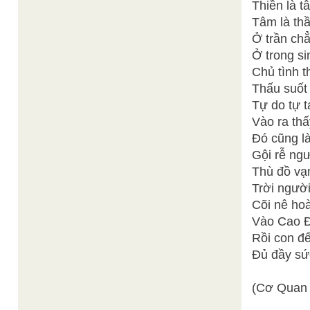
Thiền là t
Tâm là thầ
Ở trần chẳ
Ở trong si
Chủ tình t
Thấu suốt 
Tự do tự t
Vào ra thấ
Đó cũng là
Gội rễ ngư
Thù đồ vạ
Trời người
Cõi nê ho
Vào Cao Đ
Rồi con đế
Đủ đầy sứ
(Cơ Quan 