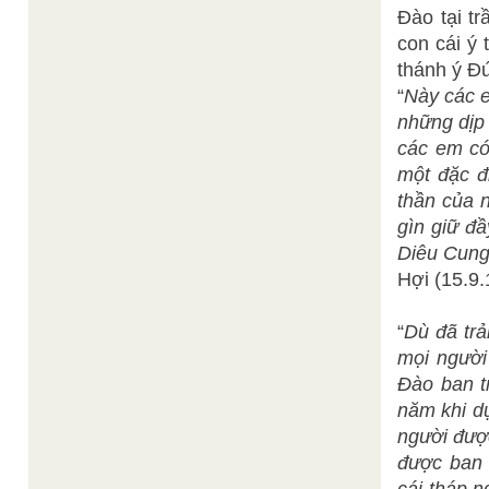
Đào tại t
con cái ý
thánh ý Đ
“
Này các e
những dịp 
các em có
một đặc đ
thần của n
gìn giữ đ
Diêu Cung
Hợi (15.9.
“
Dù đã trả
mọi người
Đào ban t
năm khi d
người được
được ban 