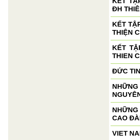
KẾT TẬ
ĐH THIÊ
KẾT TẬ
THIỆN C
KẾT TẬ
THIEN 
ĐỨC TI
NHỮNG 
NGUYÊN
NHỮNG
CAO ĐÀ
VIET N