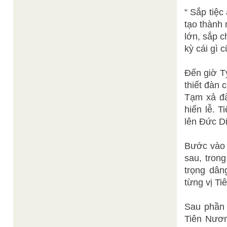
“ Sắp tiệ
tạo thành 
lớn, sắp c
kỳ cái gì 
Đến giờ Tý
thiết đàn
Tạm xả đà
hiến lễ. 
lên Đức D
Bước vào 
sau, tron
trọng dân
từng vị Ti
Sau phần 
Tiên Nươn