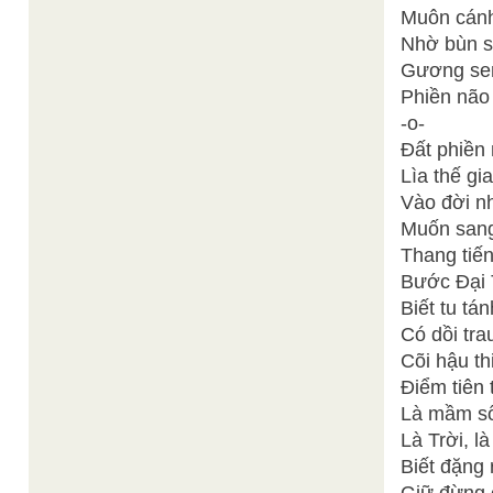
Muôn cánh 
Nhờ bùn s
Gương sen
Phiền não 
-o-
Đất phiền 
Lìa thế gia
Vào đời n
Muốn sang
Thang tiế
Bước Đại 
Biết tu tá
Có dồi tra
Cõi hậu th
Điểm tiên 
Là mầm số
Là Trời, l
Biết đặng r