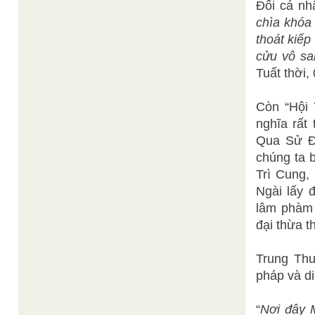
Đối cá nhâ
chìa khóa 
thoát kiếp
cửu vô sa
Tuất thời,
Còn “Hội 
nghĩa rất
Qua Sử Đ
chúng ta b
Trì Cung,
Ngài lấy 
lâm phàm 
đại thừa t
Trung Th
pháp và d
“
Nơi đây 