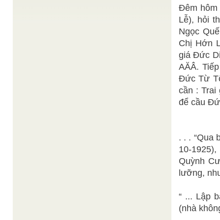
gót đường mây để ít lời, Mừng mừng tủi tủi cố
Đêm hôm s
nhân ôi ...
Lễ), hỏi 
MẸ MARIA HIỆN RA TẠI LỘ ĐỨC (Lourdes),
Thiện Chí st.
PHÁP NĂM 1858
/
Ngọc Quế 
Chỉ 12 năm sau ngày Mẹ Maria hiện ra tại La
Salette(1) với những lời báo động nghiêm khắc và
Chị Hớn L
...
giá Đức D
Đức Đông
Một giờ thanh tịnh một giờ linh
/
AĂÂ. Tiếp
Phương Chưởng Quản
Cơ Quan Phổ Thông Giáo Lý, Hợi thời, 7 tháng 11
Đức Từ Tô
Bính Thìn Bần Đạo chào mừng chư hiền đệ hiền ...
cần : Trai
Lý Thái
TƯƠNG TIẾN TỬU & TÂM TƯƠNG TỬU
/
để cầu Đứ
Bạch
Thấy chăng anh Nước Hoàng Hà từ trời tuôn
xuống Chảy băng ra biển chẳng quay về. Lại
chẳng thấy Lầu cao gương sáng ...
. . . “Qua
Tuổi Trẻ Online
Nữ sĩ Huuỳnh Thị Bảo Hòa
/
Thứ Hai, 23/04/2007, 14:36 (GMT+7) Người phụ
10-1925),
nữ Việt Nam đầu tiên viết tiểu thuyết bằng Quốc
ngữ. Guinness Việt Nam ...
Quỳnh Cư 
lưỡng, như
“ ... Lập
(nhà không