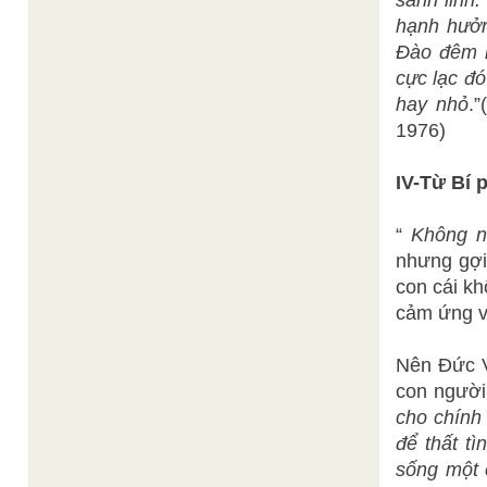
sanh linh
hạnh hưởn
Đào đêm m
cực lạc đó
hay nhỏ
.
1976)
IV-Từ Bí
“
Không nê
nhưng gợi
con cái k
cảm ứng v
Nên Đức V
con người
cho chính 
để thất t
sống một 