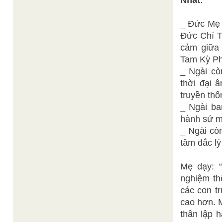
Nhất
.
_ Đức Mẹ 
Đức Chí T
cảm giữa
Tam Kỳ Ph
_ Ngài cò
thời đại 
truyền thố
_ Ngài ba
hành sứ m
_ Ngài cò
tâm đắc lý
Mẹ dạy: 
nghiệm th
các con tr
cao hơn. M
thân lập h