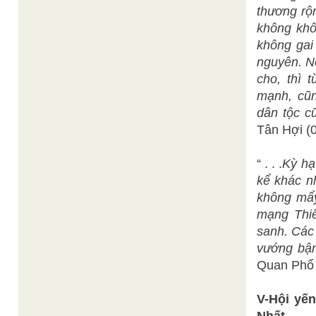
thương rộn
không khô
không gai
nguyên. N
cho, thì 
mạnh, cũn
dân tộc c
Tân Hợi (
“ . . .
Kỳ hạ
kể khác n
không mẩy
mạng Thiê
sanh. Các 
vướng bận
Quan Phổ 
V-Hội yến