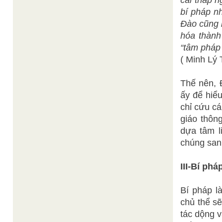
cái tháp n
bí pháp n
Đào cũng k
hóa thành
“tâm pháp 
( Minh Lý 
Thế nên, Đ
ấy để hiê
chỉ cứu c
giáo thông
dựa tâm l
chúng sanh 
III-Bí ph
Bí pháp l
chủ thể sẽ
tác dộng v