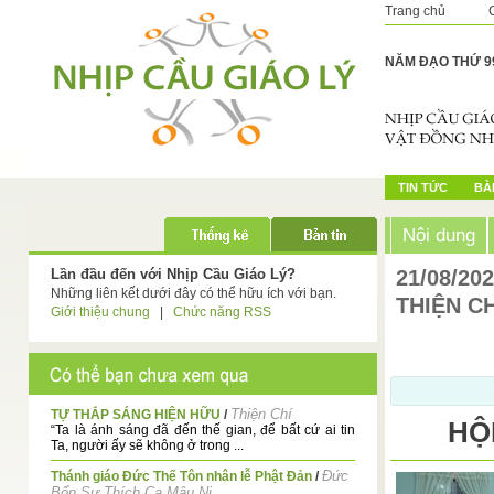
Trang chủ
NĂM ĐẠO THỨ 9
TIN TỨC
BÀI
Nội dung
Lần đầu đến với Nhịp Cầu Giáo Lý?
21/08/20
Những liên kết dưới đây có thể hữu ích với bạn.
THIỆN CH
Giới thiệu chung
|
Chức năng RSS
Thiện Chí
TỰ THẮP SÁNG HIỆN HỮU
/
HỘ
“Ta là ánh sáng đã đến thế gian, để bất cứ ai tin
Ta, người ấy sẽ không ở trong ...
Đức
Thánh giáo Đức Thế Tôn nhân lễ Phật Đản
/
Bổn Sư Thích Ca Mâu Ni