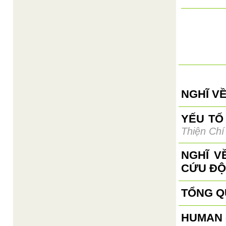
NGHĨ VỀ
YẾU TỐ
Thiện Chí
NGHĨ V
CỨU ĐỘ
TỔNG Q
HUMAN 