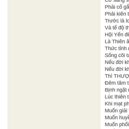
Cơ sàng s
Phải cố gắ
Phải kiên t
Trước là l
Và tế độ t
Hội Yến đ
Là Thiên 
Thức tỉnh 
Sống cõi t
Nếu đời kh
Nếu đời k
Thì THƯỢN
Đêm tăm t
Bịnh ngặt
Lúc thiên 
Khi mạt p
Muốn giải 
Muốn huyề
Muốn phối 