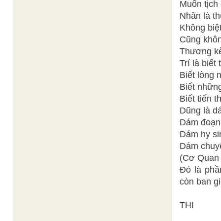
Muốn tịch 
Nhân là t
Không biệt
Cũng khôn
Thương kẻ
Trí là biết
Biết lòng n
Biết những 
Biết tiến t
Dũng là d
Dám đoạn 
Dám hy si
Dám chuyể
(Cơ Quan 
Đó là phầ
còn ban g
THI