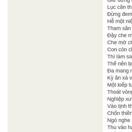
Giữ đừng 
Lục căn th
Đừng đem 
Hễ một niệ
Tham sân s
Đậy che m
Che mờ ch
Con còn c
Thì làm sa
Thế nên lị
Đa mang ng
Kỳ ân xá 
Một kiếp 
Thoát vòng
Nghiệp xưa
Vào tịnh t
Chốn thiền
Ngó nghe 
Thu vào h