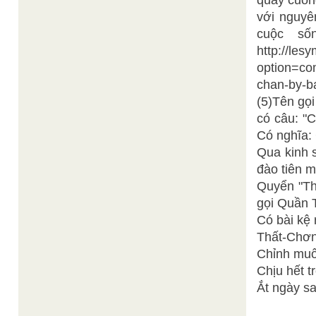
quay cuồn
với nguyê
cuộc số
http://les
option=co
chan-by-b
(5)Tên gọ
có câu: "
Có nghĩa:
Qua kinh 
đào tiên 
Quyển "Th
gọi Quần T
Có bài kệ 
Thất-Chơn
Chỉnh muố
Chịu hết t
Ắt ngày s