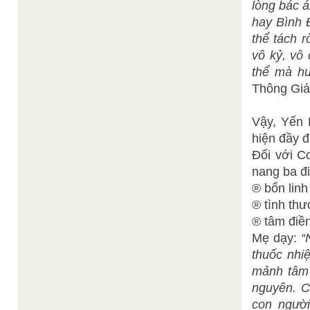
lòng bác á
hay Bình 
thể tách r
vô kỷ, vô
thể mà hư
Thông Giáo
Vậy, Yến 
hiện đầy đ
Đối với C
nang ba đ
® bổn linh
® tình th
® tâm điề
Mẹ dạy:
“
thuốc nhi
mảnh tâm 
nguyên. C
con người