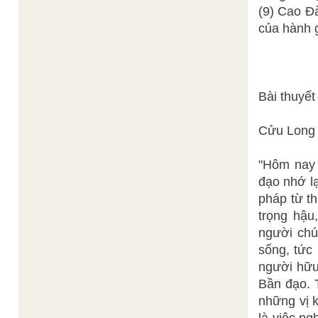
(9) Cao Đà
của hành g
P
Bài thuyế
Cửu Long 
"Hôm nay 
đạo nhớ l
pháp từ th
trọng hậu
người chú
sống, tức
người hữ
Bần đạo. 
những vị k