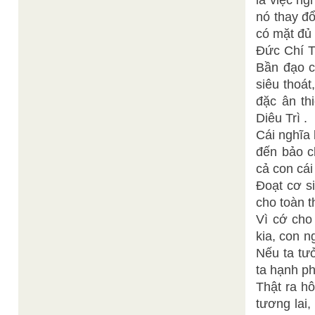
là việc ng
nó thay đổ
có mặt đủ
Đức Chí Tô
Bần đạo c
siêu thoát
đặc ân th
Diêu Trì .
Cái nghĩa 
đến bảo c
cả con cái
Đoạt cơ s
cho toàn t
Vì cớ cho
kia, con n
Nếu ta tưở
ta hạnh p
Thật ra h
tương lai