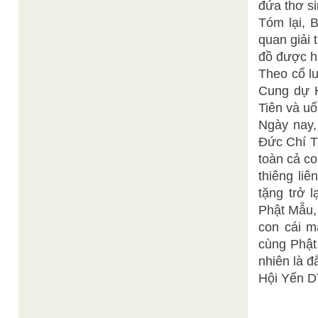
đứa thơ si
Tóm lại, 
quan giải 
đồ được 
Theo cổ lu
Cung dự H
Tiên và uố
Ngày nay,
Đức Chí T
toàn cả c
thiêng li
tặng trở 
Phật Mẫu,
con cái m
cùng Phật
nhiên là đắ
Hội Yến DT