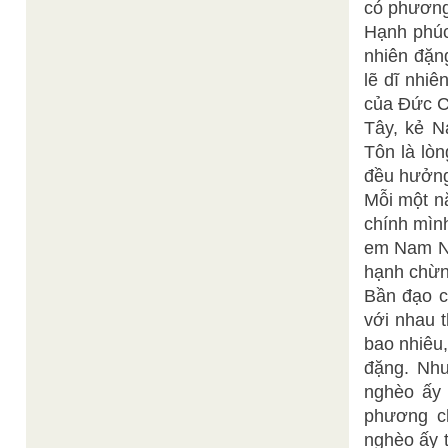
có phương
Hạnh phúc
nhiên đặn
lẽ dĩ nhi
của Đức C
Tây, kẻ N
Tôn là lòn
đều hưởn
Mỗi một n
chính mìn
em Nam Nữ
hạnh chừn
Bần đạo c
với nhau t
bao nhiêu,
đặng. Như
nghèo ấy 
phương ch
nghèo ấy 