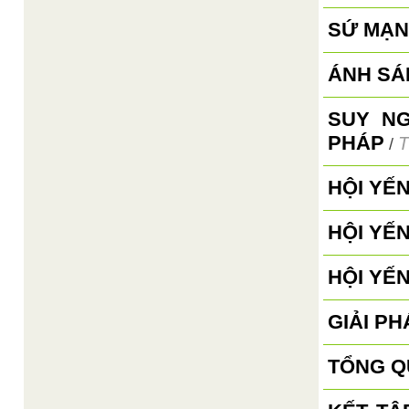
SỨ MẠN
ÁNH SÁ
SUY N
PHÁP
T
/
HỘI YẾ
HỘI YẾ
HỘI YẾ
GIẢI PH
TỔNG Q