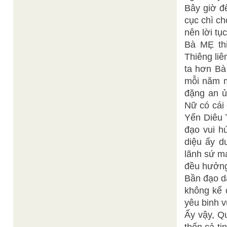
Bây giờ đ
cục chì ch
nên lời tụ
Bà MẸ thi
Thiêng liê
ta hơn Bà
mỗi năm mộ
đặng an ủ
Nữ có cái
Yến Diêu 
đạo vui h
diệu ấy d
lãnh sứ m
đều hưởn
Bần đạo d
không kể c
yêu binh v
Ấy vậy, Q