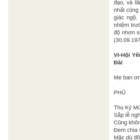
đạo, và lã
nhất cũng
giác ngộ.
nhiệm trư
độ nhơn s
(30.09.19
VI-Hội Yế
Đài
Mẹ ban ơn
PHÚ
Thu Kỷ Mù
Sắp lễ ng
Cũng khôn
Đem chia 
Mặc dù đô