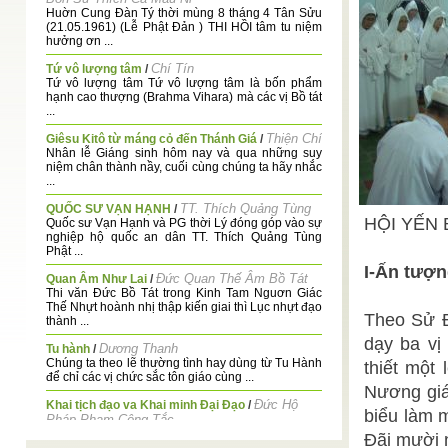
Huờn Cung Đàn Tý thời mùng 8 tháng 4 Tân Sửu
(21.05.1961) (Lễ Phật Đản ) THI HỒI tâm tu niệm
hưởng ơn ...
Chí Tín
Tứ vô lượng tâm
/
Tứ vô lượng tâm Tứ vô lượng tâm là bốn phẩm
hạnh cao thượng (Brahma Vihara) mà các vị Bồ tát
...
Thiện Chí
Giêsu Kitô từ máng cỏ đến Thánh Giá
/
Nhân lễ Giáng sinh hôm nay và qua những suy
niệm chân thành nầy, cuối cùng chúng ta hãy nhắc
...
TT. Thích Quảng Tùng
QUỐC SƯ VẠN HẠNH
/
HỘI YẾN 
Quốc sư Vạn Hạnh và PG thời Lý đóng góp vào sự
nghiệp hộ quốc an dân TT. Thích Quảng Tùng
Phật ...
I-Ấn tượn
Đức Quan Thế Âm Bồ Tát
Quan Âm Như Lai
/
Thi văn Đức Bồ Tát trong Kinh Tam Nguơn Giác
Thế Nhựt hoành nhị thập kiến giai thì Lục nhựt đạo
Theo Sử Đ
thành ...
dạy ba v
Dương Thanh
Tu hành
/
Chúng ta theo lẽ thường tình hay dùng từ Tu Hành
thiết một
để chỉ các vị chức sắc tôn giáo cùng ...
Nương giá
Đức Hộ
Khai tịch đạo va Khai minh Đại Đạo
/
biểu làm m
Pháp Phạm Công Tắc
KHAI TỊCH ĐẠO VÀ KHAI MINH ĐẠI ĐẠO THI Trở
Đãi mười 