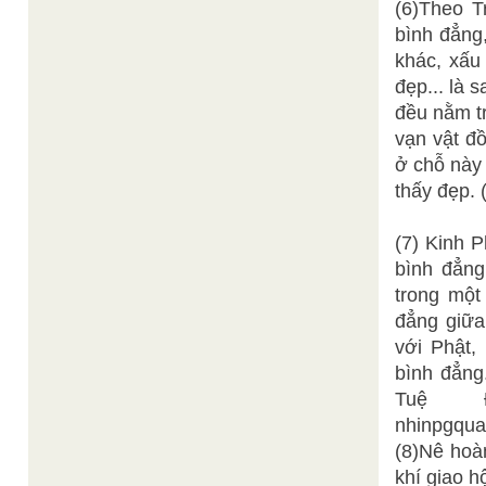
(6)Theo T
bình đẳng
khác, xấu
đẹp... là s
đều nằm tr
vạn vật đồ
ở chỗ này
thấy đẹp. 
(7) Kinh P
bình đẳng
trong một
đẳng giữa
với Phật,
bình đẳng
Tuệ Đăn
nhinpgqua
(8)Nê hoàn
khí giao h