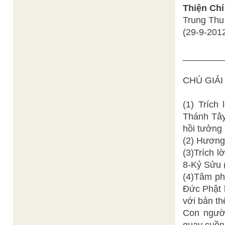
Thiện Chí
Trung Thu
(29-9-201
________
CHÚ GIẢI
(1) Trích
Thánh Tây
hồi tưởng 
(2) Hương
(3)Trích 
8-Kỷ Sửu 
(4)Tâm ph
Đức Phật l
với bản th
Con người