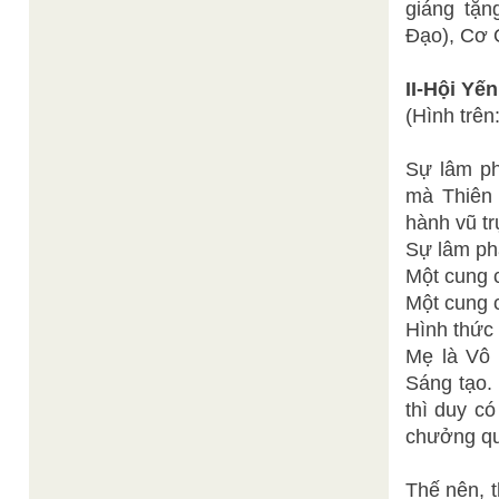
giáng tặn
Đạo), Cơ 
II-Hội Yế
(Hình trê
Sự lâm ph
mà Thiên 
hành vũ tru
Sự lâm pha
Một cung c
Một cung ca
Hình thức 
Mẹ là Vô 
Sáng tạo
thì duy co
chưởng qu
Thế nên, 