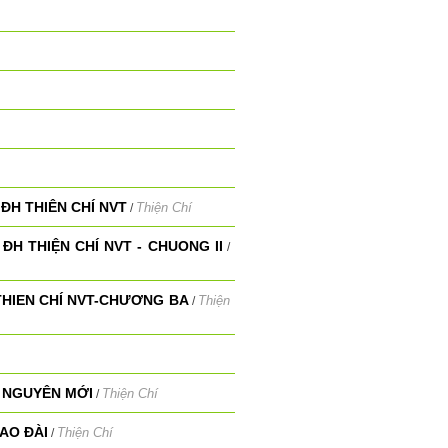
ĐH THIÊN CHÍ NVT
Thiện Chí
/
ĐH THIỆN CHÍ NVT - CHUONG II
/
THIEN CHÍ NVT-CHƯƠNG BA
Thiện
/
 NGUYÊN MỚI
Thiện Chí
/
AO ĐÀI
Thiện Chí
/