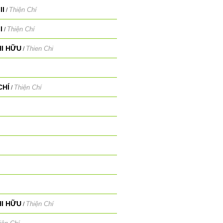
II
Thiện Chí
/
I
Thiện Chí
/
HI HỮU
Thien Chi
/
CHÍ
Thiện Chí
/
HI HỮU
Thiện Chí
/