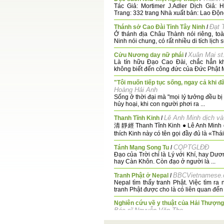
Tác Giả: Mortimer J.Adler Dịch Giả: 
Trang: 332 trang Nhà xuất bản: Lao Độn
Đạt 
Thánh sở Cao Đài Tỉnh Tây Ninh
/
Ở thánh địa Châu Thành nói riêng, toà
Ninh nói chung, có rất nhiều di tích lịch sử
Xuân Mai st
Cửu Nương day nữ phái
/
Là tín hữu Đạo Cao Đài, chắc hẳn kh
không biết đến công đức của Đức Phật M
"Tôi muốn tiếp tục sống, ngay cả khi đ
Hoàng Hải Anh
Sống ở thời đại mà "mọi lý tưởng đều bị
hủy hoại, khi con người phơi ra ...
Lê Anh Minh dịch và
Thanh Tĩnh Kinh
/
清 靜經 Thanh Tĩnh Kinh ● Lê Anh Minh 
thích Kinh này có tên gọi đầy đủ là «Thái 
CQPTGLĐĐ
Tánh Mạng Song Tu
/
Đạo của Trời chỉ là Lý với Khí, hay Dươ
hay Càn Khôn. Còn đạo ở người là ...
BBCVietnamese
Tranh Phật ở Nepal
/
Nepal tìm thấy tranh Phật. Việc tìm ra
tranh Phật được cho là có liên quan đến 
Nghiên cứu về y thuật của Hải Thượn
Bác sĩ Nguyễn Văn Thọ
Quan niệm của Lãn Ông về Thận có 