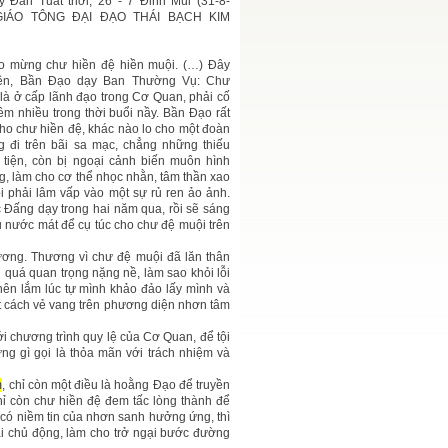
ý Đàn Tuất thời, 26 - 7 Đinh Mùi (31-8-
GIÁO TÔNG ĐẠI ĐẠO THÁI BẠCH KIM
 mừng chư hiền đệ hiền muội. (…) Đây
tiên, Bần Đạo dạy Ban Thường Vụ: Chư
 là ở cấp lãnh đạo trong Cơ Quan, phải cố
êm nhiều trong thời buổi nầy. Bần Đạo rất
cho chư hiền đệ, khác nào lo cho một đoàn
 đi trên bãi sa mạc, chẳng những thiếu
tiện, còn bị ngoại cảnh biến muôn hình
g, làm cho cơ thể nhọc nhằn, tâm thần xao
ồi phải lâm vấp vào một sự rủ ren ảo ảnh.
c Đấng dạy trong hai năm qua, rồi sẽ sáng
u nước mát để cụ túc cho chư đệ muội trên
ương. Thương vì chư đệ muội đã lăn thân
ng quá quan trọng nặng nề, làm sao khỏi lỗi
 nên lắm lúc tự mình khảo đảo lấy mình và
t cách vẻ vang trên phương diện nhơn tâm
i chương trình quy lệ của Cơ Quan, để tội
g gì gọi là thỏa mãn với trách nhiệm và
m
, chỉ còn một điều là hoằng Đạo để truyền
hỉ còn chư hiền đệ đem tấc lòng thành để
 có niềm tin của nhơn sanh hưởng ứng, thì
 ái chủ động, làm cho trở ngại bước đường