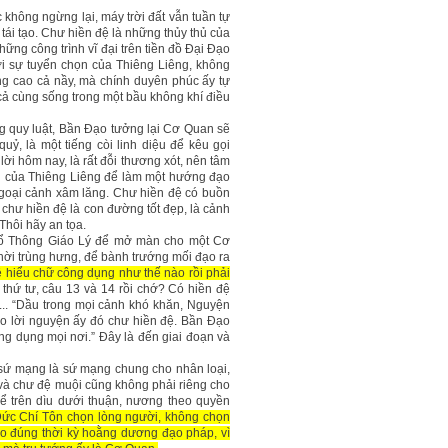
 không ngừng lại, máy trời đất vẫn tuần tự
ái tạo. Chư hiền đệ là những thủy thủ của
hững công trình vĩ đại trên tiền đồ Đại Đạo
i sự tuyển chọn của Thiêng Liêng, không
ng cao cả nầy, mà chính duyên phúc ấy tự
cả cùng sống trong một bầu không khí điều
ng quy luật, Bần Đạo tưởng lại Cơ Quan sẽ
ỷ, là một tiếng còi linh diệu để kêu gọi
ời hôm nay, là rất đỗi thương xót, nên tâm
uấn của Thiêng Liêng để làm một hướng đạo
ngoại cảnh xâm lăng. Chư hiền đệ có buồn
chư hiền đệ là con đường tốt đẹp, là cảnh
Thôi hãy an tọa.
hổ Thông Giáo Lý để mở màn cho một Cơ
hời trùng hưng, để bành trướng mối đạo ra
ệ hiểu chữ công dụng như thế nào rồi phải
thứ tư, câu 13 và 14 rồi chớ? Có hiền đệ
... “Dầu trong mọi cảnh khó khăn, Nguyện
ào lời nguyện ấy đó chư hiền đệ. Bần Đạo
ng dụng mọi nơi.” Đây là đến giai đoạn và
 sứ mạng là sứ mạng chung cho nhân loại,
và chư đệ muội cũng không phải riêng cho
 trên dìu dưới thuận, nương theo quyền
ức Chí Tôn chọn lòng người, không chọn
heo đúng thời kỳ hoằng dương đạo pháp, vì