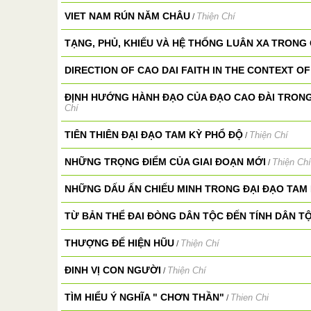
VIET NAM RÚN NĂM CHÂU
Thiện Chí
/
TẠNG, PHỦ, KHIẾU VÀ HỆ THỐNG LUÂN XA TRONG
DIRECTION OF CAO DAI FAITH IN THE CONTEXT O
ĐỊNH HƯỚNG HÀNH ĐẠO CỦA ĐẠO CAO ĐÀI TRONG
Chí
TIÊN THIÊN ĐẠI ĐẠO TAM KỲ PHỔ ĐỘ
Thiện Chí
/
NHỮNG TRỌNG ĐIỂM CỦA GIAI ĐOẠN MỚI
Thiện Chí
/
NHỮNG DẤU ẤN CHIẾU MINH TRONG ĐẠI ĐẠO TAM
TỪ BẢN THỂ ĐAI ĐÒNG DÂN TỘC ĐẾN TÍNH DÂN T
THƯỢNG ĐẾ HIỆN HŨU
Thiện Chí
/
ĐINH VỊ CON NGƯỜI
Thiện Chí
/
TÌM HIỂU Ý NGHĨA " CHƠN THẦN"
Thien Chi
/