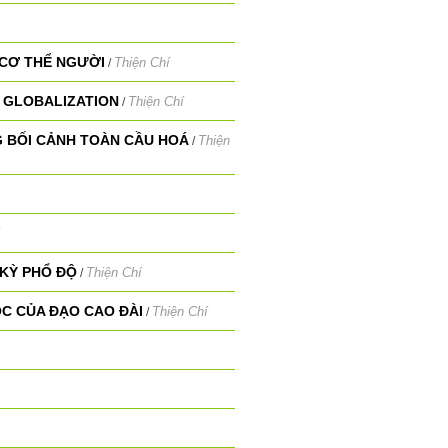
 CƠ THỂ NGƯỜI
Thiện Chí
/
F GLOBALIZATION
Thiện Chí
/
 BỐI CẢNH TOÀN CẦU HOÁ
Thiện
/
 KỲ PHỔ ĐỘ
Thiện Chí
/
ỘC CỦA ĐẠO CAO ĐÀI
Thiện Chí
/