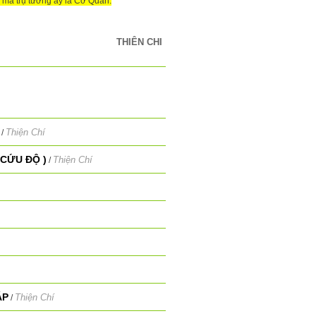
, mà trụ tướng ấy là Cơ Quan.
THIÊN CHI
Thiện Chí
/
CỨU ĐỘ )
Thiện Chí
/
ÁP
Thiện Chí
/