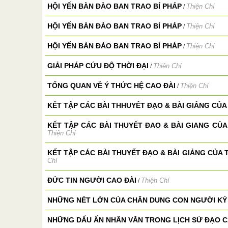
HỘI YẾN BÀN ĐÀO BAN TRAO BÍ PHÁP
Thiện Chí
/
HỘI YẾN BÀN ĐÀO BAN TRAO BÍ PHÁP
Thiện Chí
/
HỘI YẾN BÀN ĐÀO BAN TRAO BÍ PHÁP
Thiện Chí
/
GIẢI PHÁP CỨU ĐỘ THỜI ĐẠI
Thiện Chí
/
TỔNG QUAN VỀ Ý THỨC HỆ CAO ĐÀI
Thiện Chí
/
KẾT TẬP CÁC BÀI THHUYẾT ĐẠO & BÀI GIẢNG CỦA 
KẾT TẬP CÁC BÀI THUYẾT ĐAO & BÀI GIANG CỦA 
Thiện Chí
KẾT TẬP CÁC BÀI THUYẾT ĐẠO & BÀI GIẢNG CỦA 
Chí
ĐỨC TIN NGƯỜI CAO ĐÀI
Thiện Chí
/
NHỮNG NÉT LỚN CỦA CHÂN DUNG CON NGƯỜI KỶ
NHỮNG DẤU ẤN NHÂN VĂN TRONG LỊCH SỬ ĐẠO C