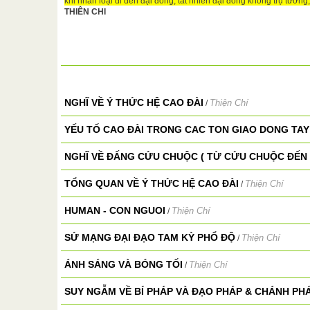
khi nhân loại đi đến đại đồng, tất nhiên đại đồng không trụ tướng
THIÊN CHI
NGHĨ VỀ Ý THỨC HỆ CAO ĐÀI
Thiện Chí
/
YẾU TỐ CAO ĐÀI TRONG CAC TON GIAO DONG TAY
NGHĨ VỀ ĐẤNG CỨU CHUỘC ( TỪ CỨU CHUỘC ĐẾN 
TỔNG QUAN VỀ Ý THỨC HỆ CAO ĐÀI
Thiện Chí
/
HUMAN - CON NGUOI
Thiện Chí
/
SỨ MẠNG ĐẠI ĐẠO TAM KỲ PHỔ ĐỘ
Thiện Chí
/
ÁNH SÁNG VÀ BÓNG TỐI
Thiện Chí
/
SUY NGẪM VỀ BÍ PHÁP VÀ ĐẠO PHÁP & CHÁNH PH