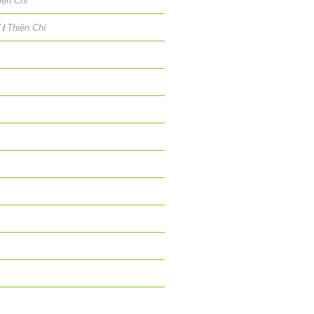
iện Chí
Y
Thiện Chí
/