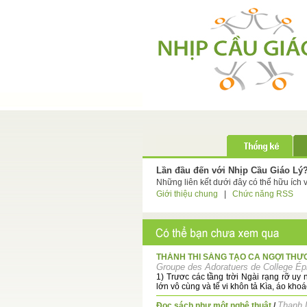
Lần đầu đến với Nhịp Cầu Giáo Lý
Những liên kết dưới đây có thể hữu ích 
Giới thiệu chung
|
Chức năng RSS
THÁNH THI SÁNG TẠO CA NGỢI THƯ
Groupe des Adoratuers de College Ép
1) Trươc các tầng trời Ngài rạng rỡ uy 
lớn vô cùng và tế vi khôn tả Kìa, áo khoác
Thanh 
Đọc sách như một nghệ thuật
/