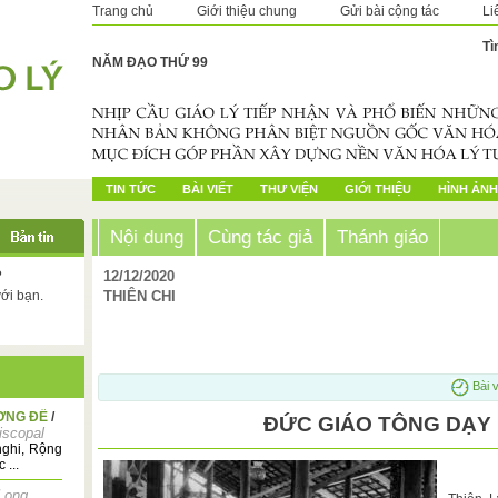
Trang chủ
Giới thiệu chung
Gửi bài cộng tác
Li
Tì
NĂM ĐẠO THỨ 99
TIN TỨC
BÀI VIẾT
THƯ VIỆN
GIỚI THIỆU
HÌNH ẢNH
Nội dung
Cùng tác giả
Thánh giáo
?
12/12/2020
với bạn.
THIÊN CHI
Bài v
ƠNG ĐẾ
/
ĐỨC GIÁO TÔNG DẠY 
iscopal
nghi, Rộng
 ...
Long