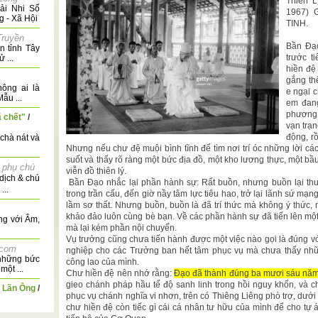
Thiên L
Hải Nhi Số
1967) 
g - Xã Hội
TINH.
Truyền
Bần Đạo
n tỉnh Tây
trước 
 ...
hiền đệ
.
gắng th
ông ai là
e ngại 
ẫu ...
em đang
phương 
ã chết"
/
vạn trạn
động, r
 chà nát và
Nhưng nếu chư đệ muội bình tĩnh để tìm nơi trí óc những lời cá
suốt và thấy rõ ràng một bức địa đồ, một kho lương thực, một bầ
 phụ chú
viễn đồ thiên lý.
dịch & chú
Bần Đạo nhắc lại phần hành sự: Rất buồn, nhưng buồn lại th
...
trong trần cấu, đến giờ nầy tâm lực tiêu hao, trở lại lãnh sứ mạ
lầm sơ thất. Nhưng buồn, buồn là đã trí thức mà không ý thức,
khảo đảo luôn cùng bè bạn. Về các phần hành sự đã tiến lên mộ
ng với Âm,
mà lại kém phần nội chuyển.
Vụ trưởng cũng chưa tiến hành được một việc nào gọi là đúng vớ
.com
nghiệp cho các Trưởng ban hết tâm phục vụ mà chưa thấy nhữn
 những bức
công lao của mình.
một ...
Chư hiền đệ nên nhớ rằng:
Đạo đã thành đúng ba mươi sáu nă
gieo chánh pháp hầu tế độ sanh linh trong hồi nguy khổn, và c
g Lãn Ông
/
phục vụ chánh nghĩa vi nhơn, trên có Thiêng Liêng phò trợ, dưới
chư hiền đệ còn tiếc gì cái cá nhân tư hữu của mình để cho tự
rất nhiều