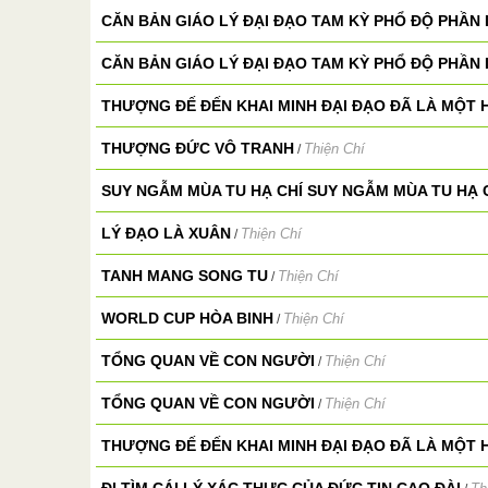
CĂN BẢN GIÁO LÝ ĐẠI ĐẠO TAM KỲ PHỔ ĐỘ PHẦN I
CĂN BẢN GIÁO LÝ ĐẠI ĐẠO TAM KỲ PHỔ ĐỘ PHẦN I
THƯỢNG ĐẾ ĐẾN KHAI MINH ĐẠI ĐẠO ĐÃ LÀ MỘT 
THƯỢNG ĐỨC VÔ TRANH
Thiện Chí
/
SUY NGẪM MÙA TU HẠ CHÍ SUY NGẪM MÙA TU HẠ 
LÝ ĐẠO LÀ XUÂN
Thiện Chí
/
TANH MANG SONG TU
Thiện Chí
/
WORLD CUP HÒA BINH
Thiện Chí
/
TỔNG QUAN VỀ CON NGƯỜI
Thiện Chí
/
TỔNG QUAN VỀ CON NGƯỜI
Thiện Chí
/
THƯỢNG ĐẾ ĐẾN KHAI MINH ĐẠI ĐẠO ĐÃ LÀ MỘT 