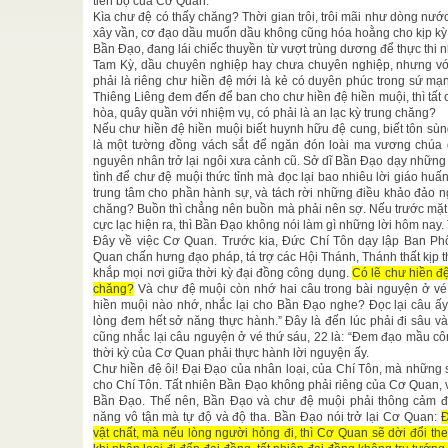
ẽ nhất ...
tiến bộ của Cơ Quan.
Kìa chư đệ có thấy chăng? Thời gian trôi, trôi mãi như dòng nước
Sưu
N
/
xây vần, cơ đạo dầu muốn dầu không cũng hóa hoằng cho kịp kỳ t
Bần Đạo, đang lái chiếc thuyền từ vượt trùng dương để thực thi n
 trần gian
Tam Kỳ, dầu chuyên nghiệp hay chưa chuyên nghiệp, nhưng vớ
 cánh, Cho
phải là riêng chư hiền đệ mới là kẻ có duyên phúc trong sứ mạ
Thiêng Liêng đem đến để ban cho chư hiền đệ hiền muội, thì tất 
Thích
hòa, quây quần với nhiệm vụ, có phải là an lạc kỳ trung chăng?
Nếu chư hiền đệ hiền muội biết huynh hữu đệ cung, biết tôn sù
c mắt chúng
là một tường đồng vách sắt để ngăn đón loài ma vương chúa qu
nguyên nhân trở lại ngôi xưa cảnh cũ. Sở dĩ Bần Đạo dạy những l
tình để chư đệ muội thức tỉnh mà đọc lại bao nhiêu lời giáo h
trung tâm cho phần hành sự, và tách rời những điều khảo đảo 
Cao Đài do
chăng? Buồn thì chẳng nên buồn mà phải nên sợ. Nếu trước mặt 
..
cực lạc hiện ra, thì Bần Đạo không nói làm gì những lời hôm nay. 
Đây về việc Cơ Quan. Trước kia, Đức Chí Tôn dạy lập Ban P
Quan chấn hưng đạo pháp, tá trợ các Hội Thánh, Thánh thất kịp t
khắp mọi nơi giữa thời kỳ đại đồng công dụng.
Có lẽ chư hiền đ
chăng?
Và chư đệ muội còn nhớ hai câu trong bài nguyện ở vé 
hiền muội nào nhớ, nhắc lại cho Bần Đạo nghe? Đọc lại câu ấy
lòng đem hết sở năng thực hành.” Đây là đến lúc phải đi sâu v
cũng nhắc lại câu nguyện ở vé thứ sáu, 22 là: “Đem đạo mầu cô
thời kỳ của Cơ Quan phải thực hành lời nguyện ấy.
Chư hiền đệ ôi! Đại Đạo của nhân loại, của Chí Tôn, mà những
cho Chí Tôn. Tất nhiên Bần Đạo không phải riêng của Cơ Quan, 
Bần Đạo. Thế nên, Bần Đạo và chư đệ muội phải thông cảm để
năng vô tận mà tự độ và độ tha. Bần Đạo nói trở lại Cơ Quan:
Đ
vật chất, mà nếu lòng người hỏng đi, thì Cơ Quan sẽ dời đổi t