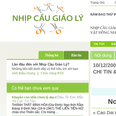
Trang chủ
NĂM ĐẠO THỨ 9
TIN TỨC
BÀI
Nội dung
Lần đầu đến với Nhịp Cầu Giáo Lý?
10/12/20
Những liên kết dưới đây có thể hữu ích với bạn.
CHI TIN
Giới thiệu chung
|
Chức năng RSS
Diêu Trì Kim Mẫu
Khuyên con nhìn chơn lý đạo
/
No
Vô Cực Từ Tôn
THÁNH THẤT BÌNH HÒA (Gia Định) Ngọ thời Rằm
tháng 8 Đinh Mùi (18-9-1967) THỂ-LIÊN TIÊN-NỮ
« Cao Dai n
chào chư Thiên sắc, Chị mừng ...