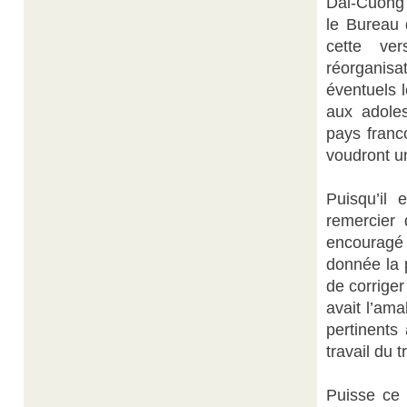
Dai-Cuong 
le Bureau 
cette ver
réorganisa
éventuels 
aux adoles
pays franc
voudront un
Puisqu’il 
remercier
encouragé 
donnée la p
de corrige
avait l’ama
pertinent
travail du 
Puisse ce 