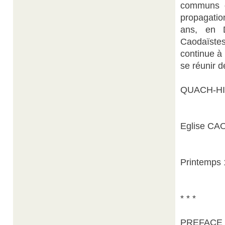
communs d
propagation
ans, en 
Caodaïstes
continue à
se réunir 
QUACH-HI
Eglise CAO
Printemps 
* * *
PREFACE