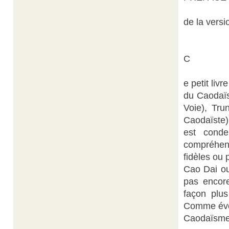
de la vers
C
e petit liv
du Caodaïs
Voie), Tru
Caodaïste)
est conde
compréhen
fidèles ou 
Cao Dai ou
pas encor
façon plus
Comme évoqu
Caodaïsme 