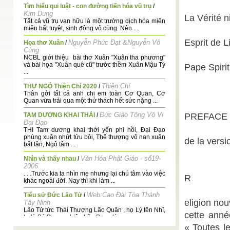
Tìm hiểu qui luật - con đường tiến hóa vũ trụ
/
Kim Dung
La Vérité n
Tất cả vũ trụ vạn hữu là một trường dịch hóa miên
miên bất tuyệt, sinh động vô cùng. Nên ...
Esprit de L
Nguyễn Phúc Đạt &Nguyễn Vô
Họa thơ Xuân
/
Cùng
NCBL giới thiệu bài thơ Xuân "Xuân tha phương"
và bài họa "Xuân quê cũ" trước thềm Xuân Mậu Tý
Pape Spiri
...
Thiện Chí
THƯ NGỎ Thiện Chí 2020
/
Thân gởi tất cả anh chị em toàn Cơ Quan, Cơ
Quan vừa trải qua một thử thách hết sức nặng ...
Đức Giáo Tông Vô Vi
TAM DƯƠNG KHAI THÁI
/
PREFACE
Đại Đạo
THI Tam dương khai thới yến phi hồi, Đại Đạo
phùng xuân nhứt tửu bôi, Thế thượng vô nan xuân
de la versi
bất tận, Ngô tâm ...
Văn Hóa Phật Giáo - số19-
Nhìn và thấy nhau
/
2006
. . .Trước kia ta nhìn mẹ nhưng lại chú tâm vào việc
R
khác ngoài đời. Nay thì khi làm ...
Web:Cao Đài Tòa Thánh
Tiểu sử Đức Lão Tử
/
eligion nou
Tây Ninh
Lão Tử tức Thái Thượng Lão Quân , họ Lý tên Nhĩ,
cette anné
tự là Bá Dương, hiệu Lão Đam, là ...
« Toutes l