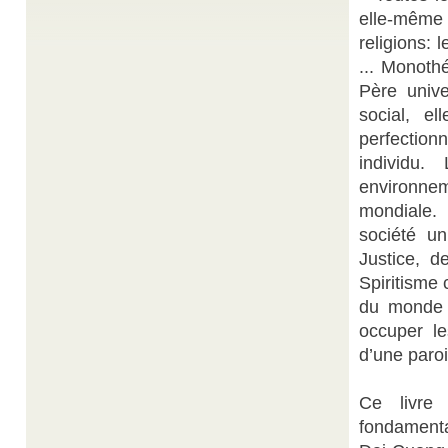
Triều Liên
Mộ Cô Chín
/
elle-même
Có một lần, tôi cùng một người bạn đạo về dự lễ
Trung Thu Hội Yến Diêu Trì tại Tòa ...
religions:
Thánh giáo Cửu vị Tiên Nương và Đức Diêu Trì
... Monothé
Thiện Chí chú giải
Kim Mẫu
/
VÔ thượng vô vi đạo thống truyền, CỰC hành vạn
Père unive
tượng hóa huyền thiên. TỪ tâm tận độ qui tam giới
social, e
(13), TÔN ...
perfection
BA ĐIỀU MẤU CHỐT KHÔNG THỂ THIẾU
DIỆU NGUYÊN
TRONG HOẠT ĐỘNG ĐẠO SỰ
/
individu
Trong một lần lâm đàn trợ giúp các vị hướng đạo
environnem
thực thi đạo sự, Đức Quảng Đức Chơn Tiên ...
mondiale.
NGÀY XUÂN, NGHĨ VỀ CHỮ LỄ TRONG CÂU
NGUYỄN
ĐỐI CỦA MỘT NHÀ GIÁO XƯA
/
société un
QUANG TRỊ
Cuối năm 2014, sau khi hoàn thành sách về “Đức
Justice, d
Giáo tông Nguyễn Ngọc Tương” – Giáo tông Hội
Spiritisme
thánh ...
du monde i
Công bố thêm 10 kỷ lục văn hóa Phật giáo Việt
Sưu tầm từ Báo Thanh Niên
Nam
/
occuper le
Tối nay 4-5, tại Nhà hát Bến Thành, trong chương
d’une paroi
trình văn nghệ chào mừng đại lễ Phật đản PL ...
Ce livre
fondamenta