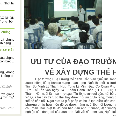
i. Nhớ lại
, CÓ NHƠN
rong bốn
ả chúng
 cả chúng
h dạng ...
 CAO ĐÀI
 của chúng
ƯU TƯ CỦA ĐẠO TRƯỞ
n biết ...
VỀ XÂY DỰNG THẾ H
ng, không
o không do
Đạo trưởng Huệ Lương thế danh Trần Văn Quế, lúc sanh t
được thiêng liêng ban sứ mạng quan trọng. Ngài là phối sư tr
Chánh
Tịnh Sư Minh Lý Thánh Hội,
Tổng Lý Minh Đạo Cơ Quan Phổ 
/
Đức Chí Tôn vào ngày 14-10-năm Canh Thân (01-11-1980). Ng
Thánh Hội, ngài tâm sự như sau: “Từ tệ huynh qui tiên, nội bộ
được giảng
vị”. Qua lời dạy trên, có thể thấy được nỗi ưu tư, lo lắng, mon
ẬU TÝ. Thế
thế hệ tiếp nối. Ngài đưa ra giải pháp chính là tạo điều kiện cho
phương pháp hữu hiệu để có được hàng ngũ tiếp nối tương lai.
chu toàn. Đặc biệt là đối với bậc đàn anh đi trước, đạo trưở
Thiện Chí
nghiệp còn dang dở của đàn anh. Đối với đàn em sau, Ngài lu
ức và tánh