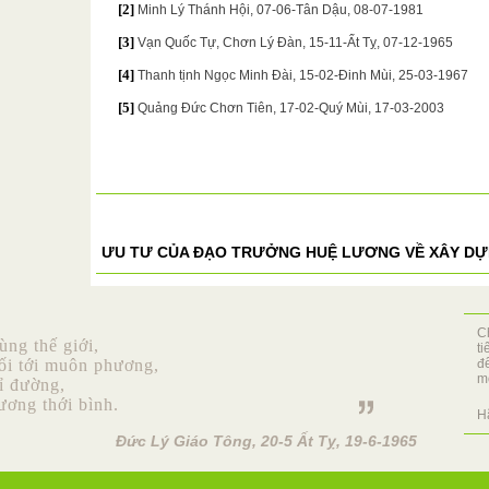
[2]
Minh Lý Thánh Hội, 07-06-Tân Dậu, 08-07-1981
[3]
Vạn Quốc Tự, Chơn Lý Đàn, 15-11-Ất Tỵ, 07-12-1965
[4]
Thanh tịnh Ngọc Minh Đài, 15-02-Đinh Mùi, 25-03-1967
[5]
Quảng Đức Chơn Tiên, 17-02-Quý Mùi, 17-03-2003
ƯU TƯ CỦA ĐẠO TRƯỞNG HUỆ LƯƠNG VỀ XÂY DỰN
C
ùng thế giới,
t
ối tới muôn phương,
đ
mộ
ỉ đường,
rương thới bình.
H
Đức Lý Giáo Tông, 20-5 Ất Tỵ, 19-6-1965