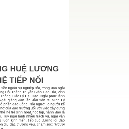
NG HUỆ LƯƠNG
Ệ TIẾP NỐI
iền ngoài sự nghiệp đời, trong đạo ngài
ưởng Hội Thánh Truyền Giáo Cao Đài, Vĩnh
Thông Giáo Lý Đại Đạo. Ngài phục lệnh
ài giáng đàn lần đầu tiên tại Minh Lý
 có phần dao động. Nỗi người lo người kế
g chờ của đạo trưởng đối với việc xây dựng
 thế hệ trẻ sinh hoạt, học tập, hành đạo là
 Tuy ngài lãnh nhiều trách vụ, ngài vẫn
ng luôn kính mến, tiếp cục đường lối đạo
ôn dìu dắt, thương yêu, chăm sóc:
“Người