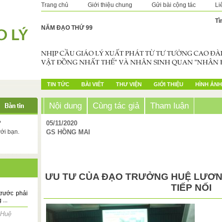
Trang chủ
Giới thiệu chung
Gửi bài cộng tác
Li
Tì
NĂM ĐẠO THỨ 99
TIN TỨC
BÀI VIẾT
THƯ VIỆN
GIỚI THIỆU
HÌNH ẢNH
Nội dung
Cùng tác giả
Tham luận
?
05/11/2020
với bạn.
GS HỒNG MAI
ƯU TƯ CỦA ĐẠO TRƯỞNG HUỆ LƯƠN
TIẾP NỐI
trước phải
...
Huệ