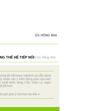
GS HỒNG MAI
G THẾ HỆ TIẾP NỐI
Gs Hồng Mai
/
húng tôi rất hoan nghênh và sẵn sàng
iếp nhận các ý kiến đóng góp của bạn
ể phát triển Nhịp Cầu Giáo Lý ngày
t tốt hơn.
ãy gửi góp ý của bạn tại đây