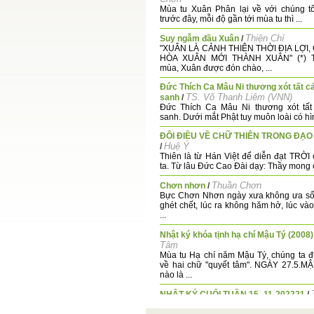
Mùa tu Xuân Phân lại về với chúng tô
trước đây, mỗi độ gần tới mùa tu thì ...
Thiện Chí
Suy ngẫm đầu Xuân
/
"XUÂN LÀ CẢNH THIÊN THỜI ĐỊA LỢI
HÒA XUÂN MỚI THÀNH XUÂN" (*) T
mùa, Xuân được đón chào, ...
Đức Thích Ca Mâu Ni thương xót tất c
TS. Võ Thanh Liêm (VNN)
sanh
/
Đức Thích Ca Mâu Ni thương xót tất
sanh. Dưới mắt Phật tuy muôn loài có hìn
ĐÔI ĐIỀU VỀ CHỮ THIÊN TRONG ĐẠO
Huệ Ý
/
Thiên là từ Hán Việt để diễn đạt TRỜI
ta. Từ lâu Đức Cao Đài dạy: Thầy mong co
Thuần Chơn
Chơn nhơn
/
Bực Chơn Nhơn ngày xưa không ưa số
ghét chết, lúc ra không hăm hở, lúc và
...
Nhật ký khóa tịnh hạ chí Mậu Tý (2008)
Tâm
Mùa tu Hạ chí năm Mậu Tý, chúng ta 
về hai chữ "quyết tâm". NGÀY 27.5.M
nào là ...
NHẬT KÝ CUỐI TUẦN 15 -11-202221
/
" Nền Đạo lập nên là nhờ có lòng đạo đ