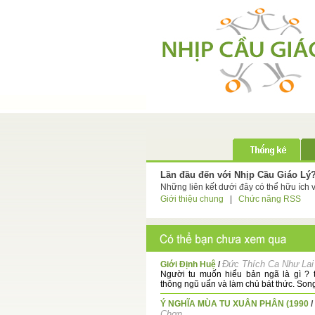
Lần đầu đến với Nhịp Cầu Giáo Lý
Những liên kết dưới đây có thể hữu ích 
Giới thiệu chung
|
Chức năng RSS
Đức Thích Ca Như Lai
Giới Định Huệ
/
Người tu muốn hiểu bản ngã là gì ? 
thông ngũ uẩn và làm chủ bát thức. Song 
Ý NGHĨA MÙA TU XUÂN PHÂN (1990
/
Chơn