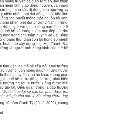
hiên mạng truyền bá giáo lý thiên đạo khắp
uan niệm tam giáo đồng nguyên, vạn giáo
phân biệt màu sắc dị đồng tính ngưỡng và
 ý niệm nhân loại đại đồng, hoài bão tình
đồng thọ huyết thống một nguồn tối linh.
không phân biệt địa phương Nam, Trung,
ạc Hồng, giữ vững non sông bản đồ chữ S
 thế hệ trẻ trung, mầm non tiếp nối đời
ăng mọc trong tinh thần huynh đệ đại đồng
ng khoảng thời gian còn lại trong sứ mệnh
, hoài bão xây dựng một Hội Thánh Đại
rưởng là người anh đáng kính của thế hệ
n tâm đào tạo thế hệ tiếp nối. Đạo trưởng
 đạo trưởng luôn mong muốn những người
ãi từ thế hệ này đến thế hệ khác không gián
i do thế hệ trước để lại hướng phát triển
của những người đi trước. Dòng nước mãi
o giờ tắt. Điều quan trọng là đạo trưởng
ỗ:
“Muốn làm đại sự các em phải được trui
một vài giờ cho đạo là đủ, công chưa dày,
áng 10 năm Canh Tý (29-11-2020), chúng
ai