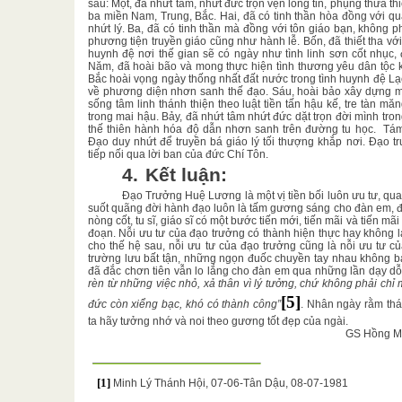
sau: Một, đã nhứt tâm, nhứt đức trọn vẹn lòng tin, phụng thừa t
ba miền Nam, Trung, Bắc. Hai, đã có tinh thần hòa đồng với q
nhứt lý. Ba, đã có tinh thần mà đồng với tôn giáo bạn, không 
phương tiện truyền giáo cũng như hành lễ. Bốn, đã thiết tha với
huynh đệ nơi thế gian sẽ có ngày như tình linh sơn cốt nhục, 
Năm, đã hoài bão và mong thực hiện tình thương yêu dân tộc 
Bắc hoài vọng ngày thống nhất đất nước trong tình huynh đệ L
về phương diện nhơn sanh thế đạo. Sáu, hoài bảo xây dựng một
sống tâm linh thánh thiện theo luật tiền tấn hậu kế, tre tàn m
trong mai hậu. Bảy, đã nhứt tâm nhứt đức dặt trọn đời mình tro
thế thiên hành hóa độ dẫn nhơn sanh trên đường tu học.
Tám
Đạo duy nhứt để truyền bá giáo lý tối thượng khắp nơi. Đạo t
tiếp nối qua lời ban của đức Chí Tôn.
4.
Kết luận:
Đạo Trưởng Huệ Lương là một vị tiền bối luôn ưu tư, qua
suốt quãng đời hành đạo luôn là tấm gương sáng cho đàn em,
nòng cốt, tu sĩ, giáo sĩ có một bước tiến mới, tiến mãi và tiến m
đoạn. Nỗi ưu tư của đạo trưởng có thành hiện thực hay không lạ
cho thế hệ sau, nỗi ưu tư của đạo trưởng cũng là nỗi ưu tư 
trường lưu bất tận, những ngọn đuốc chuyền tay nhau không ba
đã đắc chơn tiên vẫn lo lắng cho đàn em qua những lần dạy d
rèn từ những việc nhỏ, xả thân vì lý tưởng, chứ không phải chỉ 
[5]
đức còn xiểng bạc, khó có thành công”
. Nhân ngày rằm th
ta hãy tưởng nhớ và noi theo gương tốt đẹp của ngài.
GS Hồng M
[1]
Minh Lý Thánh Hội, 07-06-Tân Dậu, 08-07-1981