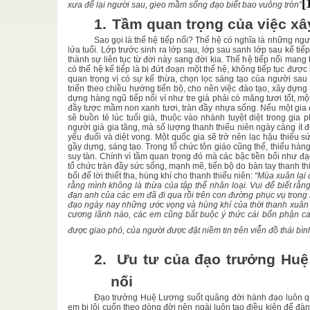
[
xưa để lại người sau, gieo mầm sống đạo biết bao vuông tròn”
1.
Tầm quan trọng của việc xây
Thân phận,
Trịnh Công
Sao gọi là thế hệ tiếp nối? Thế hệ có nghĩa là những ngư
lứa tuổi. Lớp trước sinh ra lớp sau, lớp sau sanh lớp sau kế tiếp
thành sự liên tục từ đời này sang đời kia. Thế hệ tiếp nối mang
có thế hệ kế tiếp là bị đứt đoạn một thế hệ, không tiếp tục được
ời đều có
quan trọng vì có sự kế thừa, chọn lọc sáng tạo của người sau 
 thật chân
triển theo chiều hướng tiến bộ, cho nên việc đào tạo, xây dựng
dựng hàng ngũ tiếp nối ví như tre già phải có măng tươi tốt, m
đầy tược mầm non xanh tươi, tràn đầy nhựa sống. Nếu một gia 
Thượng Chí
sẽ buồn tẻ lúc tuổi già, thuộc vào nhánh tuyệt diệt trong gia
người già gia tăng, mà số lượng thanh thiếu niên ngày càng ít đ
niệm Khánh
yếu đuối và diệt vong. Một quốc gia sẽ trở nên lạc hậu thiếu s
đây là bài
gầy dựng, sáng tạo. Trong tổ chức tôn giáo cũng thế, thiếu hàng
suy tàn. Chính vì tầm quan trọng đó mà các bậc tiền bối như đạ
tổ chức tràn đầy sức sống, mạnh mẽ, tiến bộ do bàn tay thanh th
bối để lời thiết tha, hùng khí cho thanh thiếu niên:
“Mùa xuân lại 
 sống chơn
rằng mình không là thừa của tập thể nhân loại. Vui để biết rằn
...
đạn anh của các em đã đi qua rồi trên con đường phục vụ trong s
đạo ngày nay những ước vọng và hùng khí của thời thanh xuân n
cương lãnh nào, các em cũng bắt buộc ý thức cái bổn phận ca
được giao phó, của người được đặt niềm tin trên viễn đồ thái bìn
2.
Ưu tư của đạo trưởng Huệ
nối
Đạo trưởng Huệ Lương suốt quãng đời hành đạo luôn qu
em bị lôi cuốn theo dòng đời nên ngài luôn tạo điều kiện để đà