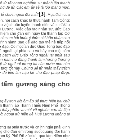
ệ tử rất hoan nghênh sự thành lập thanh
húng đệ tử. Các em ấy sẽ là lớp măng mọc.
[3]
c tổ chức ngoài đời mất”
. Mục đích của
uyện, nói cách khác là thực hành Tam Công:
o việc huấn luyện thanh niên và tu sĩ đầu
ệ Lương. Việc đào tạo nhân sự, đức Cao
h nhiệm cho đàn em ngay khi thành lập Cơ
, các em bắt buộc ý thức cái bổn phận cao
trình hành đạo để đào tạo thế hệ tiếp nối
 cơ đạo. Có một lần đức Giáo Tông bảo đạo
 ngoái lại phía sau và hãy cho một cảm
h bạch đức Giáo Tông ngoái lại phía sau
 niên nam nữ đang thành tâm hướng thượng
ệ tử nghĩ tới tương lai của nước non của
ươi tốt này. Chúng đệ tử nhận thấy trách
y để tiền tấn hậu kế cho đạo pháp được
 tấm gương sáng cho
g ấy trọn đời ôm ấp để thực hiện hai chữ
i thành lập Thanh Thiếu Niên Phổ Thông
 thấy phần vụ mới về nghiên cứu tài liệu
giờ, ngoại trừ hiền đệ Huệ Lương không ai
ơng lai phía trước và chính ngài phải định
g cho đàn em trong suốt quãng đời hành
am Kỳ Phổ Độ đúc kết qua tám điểm như