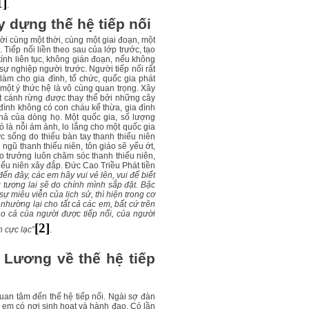
1]
.
 dựng thế hệ tiếp nối
ời cùng một thời, cùng một giai đoạn, một
. Tiếp nối liền theo sau của lớp trước, tạo
 tính liên tục, không gián đoạn, nếu không
 sự nghiệp người trước. Người tiếp nối rất
làm cho gia đình, tổ chức, quốc gia phát
 một ý thức hệ là vô cùng quan trọng. Xây
ột cánh rừng được thay thế bởi những cây
đình không có con cháu kế thừa, gia đình
 phả của dòng họ. Một quốc gia, số lượng
ó là nỗi ám ảnh, lo lắng cho một quốc gia
ức sống do thiếu bàn tay thanh thiếu niên
 ngũ thanh thiếu niên, tôn giáo sẽ yếu ớt,
o trưởng luôn chăm sóc thanh thiếu niên,
iếu niên xây đắp. Đức Cao Triều Phát tiền
đến đây, các em hãy vui vẻ lên, vui để biết
g tương lai sẽ do chính mình sắp đặt. Bậc
ự miêu viễn của lịch sử, thì hiện trong cơ
hường lại cho tất cả các em, bất cứ trên
o cả của người được tiếp nối, của người
[2]
h cực lạc”
.
 Lương về thế hệ tiếp
an tâm đến thế hệ tiếp nối. Ngài sợ đàn
n em có nơi sinh hoạt và hành đạo. Có lần