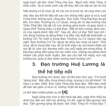
ngài bạch với đức Giáo Tông như sau:
“Bạch đức Giáo Tông, đ
thiếu niên. Ấy là vườn ươm cây để thay thế cho lớp tre tàn là c
Nếu không có tổ chức ấy thì các em vì bị bỏ rơi, sẽ chạy theo cá
việc đào tạo thế hệ tiếp nối sao cho thông hiểu giáo lý và tu l
Công trình, không quả, công phu. Đức Giáo Tông Đại Đạo lại gia
tiên cho Ban Thường Vụ Cơ Quan, trong đó có đạo trưởng Hu
Triều Phát tiền bối đã chỉ con đường phía trước và giao trác
Quan Phổ Thông Giáo Lý Đại Đạo:
“Bất cứ trên cương lãnh nào
cả của người được tiếp nối”
. Sau đó, đức Lê Đại Tiên ban lịch 
cho đúng hướng và đúng thiên ý là điều cần thiết để phát triển
trưởng Chí Tín (một vị trong Ban Thường Vụ Cơ Quan) hãy ngó
nghĩ. Đạo trưởng Chí Tín ngoái lại phía sau lưng và bạch:
“Kín
lưng, đệ tử trong đàn này, đệ tử nhìn thấy các em thanh thiếu
mà đệ tử cảm xúc thương mến cho tuổi ngây thơ trong trắng. Đ
Đại Đạo đang tiềm tàng nơi các mầm non, những hạt giống lành t
nhiệm cần phải huấn luyện, đào tạo cho thế hệ măng non nà
trường lưu, giáo lý đạo được xương minh trường cửu
”.
3.
Đạo trưởng Huệ Lương là
thế hệ tiếp nối
Đạo trưởng còn được đức chí tôn ban như sau:
“Chí hướn
“dung hòa”. Mặc dầu chưa thành công, nhưng ý chí đã thành”.
Kh
Giáo Lý năm 1966. Đức Giáo Tông Đại Đạo dạy:
“Bần đạo nhận
để đào tạo giáo sĩ và tu sĩ, những nhân tài trong cơ quan hiện 
[4]
có thể đảm nhiệm phần vụ đó”
.
Ngài cũng như chư vị tiền khai đại đạo, ngài nhìn thấy tư
đoạt cho đàn em một con đường. Do đó, ngài là tấm gương sán
đạo. Tấm gương sáng đã được đức Giáo Tông Vô Vi Đại Đạo T