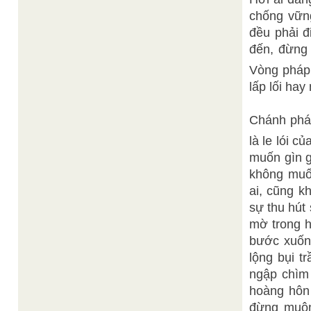
chống vững
đều phải đ
đến, đừng 
Vòng pháp
lấp lối hay
Chánh pháp
là le lói 
muốn gìn g
không muố
ai, cũng k
sự thu hút
mờ trong h
bước xuốn
lộng bụi tr
ngập chìm 
hoàng hôn
đừng muộn