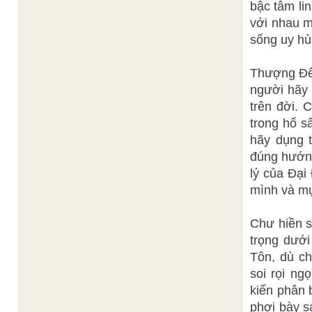
bậc tâm li
với nhau m
sống uy hù
Thượng Đế
người hãy 
trên đời. 
trong hố s
hãy dụng t
đúng hướng
lý của Đại
mình và mụ
Chư hiền s
trọng dưới
Tôn, dù c
soi rọi ng
kiến phân 
phơi bày s