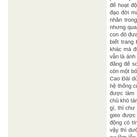
để hoạt độ
đạo đời m
nhân trong
nhưng quan
con đò đưa
biết trang
khác mà đ
vẫn là ánh
đăng để so
còn một bó
Cao Đài dù
hệ thống c
được làm 
chủ khó tá
gì, thì chư
gieo được 
động có tí
vậy thì dư