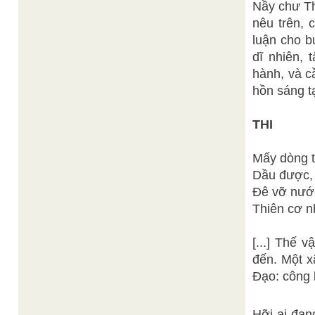
Nầy chư Th
nêu trên, 
luận cho b
dĩ nhiên, 
hành, và c
hồn sáng t
THI
Mấy dòng t
Dầu được, 
Đê vỡ nước
Thiên cơ n
[...] Thế 
đến. Một x
Đạo: công b
Hỡi ai đan