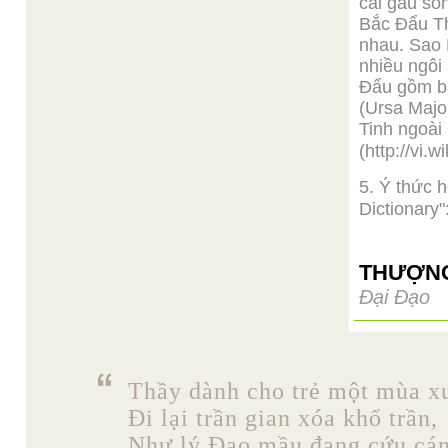
cái gàu sò
Bắc Đẩu Th
nhau. Sao 
nhiều ngôi
Đẩu gồm bả
(Ursa Majo
Tinh ngoài
(http://vi.
5. Ý thức 
Dictionary"
THƯỢNG
Đại Đạo
Thầy dành cho trẻ một mùa x
Đi lại trần gian xóa khổ trần,
Như lý Đạo mầu đang cứu cán