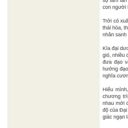
sự lầm lẫn
con người 
Trời có xu
thái hòa, t
nhân sanh 
Kìa đại dư
gió, nhiều 
đưa đạo v
hướng đạo,
nghĩa cươn
Hiểu mình
chương tr
nhau mới đ
độ của Đại
giác ngạn 