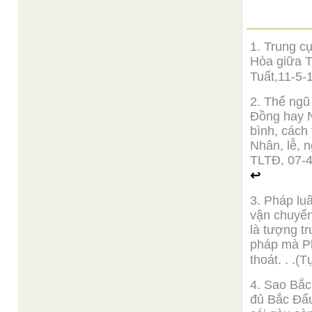
1. Trung c
Hòa giữa T
Tuất,11-5-
2. Thế ngũ
Đồng hay N
bình, cách 
Nhân, lễ, n
TLTĐ, 07-4
↩
3. Pháp lu
vận chuyển
là tượng tr
pháp mà Ph
thoát. . .
4. Sao Bắc
đủ Bắc Đẩu