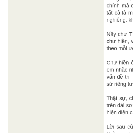
chính mà đ
tất cả là 
nghiêng, k
Nầy chư T
chư hiền, 
theo mỗi ư
Chư hiền ô
em nhắc nh
vấn đề thị
sử riêng tư
Thật sự, 
trên dải s
hiện diện 
Lời sau c