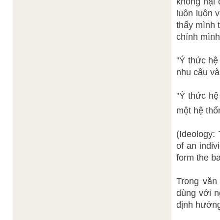
không nại 
luôn luôn v
thấy mình 
chính mình
"Ý thức hệ
nhu cầu và
"Ý thức hệ
một hệ thốn
(Ideology:
of an indiv
form the ba
Trong văn
dùng với n
định hướn