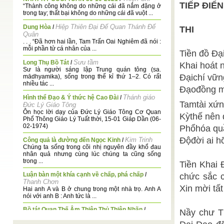
TIẾP ĐIỂN
“Thành công không do những cái đã nắm đặng ở
trong tay; thất bại không do những cái đã vuột ...
Hiệp Thiên Đại Đế Quan Thánh Đế
Dung Hòa
/
THI
Quân
. . . “Đã hơn hai lần, Tam Trấn Oai Nghiêm đã nói :
mỗi phần tử cá nhân của ...
Tiền đồ Đạ
Sưu tầm
Long Thụ Bồ Tát
/
Khai hoát 
Sư là người sáng lập Trung quán tông (sa.
Đạichí vữn
mādhyamika), sống trong thế kỉ thứ 1–2. Có rất
nhiều tác ...
Đạođồng m
Thánh giáo
Hình thể Đạo & Ý thức hệ Cao Đài
/
Tamtài xứn
Đức Lý Giáo Tông
Ôn học lời dạy của Đức Lý Giáo Tông Cơ Quan
Kỳthế nên 
Phổ Thông Giáo Lý Tuất thời, 15-01 Giáp Dần (06-
02-1974)
Phổhóa qu
Độđời ai hỡ
Kim Trinh
Công quả là đường đến Ngọc Kinh
/
Chúng ta sống trong cõi nhị nguyên đầy khổ đau
nhân quả nhưng cùng lúc chúng ta cũng sống
trong ...
Tiền Khai
Luận bàn một khía cạnh về chấp, phá chấp
/
chức sắc c
Thanh Chơn
Xin mời tất
Hai anh A và B ở chung trong một nhà trọ. Anh A
nói với anh B : Anh tức là ...
Bồ tát Quan Thế Âm Thiên Thủ Thiên Nhãn
/
Nầy chư T
Thanh Sương