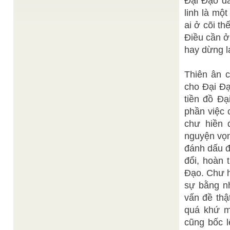
Đại Đạo đã
Bài Thuyết đạo tại Cơ Quan Phổ Thông Giáo Lý
Đại Đạo ngày 19-6-Đinh Hợi (01-8-2007)
linh là mộ
________ [Ảnh bên: Tượng Quan Thế Âm Bồ ...
ai ở cõi t
Kim Trinh
Tôn sư trọng đạo
/
Không thầy đố mày làm nên, Công danh gặp bước
Điều cần ở
chớ quên ơn thầy. Yêu kính thầy mới làm thầy,
hay dừng lạ
Những phường bội ...
Ban Biên Tập
Người những tưởng. . .
/
"Người những tưởng Cao Đài tôn giáo, Nào hay
Thiên ân 
đâu Đại Đạo hoằng dương, Gồm thâu trăm nẻo
cho Đại Đạ
ngàn đường, Tam nguơn chuyển ...
tiền đồ Đạ
Sưu tầm từ
Đình làng - văn hóa Việt Nam
/
danangpt.com.vn
phần việc 
Thế kỷ XVIII, Việt Nam có khoảng 11.800 làng xã.
chư hiền 
Mỗi làng có một cụm kiến trúc nghệ thuật tôn ...
nguyện vọn
Huệ Ý
Thần Tiên Xướng Họa
/
Xướng : " Thiều quang vũ trụ ánh muôn màu,
đánh dấu đ
Quyền pháp Tam Kỳ một túi thâu; Chuốc chén kim
tượng cùng thế ...
đổi, hoàn 
Đạo. Chư h
sự bằng n
vấn đề thậ
quá khứ m
cũng bốc l