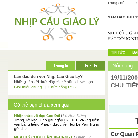
Trang chủ
NĂM ĐẠO THỨ 9
TIN TỨC
BÀI
Nội dung
Lần đầu đến với Nhịp Cầu Giáo Lý?
19/11/20
Những liên kết dưới đây có thể hữu ích với bạn.
CHƯ TIỀ
Giới thiệu chung
|
Chức năng RSS
Lê Anh Dũng
Nhận thức về đạo Cao Đài
/
Trong Tờ khai Đạo ghi ngày 07-10-1926 (nguyên
văn bằng tiếng Pháp), được tiền bối Lê Văn Trung
gửi cho ...
Cơ Quan P
Thiện Chí
NHAT KÝ CUỐI TUẦN 30-10-2021
/