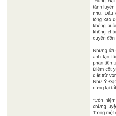
"Hàng Đại 
tánh luyện
như. Dầu 
lòng xao đ
không buồn
không chán
duyên đốn 
Những lời 
anh tận tâ
phân tiên 
Điểm cốt y
diệt trừ v
Như Ý Đạo
dừng lại tất
"Còn niệm 
chừng luyệ
Trong một 