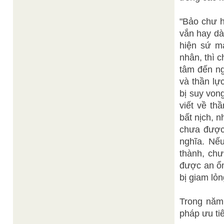
"Bảo chư h
vắn hay dà
hiện sứ mạ
nhân, thì 
tâm đến ng
và thần lự
bị suy von
viết về th
bất nịch, n
chưa được
nghĩa. Nế
thành, chư
được an ổn
bị giam lỏn
Trong năm
pháp ưu ti