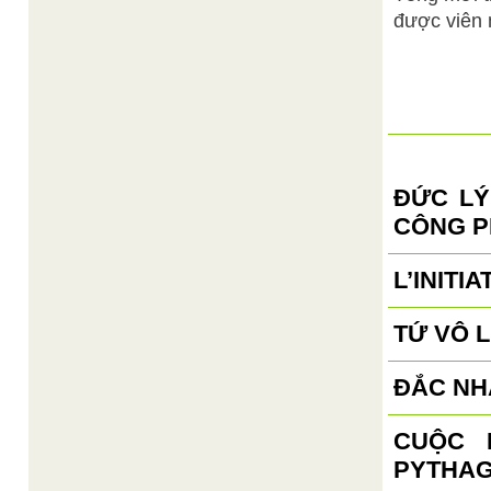
được viên 
ĐỨC LÝ
CÔNG P
L’INITI
TỨ VÔ 
ĐẮC NH
CUỘC 
PYTHA