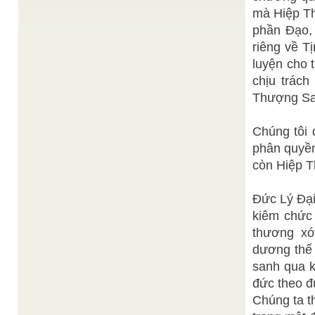
Theo sáng kiến của UNESCO, Đại Hội Đồng Liên
mà Hiệp Th
Hiệp Quốc đã ...
phần Đạo, 
Đạt Tường
Ngược Dòng Đạo Sử
/
riêng về T
Đại Đạo Tam Kỳ Phổ Độ hay Cao Đài giáo-cơ phổ
độ đã hiện diện trên Nam bang Thánh địa ...
luyện cho 
NGHĨ VỀ ĐẤNG CỨU CHUỘC ( Từ Cứu chuộc
chịu trác
Thiện Chí
đến Cứu độ )
/
Thượng San
Các đây khoảng 5 năm, chúng tôi từng có duyên
lành với lễ Giáng Sinh đồng thời là lễ Kỷ ...
Vua Trần Nhân Tông - Anh hùng dân tộc kiêm
Chúng tôi 
Giáo sư Đặng Đức Siêu
triết gia, thi sĩ
/
phân quyền
Sau 14 năm làm vua, theo truyền thống của nhà
Trần, Nhân Tông nhường ngôi cho con là Anh
còn Hiệp T
Tông, ...
Đức Lý Đại
kiêm chức
thương xó
dương thế 
sanh qua k
đức theo đ
Chúng ta t