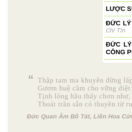
LƯỢC S
ĐỨC LÝ
Chí Tín
ĐỨC LÝ
CÔNG P
Thập tam ma khuyên đừng lấp
Gươm huệ cầm cho vững diệt 
Tịnh lòng hầu thấy chơn như,
Thoát trần sẵn có thuyền từ r
Đức Quan Âm Bồ Tát, Liên Hoa Cửu