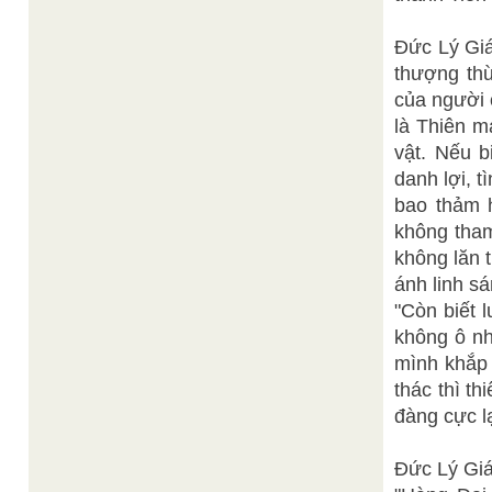
Đức Lý Giá
thượng thừ
của người 
là Thiên m
vật. Nếu b
danh lợi, t
bao thảm h
không tha
không lăn 
ánh linh s
"Còn biết 
không ô nh
mình khắp c
thác thì th
đàng cực lạ
Đức Lý Gi