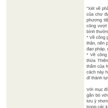
"Xét về ph
của chư đ
phương tiệ
cũng vượt
bình thường
* Về công 
thân, nên 
đạo pháp, 
* Về công 
thừa Thiê
thẩm của h
cách này h
dĩ thành t
Với mục đí
gắn bó với
lưu ý nhơn
trong các 