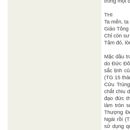
trong một 
THI
Ta mến, ta
Giáo Tông 
Chỉ còn sư 
Tâm đó, lò
Mặc dầu tr
do Đức Đô
sắc lịnh 
(TG 15 thá
Cửu Trùng
chắt chiu 
đạo đức t
làm tròn 
Thượng Đế
Ngài rồi 
sử dụng q