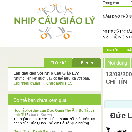
Trang chủ
NĂM ĐẠO THỨ 9
TIN TỨC
BÀI
Nội dung
Lần đầu đến với Nhịp Cầu Giáo Lý?
13/03/20
Những liên kết dưới đây có thể hữu ích với bạn.
CHÍ TÍN
Giới thiệu chung
|
Chức năng RSS
Học tập lời dạy của Đức Quan Thế Âm Bồ Tát về
Đức L
Thanh Sương
chữ TU
/
Từ ngàn năm trước chúng sanh đã biết đến uy
danh của Đức Quan Thế Âm Bồ Tát qua những ...
ten_tac_gia
Danh Thầy, Danh Đạo
/