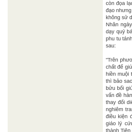
còn đọa lạ
đạo nhưng 
không sử d
Nhân ngày 
dạy quý bá
phu tu tán
sau:
"Trên phươ
chất để gi
hiền muội 
thì bảo sa
bửu bối gi
vấn đề hành
thay đổi d
nghiêm tra
điều kiện 
giáo lý c
thành Tiên