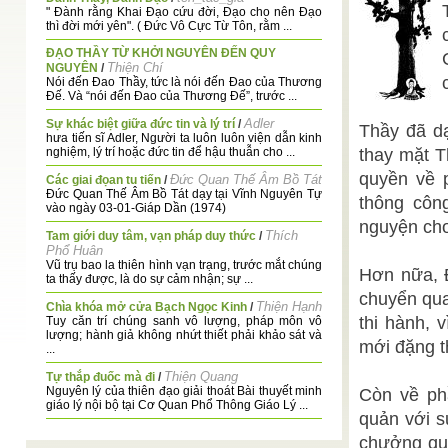
" Đành rằng Khai Đạo cứu đời, Đạo cho nên Đạo
thì đời mới yên". ( Đức Vô Cực Từ Tôn, rằm ...
ĐẠO THẦY TỪ KHỞI NGUYÊN ĐẾN QUY
Thiện Chí
NGUYÊN
/
Nói đến Đao Thầy, tức là nói đến Đao của Thương
Đế. Và “nói đến Đao của Thương Đế”, trước ...
Adler
Sự khác biệt giữa đức tin và lý trí
/
Thầy đã dạ
hưa tiến sĩ Adler, Người ta luôn luôn viện dẫn kinh
nghiệm, lý trí hoặc đức tin để hậu thuẫn cho ...
thay mặt T
quyền về 
Đức Quan Thế Âm Bồ Tát
Các giai đọan tu tiến
/
Đức Quan Thế Âm Bồ Tát dạy tại Vĩnh Nguyên Tự
thông côn
vào ngày 03-01-Giáp Dần (1974)
nguyện cho
Thích
Tam giới duy tâm, vạn pháp duy thức
/
Phổ Huân
Vũ trụ bao la thiên hình vạn trạng, trước mắt chúng
Hơn nữa, Đ
ta thấy được, là do sự cảm nhận; sự ...
chuyển qua
Thiện Hạnh
Chìa khóa mở cửa Bạch Ngọc Kinh
/
thi hành, 
Tuy căn trí chúng sanh vô lượng, pháp môn vô
lượng; hành giả không nhứt thiết phải khảo sát và
mới đặng t
...
Thiện Quang
Tự thắp đuốc mà đi
/
Nguyên lý của thiên đạo giải thoát Bài thuyết minh
Còn về ph
giáo lý nội bộ tại Cơ Quan Phổ Thông Giáo Lý ...
quản với 
Ban Biên Tập
SÁNG KIẾN HÒA BÌNH
/
chưởng quả
NĂM MỚI, NHÌN LẠI SÁNG KIẾN HÒA BÌNH CŨ