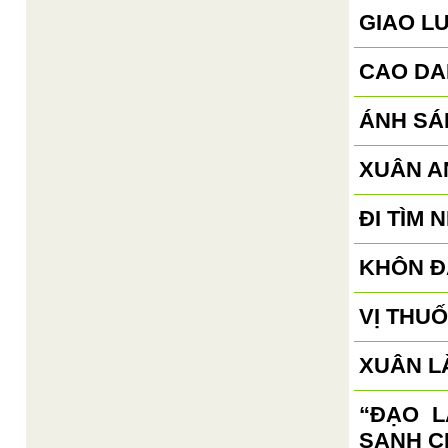
GIAO L
CAO DA
ÁNH SÁ
XUÂN AN
ĐI TÌM 
KHÔN Đ
VỊ THU
XUÂN L
“ĐẠO 
SANH C