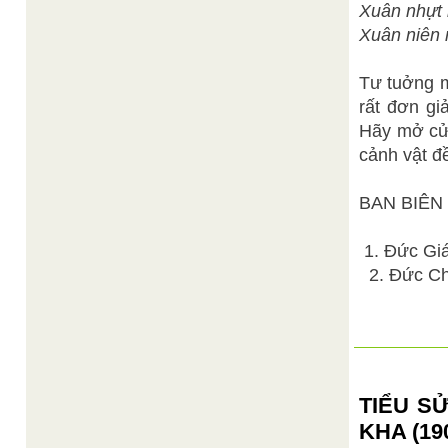
Xuân nhựt 
Xuân niên 
Tư tuởng m
rất đơn gi
Hãy mở cửa
cảnh vật đề
BAN BIÊN
1. Đức Gi
2. Đức Chí
TIỂU S
KHA (190