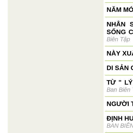
NĂM MỚ
NHÂN S
SỐNG C
Biên Tập
NÀY XUÂ
DI SẢN
TỪ " L
Ban Biên
NGƯỜI T
ĐỊNH H
BAN BIÊ