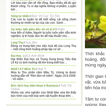
Lời báu nào cần vẽ rắn rồng, Bao nhiêu đã đủ gọi
thành công. Tu vì đại nghĩa không vì phẩm, Luyện
bởi ...
Đức Vô Cực Từ Tôn
Sống tự nhiên
/
Các con tu luyện là để biết sống cái sống chơn
thường tự nhiên tự tại của các con. Sanh ...
Adler
Sự khác biệt giữa đức tin và lý trí
/
hưa tiến sĩ Adler, Người ta luôn luôn viện dẫn kinh
nghiệm, lý trí hoặc đức tin để hậu thuẫn cho ...
Sưu tầm
Long Thụ
/
Động cơ trung tâm cho việc hoá độ của Long Thụ
– một công trình hoằng pháp lập cơ sở ...
Thời khắc
Lê Anh Minh
Đại Học_1
/
hoàng, đổ
Hai thiên Đại Học và Trung Dung trong Tiểu Đái
Lễ Ký có ảnh hưởng rất lớn trong triết học ...
mừng ngày 
Huệ Ý
NHẬT KÝ MÙA TU
/
Mùa tu Thu phân năm Mậu Tý, chúng ta được
hướng dẫn về “Rèn tâm vô niệm”. Ngày 19.9.2008.
Thời gian 
- Vô niệm ...
vật, vừa b
Tuổi Trẻ
Bức bích hoạ thần thoại ở Bamiyan
/
tiến hóa tro
Online
Nhóm các nhà nghiên cứu Nhật Bản vừa tìm thấy
bức hình của một loài sinh vật huyền thoại trên ...
Tâm tư con
Wikipedia
Tóm Tắt Lịch Sử Phật Giáo
/
ngừng the
EncyclopediaTiếng Việt