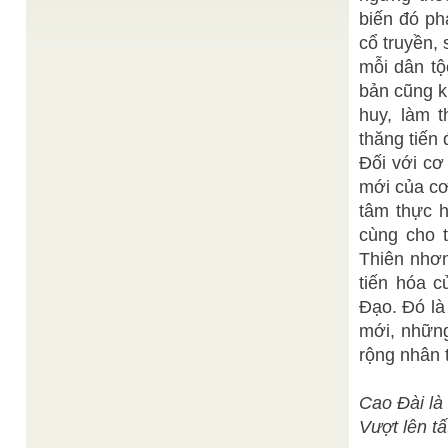
Tóm tắt các diễn biến trong lịch sử Phật giáo Sự
biến đó phả
phát triển của Phật giáo thời vua Asoka566-486
cổ truyền, 
TCN: Thích ...
mỗi dân tộ
Hồng Phúc
Tình Vô Cực
/
Một mùa Trung Thu nữa lại về trên quê hương Việt
bản cũng k
Nam. Kể từ khi Đức Thượng Đế giáng trần ...
huy, làm 
VŨ TRỤ QUAN - NHÂN SINH QUAN CAO ĐÀI
/
thăng tiến
CƠ QUAN PTGL ĐẠI ĐẠO
VŨ TRỤ QUAN Có thể nói Vũ Trụ Quan Cao Ðài
Đối với cơ
bao hàm hai khái niệm quan trọng là: -Cơ nguyên
biến ...
mới của cơ
tâm thực h
Hồng Phúc
Tinh thần vạn giáo nhất lý
/
"Vốn từ trước Thầy đã lập ra Ngũ Chi Đại Đạo là
cùng cho 
Nhơn Đạo, Thần Đạo, Thánh Đạo, Tiên Đạo ...
Thiên nhơ
tiến hóa c
Đạo. Đó là
mới, những
rộng nhân 
Cao Đài là 
Vượt lên tấ