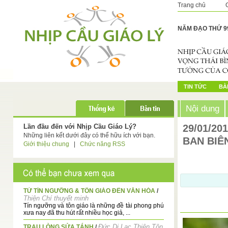
Trang chủ
NĂM ĐẠO THỨ 9
TIN TỨC
BÀI
Nội dung
Lần đầu đến với Nhịp Cầu Giáo Lý?
29/01/20
Những liên kết dưới đây có thể hữu ích với bạn.
BAN BIÊ
Giới thiệu chung
|
Chức năng RSS
TỪ TÍN NGƯỠNG & TÔN GIÁO ĐẾN VĂN HÓA
/
Thiện Chí thuyết minh
Tín ngưỡng và tôn giáo là những đề tài phong phú
xưa nay đã thu hút rất nhiều học giả, ...
Đức Di Lạc Thiên Tôn
TRAU LÒNG SỬA TÁNH
/