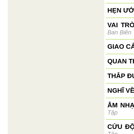
HẸN ƯỚ
VAI TR
Ban Biên
GIAO C
QUAN T
THẮP Đ
NGHĨ VỀ
ÂM NHẠ
Tập
CỨU ĐỘ