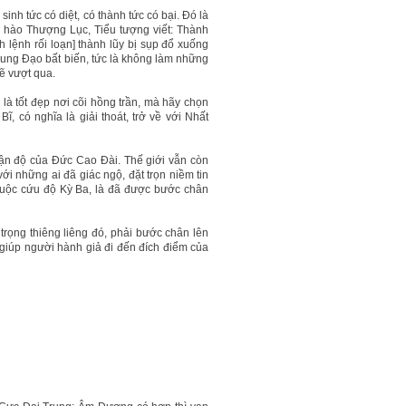
sinh tức có diệt, có thành tức có bại. Đó là
ên hào Thượng Lục, Tiểu tượng viết: Thành
 lệnh rối loạn] thành lũy bị sụp đổ xuống
rung Đạo bất biến, tức là không làm những
ẽ vượt qua.
là tốt đẹp nơi cõi hồng trần, mà hãy chọn
, có nghĩa là giải thoát, trở về với Nhất
tận độ của Đức Cao Đài. Thế giới vẫn còn
i những ai đã giác ngộ, đặt trọn niềm tin
uộc cứu độ Kỳ Ba, là đã được bước chân
ọng thiêng liêng đó, phải bước chân lên
giúp người hành giả đi đến đích điểm của