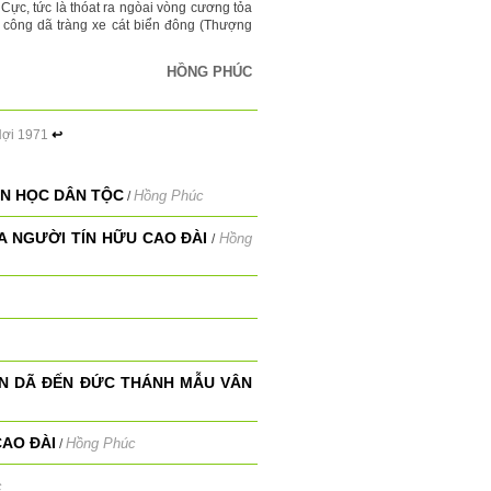
Cực, tức là thóat ra ngòai vòng cương tỏa
là công dã tràng xe cát biển đông (Thượng
HỒNG PHÚC
Hợi 1971
↩
ĂN HỌC DÂN TỘC
Hồng Phúc
/
 NGƯỜI TÍN HỮU CAO ĐÀI
Hồng
/
N DÃ ĐẾN ĐỨC THÁNH MẪU VÂN
CAO ĐÀI
Hồng Phúc
/
c