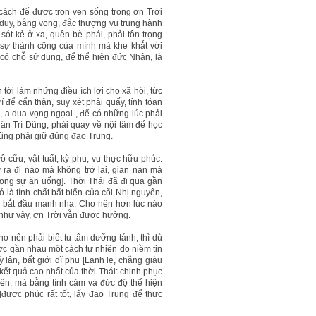
cách để được trọn vẹn sống trong ơn Trời
duy, bằng vong, đắc thượng vu trung hành
ót kẻ ở xa, quên bè phái, phải tôn trọng
 sự thành công của mình mà khe khắt với
 có chỗ sử dụng, để thể hiện đức Nhân, là
 tới làm những điều ích lợi cho xã hội, tức
í để cẩn thận, suy xét phải quấy, tính tóan
à, a dua vọng ngọai , để có những lúc phải
hân Trí Dũng, phải quay về nội tâm để học
cũng phải giữ đúng đạo Trung.
ô cữu, vật tuất, kỳ phu, vu thực hữu phúc:
ra đi nào mà không trở lại, gian nan mà
trong sự ăn uống]. Thời Thái đã đi qua gần
 là tính chất bất biến của cõi Nhị nguyên,
đã bắt đầu manh nha. Cho nên hơn lúc nào
 như vậy, ơn Trời vẫn được hưởng.
o nên phải biết tu tâm dưỡng tánh, thì dù
được gần nhau một cách tự nhiên do niềm tin
 lân, bất giới dĩ phu [Lanh lẹ, chẳng giàu
kết quả cao nhất của thời Thái: chinh phục
ên, mà bằng tình cảm và đức độ thể hiện
được phúc rất tốt, lấy đạo Trung để thực