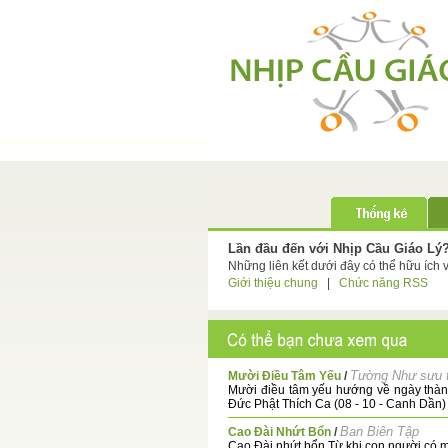
Lần đầu đến với Nhịp Cầu Giáo Lý
Những liên kết dưới đây có thể hữu ích 
Giới thiệu chung
|
Chức năng RSS
Tường Như sưu 
Mười Điều Tâm Yếu
/
Mười điều tâm yếu hướng về ngày thà
Đức Phật Thích Ca (08 - 10 - Canh Dần) 1
Ban Biên Tập
Cao Đài Nhứt Bổn
/
Cao Đài nhứt bổn Từ khi con người có mặ