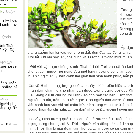
Thái có 
 ...
-Tượng 
Thiện
nh
/
khí của
Đất, tứ
ánh ký hòa
hòa giữ
thánh Tây
Dương g
trong đị
c Quán
hành Thánh
-Áp dụn
3.Kỷ Dậu
giáng xuống len lỏi vào trong lòng đất, đun đẩy tác động làm c
tươi tốt. Khí âm bay lên, hòa cùng khí Dương làm cho mưa thuận
iện Chí
 sôi nỗi về
- Đối với vận hạn chúng sanh: Thái là thời Trời ban rải ân là
ng ...
chung, con người nói riêng đều một lòng ngưỡng vọng ân cao
thuận tùng thiên lý, nên cảnh thế gian thái bình hạnh phúc, bốn 
hánh Thần
-Xét về Hình nhi hạ, tượng quẻ cho thấy : Kiền biểu hiệu cho
i những bí
nhân dân, chăm lo cho nhân dân được tượng trưng bởi quẻ Khô
điều động cai trị của người lãnh đạo cho nên tạo nên được thời 
nline
Nghiêu Thuấn, trên nói dưới nghe. Con người làm được sứ mạng
Người phụ
việc sanh hóa vạn vật nơi chốn hữu hình trong vai trò chủ tể muô
 bằng Quốc
tướng thiên địa chi nghi, tả hữu dân" như lời Đại tượng truyện qu
-Do vậy, Hình tượng quẻ Thái còn có thể được hiểu : Kiền là 
tượng trưng cho người. Vì Trời –Người vốn đồng bản thể linh 
ao Đài, từ
hình. Thời Thái là giai đọan tâm Trời và tâm người có sự cảm ứn