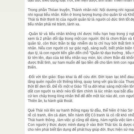
đạo đức theo đúng luật Trời, thể hiện được tinh thần Thiên nhân 
u tầm
được chia
Trong phần Thóan truyện, Thánh nhân nói: Nội dương nhi ngọai 
ão giáo và
nhi ngoại tiểu nhân. Kiền ở trong tượng trưng cho quân tử và Kh
Thái là thời thịnh trị của người quân tử là người có đức tính tốt
tiểu nhân phải né tránh, lánh xa.
háng Giêng
-Quân tử và tiểu nhân không chỉ được hiểu hạn hẹp trong ý n
xem là 2 phần đối lập trong một con người: Đó là chơn thần và 
quân tử, còn thức thần bị tập nhiễm do bị chỉ huy bởi thất tình 
c khỏi đồng
nhân. Nếu con người có sự giác ngộ, sáng suốt, biết phân biện t
đạo lý, là con người tiến gần đến chỗ "Quân tử đạo trưởng , tiể
tử lớn lên, đạo của kẻ tiểu nhân suy mòn, tức chơn thần đã kh
Trì Kim
được thất tình, sự ham muốn để tạo tiền đề cho tâm linh con ngư
14 tháng 8
thiên.
-Đối với tôn giáo: Đạo khai là để cứu đời. Đời lọan lạc khổ đa
lãng quên nguồn cội thiêng liêng, quay lưng với gia tài của Th
thời Bĩ đen tối. Để rồi một vị Giáo Tổ ra đời khai sáng một nền 
dắt con người ra khỏi nẻo tối tăm chính là lúc nhân lọai bắt đầ
cứ len chảy trong lòng nhân thế để đến một lúc nào đó, con ngư
Thiên ân, tu hành giải thoát.
Quẻ Thái nói lên sự hanh thông ngay từ đầu, thể hiện ở hào Sơ C
rể cỏ tranh, lên cả đám, tiến hành tốt] Cỏ tranh là cỏ rất khó nhổ
Thái hanh thông , làm việc gì cũng dễ dàng, hàm nghĩa việc làm r
Con người ý thức được mình đang ở vào thời Thái tức là được ơ
cho nên phải biết tận dụng để phát huy giúp đời. thực hiện sứ mạ