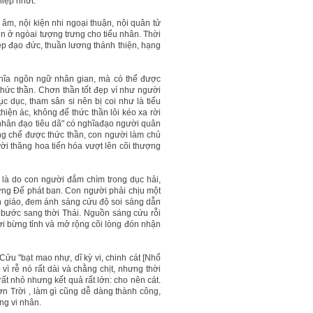
hiệp nhứt.
âm, nội kiện nhi ngoại thuận, nội quân tử
ôn ở ngòai tượng trưng cho tiểu nhân. Thời
 đẹp đạo đức, thuần lương thánh thiện, hạng
ghĩa ngôn ngữ nhân gian, mà có thể được
thức thần. Chơn thần tốt đẹp ví như người
lục dục, tham sân si nên bị coi như là tiểu
hiện ác, không để thức thần lôi kéo xa rời
u nhân đạo tiêu dã" có nghĩađạo người quân
ống chế được thức thần, con người làm chủ
ời thăng hoa tiến hóa vượt lên cõi thượng
u là do con người đắm chìm trong dục hải,
ượng Đế phát ban. Con người phải chịu một
tôn giáo, đem ánh sáng cứu độ soi sáng dẫn
u bước sang thời Thái. Nguồn sáng cứu rỗi
ời bừng tỉnh và mở rộng cõi lòng đón nhận
ửu "bạt mao nhự, dĩ kỳ vi, chinh cát [Nhổ
 vì rễ nó rất dài và chằng chịt, nhưng thời
ất nhỏ nhưng kết quả rất lớn: cho nên cát.
n Trời , làm gì cũng dễ dàng thành công,
ng vi nhân.