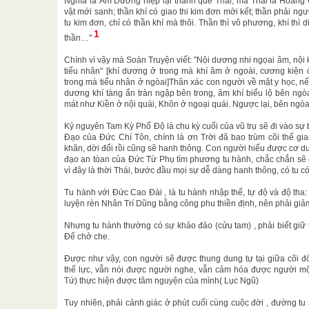
Nghĩa là Âm Dương hiệp lại thành quẻ Thái, mà Thái là Hòang
vật mới sanh; thần khí có giao thi kim đơn mới kết; thần phải ngưn
tu kim đơn, chỉ có thần khí mà thôi. Thần thì vô phương, khí thì 
1
thần…"
Chính vì vậy mà Soán Truyện viết: "Nội dương nhi ngọai âm, nội k
tiểu nhân" [khí dương ở trong mà khí âm ở ngoài, cương kiện 
trong mà tiểu nhân ở ngòai]Thân xác con người về mặt y học, nếu
dương khí tàng ẩn tràn ngập bên trong, âm khí biểu lộ bên ngòa
mát như Kiền ở nội quái, Khôn ở ngoại quái. Ngược lại, bên ngòai
Kỷ nguyên Tam Kỳ Phổ Độ là chu kỳ cuối của vũ trụ sẽ đi vào sự 
Đạo của Đức Chí Tôn, chính là ơn Trời đã bao trùm cõi thế gi
khăn, dời đổi rồi cũng sẽ hanh thông. Con người hiểu được cơ 
đạo an tòan của Đức Từ Phụ tìm phương tu hành, chắc chắn sẽ đắc
vì đây là thời Thái, bước đầu mọi sự dễ dàng hanh thông, có tu c
Tu hành với Đức Cao Đài , là tu hành nhập thế, tự độ và độ tha: 
luyện rèn Nhân Trí Dũng bằng công phu thiền định, nên phải giả
Nhưng tu hành thường có sự khảo đảo (cửu tam) , phải biết gi
Đế chở che.
Được như vậy, con người sẽ được thung dung tự tại giữa cõi đờ
thế lực, vẫn nói được người nghe, vẫn cảm hóa được người một
Tứ) thực hiện được tâm nguyện của mình( Lục Ngũ)
Tuy nhiên, phải cảnh giác ở phút cuối cùng cuộc đời , đường t