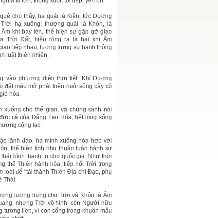
nghĩa to lớn, thông suốt, tốt đẹp, yên ổn
quẻ cho thấy, hạ quái là Kiền, tức Dương
 Trời hạ xuống; thượng quái là Khôn, là
c Âm khí bay lên, thể hiện sự gặp gỡ giao
a Trời Đất, hiểu rộng ra là hai khí Âm
iao tiếp nhau, tượng trưng sự hanh thông
nh luật thiên nhiên.
g vào phương diện thời tiết: Khí Dương
ho đất màu mỡ phát triển nuôi sống cây cỏ
 gió hòa
nh xuống cho thế gian, và chúng sanh nói
 đức cả của Đấng Tạo Hóa, hết lòng sống
phương cộng lạc.
 bậc lãnh đạo, hạ mình xuống hòa hợp với
n, thể hiện tính nhu thuận tuân hành sự
thái bình thạnh trị cho quốc gia. Như thời
 thế Thiên hành hóa, tiếp nối Trời trong
n loài để "tài thành Thiên Địa chi Đạo, phụ
ẻ Thái.
Dương tượng trưng cho Trời và Khôn là Âm
quang, nhưng Trời vô hình, còn Người hữu
g tương liên, vì con sống trong khuôn mẫu