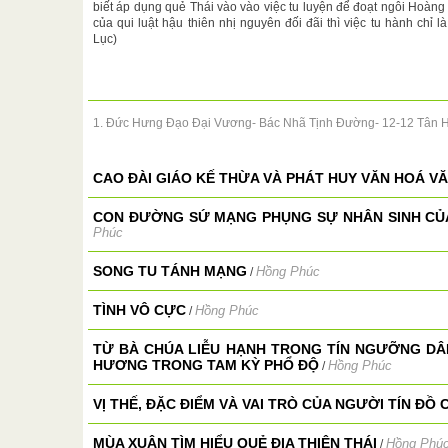
biết áp dụng quẻ Thái vào vào việc tu luyện để đoạt ngôi Hoàng 
của qui luật hậu thiên nhị nguyên đối đãi thì việc tu hành chỉ 
Lục)
1. Đức Hưng Đạo Đại Vương- Bác Nhã Tịnh Đường- 12-12 Tân 
CAO ĐÀI GIÁO KẾ THỪA VÀ PHÁT HUY VĂN HOÁ V
CON ĐƯỜNG SỨ MẠNG PHỤNG SỰ NHÂN SINH CỦA
Phúc
SONG TU TÁNH MẠNG
Hồng Phúc
/
TÌNH VÔ CỰC
Hồng Phúc
/
TỪ BÀ CHÚA LIỄU HẠNH TRONG TÍN NGƯỠNG DÂ
HƯƠNG TRONG TAM KỲ PHỔ ĐỘ
Hồng Phúc
/
VỊ THẾ, ĐẶC ĐIỂM VÀ VAI TRÒ CỦA NGƯỜI TÍN ĐỒ 
MÙA XUÂN TÌM HIỂU QUẺ ĐỊA THIÊN THÁI
Hồng Phú
/