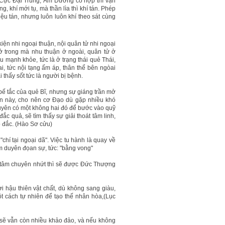
 Cực Đại Trung; Âm Dương có hợp thì vạn
g, khí mới tụ, mà thần lìa thì khí tán. Phép
diệu tán, nhưng luôn luôn khí theo sát cùng
iện nhi ngoại thuận, nội quân tử nhi ngoại
ở trong mà nhu thuận ở ngoài, quân tử ở
 mạnh khỏe, tức là ở trạng thái quẻ Thái,
i, tức nội tạng ấm áp, thân thể bên ngòai
 thấy sốt tức là người bị bệnh.
bế tắc của quẻ Bĩ, nhưng sự giáng trần mở
an này, cho nên cơ Đạo dù gặp nhiều khó
duyên có một không hai đó để bước vào quỹ
 quả, sẽ tìm thấy sự giải thoát tâm linh,
ó đắc. (Hào Sơ cửu)
"chí tại ngoại dã". Việc tu hành là quay về
m duyên đọan sự, tức: "bằng vong"
ữ tâm chuyên nhứt thì sẽ được Đức Thượng
i hậu thiên vật chất, dù không sang giàu,
 cách tự nhiên để tạo thế nhân hòa,(Lục
u sẽ vẫn còn nhiều khảo đảo, và nếu không