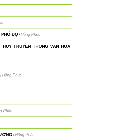
úc
 PHỔ ĐỘ
Hồng Phúc
/
ÁT HUY TRUYỀN THỐNG VĂN HOÁ
Hồng Phúc
/
g Phúc
HƯƠNG
Hồng Phúc
/