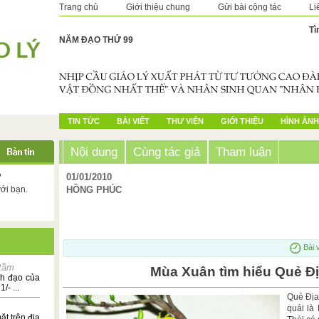
Trang chủ
Giới thiệu chung
Gửi bài cộng tác
Li
Tì
NĂM ĐẠO THỨ 99
TIN TỨC
BÀI VIẾT
THƯ VIỆN
GIỚI THIỆU
HÌNH ẢNH
Nội dung
Cùng tác giả
Tham luận
?
01/01/2010
với bạn.
HỒNG PHÚC
Bài 
tầm
Mùa Xuân tìm hiểu Quẻ Đị
nh đạo của
/- ...
Quẻ Địa
quái là
t trên địa