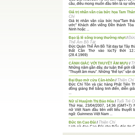
cầu, điều mong muốn đầu tiên là sự sống,
Giá trị nhân văn của bức họa Tam Thá
Chí
Giá trị nhân văn của bức họa"Tam th
ước" Khách đến viếng Đền thánh Tòa 
Ninh hoặc ...
Đứ
Đạo là lẽ sống trong thường nhựt
/
Thế Âm Bồ Tát
Đức Quán Thế Âm Bồ Tát dạy tại Tây t
thất Cần Thơ vào lúcTý thời 12.
(28.4.1969)
Th
CẢNH GIÁC VỚI THUYẾT ÂM MƯU
/
Những năm gần đây, dư luận thế giới rất
“Thuyết âm mưu”. Những “thế lực” vận dụ
Thiện Chí
Đại Đạo mở cửa Càn-khôn
/
Đức Chí Tôn và các hàng Phật Tiên T
đồng giáng thế bằng linh điển, diễn giả
...
Tuổi Trẻ O
Nữ sĩ Huuỳnh Thị Bảo Hòa
/
Thứ Hai, 23/04/2007, 14:36 (GMT+7) 
nữ Việt Nam đầu tiên viết tiểu thuyết
ngữ. Guinness Việt Nam ...
Thiện Chí
Đức tin Cao Đài
/
Lịch sử đạo Cao Đài cho thấy đức tin C
lúc chưa nảy sinh đến lúc lập thành ...