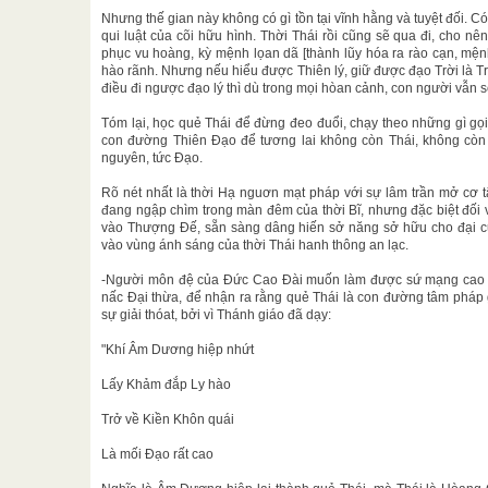
Nhưng thế gian này không có gì tồn tại vĩnh hằng và tuyệt đối. Có 
qui luật của cõi hữu hình. Thời Thái rồi cũng sẽ qua đi, cho n
phục vu hoàng, kỳ mệnh lọan dã [thành lũy hóa ra rào cạn, mệnh
hào rãnh. Nhưng nếu hiểu được Thiên lý, giữ được đạo Trời là T
điều đi ngược đạo lý thì dù trong mọi hòan cảnh, con người vẫn s
Tóm lại, học quẻ Thái để đừng đeo đuổi, chạy theo những gì gọi 
con đường Thiên Đạo để tương lai không còn Thái, không còn Bĩ
nguyên, tức Đạo.
Rõ nét nhất là thời Hạ nguơn mạt pháp với sự lâm trần mở cơ 
đang ngập chìm trong màn đêm của thời Bĩ, nhưng đặc biệt đối vớ
vào Thượng Đế, sẵn sàng dâng hiến sở năng sở hữu cho đại c
vào vùng ánh sáng của thời Thái hanh thông an lạc.
-Người môn đệ của Đức Cao Đài muốn làm được sứ mạng cao tr
nấc Đại thừa, để nhận ra rằng quẻ Thái là con đường tâm pháp 
sự giải thóat, bởi vì Thánh giáo đã dạy:
"Khí Âm Dương hiệp nhứt
Lấy Khảm đắp Ly hào
Trở về Kiền Khôn quái
Là mối Đạo rất cao