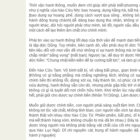
Thời vận hanh thông, muốn đem chí giúp đời phải biết phương 
như ý nghĩa của hào Cửu Nhị: bao hoang, dụng hằng hà, bất hà 
[bao dung sự hoang phế, dùng cách vượt qua sông , không bỏ s
hành động trung chánh] dễ dàng bao dung tha nhân, không vì
người khác, đòi hỏi người phải như mình, kẻ tốt, người xấu đều
một cách để tạo thêm âm chất cho chính mình.
Phải tin vào sự hanh thông tốt đẹp của thời vận để mạnh dạn tiến
là tập đức Dũng. Tuy nhiên, bên cạnh đó, vẫn phải duy trì đức Tr
tiên liệu đối với mọi vấn đề chứ không vì sự hanh thông mà lơ l
chấp nhận" bằng vong" [mất bạn]. Ngược lại, để duy trì được N
đức Kiền: "Chung nhật kiền kiền để tự cường bất tức", và làm gì 
Đến hào Cửu Tam: Vô bình bất bí, vô vãng bất phục, gian trinh v
[Không có gì bằng phẳng mà chẳng nghiêng lệch, không có sự 
chính bền thì không lỗi, đừng xót xa, hãy thành tín, có phúc cả 
nửa đường, hanh thông vẫn còn đó, nhưng phải gặp trắc trở vì đó
không có gì là tuyệt đối nơi chốn hữu hình. Khó khăn lúc này 
hết, phải giữ cho được sự chính bền (Nhân Trí Dũng). Làm được
Muốn giữ được chính bền, con người phải sáng suốt tâm linh. Ch
không lợi lộc vật chất, không tính tóan, con người vẫn xích lại 
thành thật với nhau như hào Cửu Tứ: Phiên phiên, bất phú, dĩ kỳ
mà kết thành hàng xóm, không chuẩn bị mà đã tin nhau ]. Đây là 
được lòng người mà không phải bằng vật chất của cõi nhị nguy
qua hào Lục Ngũ: Dĩ chi nguyên cát, trung dĩ hành nguyện dã [
hành ý nguyện]