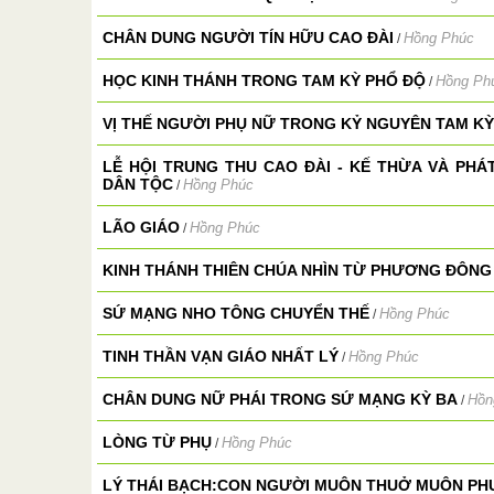
CHÂN DUNG NGƯỜI TÍN HỮU CAO ĐÀI
Hồng Phúc
/
HỌC KINH THÁNH TRONG TAM KỲ PHỔ ĐỘ
Hồng Ph
/
VỊ THẾ NGƯỜI PHỤ NỮ TRONG KỶ NGUYÊN TAM KỲ
LỄ HỘI TRUNG THU CAO ĐÀI - KẾ THỪA VÀ PH
DÂN TỘC
Hồng Phúc
/
LÃO GIÁO
Hồng Phúc
/
KINH THÁNH THIÊN CHÚA NHÌN TỪ PHƯƠNG ĐÔNG
SỨ MẠNG NHO TÔNG CHUYỂN THẾ
Hồng Phúc
/
TINH THẦN VẠN GIÁO NHẤT LÝ
Hồng Phúc
/
CHÂN DUNG NỮ PHÁI TRONG SỨ MẠNG KỲ BA
Hồn
/
LÒNG TỪ PHỤ
Hồng Phúc
/
LÝ THÁI BẠCH:CON NGƯỜI MUÔN THUỞ MUÔN P