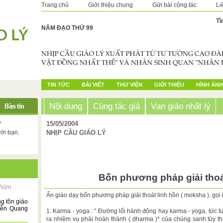
Trang chủ
Giới thiệu chung
Gửi bài cộng tác
Li
Tì
NĂM ĐẠO THỨ 99
TIN TỨC
BÀI VIẾT
THƯ VIỆN
GIỚI THIỆU
HÌNH ẢNH
Nội dung
Cùng tác giả
Vạn giáo nhất lý
?
15/05/2004
với bạn.
NHỊP CẦU GIÁO LÝ
Bốn phương pháp giải thoá
hóm
Ấn giáo dạy bốn phương pháp giải thoát linh hồn ( moksha ), gọi
ng tôn giáo
yễn Quang
1. Karma - yoga : " Đường lối hành động hay karma - yoga, tức t
ra nhiệm vụ phải hoàn thành ( dharma )* của chúng sanh tùy t