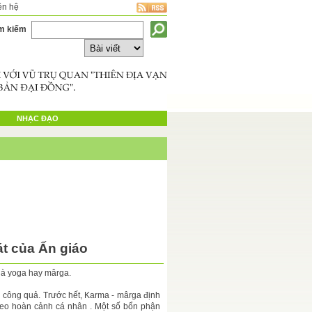
ên hệ
m kiếm
NHẠC ĐẠO
t của Ấn giáo
 là yoga hay mârga.
u công quả. Trước hết, Karma - mârga định
heo hoàn cảnh cá nhân . Một số bổn phận