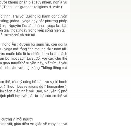
người không phân biệt.Tuy nhiên, nghĩa vụ
 ( Theo: Les grandes religions d ' Asie )
ng trình. Trái với đường lối hành động, vốn
i sống; jnâna - yoga dạy các phương pháp
ũ trụ. Nguyên tắc của jnâna - yoga là : bất
 giải thoát ngay trong kiếp sống hiện tại .
hỏi sự tự chủ và dứt bỏ.
 thống Ẫn : đường lối sùng tín, còn gọi là
kti - yoga mở rộng cho mọi người : nam nữ,
ước muốn bộc lộ tự nhiên, hơn là tìm cách
ắn bó một cách tuyệt đối với các chủ thể
 giáo thuyết cổ truyền này, biết tức là yêu
 bó tình cảm với một đấng Thiêng liêng mà
 cơ thể, các kỹ năng hô hấp, và sự trì hành
( Theo : Les religions de l' humanitée ).
à tìm cách hiệp nhất với Đạo, Nguyên lý phổ
định phối hợp với các tư thế của cơ thể và
eo cương vị mỗi người
inh vật; giáo điều Ấn giáo về chay tịnh và