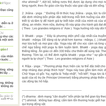
như ahimsâ* *, dứt bỏ, kiêng rượu thịt, được áp dụng cho mọi 
Ngọc
ật
/
từng người, theo Ấn giáo còn tùy thuộc vào giai cấp và đời sống. "
n Đạo cũng
2. Jnâna - yoga : " Đường lối tri thức hay Jnâna - yoga, tức tu cô
đặt định những bổn phận đặc biệt trong mỗi tình huống của đờ
triết lý và tâm lý để hành giả tự biết bản chất của mình và của v
 diễn ra ở
động, an nhiên. Hơn nữa, đường lối này giúp cho hành giả đạt đến
c ...
( Theo : Les grandes religions d ' Asie ). Yoga hướng nội này đòi 
Chí
3. Bhakti - yoga : " Đây là phương diện phổ cập nhất của truyền
ng như các
 một sinh
bhakti - mârga. Dễ dàng và tự phát hơn karma - mârga, (...) bha
mọi lứa tuổi và mọi giai cấp. Yoga này để cho xúc cảm và lòng 
chế ngự bằng một yoga tu tâm luyện tánh. Bhakti - yoga dạy g
 giáo
/
thiêng liêng. Ấn giáo có đến 330 triệu chư thiên để sùng bái. Theo
thương. Tóm lại, có thể định nghĩa bhakti - yoga như " sự gắn
a của nhân
người ta tự chọn" ( Theo : Les grandes religions d' Asie )
trước ...
4. Râja - yoga : " Phương pháp thực hiện các tư thế đặc biệt cho
dòng sông
nhịp nhàng đạo pháp thích hợp". Yoga này bao gồm tám mức đô. 
 lấy ...
Chữ Yoga có gốc Yuj, nghĩa là "hiệp nhất", "nối kết"; Yoga tức l
quát của vũ trụ (le Principe Universel) bằng phương pháp thiền 
các động tác hô hấp.
ng, không
o không do
____________________________________
ầu giáo lý
(*) dharma : định mạng "căn duyên" bổn phận tại thế gian tùy th
t ngữ "Cao
(**) ahimsâ : không bạo động; cấm làm tổn thương hoặc giết hại s
...
quí trọng động vật.