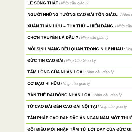
LẼ SỐNG THẬT
Nhịp cầu giáo lý
/
NGƯỜI NHỮNG TƯỞNG CAO ĐÀI TÔN GIÁO...
Nhịp 
/
XUÂN THÂN HỮU – THA THỨ – HIẾN DÂNG.
Nhịp cầu
/
CHƠN TRUYỀN LÀ ĐÂU ?
Nhịp cầu giáo lý
/
MỖI SINH MẠNG ĐỀU QUAN TRỌNG NHƯ NHAU
Nhị
/
ĐỨC TIN CAO ĐÀI
Nhịp Cầu Giáo Lý
/
TẤM LÒNG CỦA NHÂN LOẠI
Nhịp cầu giáo lý
/
CƠ ĐẠO HI HỮU
Nhịp cầu giáo lý
/
BẢN THỂ ĐẠI ĐỒNG NHÂN LOẠI
Nhịp cầu giáo lý
/
TỪ CAO ĐÀI ĐẾN CAO ĐÀI NỘI TẠI
Nhịp cầu giáo lý
/
TÂN PHÁP CAO ĐÀI: ĐẶC ÂN NGÀN NĂM MỘT THU
ĐÔI ĐIỀU MỚI NHẬP TÂM TỪ LỜI DẠY CỦA ĐỨC G