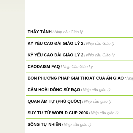
Diệu
dạy về sự
gười tướng
à Chư
THẤY TÁNH
Nhip cầu Giáo lý
/
ng 1 tháng
Hiệp Thiên
KỶ YẾU CAO ĐÀI GIÁO LÝ 2
Nhip cầu Giáo lý
/
uyền
KỶ YẾU CAO ĐÀI GIÁO LÝ 2
Nhip cầu Giáo lý
/
vi nội ô ở
CAODAISM FAQ
Nhịp Cầu Giáo Lý
/
n Tập
ưởng loài
BỐN PHƯƠNG PHÁP GIẢI THOÁT CỦA ẤN GIÁO
Nhị
/
hiến ...
CẢM HOÀI DÒNG SỬ ĐẠO
Nhịp cầu giáo lý
/
QUAN ÂM TỰ (PHÚ QUỐC)
Nhịp cầu giáo lý
/
SUY TƯ TỪ WORLD CUP 2006
Nhịp cầu giáo lý
/
SỐNG TỰ NHIÊN
Nhịp cầu giáo lý
/