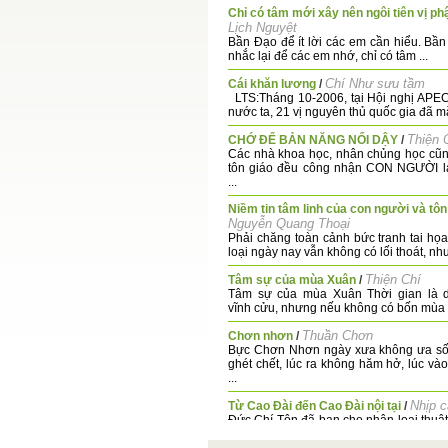
Chỉ có tâm mới xây nên ngôi tiên vị ph
Lịch Nguyệt
Bần Đạo để ít lời các em cần hiểu. Bầ
nhắc lại để các em nhớ, chỉ có tâm ...
Chí Như sưu tầm
Cái khăn lương
/
LTS:Tháng 10-2006, tại Hội nghị APEC
nước ta, 21 vị nguyên thủ quốc gia đã mặ
Thiện 
CHỚ ĐỂ BẢN NĂNG NỔI DẬY
/
Các nhà khoa học, nhân chủng học cũ
tôn giáo đều công nhận CON NGƯỜI là
...
Niềm tin tâm linh của con người và tôn
Nguyễn Quang Thoại
Phải chăng toàn cảnh bức tranh tai họ
loại ngày nay vẫn không có lối thoát, như 
Thiện Chí
Tâm sự của mùa Xuân
/
Tâm sự của mùa Xuân Thời gian là 
vĩnh cửu, nhưng nếu không có bốn mùa thì
Thuần Chơn
Chơn nhơn
/
Bực Chơn Nhơn ngày xưa không ưa số
ghét chết, lúc ra không hăm hở, lúc và
...
Nhịp c
Từ Cao Đài đến Cao Đài nội tại
/
Đức Chí Tôn đã ban cho nhân loại thuậ
Đài" để nhất quán đích điểm tiến hóa của 