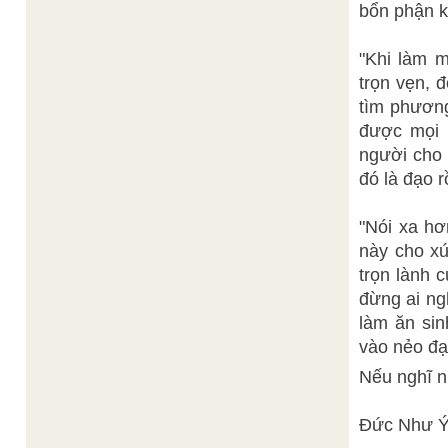
bổn phận k
"Khi làm m
trọn vẹn, đ
tìm phương
được mọi đ
người cho c
đó là đạo r
"Nói xa hơ
này cho xứ
trọn lành 
đừng ai ngh
làm ăn sin
vào nẻo đạo
Nếu nghĩ nh
Đức Như Ý