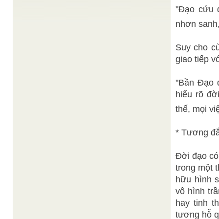
"Đạo cứu đ
Đức Lý Giáo Tông
Nhứt điểu phi, vạn điểu tùng
/
Cơ Quan Phổ Thông Giáo Lý Tuất thời, Rằm tháng
nhơn sanh,
2 Đinh Tỵ
Nhịp Cầu Giáo Lý
Đức tin Cao Đài
/
Suy cho cù
Đức tin Cao Đài = Đức tin nơi Thượng Đế + Giác
ngộ Luật tiến hóa hoàn nguyên + Sứ ...
giao tiếp v
Hồ Thị Mộng Tuyền
Niết bàn
/
Niết Bàn là gì? Kinh Niết Bàn dạy: Các phiền não
"Bần Đạo đ
diệt gọi là Niết Bàn, xa lìa các pháp hữu vi ...
hiểu rõ đờ
thế, mọi vi
* Tương đ
Đời đạo có
trong một t
hữu hình s
vô hình tr
hay tinh t
tương hỗ qu