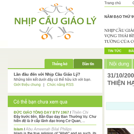
Trang chủ
NĂM ĐẠO THỨ 9
TIN TỨC
BÀI
Nội dung
Lần đầu đến với Nhịp Cầu Giáo Lý?
31/10/20
Những liên kết dưới đây có thể hữu ích với bạn.
THIỆN H
Giới thiệu chung
|
Chức năng RSS
Thiên Chi
ĐỨC GIÁO TÔNG DẠY BTV 1967
/
Đây trước tiên, Bần Đạo dạy Ban Thường Vụ: Chư
hiền đệ là ở cấp lãnh đạo trong Cơ Quan, ...
Abu Ameenah Bilal Philips
Islam
/
Islam is the true religion of "Allah" and as such, its