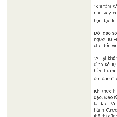
"Khi tâm s
như vậy có
học đạo tu t
Đời đạo so
người từ v
cho đến vi
"Ai lại kh
đình kế t
hiền lương
đời đạo đi 
Khi thực h
đạo. Đạo lý
là đạo. Vì
hành được;
thế thì cũn