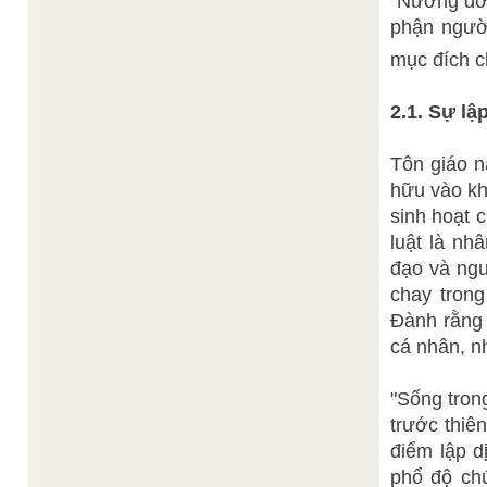
"Nương đời
phận người
mục đích c
2.1. Sự lậ
Tôn giáo n
hữu vào kh
sinh hoạt c
luật là nh
đạo và ngư
chay trong
Đành rằng 
cá nhân, nh
"Sống tron
trước thiê
điểm lập 
phổ độ chú