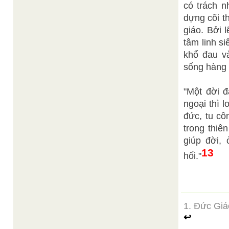
có trách n
dựng cõi t
giáo. Bởi 
tâm linh s
khổ đau v
sống hàng 
"Một đời đ
ngoại thì l
đức, tu cô
trong thiê
giúp đời, 
13
hối."
1. Đức Giá
↩