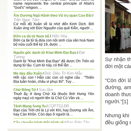
name represents the central principle of Allah's
"God's" religion; ...
Âm Dương Ngũ Hành theo Vũ trụ quan Cao Đài
/
Trần Ngọc Tâm
Cứ mỗi độ Xuân về là nhớ đến Kinh Dịch. Bởi
Xuân ứng với Đức Nguyên của quẻ Kiền, người ...
Hiền Hòa
Đờn ca tài tử Nam bộ
/
Đờn ca tài tử là đứa con nội sinh của văn hoá Nam
bộ nửa cuối thế kỷ 19, được ...
Đạt
Nguồn gốc danh từ Khai Minh Đại Đạo
/
Tường
Sự nhận th
Danh từ "Khai Minh Đại Đạo" đã được Ơn Trên sử
dụng từ lâu. Cụm từ này, có thể lần ...
đời một cá
Đức Diêu Trì Kim Mẫu
Mẹ dạy đầu Xuân
/
Hỡi các con ! Hẳn các con có nghe câu : "Thiên
"Còn đời l
Địa tuần hoàn, châu vi phục thỉ". Tuy ...
đường, am 
Sưu tầm
Chử Đồng Tử
/
doanh thươ
Thuở ấy, ở làng Chử Xá (thuộc tỉnh Hưng Yên
ngày nay) có người tên là Chử Cù Vân và ...
người."[1]
CQPTGLĐĐ
Tánh Mạng Song Tu
/
Đạo của Trời chỉ là Lý với Khí, hay Dương với Âm,
hay Càn Khôn. Còn đạo ở người là ...
Nhưng khi 
đều giống n
Ban Biên Tập
Câu chuyện bánh thật bánh vẽ
/
Vào dịp khai mạc Văn Phòng Phổ Thông Giáo Lý,
Rằm tháng Giêng năm Ất Tỵ 1965, Đức Chí Tôn ...