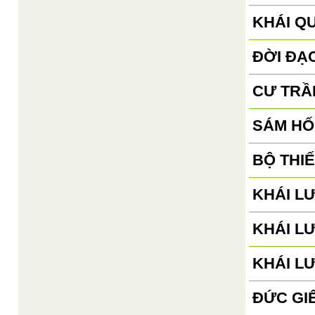
KHÁI Q
ĐỜI ĐẠ
CƯ TRẦ
SÁM HỐ
BỘ THI
KHÁI L
KHÁI L
KHÁI L
ĐỨC GI