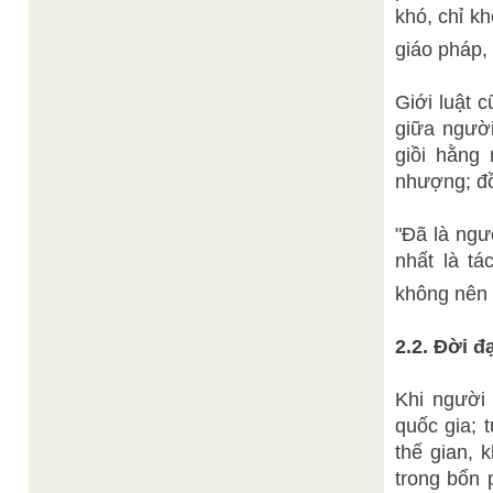
khó, chỉ k
giáo pháp, 
Giới luật c
giữa người
giồi hằng 
nhượng; đồ
"Đã là ngư
nhất là tá
không nên 
2.2. Đời đ
Khi người 
quốc gia; 
thế gian, 
trong bổn 