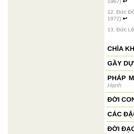
1967)
↩
12. Đức Đ
1972)
↩
13. Đức Lê
CHÌA K
GẦY DỰ
PHÁP M
Hạnh
ĐỜI CON
CÁC ĐẶ
ĐỜI ĐẠ