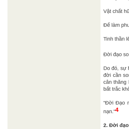
Vật chất hữ
Để làm phư
Tinh thần l
Đời đạo so
Do đó, sự 
đời cần so
cân thăng 
bất trắc kh
"Đời Đạo n
4
nạn."
2. Đời đạo