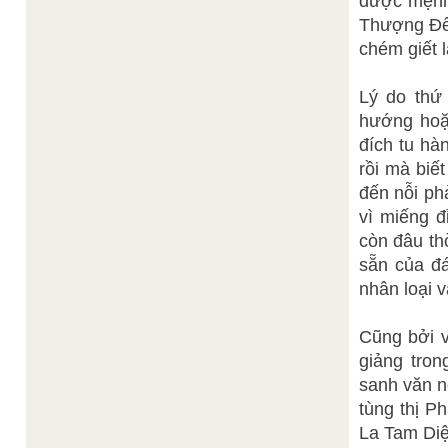
được mệnh 
Thượng Đế
chém giết 
Lý do thứ
hướng hoặc
đích tu hà
rồi mà biế
đến nỗi ph
vì miếng đ
còn đâu th
sẵn của đ
nhân loại v
Cũng bởi 
giảng tron
sanh văn ng
tùng thị Ph
La Tam Diệu