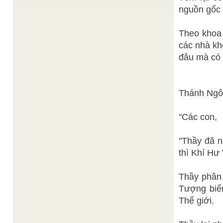
Lê Anh Dũng
Từ thế kỷ I, I I, ba nền tôn giáo Nho, Thích, Lão đã
nguồn gốc
sớm được nhân dân Việt Nam ...
Sưu tầm
Thần Tiên thi diệu bút - Thể loại vô vi
/
Theo khoa h
Là hình thức với một số chữ nhứt định trong câu,
có thể là mười hay mười ba, mười bốn, ...
các nhà kh
Lê Anh Minh dịch
đâu mà có
Dưỡng sinh - Tị hại
/
Tư tưởng Đạo gia 道家思想 - Lê Anh Minh dịch
Hồ Thị Mộng Tuyền
Niết bàn
/
Niết Bàn là gì? Kinh Niết Bàn dạy: Các phiền não
Thánh Ngôn
diệt gọi là Niết Bàn, xa lìa các pháp hữu vi ...
Bach Hạnh
Sứ mạng Chung Hòa
/
Sứ mạng Chung Hòa là trách nhiệm quan trọng
"Các con,
của Nữ Phái Tam Kỳ Phổ Độ để góp công quả ...
"Thầy đã n
thì Khí Hư
Thầy phân 
Tượng biế
Thế giới.