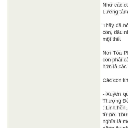
Như các con
Lương tâm(ti
Thầy đã no
con, dầu nh
một thể.
Nơi Tòa Pha
con phải câ
hơn là các
Các con kh
- Xuyên qua
Thượng Đế,
: Linh hồn,
từ nơi Thư
nghĩa là m