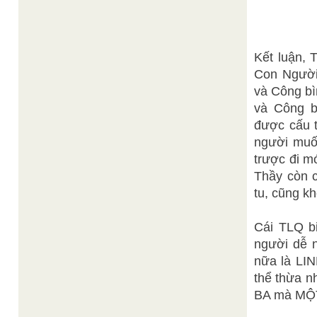
Kết luận,
Con Người
và Công bì
và Công b
được cấu 
người muốn
trược đi mơ
Thầy còn 
tu, cũng khó
Cái TLQ bi
người dễ 
nữa là LI
thể thừa n
BA mà MỘ