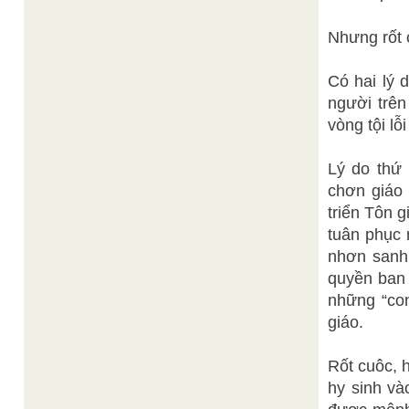
Nhưng rốt c
Có hai lý
người trên
vòng tội lô
Lý do thứ 
chơn giáo b
triển Tôn g
tuân phục 
nhơn sanh ch
quyền ban 
những “con
giáo.
Rốt cuôc, h
hy sinh vào