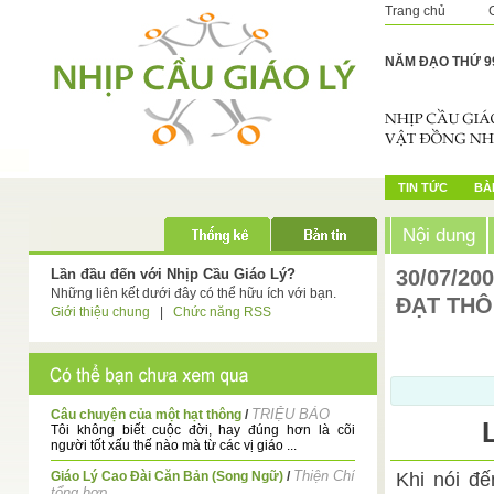
Trang chủ
NĂM ĐẠO THỨ 9
TIN TỨC
BÀI
Nội dung
Lần đầu đến với Nhịp Cầu Giáo Lý?
30/07/20
Những liên kết dưới đây có thể hữu ích với bạn.
ĐẠT THÔ
Giới thiệu chung
|
Chức năng RSS
TRIỆU BẢO
Câu chuyện của một hạt thông
/
Tôi không biết cuộc đời, hay đúng hơn là cõi
người tốt xấu thế nào mà từ các vị giáo ...
Thiện Chí
Giáo Lý Cao Đài Căn Bản (Song Ngữ)
/
Khi nói đ
tổng hợp