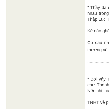
" Thầy đã
nhau trong 
Thập Lục T
Kẻ nào ghe
Có câu nầ
thương yêu,
.................
" Bởi vậy
chư Thánh,
Nên chi, cá
TNHT về ph