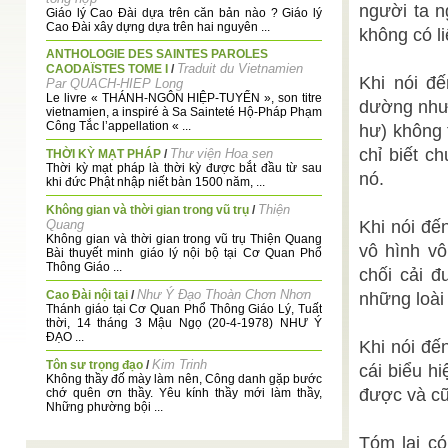
người ta n
Giáo lý Cao Đài dựa trên căn bản nào ? Giáo lý
Cao Đài xây dựng dựa trên hai nguyên ...
không có l
ANTHOLOGIE DES SAINTES PAROLES
Traduit du Vietnamien
CAODAÏSTES TOME I
/
Khi nói đê
Par QUACH-HIEP Long
Le livre « THÁNH-NGÔN HIỆP-TUYỂN », son titre
dường như 
vietnamien, a inspiré à Sa Sainteté Hộ-Pháp Phạm
Công Tắc l’appellation « ...
hư) không t
chỉ biết c
Thư viện Hoa sen
THỜI KỲ MẠT PHÁP
/
Thời kỳ mạt pháp là thời kỳ được bắt đầu từ sau
nó.
khi đức Phật nhập niết bàn 1500 năm, ...
Thiện
Không gian và thời gian trong vũ trụ
/
Quang
Khi nói đế
Không gian và thời gian trong vũ trụ Thiện Quang
vô hình vô
Bài thuyết minh giáo lý nội bộ tại Cơ Quan Phổ
Thông Giáo ...
chối cải 
Như Ý Đạo Thoàn Chơn Nhơn
Cao Đài nội tại
/
những loài
Thánh giáo tại Cơ Quan Phổ Thông Giáo Lý, Tuất
thời, 14 tháng 3 Mậu Ngọ (20-4-1978) NHƯ Ý
ĐẠO ...
Khi nói đế
Kim Trinh
Tôn sư trọng đạo
/
cái biểu h
Không thầy đố mày làm nên, Công danh gặp bước
được và cu
chớ quên ơn thầy. Yêu kính thầy mới làm thầy,
Những phường bội ...
Lòng bao dung Tam Giáo của dân tộc Việt Nam
/
Tóm lại c