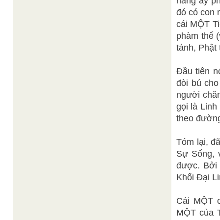
năng ấy ph
đó có con 
cái MỘT Ti
phàm thể (
tánh, Phật
Đầu tiên no
đòi bú ch
người chăm s
gọi là Lin
theo đường
Tóm lại, đ
Sự Sống, 
được. Bởi 
Khối Đại 
Cái MỘT cu
MỘT của T