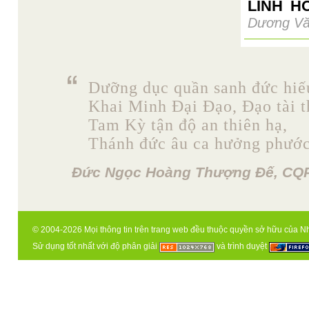
LINH H
Dương V
Dưỡng dục quần sanh đức hiế
Khai Minh Đại Đạo, Đạo tài t
Tam Kỳ tận độ an thiên hạ,
Thánh đức âu ca hưởng phước
Đức Ngọc Hoàng Thượng Đế, CQP
© 2004-2026 Mọi thông tin trên trang web đều thuộc quyền sở hữu của N
Sử dụng tốt nhất với độ phân giải
và trình duyệt