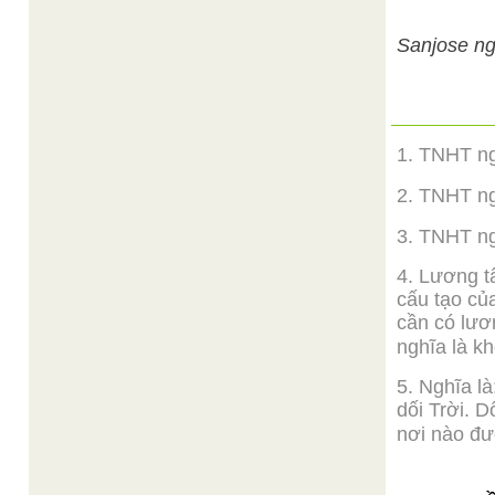
Sanjose nga
1. TNHT nga
2. TNHT ng
3. TNHT nga
4. Lương tâ
cấu tạo cu
cần có lư
nghĩa là 
5. Nghĩa là
dối Trời. D
nơi nào đư