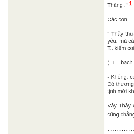
1
Thăng ."
Các con,
" Thầy thư
yêu, mà ca
T.. kiếm coi
( T.. bạch.....
- Không, co
Có thương 
tịnh mới k
Vậy Thầy 
cũng chẳn
……………