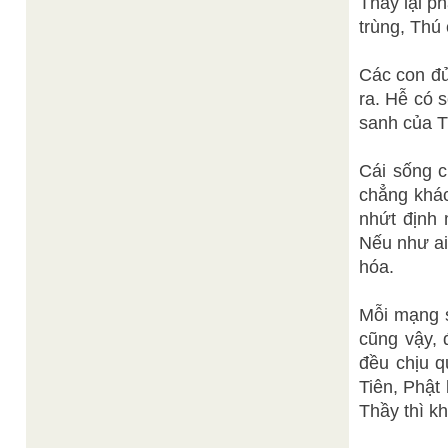
Thầy lại p
trùng, Thú
Các con đu
ra. Hễ có s
sanh của T
Cái sống 
chẳng khác
nhứt định 
Nếu như ai 
hóa.
Mỗi mạng 
cũng vậy, 
đều chịu q
Tiên, Phật b
Thầy thì k