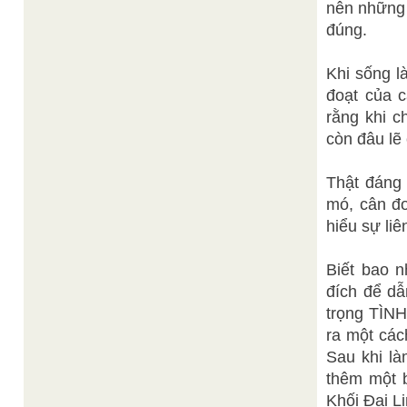
nên những a
đúng.
Khi sống la
đoạt của ca
rằng khi ch
còn đâu lẽ
Thật đáng 
mó, cân đo
hiểu sự liê
Biết bao n
đích để dâ
trọng TÌN
ra một cá
Sau khi là
thêm một b
Khối Đại L