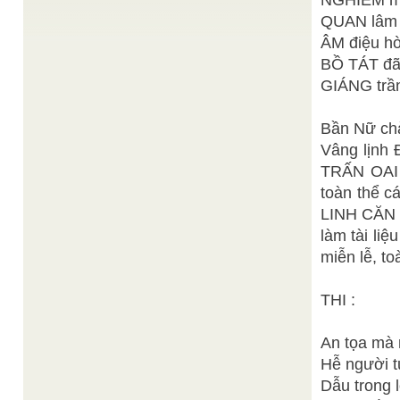
NGHIÊM mi
QUAN lâm t
Thiện Hạnh
Khái quát về cơ bút Đạo Cao Đài
/
Từ năm 1902 đến năm 1919, Ngài Ngô Văn Chiêu
ÂM điệu hò
đã vài lần đến hầu đàn Tiên tại Thủ Dầu ...
BỒ TÁT đã 
Huệ Khải
Tấm mạng nhện
/
GIÁNG trầ
Sau trận chiến ác liệt, một người lính lạc khỏi đồng
đội trong lúc rút lui. Lẻ loi giữa rừng ...
Thiện Quang
Mùa Xuân trong thế nhân hòa
/
Bần Nữ chà
“Xuân, xuân đến, muôn phần nô nức, Xuân là chi
Vâng lịn
vạn vật đón chờ? Xuân về có rượu có thơ, Có câu
chúc ...
TRẤN OAI 
Ban Biên
Giao lưu và hợp lưu để trường lưu
/
toàn thể 
Tập
LINH CĂN T
Hai chữ “giao lưu” đem lại ấn tượng về những mối
quan hệ đa phương nhắm đến sự thông cảm, ...
làm tài li
miễn lễ, to
THI :
An tọa mà n
Hễ người t
Dẫu trong l