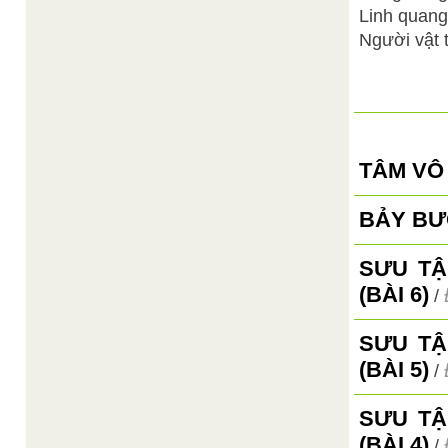
Linh quang
Người vật 
TÂM VÔ
BẢY BƯ
SƯU TẬ
(BÀI 6)
/
SƯU TẬ
(BÀI 5)
/
SƯU TẬ
(BÀI 4)
/