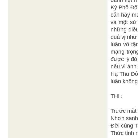
oanh liệt
Kỳ Phổ Độ,
căn hãy ma
và một sứ
những điều
quả vị như
luân vô t
mạng trọng
được lý đó
nếu vì ảnh
Hạ Thu Đôn
luân không 
THI :
Trước mắt 
Nhơn sanh 
Đời cùng T
Thức tỉnh 