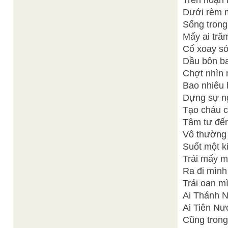
Trên hoạn 
Dưới rèm m
Sống trong
Mấy ai trăm
Cố xoay sở 
Dầu bôn ba
Chợt nhìn 
Bao nhiêu 
Dựng sự ng
Tạo cháu c
Tâm tư đến
Vô thường 
Suốt một ki
Trải mấy mư
Ra đi mình
Trái oan m
Ai Thánh 
Ai Tiên Nư
Cũng trong