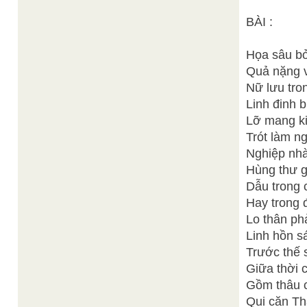
BÀI :
Họa sâu bở
Quả nặng v
Nữ lưu tro
Linh đinh 
Lỡ mang ki
Trót làm n
Nghiệp nhà
Hùng thư g
Dẫu trong 
Hay trong 
Lo thân phả
Linh hồn sá
Trước thế 
Giữa thời 
Gồm thâu c
Qui căn Th