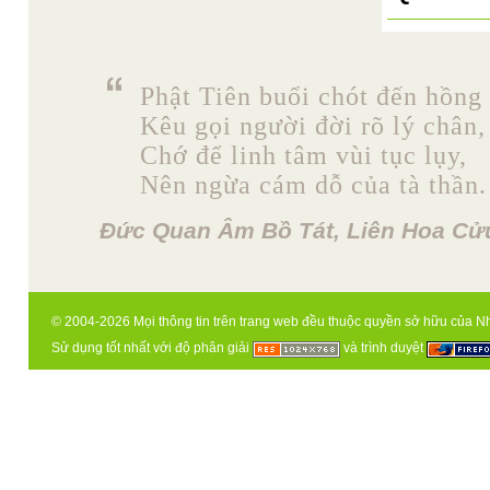
Phật Tiên buổi chót đến hồng 
Kêu gọi người đời rõ lý chân,
Chớ để linh tâm vùi tục lụy,
Nên ngừa cám dỗ của tà thần.
Đức Quan Âm Bồ Tát, Liên Hoa Cửu
© 2004-2026 Mọi thông tin trên trang web đều thuộc quyền sở hữu của N
Sử dụng tốt nhất với độ phân giải
và trình duyệt