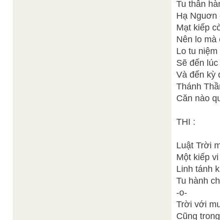
Tu thân hàn
Hạ Nguơn đ
Mạt kiếp c
Nên lo mà
Lo tu niệm
Sẽ đến lúc
Và đến kỳ
Thánh Thần
Căn nào qu
THI :
Luật Trời m
Một kiếp vi
Linh tánh 
Tu hành chắ
-o-
Trời với m
Cũng trong 