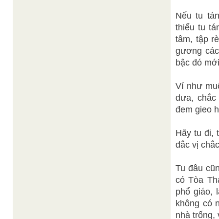
Nếu tu tá
thiếu tu t
tâm, tập r
gương các
bậc đó mới
Ví như muố
dưa, chắc
đem gieo hộ
Hãy tu đi, 
đắc vị chắc
Tu đâu cũn
có Tòa Thá
phổ giáo, 
không có n
nhà trống, v