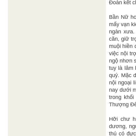
Đoàn kết c
Bần Nữ hoa
mấy vạn kiế
ngàn xưa.
căn, giữ t
muội hiền 
việc nội t
ngộ nhơn s
tuy là lâm
quý. Mặc d
nội ngoại 
nay dưới m
trong khối
Thượng Đế
Hỡi chư hi
dương, ngư
thú có đực