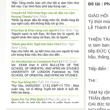
"Bần Tăng muốn bảo với chư liệt vị đạo hữu như
Đề tài : 
thế này: Các hình thức phô bày trong vạn ...
Chuyện kể Thời Khai Đạo của nữ đầu sư Lâm
GIÁO HỘI 
Huệ Nhẫn
Hương Thanh
/
"Nhắc lại đoạn đầu tôi nhập môn rồi, khiến lòng tôi
Tý thời mù
suy nghĩ cuộc đời không thấy ích gì cho ...
Lễ Thánh 
Ban Biên Tập
Khai Đạo là Khai sáng con người
/
"Người sanh ra bởi Đạo, thì Đạo tức là người, thì
người phải làm sáng cái Đạo, tức là người ...
THIỆN TÀI
Đức Ngô
Thánh giáo Đức Ngôi Hai Giáo Chủ
/
vị tam ban
Minh Chiêu
tiếp ĐỨC 
Này chư hiền đệ, sự tiến hóa của con người từ loài
côn trùng thảo mộc thú cầm cho đến ...
hầu, thăng.
R.B.Smith
An introduction to Caodaism-Part II
/
Vol. XXXIII Part II 1970 BULLETIN OF THE
Tiếp điển :
SCHOOL OF ORIENTAL AND AFRICAN STUDIES
UNIVERSITY OF LONDON Published by THE
SCHOOL OF ORIENTAL AND AFRICAN STUDIES
THI :
Tuổi Trẻ Online
Thư họa Đông Hồ
/
Thứ Sáu, 04/05/2007, 17:41 (GMT+7) TTO - Mùa
xuân này, nữ sĩ Mộng Tuyết trở bệnh ở tuổi 95.
TAM kỳ rộ
Hiện bà đang ...
TRẤN định 
Nhịp cầu giáo lý
Quan Âm Tự (Phú Quốc)
/
Phú Quốc là một hải đảo lớn ở miền Nam nước
OAI đức từ
Việt (rộng 567km2, cách Hà Tiên 40km) nằm trong
...