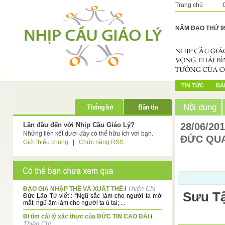
Trang chủ
NĂM ĐẠO THỨ 9
TIN TỨC
BÀI
Nội dung
Lần đầu đến với Nhịp Cầu Giáo Lý?
28/06/20
Những liên kết dưới đây có thể hữu ích với bạn.
ĐỨC QUA
Giới thiệu chung
|
Chức năng RSS
Thiện Chí
ĐẠO GIA NHẬP THẾ VÀ XUẤT THẾ
/
Sưu Tậ
Đức Lão Tử viết : “Ngũ sắc làm cho người ta mờ
mắt; ngũ âm làm cho người ta ù tai; ...
Đi tìm cái lý xác thực của ĐỨC TIN CAO ĐÀI
/
Thiện Chí