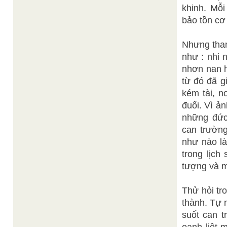
khinh. Mỗ
bảo tồn cơ
Nhưng than 
như : nhi 
nhơn nan h
từ đó đã g
kém tài, n
đuối. Vì ả
những đức
can trường
như nào l
trong lịch
tượng và m
Thử hỏi tr
thành. Tự 
suốt can t