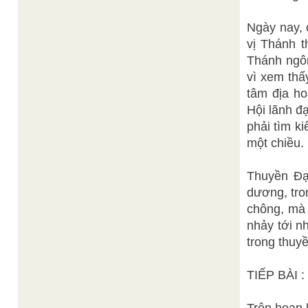
Ngày nay, 
vị Thánh t
Thánh ngôn
vì xem thấ
tâm địa ho
Hội lãnh đạ
phải tìm ki
một chiều.
Thuyền Đạ
dương, tro
chông, mà 
nhảy tới nh
trong thuyề
TIẾP BÀI :