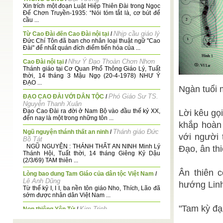
Xin trích một đoạn Luật Hiệp Thiên Đài trong Ngọc
Đế Chơn Truyền-1935: “Nói tóm tắt là, cơ bút để
cầu ...
Nhịp cầu giáo lý
Từ Cao Đài đến Cao Đài nội tại
/
Đức Chí Tôn đã ban cho nhân loại thuật ngữ "Cao
Đài" để nhất quán đích điểm tiến hóa của ...
Như Ý Đạo Thoàn Chơn Nhơn
Cao Đài nội tại
/
Thánh giáo tại Cơ Quan Phổ Thông Giáo Lý, Tuất
thời, 14 tháng 3 Mậu Ngọ (20-4-1978) NHƯ Ý
ĐẠO ...
Ngàn tuổi 
Phó Giáo Sư TS.
ĐẠO CAO ĐÀI VỚI DÂN TỘC
/
Nguyễn Thanh Xuân
Đạo Cao Đài ra đời ở Nam Bộ vào đầu thế kỷ XX,
Lời kêu gọ
đến nay là một trong những tôn ...
khắp hoàn 
Thánh giáo Đức
Ngũ nguyện thánh thất an ninh
/
với người 
Bồ Tát
NGŨ NGUYỆN : THÁNH THẤT AN NINH Minh Lý
Đạo, ân th
Thánh Hội, Tuất thời, 14 tháng Giêng Kỷ Dậu
(2/3/69) TAM thiên ...
Ân thiên 
Lòng bao dung Tam Giáo của dân tộc Việt Nam
/
Lê Anh Dũng
hướng Linh
Từ thế kỷ I, I I, ba nền tôn giáo Nho, Thích, Lão đã
sớm được nhân dân Việt Nam ...
"Tam kỳ đạ
Kim Trinh
Non thiêng Yên Tử
/
Trên non Yên Tử chòm cao nhất, Trời mới sang