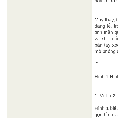
hay khi ra 
May thay, 
dâng lễ, t
tinh thần 
và khi cuố
bàn tay xò
mô phỏng qu
""
Hình 1 Hìn
1: Vĩ Lư 2
Hình 1 biể
gọn hình vẽ