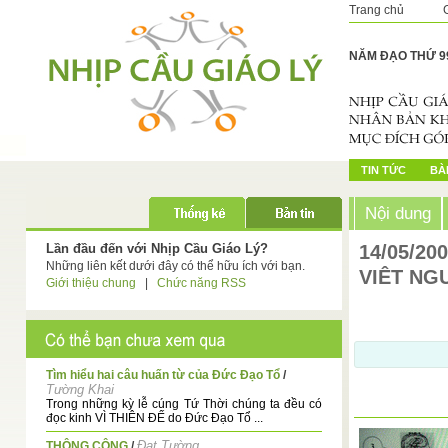
Trang chủ
NĂM ĐẠO THỨ 9
TIN TỨC
BÀI
Nội dung
Lần đầu đến với Nhịp Cầu Giáo Lý?
14/05/20
Những liên kết dưới đây có thể hữu ích với bạn.
VIÊT NG
Giới thiệu chung
|
Chức năng RSS
Tìm hiểu hai câu huấn từ của Đức Đạo Tổ
/
Tường Khai
Trong những kỳ lễ cúng Tứ Thời chúng ta đều có
đọc kinh VÌ THIÊN ĐẾ do Đức Đạo Tổ ...
Đạt Tường
THÔNG CÔNG
/