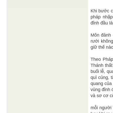
canh đã sáng tinh Vũ trụ mắt đưa ngoài biển cả
Nói cười ...
Khi bước c
Thiện Chí
Tôn Giáo là cái riêng của con người
/
lược dịch
pháp nhập
" Nếu tôn giáo chỉ hiện hữu bởi con người; con
người không chỉ hiện hữu bởi tôn giáo." Lionel
đỉnh đầu l
Obadia Nhà ...
TUỔI TRẺ ĐẠI ĐẠO VỚI VIỆC PHÁT HUY
Môn đảnh 
TRUYỀN THỐNG VĂN HÓA ĐẠO ĐỨC DÂN TỘC
Bảo Trân
/
rưới không
Tóm lược. Bài viết này chủ yếu diễn giải lời dạy
của Đức Lý Giáo Tông về việc cần phát ...
giữ thế nà
THÁNH GIÁO ĐỨC GIÁO TÔNG NĂM QUÝ SỬU
/
Đức Lý Giáo Tông
Theo Pháp 
Cơ Quan Phổ Thông Giáo Lý, 04-3 Quí Sửu (06-4-
1973)
Thánh thất
Thiện Chí
buổi lễ, q
GIẢI PHÁP CỨU ĐỘ THỜI ĐẠI
/
Theo giáo lý Cao Đài, cũng như của nhiều tôn
quì cúng, 
giáo khác, lịch sử nhân loại đang trải qua thời ...
quang của 
vùng đỉnh 
và sơ cơ c
mỗi người 