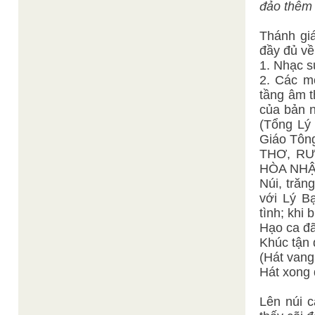
đảo thêm 
Thánh gi
đầy đủ về
1. Nhạc s
2. Các m
tầng âm 
của bản n
(Tổng Lý
Giáo Tông
THƠ, R
HÒA NHẬ
Núi, trăn
với Lý Bạ
tình; khi 
Hạo ca đã
Khúc tận 
(Hát vang
Hát xong 
Lên núi c