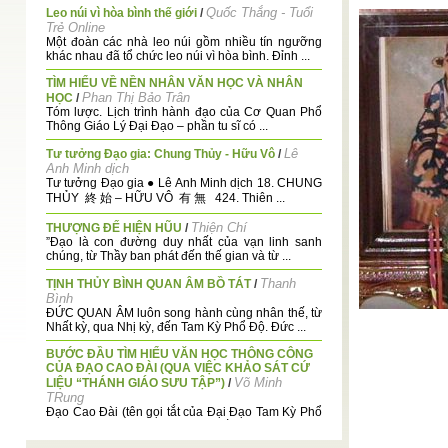
Quốc Thắng - Tuổi
Leo núi vì hòa bình thế giới
/
Trẻ Online
Một đoàn các nhà leo núi gồm nhiều tín ngưỡng
khác nhau đã tổ chức leo núi vì hòa bình. Đỉnh ...
TÌM HIỂU VỀ NỀN NHÂN VĂN HỌC VÀ NHÂN
Phan Thị Bảo Trân
HỌC
/
Tóm lược. Lịch trình hành đạo của Cơ Quan Phổ
Thông Giáo Lý Đại Đạo – phần tu sĩ có ...
Lê
Tư tưởng Đạo gia: Chung Thủy - Hữu Vô
/
Anh Minh dịch
Tư tưởng Đạo gia ● Lê Anh Minh dịch 18. CHUNG
THỦY 終 始 – HỮU VÔ 有 無 424. Thiên ...
Thiện Chí
THƯỢNG ĐẾ HIỆN HŨU
/
”Đạo là con đường duy nhất của vạn linh sanh
chúng, từ Thầy ban phát đến thế gian và từ ...
Thanh
TỊNH THỦY BÌNH QUAN ÂM BỒ TÁT
/
Bình
ĐỨC QUAN ÂM luôn song hành cùng nhân thế, từ
Nhất kỳ, qua Nhị kỳ, đến Tam Kỳ Phổ Độ. Đức ...
BƯỚC ĐẦU TÌM HIỂU VĂN HỌC THÔNG CÔNG
CỦA ĐẠO CAO ĐÀI (QUA VIỆC KHẢO SÁT CỨ
Võ Minh
LIỆU “THÁNH GIÁO SƯU TẬP”)
/
TRung
Đạo Cao Đài (tên gọi tắt của Đại Đạo Tam Kỳ Phổ
Độ) được khai minh trên mảnh đất Việt ...