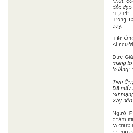
nhứt, đ
đắc đạo 
“Tự tri”
Trong T
dạy:
Tiên Ông
Ai ngườ
Đức Giá
mạng to 
lo lắng!
Tiên Ông
Đã mấy 
Sứ mạng 
Xây nền 
Người P
phàm mu
ta chưa 
nhưng d