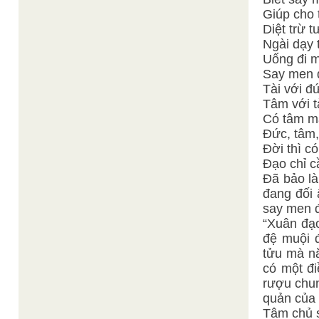
Giúp cho 
Diệt trừ 
Ngài dạy t
Uống đi m
Say men 
Tài với đ
Tâm với t
Có tâm mà 
Đức, tâm,
Đời thì c
Đạo chỉ c
Đã bảo là
đang đối 
say men đ
“Xuân đạo
đệ muội 
tửu mà n
có một đ
rượu chun
quản của
Tâm chủ s