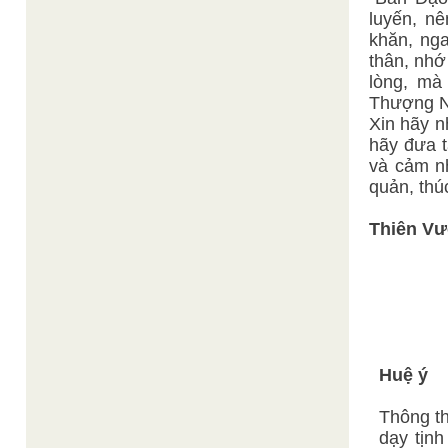
luyến, n
khăn, nga
thân, nhớ
lòng, mà
Thượng N
Xin hãy n
hãy đưa t
và cảm n
quản, thú
Thiên Vư
Huệ ý
Thông t
dạy tịn