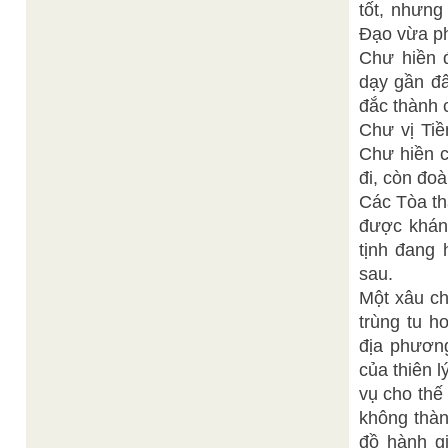
tốt, nhưng
Đạo vừa ph
Chư hiền 
dạy gần đâ
đắc thành 
Chư vị Tiề
Chư hiền c
đi, còn đoà
Các Tòa th
được khánh
tịnh đang 
sau.
Một xâu ch
trùng tu h
địa phương
của thiên 
vụ cho thế
không thàn
đồ hành g