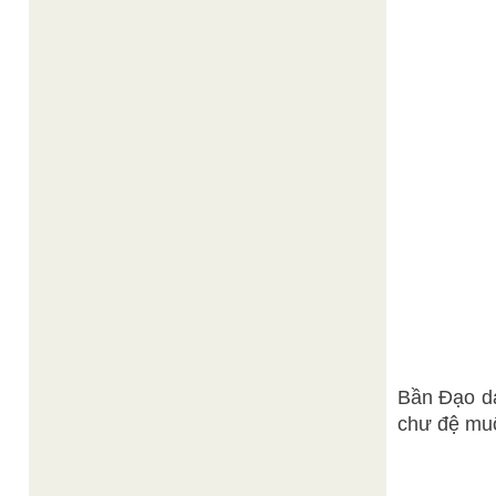
Bần Đạo dạ
chư đệ muộ