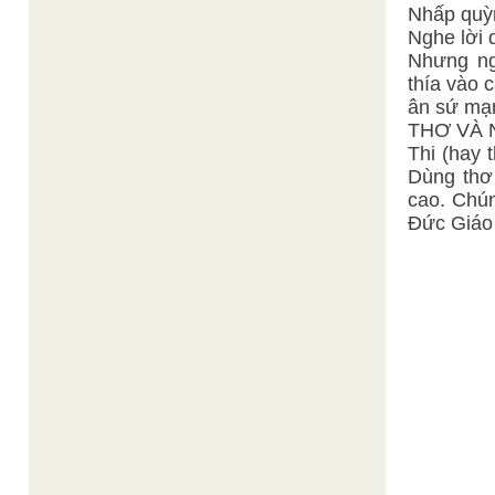
Nhấp quỳn
Nghe lời 
Nhưng ng
thía vào 
ân sứ mạn
THƠ VÀ 
Thi (hay 
Dùng thơ 
cao. Chún
Đức Giáo