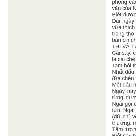
phong các
văn của N
Biết được
Đài ngày
vừa thích
trong thơ
ban ơn ch
THI VÀ 
Cái say, 
là cái ch
Tam bôi t
Nhất đẩu 
(Ba chén 
Một đấu h
Ngày nay
từng đượ
Ngài gọi 
tửu. Ngài
(dù chỉ 
thường, m
Tâm tương
Biết say 