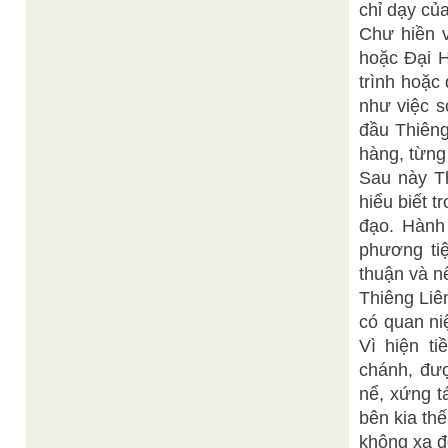
chỉ dạy củ
Chư hiền 
hoặc Đại H
trình hoặc
như việc s
đầu Thiêng
hàng, từng
Sau này Th
hiểu biết 
đạo. Hành
phương tiệ
thuận và n
Thiêng Liên
có quan ni
Vì hiện t
chánh, đư
nể, xứng t
bên kia thế
không xa đ