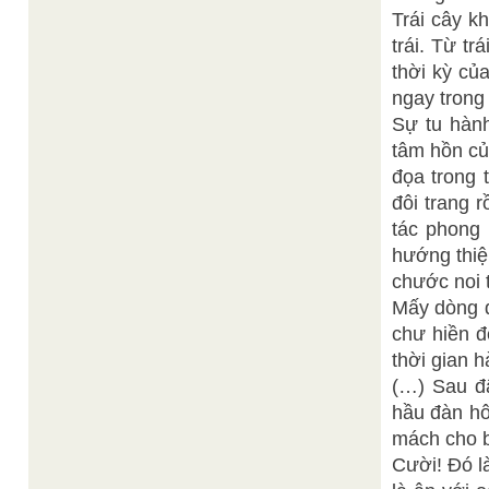
Trái cây k
trái. Từ tr
thời kỳ củ
ngay trong
Sự tu hành
tâm hồn củ
đọa trong 
đôi trang r
tác phong 
hướng thiệ
chước noi 
Mấy dòng đ
chư hiền đ
thời gian 
(…) Sau đ
hầu đàn hô
mách cho b
Cười! Đó là