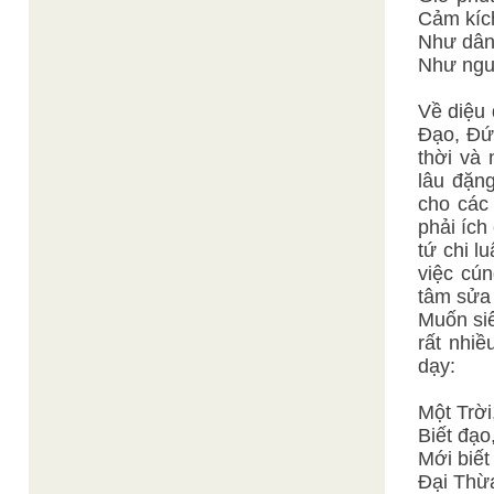
Cảm kích
Như dâng
Như nguy
Về diệu 
Đạo, Đức
thời và
lâu đặn
cho các 
phải ích
tứ chi l
việc cún
tâm sửa 
Muốn si
rất nhiề
dạy:
Một Trời,
Biết đạo
Mới biết
Đại Thừ