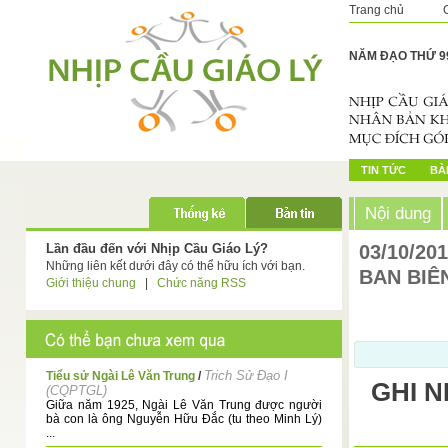
Trang chủ
NĂM ĐẠO THỨ 9
TIN TỨC
BÀI
Nội dung
Lần đầu đến với Nhịp Cầu Giáo Lý?
03/10/20
Những liên kết dưới đây có thể hữu ích với bạn.
BAN BIÊ
Giới thiệu chung
|
Chức năng RSS
Trich Sử Đạo I
Tiểu sử Ngài Lê Văn Trung
/
GHI 
(CQPTGL)
Giữa năm 1925, Ngài Lê Văn Trung được người
bà con là ông Nguyễn Hữu Đắc (tu theo Minh Lý)
...