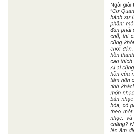
Ngài giải 
“
Cơ Quan 
hành sự 
phần: một
đàn phải
chỗ, thì 
cũng khô
chơi đàn
hồn thanh
cao thích
Ai ai cũn
hồn của 
tâm hồn c
tỉnh khá
món nhạc 
bản nhạc 
hòa, có p
theo một
nhạc, và
chăng? Nế
lên âm đi