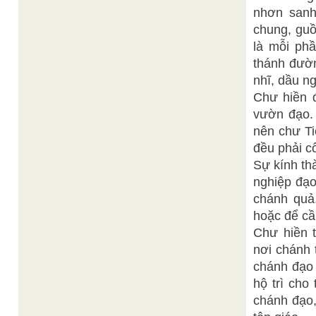
nhơn sanh
chung, guồ
là mỗi phầ
thánh đườn
nhĩ, dầu ng
Chư hiền đ
vườn đạo. 
nên chư Ti
đều phải cố
Sự kính th
nghiệp đạo
chánh quả,
hoặc để cầ
Chư hiền 
nơi chánh 
chánh đạo 
hộ trì cho
chánh đạo,