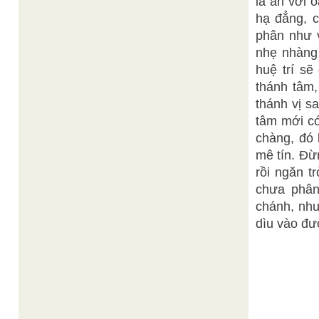
là ân với 
hạ đẳng, c
phân như v
nhẹ nhàng 
huệ trí sẽ
thánh tâm,
thánh vị s
tâm mới có
chàng, đó 
mê tín. Đừ
rồi ngăn t
chưa phân
chánh, như
dìu vào đư