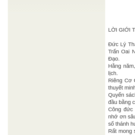
Sưu Tập Thánh Giáo Đức Quan Thế Âm Bồ Tát
Đức Quan Thế Âm Bồ Tát
(Bài 4)
/
Đề tài : Hoàn thiện hóa bản thân VẠN QUỐC TỰ
Tuất thời 14 tháng 6 Kỷ Dậu (27/7/1969)
Giáo sĩ Hoàng Mai
Ý nghĩa mùa xuân
/
Xuân là mùa hội tụ tinh hoa, hương sắc đất trời ;
LỜI GIỚI 
xuân mang nét thanh tân, hương vị ngạt ...
TỆ NẠN PHÂN HOÁ TRONG NỘI BỘ HỒI GIÁO
/
Đức Lý Thá
Charlie Nguyễn
Trong quá trình phát triển theo thời gian, hầu như
Trấn Oai 
không có tôn giáo nào thoát khỏi tệ nạn phân ...
Đạo.
Kim Dung st.
Truyền thống Hội Yến Bàn Đào
/
TRUYỀN THỐNGHỘI YẾN BÀN ĐÀO TẠI CƠ
Hằng năm,
QUAN PTGLĐĐ Nhớ lại khi xưa, lúc ban đầu của
lịch.
tổ chức Nữ Chung Hòa ...
Riêng Cơ Q
Đức Chí Tôn và Chư
Thánh giáo giao thừa
/
Tiền Khai Đại Đạo
thuyết min
Nam Thành Thánh Thất, Tuất thời, Mùng 1 tháng
Quyển sách
Giêng Canh Tuất (6-2-1970) (Bộ Phận Hiệp Thiên
Đài Cơ Quan Phổ ...
đầu bằng c
Công đức c
nhớ ơn sâu
số thánh h
Rất mong s