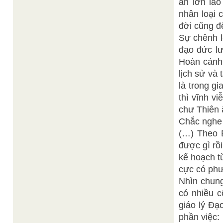
ân lớn lao
nhân loại 
đời cũng đ
Sự chênh l
đạo đức lư
Hoàn cảnh 
lịch sử và
là trong g
thì vĩnh v
chư Thiên 
Chắc nghe 
(…) Theo B
được gì rồ
kế hoạch t
cực có phư
Nhìn chun
có nhiều c
giáo lý Đạ
phần việc: