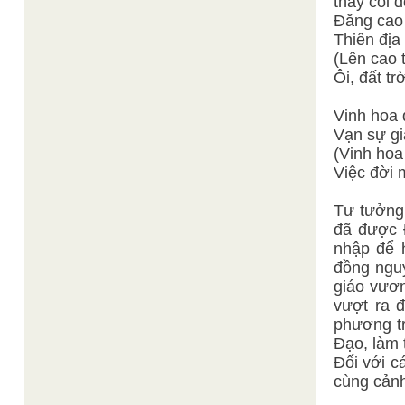
thấy cõi đ
Đăng cao 
Thiên địa
(Lên cao 
Ôi, đất trờ
Vinh hoa 
Vạn sự gia
(Vinh hoa
Việc đời 
Tư tưởng 
đã được 
nhập để 
đồng nguy
giáo vươn
vượt ra 
phương tr
Đạo, làm t
Đối với c
cùng cảnh