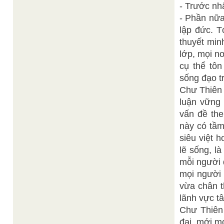
- Trước nhấ
- Phần nữa
lập đức. T
thuyết min
lớp, mọi n
cụ thể tô
sống đạo tr
Chư Thiên 
luận vững 
vấn đề the
này có tầm
siêu việt 
lẽ sống, l
mỗi người 
mọi người 
vừa chân t
lãnh vực tâ
Chư Thiên 
đại, mới m