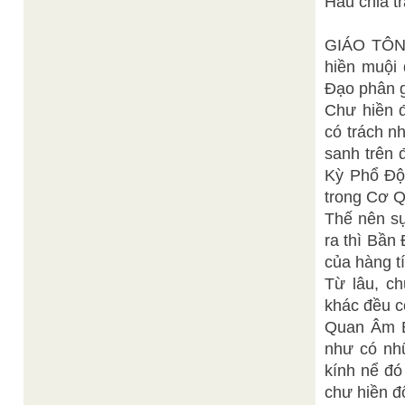
Hầu chia t
GIÁO TÔN
hiền muội 
Đạo phân g
Chư hiền 
có trách n
sanh trên
Kỳ Phổ Độ
trong Cơ 
Thế nên sự
ra thì Bần
của hàng t
Từ lâu, c
khác đều c
Quan Âm B
như có nh
kính nể đó
chư hiền đ