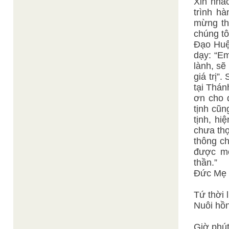
Xin nhắc
trình h
mừng th
chúng tô
Đạo Huệ
dạy: “Em
lành, sẽ
giá trị”
tại Thá
ơn cho q
tịnh cũn
tịnh, hi
chưa thọ
thông ch
được mộ
thần.”
Đức Mẹ 
Tứ thời 
Nuôi hồn
Giờ phút