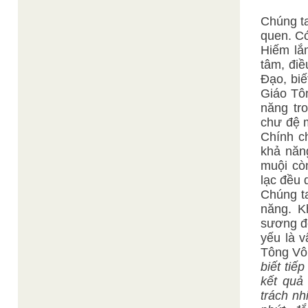
Chúng ta
quen. C
Hiếm lắm
tâm, điề
Đạo, biế
Giáo Tôn
năng tr
chư đệ m
Chính ch
khả năng
muội còn
lạc đều 
Chúng t
năng. K
sương để
yếu là 
Tông Vô
biết tiế
kết quả
trách n