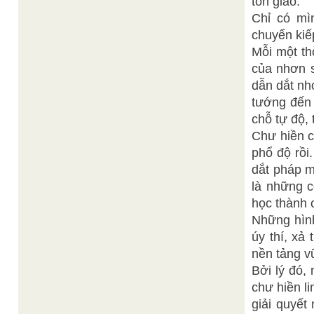
tôn giáo.
Chỉ có mì
chuyển kiếp
Mỗi một th
của nhơn s
dẫn dắt nh
tướng đến 
chỗ tự độ, 
Chư hiền c
phổ độ rồi
dắt pháp m
là những c
học thành 
Những hình
úy thí, xả
nền tảng v
Bởi lý đó,
chư hiền l
giải quyết