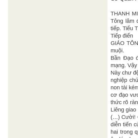
THANH MI
Tông lâm 
tiếp. Tiểu 
Tiếp điển
GIÁO TÔN
muội.
Bần Đạo đ
mạng. Vậy 
Này chư đệ
nghiệp ch
non tài ké
cơ đạo vươ
thức rõ rà
Liêng giao
(…) Cười! 
diễn tiến 
hai trong 