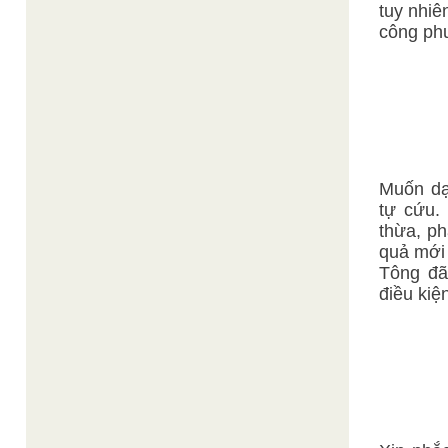
tuy nhiê
công ph
Muốn dạ
tự cứu.
thừa, ph
quả mới 
Tông đã
điều kiệ