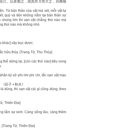
在己。以差觀之，因其所大而大之，則萬物
. Từ bản thân của vật mà xét, mỗi vật tự
ét, quý và tiện không nằm tại bản thân sự
g chúng lớn thì vạn vật chẳng thứ nào mà
ẳng thứ nào mà không nhỏ.
ái khác] vây bọc được.
tắc hữu thủy. [Trang Tử, Thu Thủy]
g thể dừng lại, [còn các thứ nào] tiêu vong
u.
Nhân kỳ sở phi nhi phi chi, tắc vạn vật mạc
莊子 • 秋水》
 đúng, thì vạn vật cái gì cũng đúng; theo
Tử, Thiên Địa]
ng lắm sự sinh. Càng sống lâu, càng thêm
ã. [Trang Tử, Thiên Địa]