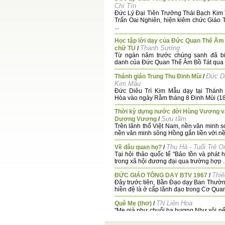
Chí Tín
Đức Lý Đại Tiên Trưởng Thái Bạch Kim 
Trấn Oai Nghiên, hiện kiêm chức Giáo 
...
Học tập lời dạy của Đức Quan Thế Âm 
Thanh Sương
chữ TU
/
Từ ngàn năm trước chúng sanh đã bi
danh của Đức Quan Thế Âm Bồ Tát qua 
Đức Di
Thánh giáo Trung Thu Đinh Mùi
/
Kim Mẫu
Đức Diêu Trì Kim Mẫu dạy tại Thánh 
Hòa vào ngày Rằm tháng 8 Đinh Mùi (18
Thời kỳ dựng nước đời Hùng Vương v
Sưu tầm
Dương Vương
/
Trên lãnh thổ Việt Nam, nền văn minh s
nền văn minh sông Hồng gắn liền với nền
Thu Hà - Tuổi Trẻ O
Về đâu quan họ?
/
Tại hội thảo quốc tế "Bảo tồn và phát 
trong xã hội đương đại qua trường hợp ..
Thiê
ĐỨC GIÁO TÔNG DẠY BTV 1967
/
Đây trước tiên, Bần Đạo dạy Ban Thườ
hiền đệ là ở cấp lãnh đạo trong Cơ Quan,
TN Liên Hoa
Quê Mẹ (thơ)
/
"Mẹ già như chuối ba hương Như xôi n
đường mía lau" Từ thuở nào xa xưa, 
vời ...