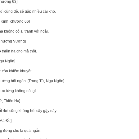
 chương 63]
ì cũng dễ, sẽ gặp nhiều cái khó.
c Kinh, chương 66]
ạ không có ai tranh với ngài.
ử, Nhượng Vương]
 thiên hạ cho mà thôi.
Ngụ Ngôn]
 còn khiếm khuyết.
thường bất ngôn. [Trang Tử, Ngụ Ngôn]
ưa từng không nói gì.
Tử, Thiên Hạ]
t đời cũng không hết cây gậy này.
 Mã Đề]
ng đừng cho là quá ngắn.