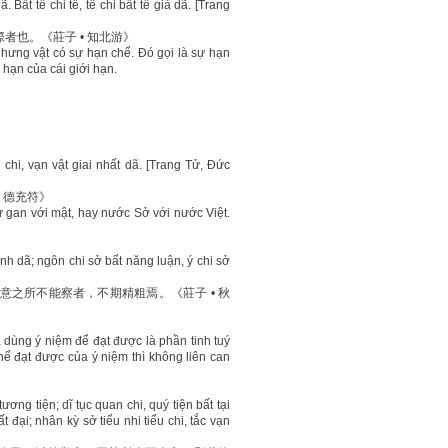
ã. Bất tế chi tế, tế chi bất tế giả dã. [Trang
也。《莊子 • 知北游》
nhưng vật có sự hạn chế. Đó gọi là sự hạn
 hạn của cái giới hạn.
ị chi, vạn vật giai nhất dã. [Trang Tử, Đức
 德充符》
 gan với mật, hay nước Sở với nước Việt.
 tinh dã; ngôn chi sở bất năng luận, ý chi sở
之所不能察者，不期精粗焉。《莊子 • 秋
 dùng ý niệm để đạt được là phần tinh tuý
hể đạt được của ý niệm thì không liên can
tương tiện; dĩ tục quan chi, quý tiện bất tại
t đại; nhân kỳ sở tiểu nhi tiểu chi, tắc vạn