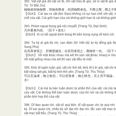
392. Vật vật giả dữ vật vô tế, nhi vật hữu tế giả, sở vị vật tế giả d
Tử, Trí Bắc Du]
物物者與物無際，而物有際者，所謂物際者也。不際之際，際之不際者
【Dịch】 Cái tạo ra vật (tức Đạo) không có sự hạn chế với vật, 
chế của vật. Cái giới hạn của cái không giới hạn là cái không giới
393. Phàm ngoại trọng giả nội chuyết. [Trang Tử, Đạt Sinh]
凡外重者內拙。《莊子 • 達生》
【Dịch】Ai có bề ngoài trịnh trọng thì bên trong vụng về kém cỏi.
394. Tự kỳ dị giả thị chi, can đảm Sở Việt dã; tự kỳ đồng giả th
Sung Phù]
自其異者視之，肝膽楚越也；自其同者視之，萬物皆一也。《莊子 •
【Dịch】 Về mặt khác nhau mà xét thì vạn vật [khác nhau] ví như
Về mặt giống nhau mà xét thì vạn vật đều là một.
395. Khả dĩ ngôn luận giả, vật chi thô dã; khả dĩ ý trí giả, vật chi
bất năng sát giả, bất kỳ tinh thô yên. [Trang Tử, Thu Thủy]
可以言論者，物之粗也；可以意致者，物之精也；言之所不能論，意
水》
【Dịch】 Cái mà ta bàn luận được là phần thô của vật; cái mà ta
của vật. Cái không thể bàn luận được của lời nói và cái không t
phần tinh hay thô của vật.
396. Dĩ đạo quan chi, vật vô quý tiện; dĩ vật quan chi, tự quý nhi 
kỷ. Dĩ sai quan chi, nhân kỳ sở đại nhi đại chi, tắc vạn vật mạc bấ
vật mạc bất tiểu. [Trang Tử, Thu Thủy]