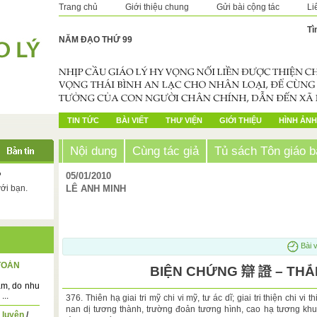
Trang chủ
Giới thiệu chung
Gửi bài cộng tác
Li
Tì
NĂM ĐẠO THỨ 99
TIN TỨC
BÀI VIẾT
THƯ VIỆN
GIỚI THIỆU
HÌNH ẢNH
Nội dung
Cùng tác giả
Tủ sách Tôn giáo b
?
05/01/2010
với bạn.
LÊ ANH MINH
Bài v
TOÀN
BIỆN CHỨNG 辯 證 – THẮ
ăm, do nhu
...
376. Thiên hạ giai tri mỹ chi vi mỹ, tư ác dĩ; giai tri thiện chi vi 
nan dị tương thành, trường đoản tương hình, cao hạ tương khu
 luyện
/