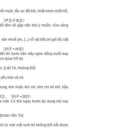
 muội, tắc sự tất bội; nhất minh nhất hối,
。《尹文子佚文》
ối tăm sẽ gặp việc trái ý muốn. Vừa sáng
ăn nhuế phi, [...] cố vật bất chí giả tắc bất
列子 • 仲尼》
iếc thì trước tiên hãy nghe tiếng muỗi bay
ưa quay trở lại.
hi. [Liệt Tử, Hoàng Đế]
yếu bảo vệ nó.
ụng, kim hoặc khí chi; kim chi sở khí, hậu
。《列子 • 說符》
i mãi. Có thứ ngày trước áp dụng mà nay
.
. [Doãn Văn Tử]
ỉ có một mắt lưới thì không thể bắt được