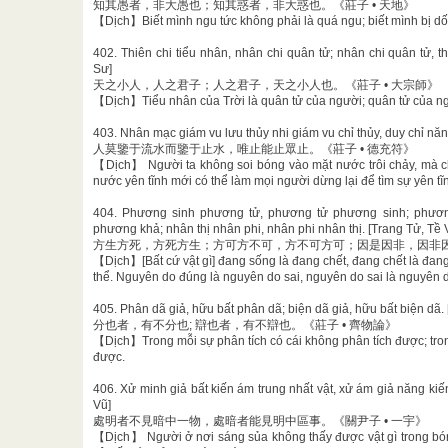
知其愚者，非大愚也；知其惑者，非大惑也。《莊子 • 天地》
【Dịch】Biết mình ngu tức không phải là quá ngu; biết mình bị dối
402. Thiên chi tiểu nhân, nhân chi quân tử; nhân chi quân tử, t
Sư]
天之小人，人之君子；人之君子，天之小人也。《莊子 • 大宗師》
【Dịch】Tiểu nhân của Trời là quân tử của người; quân tử của ngườ
403. Nhân mạc giám vu lưu thủy nhi giám vu chỉ thủy, duy chỉ nă
人莫鑒于流水而鑒于止水，唯止能止眾止。《莊子 • 德充符》
【Dịch】 Người ta không soi bóng vào mặt nước trôi chảy, mà ch
nước yên tĩnh mới có thể làm mọi người dừng lại để tìm sự yên tĩ
404. Phương sinh phương tử, phương tử phương sinh; phươ
phương khả; nhân thị nhân phi, nhân phi nhân thị. [Trang Tử, Tề 
方生方死，方死方生；方可方不可，方不可方可；因是因非，因非因是
【Dịch】[Bất cứ vật gì] đang sống là đang chết, đang chết là đang 
thể. Nguyên do đúng là nguyên do sai, nguyên do sai là nguyên 
405. Phân dã giả, hữu bất phân dã; biện dã giả, hữu bất biện dã.
分也者，有不分也; 辯也者，有不辯也。《莊子 • 齊物論》
【Dịch】Trong mỗi sự phân tích có cái không phân tích được; tron
được.
406. Xử minh giả bất kiến ám trung nhất vật, xử ám giả năng ki
Vũ]
處明者不見暗中一物，處暗者能見明中區事。《關尹子 • 一宇》
【Dịch】 Người ở nơi sáng sủa không thấy được vật gì trong bóng