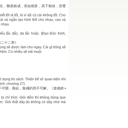
生，難易相成，長短相形，高下相傾，音聲
 tốt là tốt, là vì đã có cái không tốt. Cho
ài và ngắn tạo hình thể cho nhau, cao và
 nhau.
hiểu tắc đắc; đa tắc hoặc. [Đạo Đức Kinh,
第二十二章》
ong sẽ được làm cho ngay. Cái gì trũng sẽ
 thêm. Có nhiều sẽ mê muội.
ất dụng trù sách. Thiện bế vô quan kiện nhi
Kinh, chương 27]
可開﹔善結，無繩約而不可解。《道德經 •
bị chỉ trích. Giỏi đếm thì không dùng que
c. Giỏi thắt dây dù không có dây nhợ mà