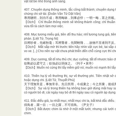
vật rất bé nhỏ trong ánh sáng.
407. Chuyên dụng thông minh, tắc công bất thành; chuyên dụng hối
chúng chi sở tái. [Doãn Văn Tử Dật Văn]
專用聰明，則功不成；專用晦昧，則事必悖；一明一晦，眾之所載
【Dịch】 Chỉ thuần thông minh sẽ không thành công; chỉ thuần t
vừa tối là cách làm mọi việc.
408. Mục tương miểu giả, tiên đổ thu hào; nhĩ tương lung giả, tiên v
phản. [Liệt Tử, Trọng Ni]
目將眇者，先睹秋毫；耳將聾者，先聞蚋飛，…故物不至者則不反。《
【Dịch】 Mắt sắp mờ thì trước tiên hãy nhìn vật cực bé, tai sắp đ
vo ve. [...] Cho nên sự vật chưa phát triển đến chỗ cùng cực thì ch
409. Dục cương, tất dĩ nhu thủ chi; dục cường, tất dĩ nhược bảo c
欲剛必以柔守之；欲強必以弱保之。《列子 • 黃帝》
【Dịch】Muốn nó cứng thì lấy mềm giữ nó; muốn nó mạnh thì lấy 
410. Thiên hạ lý vô thường thị, sự vô thường phi. Tiên nhật sở d
hoặc dụng chi. [Liệt Tử, Thuyết Phù]
天下理無常是，事無常非。先日所用，今或棄之；今之所棄，後或用之
【Dịch】 Sự và lý trong thiên hạ không bao giờ đúng mãi hay sa
có người bỏ đi; cái ngày nay bỏ đi thì ngày sau có người áp dụng
411. Đắc điểu giả, la nhất mục; nhất mục chi la, bất khả đắc điểu
得鳥者，羅一目；一目之羅，不可得鳥。《尹文子》
【Dịch】Bắt được chim là nhờ ở một mắt lưới; nhưng cái lưới ch
chim.