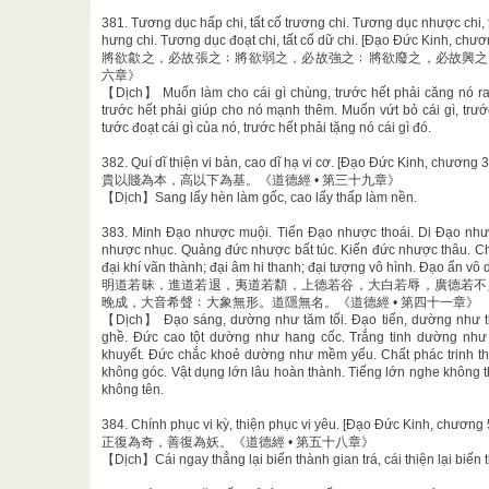
381. Tương dục hấp chi, tất cố trương chi. Tương dục nhược chi, 
 Chí
hưng chi. Tương dục đoạt chi, tất cố dữ chi. [Đạo Đức Kinh, chươ
p sâu sắc
將欲歙之，必故張之﹔將欲弱之，必故強之﹔將欲廢之，必故興之﹔
..
六章》
hiện Chí
【Dịch】 Muốn làm cho cái gì chùng, trước hết phải căng nó ra 
hềnh, đón
trước hết phải giúp cho nó mạnh thêm. Muốn vứt bỏ cái gì, tr
ưng không
tước đoạt cái gì của nó, trước hết phải tặng nó cái gì đó.
382. Quí dĩ thiện vi bản, cao dĩ hạ vi cơ. [Đạo Đức Kinh, chương 3
Nhãn
/
貴以賤為本，高以下為基。《道德經 • 第三十九章》
g Giáo Lý
【Dịch】Sang lấy hèn làm gốc, cao lấy thấp làm nền.
-8-2007)
 Bồ ...
383. Minh Đạo nhược muội. Tiến Đạo nhược thoái. Di Đạo như
nhược nhục. Quảng đức nhược bất túc. Kiến đức nhược thâu. C
đại khí vãn thành; đại âm hi thanh; đại tượng vô hình. Đạo ẩn v
ng tu nhà;
明道若昧，進道若退，夷道若纇，上德若谷，大白若辱，廣德若不
 ...
晚成，大音希聲﹔大象無形。道隱無名。《道德經 • 第四十一章》
【Dịch】 Đạo sáng, dường như tăm tối. Đạo tiến, dường như t
ghề. Đức cao tột dường như hang cốc. Trắng tinh dường nh
khuyết. Đức chắc khoẻ dường như mềm yếu. Chất phác trinh t
không góc. Vật dụng lớn lâu hoàn thành. Tiếng lớn nghe không 
không tên.
384. Chính phục vi kỳ, thiện phục vi yêu. [Đạo Đức Kinh, chương 
正復為奇，善復為妖。《道德經 • 第五十八章》
【Dịch】Cái ngay thẳng lại biến thành gian trá, cái thiện lại biến 