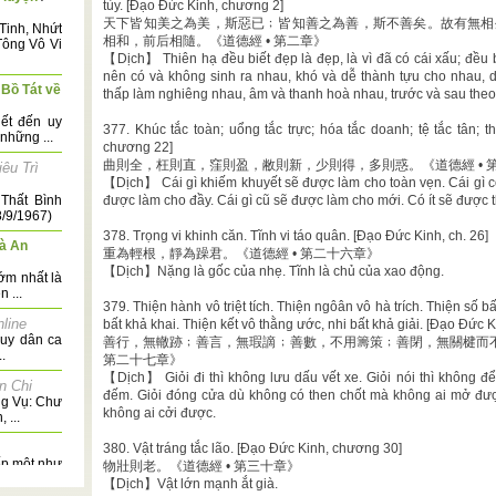
tùy. [Đạo Đức Kinh, chương 2]
天下皆知美之為美，斯惡已﹔皆知善之為善，斯不善矣。故有無相
Tinh, Nhứt
相和，前后相隨。《道德經 • 第二章》
Tông Vô Vi
【Dịch】 Thiên hạ đều biết đẹp là đẹp, là vì đã có cái xấu; đều biết
nên có và không sinh ra nhau, khó và dễ thành tựu cho nhau, d
Bồ Tát về
thấp làm nghiêng nhau, âm và thanh hoà nhau, trước và sau theo
ết đến uy
377. Khúc tắc toàn; uổng tắc trực; hóa tắc doanh; tệ tắc tân; t
những ...
chương 22]
曲則全，枉則直，窪則盈，敝則新，少則得，多則惑。《道德經 • 
êu Trì
【Dịch】 Cái gì khiếm khuyết sẽ được làm cho toàn vẹn. Cái gì c
Thất Bình
được làm cho đầy. Cái gì cũ sẽ được làm cho mới. Có ít sẽ được
/9/1967)
378. Trọng vi khinh căn. Tĩnh vi táo quân. [Đạo Đức Kinh, ch. 26]
à An
重為輕根，靜為躁君。《道德經 • 第二十六章》
【Dịch】Nặng là gốc của nhẹ. Tĩnh là chủ của xao động.
ớm nhất là
 ...
379. Thiện hành vô triệt tích. Thiện ngôân vô hà trích. Thiện số b
nline
bất khả khai. Thiện kết vô thằng ước, nhi bất khả giải. [Đạo Đức 
huy dân ca
善行，無轍跡﹔善言，無瑕謫﹔善數，不用籌策﹔善閉，無關楗而不
.
第二十七章》
【Dịch】 Giỏi đi thì không lưu dấu vết xe. Giỏi nói thì không để 
n Chi
đếm. Giỏi đóng cửa dù không có then chốt mà không ai mở đượ
ng Vụ: Chư
không ai cởi được.
 ...
380. Vật tráng tắc lão. [Đạo Đức Kinh, chương 30]
ếp một như
物壯則老。《道德經 • 第三十章》
Câu ca dao
【Dịch】Vật lớn mạnh ắt già.