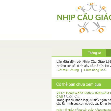
Lần đầu đến với Nhịp Cầu Giáo Lý
Những liên kết dưới đây có thể hữu ích 
Giới thiệu chung
|
Chức năng RSS
VỀ LÝ TƯỞNG XÂY DỰNG TÔN GIÁO 
Thiện Chí
CẦU
/
Trong lịch sử nhân loại, từ mấy ngàn n
cầu tâm linh của con người, các tôn giáo 
Đức Lý Giáo Tông với việc công phu tu