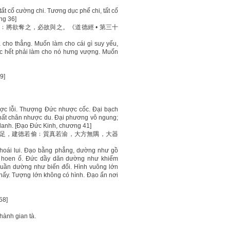
tất cố cường chi. Tương dục phế chi, tất cố
ng 36]
將欲奪之，必故與之。《道德經 • 第三十
cho thẳng. Muốn làm cho cái gì suy yếu,
ước hết phải làm cho nó hưng vượng. Muốn
9]
ợc lỗi. Thượng Đức nhược cốc. Đại bạch
hất chân nhược du. Đại phương vô ngung;
ô danh. [Đạo Đức Kinh, chương 41]
足，建德若偷﹔質真若渝，大方無隅，大器
hoái lui. Đạo bằng phẳng, dường như gồ
ư hoen ố. Đức dầy dăn dường như khiếm
huần dường như biến đổi. Hình vuông lớn
thấy. Tượng lớn không có hình. Đạo ẩn nơi
58]
thành gian tà.