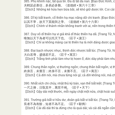
385. Phù khinh nặc, tất quả tín. Đa dị tất đa nan. [Đạo Đức Kinh,
夫輕諾必寡信，多易必多難。《道德經 • 第六十三章》
【Dịch】Những kẻ hứa hẹn bừa bãi, sẽ khó giữ được lời. Coi cái g
386. Dĩ kỳ bất tranh, cố thiên hạ mạc năng dữ chi tranh. [Đạo Đứ
以其不爭，故天下莫能與之爭。《道德經 • 第六十六章》
【Dịch】Chính vì thánh nhân không tranh với ai, nên trong thiên h
387. Duy vô dĩ thiên hạ vi giả khả dĩ thác thiên hạ dã. [Trang T
唯無以天下為者可以托天下也。《莊子 • 讓王》
【Dịch】Chỉ ai không màng cai trị thiên hạ là mới đáng được giao
388. Đại bạch nhược nhục, thịnh đức nhược bất túc. [Trang Tử, 
大白若辱，盛德若不足。《莊子 • 寓言》
【Dịch】Trắng tinh phải làm như bị hoen ố; đức dày phải làm như
389. Chung thân ngôn, vị thường ngôn; chung thân bất ngôn, vị 
終身言，未嘗言；終身不言，未嘗不言。《莊子 • 寓言》
【Dịch】Cả đời nói, mà chưa từng nói gì; cả đời không nói, mà ch
390. Nhất xích chi chủy, nhật thủ kỳ bán, vạn thế bất kiệt. [Trang 
一尺之捶，日取其半，萬世不竭。《莊子 • 天下》
【Dịch】Gậy dài một thước, mỗi ngày chặt một nửa, chặt hoài suố
391. Trường giả bất vi hữu dư, đoản giả bất vi bất túc. [Trang Tử,
長者不為有餘，短者不為不足。《莊子 • 駢拇》
【Dịch】Cái đã dài thì ta đừng cho là quá dài; và cái đã ngắn cũ