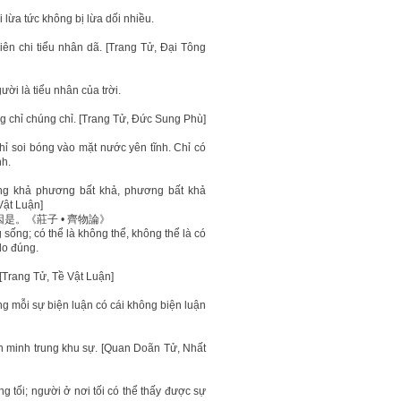
 lừa tức không bị lừa dối nhiều.
hiên chi tiểu nhân dã. [Trang Tử, Đại Tông
i là tiểu nhân của trời.
ng chỉ chúng chỉ. [Trang Tử, Đức Sung Phù]
ỉ soi bóng vào mặt nước yên tĩnh. Chỉ có
nh.
ng khả phương bất khả, phương bất khả
Vật Luận]
。《莊子 • 齊物論》
sống; có thể là không thể, không thể là có
do đúng.
 [Trang Tử, Tề Vật Luận]
g mỗi sự biện luận có cái không biện luận
ến minh trung khu sự. [Quan Doãn Tử, Nhất
 tối; người ở nơi tối có thể thấy được sự