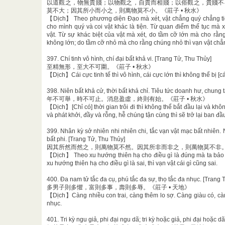
以道觀之，物無貴賤；以物觀之，自貴而相賤；以俗觀之，貴賤不
莫不大；因其所小而小之，則萬物莫不小。《莊子 • 秋水》
【Dịch】 Theo phương diện Đạo mà xét, vật chẳng quý chẳng tiện
cho mình quý và coi vật khác là tiện. Từ quan điểm thế tục mà x
vật. Từ sự khác biệt của vật mà xét, do tầm cỡ lớn mà cho rằn
không lớn; do tầm cỡ nhỏ mà cho rằng chúng nhỏ thì vạn vật ch
397. Chí tinh vô hình, chí đại bất khả vi. [Trang Tử, Thu Thủy]
至精無形，至大不可圍。《莊子 • 秋水》
【Dịch】Cái cực tinh tế thì vô hình, cái cực lớn thì không thể bị [c
398. Niên bất khả cử, thời bất khả chỉ. Tiêu tức doanh hư, chung 
年不可舉，時不可止。消息盈虛，終則有始。《莊子 • 秋水》
【Dịch】[Chỉ có] thời gian trôi đi thì không thể bắt đầu lại và khôn
và phát khởi, đầy và rỗng, hễ chúng tận cùng thì sẽ trở lại ban đầ
399. Nhân kỳ sở nhiên nhi nhiên chi, tắc vạn vật mạc bất nhiên. 
bất phi. [Trang Tử, Thu Thủy]
因其所然而然之，則萬物莫不然。因其所非而非之，則萬物莫不非。《
【Dịch】 Theo xu hướng thiên hạ cho điều gì là đúng mà ta bảo là
xu hướng thiên hạ cho điều gì là sai, thì vạn vật cái gì cũng sai.
400. Đa nam tử tắc đa cụ, phú tắc đa sự, thọ tắc đa nhục. [Trang 
多男子則多懼，富則多事，壽則多辱。《莊子 • 天地》
【Dịch】Càng nhiều con trai, càng thêm lo sợ. Càng giàu có, cà
nhục.
401. Tri kỳ ngu giả, phi đại ngu dã; tri kỳ hoặc giả, phi đại hoặc d