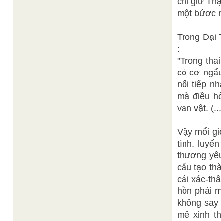
chỉ giử Thậ
một bứơc n
Trong Đại 
:
"Trong tha
có cơ ngẩu
nối tiếp n
mà điều h
vạn vật. (...
Vậy mổi gi
tình, luyế
thương yêu
cấu tạo thà
cái xác-th
hồn phải m
không say 
mê xinh th