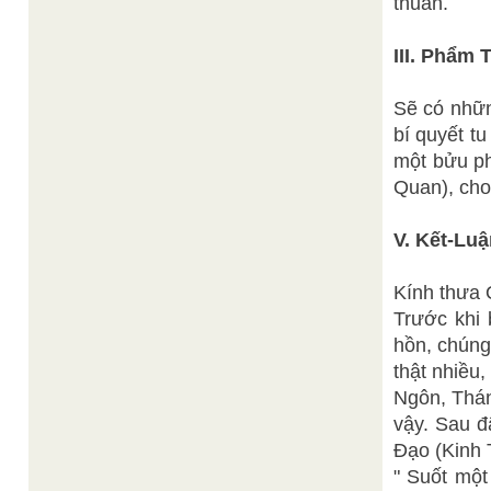
thuần.
III. Phẩm
Sẽ có nhữn
bí quyết t
một bửu p
Quan), cho
V. Kết-Lu
Kính thưa 
Trước khi 
hồn, chúng
thật nhiều
Ngôn, Thán
vậy. Sau đ
Đạo (Kinh
" Suốt một