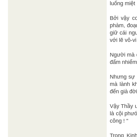
luống miệt
Bởi vậy co
phàm, đoạn
giữ cái ng
với lẽ vô-v
Người mà d
đấm nhiểm t
Nhưng sự l
mà lành kh
đến già đờ
Vậy Thầy ư
là cội phư
công ! "
Trong Kin