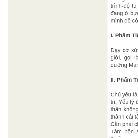
trình-độ t
đang ở bự
mình để cố
I. Phẩm T
Dạy cơ xử
giới, gọi 
dưỡng Mạn
II. Phẩm 
Chủ yếu là
tri. Yếu lý
thần khôn
thành cái 
Cần phải c
Tâm hồn s