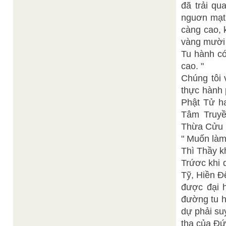
đã trải qu
nguơn mạt 
càng cao, 
vàng mười
Tu hành có
cao. "
Chúng tôi 
thực hành 
Phật Tử ha
Tâm Truyề
Thừa Cửu 
" Muốn làm
Thì Thầy k
Trứơc khi 
Tỹ, Hiền Đ
được đại h
đường tu h
dự phải suy
tha của Đứ