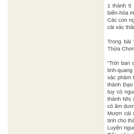
1 thành 5 
biến-hóa mã
Các con ng
cái xác th
Trong bài
Thừa Chơn-
"Trời ban 
linh-quang
xác phàm t
thành Đạo 
tuy có ngu
thành Nhị 
có âm dươn
Mượn cái x
tinh cho th
Luyện nguơ