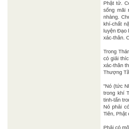
Phật tử. C
sống mãi 
nhàng. Chớ
khí-chất n
luyện Đạo 
xác-thân. C
Trong Thán
có giải th
xác-thân th
Thượng Tần
"Nó (tức N
trong khí 
tinh-tấn t
Nó phải có
Tiên, Phật
Phải có mộ