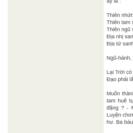
ấy là :
Thiên nhứt 
Thiên tam 
Thiên ngũ s
Địa nhị san
Địa tứ san
Ngũ-hành, 
Lại Trời c
Đạo phải l
Muốn thành
tam huê t
đặng ? - 
Luyện chơn
hư. Ba báu 