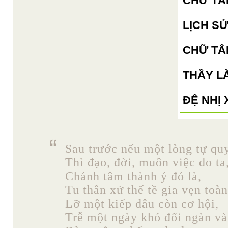
CHỮ TÂ
LỊCH S
CHỮ TÂ
THẦY LÀ
ĐỆ NHỊ
Sau trước nếu một lòng tự quy
Thì đạo, đời, muôn việc do ta
Chánh tâm thành ý đó là,
Tu thân xử thế tề gia vẹn toàn
Lỡ một kiếp đâu còn cơ hội,
Trễ một ngày khó đổi ngàn và