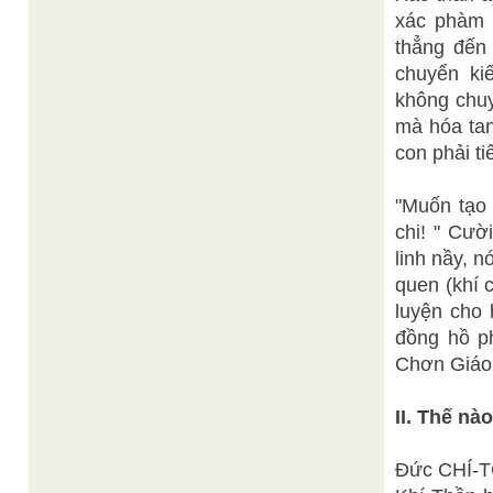
xác phàm 
thẳng đến 
chuyển ki
không chuy
mà hóa tan
con phải ti
"Muốn tạo 
chi! " Cườ
linh nầy, 
quen (khí 
luyện cho 
đồng hồ ph
Chơn Giáo,
II. Thế nà
Ðức CHÍ-T