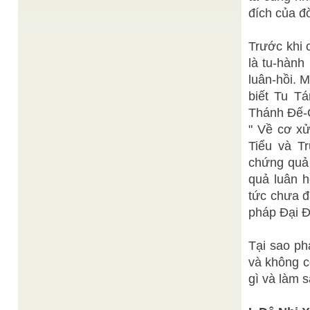
" Nền Đạo lập nên là nhờ có lòng đạo đức và tánh
đích của đờ
khiêm cung của mỗi môn đệ của ...
Tha thứ - Thông điệp hòa bình mùa Giáng sinh
/
Trước khi 
Sưu tầm từ Tuổi Trẻ Online
Cận kề di hài con thơ tròn 12 tuổi, thân phụ Ahmad
là tu-hành
vốn là thợ cơ khí dằn vặt: thù ...
luân-hồi. 
Lê Anh Minh
Tìm hiểu Cảm Ứng Thiên
/
biết Tu T
Thiện thư 善書 hay khuyến thiện thư 勸善書 (books
of edification; morality tracts) là một đặc chủng
Thánh Đế-
trong thư tịch ...
" Về cơ x
Ban Biên Tập
Đi tìm những giá trị đại đồng
/
Tiểu và T
Hằng ngày sinh họat đạo, đọc sách đạo, chúng ta
thường gặp hai chữ "đại đồng", nhất là mục đích
chứng quả 
...
quả luân 
Kim Trinh
Vào đời độ chúng lập công . . .
/
tức chưa đ
Phật Tiên Thần Thánh rộn ràng, Đồng vâng ngọc
sắc cứu an cõi trần. Hiện diện trên cõi trần này,
pháp Đại Đ
con người ...
Tại sao ph
và không c
gì và làm 