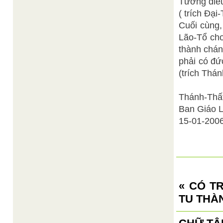
Tưởng điều 
( trích Đạ
Cuối cùng,
Lão-Tổ cho 
thành chán
phải có đứ
(trích Thá
Thánh-Thất
Ban Giáo 
15-01-200
« CÓ T
TU THÀN