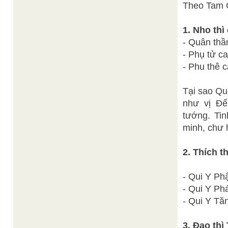
Theo Tam G
1. Nho thì
- Quân thầ
- Phụ tử c
- Phu thê c
Tại sao Qu
như vị Đế
tướng. Ti
minh, chư 
2. Thích t
- Qui Y Ph
- Qui Y Ph
- Qui Y Tă
3. Đạo thì