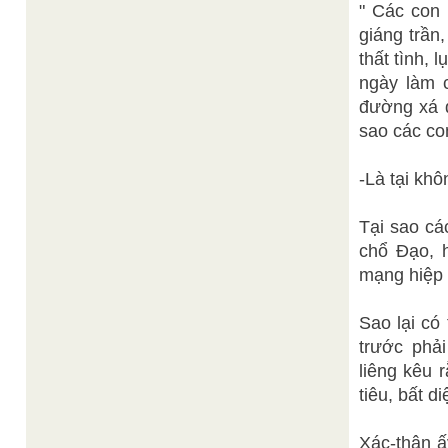
" Các con
giáng trần,
thất tình, 
ngày làm 
đường xá đ
sao các co
-Là tại kh
Tại sao cá
chổ Đạo, h
mạng hiệp 
Sao lại có
trước phải
liêng kêu r
tiêu, bất d
Xác-thân ấ