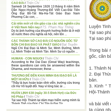
Thện Chí
CAO ĐÀI
/
Samedi 18 Septembre 1926 13 tháng 8 năm Bính
Dần Ngọc-Hoàng Thượng-Ðế Viết Cao-Ðài Tiên
Ông Ðại Bồ-Tát Ma-Ha-Tát Giáo Ðạo Nam
Phương Các con, ...
Cái nhìn mới về tôn giáo của các nhà nghiên cứu
Luyện Tinh
TS. Phạm Huy Thông
ở Việt Nam hiện nay
/
Do bị ảnh hưởng của khuynh hướng thiên tả ở một
Tại sao ph
số nước theo chủ nghĩa xã hội, nên tôn ...
Tại sao ph
CÁC THÁNH SỞ CAO ĐÀI CÓ NGUỒN GỐC TỪ
Đạt Truyền
BỐN CHI ĐẠI ĐẠO VÀ PHẬT GIÁO
/
Ngũ Chi Đại Đạo là Minh Sư, Minh Đường, Minh
Trong bài 
Lý, Minh Thiện và Minh Tân. Minh Sư có nguồn ...
gốc, căn b
Thiện Chí
HUMAN - CON NGUOI
/
According to the Dai Dao (Great Way) teachings,
these questions can only be answered within the
1. Thánh N
Dharma, and moreover, these ...
2. Ðại Thừ
THƯỢNG ĐẾ ĐẾN KHAI MINH ĐẠI ĐẠO ĐÃ LÀ
Thiện Chí
MỘT HI HỮU
/
bản.
"Thầy là bực hoàn toàn vĩnh viễn, trường cửu trong
3. Kinh "
cõi Hư Vô tuyệt đối. Nay vì lòng bác ái ...
Hội-Thánh
HUẤN LỊNH 638 (ngày 30-5 Đinh Hợi) của Đức
Thiện Chí
Hộ Pháp
/
Tại sao Hội Thánh lại dám mạo hiểm xưng mình là
và bài viế
Thánh Thể của Đức Chí Tôn là Đại Từ ...
ta cùng nh
Thiện Chí
NHẬT KÝ CUỐI TUẦN 15 -11-202221
/