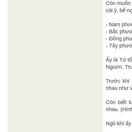
Còn muốn c
cái ý, bế n
- Nam phư
- Bắc phư
- Đông ph
- Tây phư
Ấy là Tứ t
Nguơn. Tru
Trước khi 
nhau như v
Còn biết t
nhau. (Hìn
Ngũ khí ấy