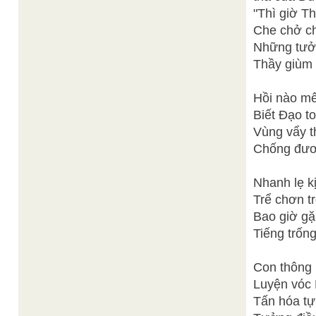
"Thì giờ Th
Che chở ch
Những tưởn
Thầy giùm g
Hồi nào mê
Biết Đạo t
Vùng vẩy t
Chống đươn
Nhanh lẹ kị
Trể chơn tr
Bao giờ gặ
Tiếng trống
Con thông 
Luyện vóc K
Tấn hóa tự