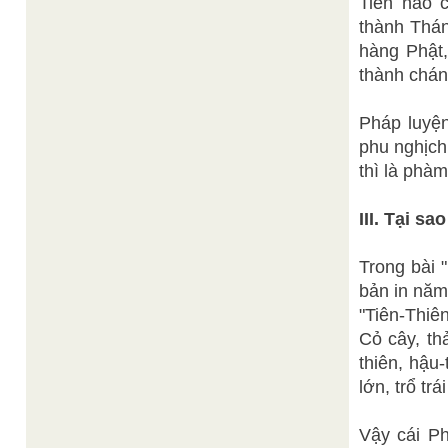
Tiên nào c
thành Thán
hàng Phật,
thành chán
Pháp luyện
phu nghịch
thì là phàm
III. Tại s
Trong bài 
bản in năm
"Tiên-Thiê
Cỏ cây, th
thiên, hậu
lớn, trổ tr
Vậy cái P