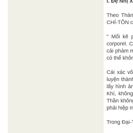
I. Ðệ Nhị 
Theo Thán
CHÍ-TÔN có
" Mổi kẽ 
corporel. C
cái phàm m
có thể khô
Cái xác vô
luyện thàn
lấy hình ả
Khí, khôn
Thần không
phải hiệp 
Trong Ðại-