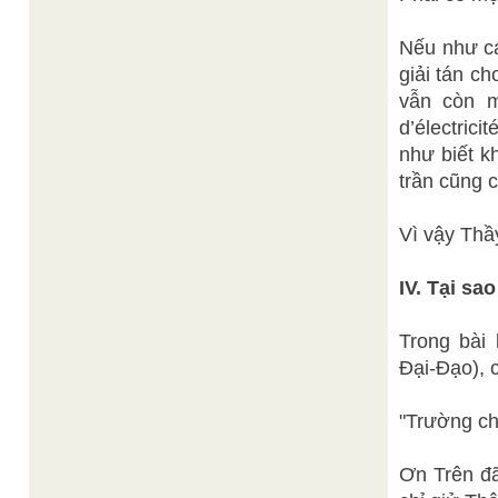
Nếu như cá
giải tán ch
vẫn còn mà
d’électrici
như biết k
trần cũng 
Vì vậy Thầ
IV. Tại sa
Trong bài
Đại-Đạo), 
"Trường cha
Ơn Trên đã