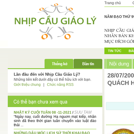
Trang chủ
NĂM ĐẠO THỨ 9
TIN TỨC
BÀI
Nội dung
Lần đầu đến với Nhịp Cầu Giáo Lý?
28/07/20
Những liên kết dưới đây có thể hữu ích với bạn.
QUÁCH H
Giới thiệu chung
|
Chức năng RSS
SUU TAM
NHẬT KÝ CUỐI TUẦN 08 -11-2021
/
“Ngày nay, cuối đường Hạ nguơn mạt kiếp, nhân
sinh đã theo thời gian luân chuyển vào luật đào
thải ...
NHỮNG DẤU MÓC LICH SỬ THỜI KHAI ĐẠO