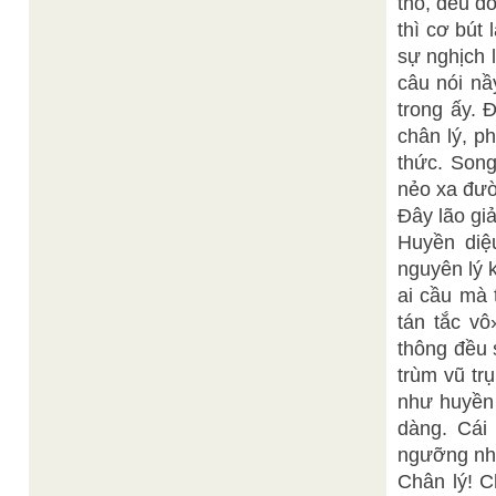
thố, đều d
thì cơ bút
sự nghịch 
câu nói nầ
trong ấy. 
chân lý, p
thức. Song
nẻo xa đườ
Đây lão gi
Huyền diệ
nguyên lý 
ai cầu mà 
tán tắc vô
thông đều s
trùm vũ tr
như huyền 
dàng. Cái 
ngưỡng như
Chân lý! C