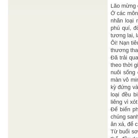
Thiện Chí
NHẬT KÝ CUỐI TUẦN 22 -11-2021
/
Ta thường thấy câu “Tiên học lễ hậu học văn”
Lão mừng 
được nêu ở các trường học như là một tôn ...
Ớ các môn 
Huệ Ý
Nhật ký mùa tu Thu phân
/
nhân loại 
Mùa tu Thu Phân năm Mậu Tý, chúng ta được
hướng dẩn về "Rèn tâm vô niệm". Ngày 19.9.2008.
phú quí, đ
Vô niệm là ...
tương lai, 
THIÊN QUAN TỨ PHƯỚC VÀ SỨ MẠNG THIÊN
Ôi! Nạn ti
Thiện Chí
ÂN
/
Hôm nay, tuy là buổi thuyết đạo ngày rằm như
thương tha
thông lệ, nhưng đặc biệt, Rằm tháng Giêng là Lễ ...
Đã trải qu
Chí Thật
Một chuyến liên giao
/
theo thời 
Ngày mùng 1 tháng 3 Đinh Hợi (thứ ba
17/04/2007) được sự phân công của Ngoại Giao
nuôi sống 
Vụ, phái đoàn ...
màn vô min
Thiện
Caodaism is becoming "globalized"
/
kỳ đứng và
Quang
Question I am also interested in hearing more
loại đều b
about ways in which Caodaism is becoming
"globalized"----linked to communities in other
liêng vì x
countries ...
Đế biến ph
chúng sanh
ân xá, để c
Từ buổi sơ