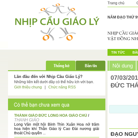
Trang chủ
NĂM ĐẠO THỨ 9
TIN TỨC
BÀI
Nội dung
Lần đầu đến với Nhịp Cầu Giáo Lý?
07/03/20
Những liên kết dưới đây có thể hữu ích với bạn.
ĐỨC THÁ
Giới thiệu chung
|
Chức năng RSS
THÁNH GIÁO ĐỨC LONG HOA GIÁO CHỦ
/
THANH GIÁO
Long Vân một hội Bính Thìn Xuân Hoa nở trăm
hoa hiện khí Thần Giáo lý Cao Đài nương giải
thoát Chủ quyền ...
ĐẠO NGU