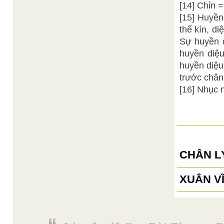
[14] Chỉn =
[15] Huyề
thể kín, d
Sự huyền d
huyền di
huyền diệu
trước chân 
[16] Nhục 
CHÂN LÝ
XUÂN V