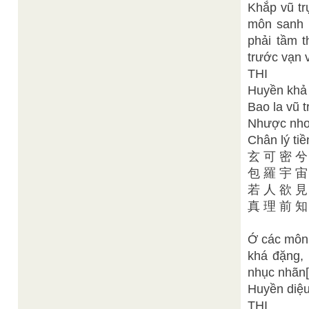
Khắp vũ tr
môn sanh 
phải tầm t
trước vạn 
THI
Huyền khả 
Bao la vũ t
Nhược nhơn
Chân lý tiề
玄 可 密 兮
包 羅 宇 宙
若 人 欲 見
真 理 前 知
Ớ các môn 
khá đặng, 
nhục nhãn[
Huyền diệu
THI