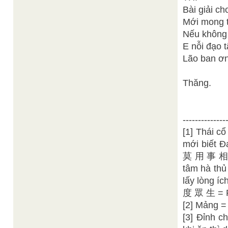
Bài giải c
Mới mong tì
Nếu không 
E nỗi đạo 
Lão ban ơ
Thăng.
--------------
[1] Thái 
mới biết 
莫 用 事 相 爭
tâm hà th
lấy lòng í
度 眾 生 = P
[2] Mảng =
[3] Đỉnh c