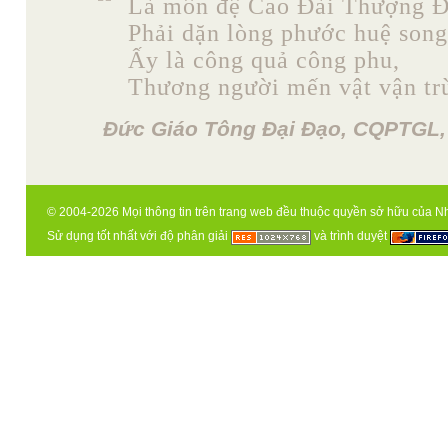
Là môn đệ Cao Đài Thượng Đ
Phải dặn lòng phước huệ song
Ấy là công quả công phu,
Thương người mến vật vận trù
Đức Giáo Tông Đại Đạo, CQPTGL,
© 2004-2026 Mọi thông tin trên trang web đều thuộc quyền sở hữu của N
Sử dụng tốt nhất với độ phân giải
và trình duyệt