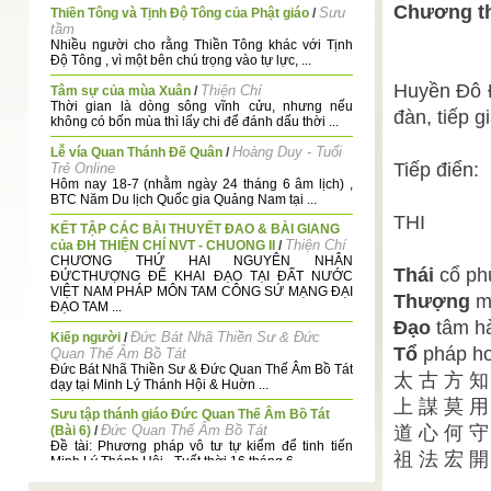
Chương th
Sưu
Thiền Tông và Tịnh Độ Tông của Phật giáo
/
tầm
Nhiều người cho rằng Thiền Tông khác với Tịnh
Độ Tông , vì một bên chú trọng vào tự lực, ...
Huyền Đô Đ
Thiện Chí
Tâm sự của mùa Xuân
/
Thời gian là dòng sông vĩnh cửu, nhưng nếu
đàn, tiếp g
không có bốn mùa thì lấy chi để đánh dấu thời ...
Hoàng Duy - Tuổi
Lễ vía Quan Thánh Đế Quân
/
Tiếp điển:
Trẻ Online
Hôm nay 18-7 (nhằm ngày 24 tháng 6 âm lịch) ,
BTC Năm Du lịch Quốc gia Quảng Nam tại ...
THI
KẾT TẬP CÁC BÀI THUYẾT ĐAO & BÀI GIANG
Thiện Chí
của ĐH THIỆN CHÍ NVT - CHUONG II
/
CHƯƠNG THỨ HAI NGUYÊN NHÂN
Thái
cổ phư
ĐỨCTHƯỢNG ĐẾ KHAI ĐẠO TẠI ĐẤT NƯỚC
VIỆT NAM PHÁP MÔN TAM CÔNG SỨ MẠNG ĐẠI
Thượng
mư
ĐẠO TAM ...
Đạo
tâm hà
Đức Bát Nhã Thiền Sư & Đức
Kiếp người
/
Tổ
pháp ho
Quan Thế Âm Bồ Tát
Đức Bát Nhã Thiền Sư & Đức Quan Thế Âm Bồ Tát
太 古 方 知
dạy tại Minh Lý Thánh Hội & Huờn ...
上 謀 莫 用
Sưu tập thánh giáo Đức Quan Thế Âm Bồ Tát
Đức Quan Thế Âm Bồ Tát
道 心 何 守
(Bài 6)
/
Đề tài: Phương pháp vô tư tự kiểm để tinh tiến
祖 法 宏 開
Minh Lý Thánh Hội - Tuất thời 16 tháng 6 ...