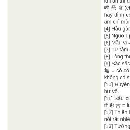
khi ăn thì
鳴 鼎 食 (chu
hay đỉnh c
ám chỉ mồi
[4] Hầu gầ
[5] Nguơn 
[6] Mầu vi 
[7] Tư tâm 
[8] Lòng t
[9] Sắc s
無 = có có 
không có s
[10] Huyề
hư vô.
[11] Sáu c
thiệt 舌 = l
[12] Thiên
nói rất nhi
[13] Tường