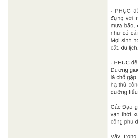
- PHỤC đế
đựng với m
mưa bão, g
như có cái
Mọi sinh h
cất, du lịc
- PHỤC đến
Dương giao
là chỗ gặp
hạ thủ côn
dưỡng tiểu
Các Đạo gi
vạn thời x
công phu đ
Vậy, trong