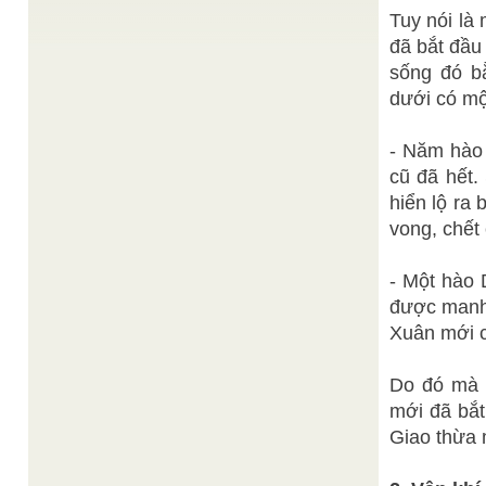
Đức Quán Thế Âm Bồ Tát
Tâm vô ngại
/
Tuy nói l
Đạo lý nhiệm mầu, pháp môn vô tận. Đời là một
đã bắt đầu
trường học để vạn hữu tiến hóa trong định ...
sống đó b
Thiện Hạnh
Đức Giê_Su Ki_Tô Trong TKPĐ
/
Thánh ngôn Đức Chí Tôn đêm Noel năm Ất Sửu
dưới có m
1925 : "Đêm nay phải vui mừng vì là ngày Ta ...
Nhân Tử Nguyễn Văn Thọ
Dịch Học Nhập Môn
/
- Năm hào
Học Dịch có thể chia ra làm hai đường lối: 1. Một
là học gốc Dịch tức là chuyên khảo về ...
cũ đã hết.
Ban Biên Tập
KHÔN ĐẠO THUẬN NHU
/
hiển lộ ra
Đặc biệt , đối với Nữ phái, thánh nhân thường dạy
vong, chết
Đạo Khôn phù hợp với Âm tính mềm mại, ...
- Một hào
được manh 
Xuân mới c
Do đó mà 
mới đã bắt
Giao thừa 