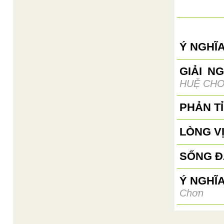
Ý NGHĨA
GIẢI N
HUỆ CH
PHẢN T
LÒNG V
SỐNG 
Ý NGHĨ
Chơn