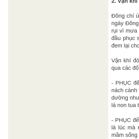
2. Vận khí
Đông chí ứ
ngày Đông 
rụi vì mưa
đầu phục s
đem lại ch
Vận khí đ
qua các đố
- PHỤC đế
nách cành 
dường như 
lá non tua
- PHỤC đến
là lúc mà 
mầm sống m