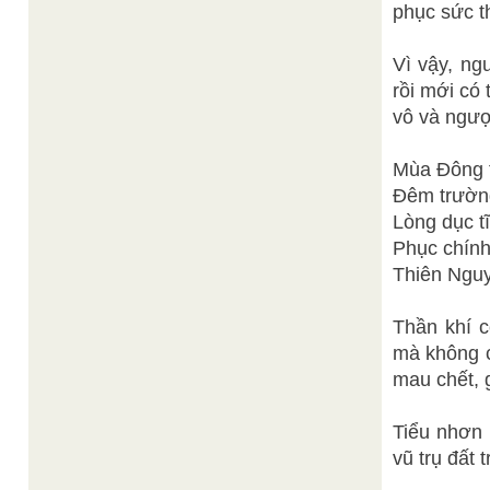
phục sức t
Vì vậy, ngư
rồi mới có 
vô và ngược
Mùa Đông 
Đêm trường
Lòng dục t
Phục chính
Thiên Nguy
Thần khí c
mà không có
mau chết, 
Tiểu nhơn 
vũ trụ đất t