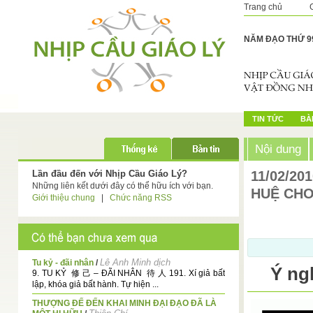
Trang chủ
NĂM ĐẠO THỨ 9
TIN TỨC
BÀI
Nội dung
Lần đầu đến với Nhịp Cầu Giáo Lý?
11/02/20
Những liên kết dưới đây có thể hữu ích với bạn.
HUỆ CH
Giới thiệu chung
|
Chức năng RSS
Lê Anh Minh dịch
Tu kỷ - đãi nhân
/
Ý ng
9. TU KỶ 修 己 – ĐÃI NHÂN 待 人 191. Xí giả bất
lập, khóa giả bất hành. Tự hiện ...
THƯỢNG ĐẾ ĐẾN KHAI MINH ĐẠI ĐẠO ĐÃ LÀ