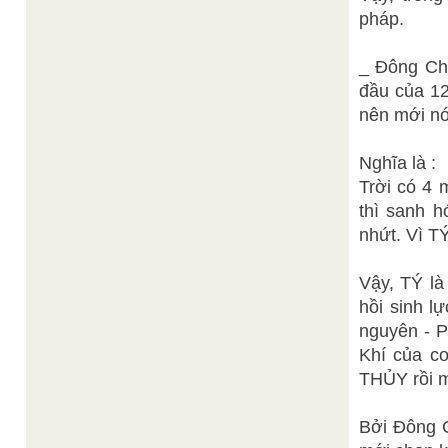
pháp.
_ Đông Chí
đầu của 12
nên mới nói
Nghĩa là :
Trời có 4
thì sanh h
nhứt. Vì TÝ
Vậy, TÝ là
hồi sinh l
nguyên - P
Khí của c
THỦY rồi mớ
Bởi Đông 