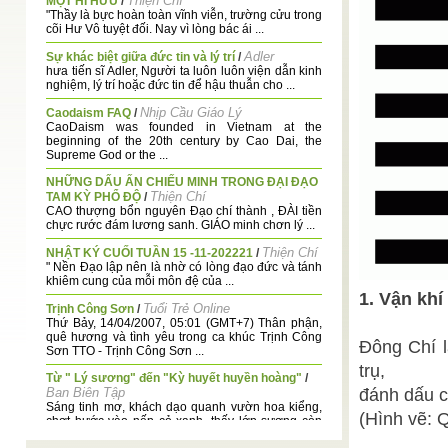
Thiện Chí
MỘT HI HỮU
/
"Thầy là bực hoàn toàn vĩnh viễn, trường cửu trong
cõi Hư Vô tuyệt đối. Nay vì lòng bác ái ...
Adler
Sự khác biệt giữa đức tin và lý trí
/
hưa tiến sĩ Adler, Người ta luôn luôn viện dẫn kinh
nghiệm, lý trí hoặc đức tin để hậu thuẫn cho ...
Nhịp Cầu Giáo Lý
Caodaism FAQ
/
CaoDaism was founded in Vietnam at the
beginning of the 20th century by Cao Dai, the
Supreme God or the ...
NHỮNG DẤU ẤN CHIẾU MINH TRONG ĐẠI ĐẠO
Thiện Chí
TAM KỲ PHỔ ĐỘ
/
CAO thượng bổn nguyên Đạo chí thành , ĐÀI tiền
chực rước đám lương sanh. GIÁO minh chơn lý ...
Thiện Chí
NHẬT KÝ CUỐI TUẦN 15 -11-202221
/
" Nền Đạo lập nên là nhờ có lòng đạo đức và tánh
khiêm cung của mỗi môn đệ của ...
1. Vận khí
Tuổi Trẻ Online
Trịnh Công Sơn
/
Thứ Bảy, 14/04/2007, 05:01 (GMT+7) Thân phận,
quê hương và tình yêu trong ca khúc Trịnh Công
Đông Chí l
Sơn TTO - Trịnh Công Sơn ...
trụ,
Từ " Lý sương" đến "Kỳ huyết huyền hoàng"
/
Ban Biên Tập
đánh dấu c
Sáng tinh mơ, khách dạo quanh vườn hoa kiểng,
(Hình vẽ: 
chợt bước vào nếp cỏ xanh, thấy lớp sương còn
đọng ...