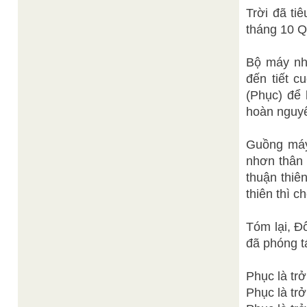
Trời đã ti
tháng 10 Qu
Bộ máy nhỏ
đến tiết c
(Phục) để 
hoàn nguyê
Guồng máy 
nhơn thân 
thuận thiê
thiên thì c
Tóm lại, Đ
đã phóng t
Phục là tr
Phục là tr