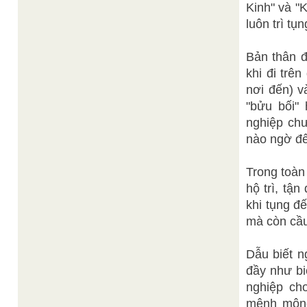
Kinh" và "
luôn trì tụ
Bản thân đ
khi đi trê
nơi đến) v
"bửu bối" 
nghiệp ch
nào ngờ đ
Trong toàn
hộ trì, tậ
khi tụng đ
mà còn cầu
Dẫu biết n
đầy như bi
nghiệp ch
mênh mông