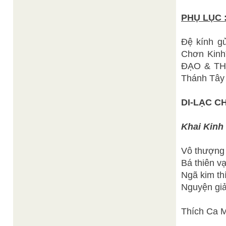
PHỤ LỤC 
Đệ kính gử
Chơn Kinh
ĐẠO & THẾ
Thánh Tây 
DI-LẠC C
Khai Kinh
Vô thượng 
Bá thiên v
Ngã kim thí
Nguyện giả
Thích Ca M