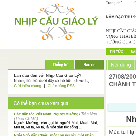
Trang chủ
NĂM ĐẠO THỨ 9
TIN TỨC
BÀI
Nội dung
Lần đầu đến với Nhịp Cầu Giáo Lý?
27/08/20
Những liên kết dưới đây có thể hữu ích với bạn.
CHÁNH 
Giới thiệu chung
|
Chức năng RSS
Trần Nga
Các dân tộc Việt Nam: Người Mường
/
Nh
(Theo CEMA)
Người Mường, còn gọi là người Mol, Mual, Moi,
Moi bi, Au tá, Ao tá, là một dân tộc sống ...
Mùa tu Hạ 
Ngài Ngô Văn Chiêu, một con ngưới, một nhân