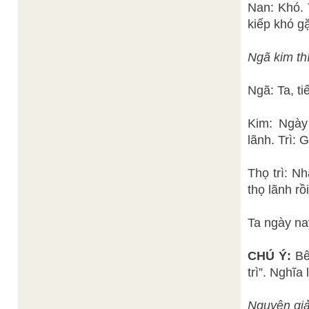
Nan: Khó. 
kiếp khó g
Ngã kim thí
Ngã: Ta, t
Kim: Ngày
lãnh. Trì: G
Thọ trì: N
thọ lãnh rồ
Ta ngày na
CHÚ Ý:
Bê
trì”. Nghĩa
Nguyện giả