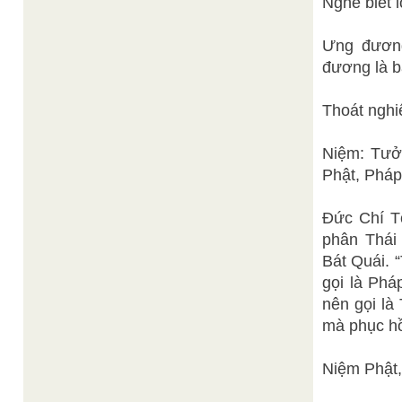
Nghe biết l
Ưng đương
đương là b
Thoát nghiệ
Niệm: Tưởn
Phật, Pháp
Đức Chí Tô
phân Thái
Bát Quái. 
gọi là Phá
nên gọi là
mà phục hồ
Niệm Phật,