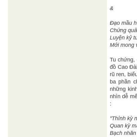
&
Đạo mầu hu
Chứng quả 
Luyện kỷ t
Mới mong v
Tu chứng, 
đồ Cao Đài
rũ ren, biế
ba phần c
những kinh
nhìn dễ mế
:
"Thính kỳ 
Quan kỳ mâ
Bạch nhãn 