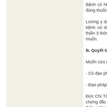
Bệnh có h
đúng thuốc
Lương y d
bệnh cứ d
thiền 3 th
muốn.
B. Quyết 
Muốn cứu m
- Có đạo p
- Đạo pháp
Đức Chí Tô
chứng đắc