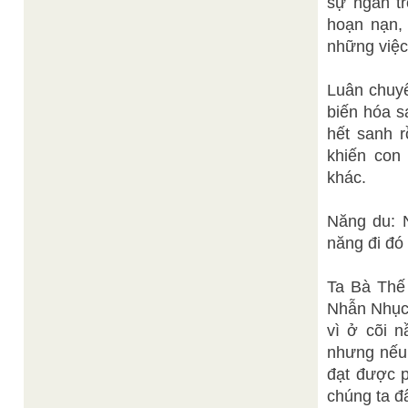
sự ngăn tr
hoạn nạn, 
những việc 
Luân chuyể
biến hóa s
hết sanh r
khiến con 
khác.
Năng du: N
năng đi đó 
Ta Bà Thế 
Nhẫn Nhục.
vì ở cõi n
nhưng nếu 
đạt được p
chúng ta đâ