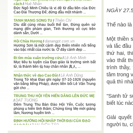
Huệ Nhẫn
cách
/
Đức Ngô Minh Chiêu là vị đệ tử đầu tiên của Đức
NGÀY 27.
Cao Đài Thượng Đế; đứng đầu một nhánh ...
Thiện Chí
TANH MANG SONG TU
/
Thế nào là
Dìu dắt cùng nhau buổi thế tàn, Đừng quên sứ
mạng đến phàm gian, Tình thương vô cực trên
dành sẵn, Dưới ...
Một thiền 
danangpt.com.vn
Hội Chùa Hương
/
và lắc đầu
Hương Sơn là một cảnh đẹp thiên nhiên nổi tiếng
vào bậc nhất của nước ta. Ở đây cảnh đẹp ...
thứ hai, t
Lê Anh Minh
Đi tìm mùa xuân trường cửu
/
vào thất t
Mục tiêu tu luyện của Đạo giáo là trường sinh bất
tử, là thành tiên 仙 hay chân nhân 真人, ...
trình thầy
tâm trong v
Lê Anh Dũng
Nhận thức về đạo Cao Đài
/
Trong Tờ khai Đạo ghi ngày 07-10-1926 (nguyên
quả thì nhả
văn bằng tiếng Pháp), được tiền bối Lê Văn Trung
gửi cho ...
"Sanh tử s
TRUNG THU HỘI YẾN HIẾN DÂNG LÊN ĐỨC MẸ
DAT TUONG
/
biết lúc nào
Đêm Trung Thu Bàn Đào Hội Yến, Cuộc tương
phùng u hiển tình thâm; Chứng lòng Mẹ mới giáng
lâm, Nương huyền linh ...
Giải quyết
ĐỊNH HƯỚNG HỘI NHẬP THỜI ĐẠI CỦA ĐẠO
người tu, 
BAN BIÊN TẬP
CAO ĐÀI
/
Vậy, để hội nhập thế giới trong kỷ nguyên Tam Kỳ