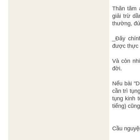
Thân tâm 
giải trừ d
thường, đứ
_Đây chín
được thực 
Và còn nhi
đời.
Nếu bài "D
cần trì tụ
tụng kinh 
tiếng) cũng 
Cầu nguyện