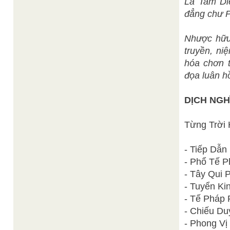
La Tam Di
đẳng chư Ph
Nhược hữu 
truyền, ni
hóa chơn t
đọa luân hồ
DỊCH NGH
Từng Trời 
- Tiếp Dẫn
- Phổ Tế P
- Tây Qui P
- Tuyển Ki
- Tế Pháp 
- Chiếu Du
- Phong Vị