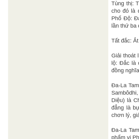
Tùng thị: T
cho đó là
Phổ Độ: Đ
lần thứ ba
Tất đắc: Ắt
Giải thoát
lộ: Đắc là
đồng nghĩa
Đa-La Tam
Sambôdhi, 
Diệu) là C
đẳng là bự
chơn lý, g
Đa-La Tam
phẩm vị Ph