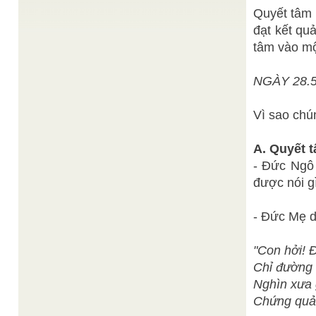
Phổ Độ, người Cao Đài phải nhận định, nắm ...
Quyết tâm 
Thuần Chơn
Chơn nhơn
/
đạt kết qu
Bực Chơn Nhơn ngày xưa không ưa sống, không
ghét chết, lúc ra không hăm hở, lúc vào không do
tâm vào một
...
Lập Hạnh
Mùa Xuân trong thơ ca Cao Đài
/
NGÀY 28.
Từ lâu đời, Xuân đã là nguồn cảm tác văn nghệ
của con người, cho nên theo truyền thống dân ...
TỪ MẮT THẦN HORUS ĐẾN CÁC BIỂU TƯỢNG
Vì sao chú
Thiện Chí st.
THIÊN NHÃN
/
1. Nghiên cứu việc các tín ngưỡng hay tôn giáo
chọn CON MẮT để thờ thần, người ta không khỏi
A. Quyết 
...
- Đức Ngô 
Hà Văn Phủ &
Sài gòn : Một trung tâm thần lực
/
Nguyễn Văn Tài
được nói gì
Hiện nay Thành phố có 860 chùa, 120 tịnh xá và
tịnh thất của Phật Giáo. Trong đó chùa Giác ...
- Đức Mẹ d
"Con hởi! 
Chỉ đường 
Nghìn xưa 
Chứng quả 