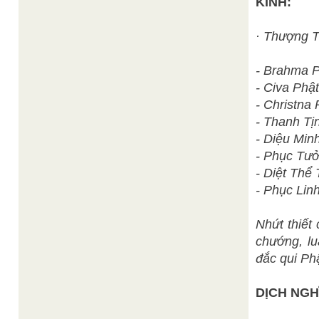
KINH:
· Thượng 
- Brahma 
- Civa Phật
- Christna 
- Thanh Tịn
- Diệu Min
- Phục Tưở
- Diệt Thể
- Phục Lin
Nhứt thiết
chướng, lu
đắc qui Phậ
DỊCH NGH