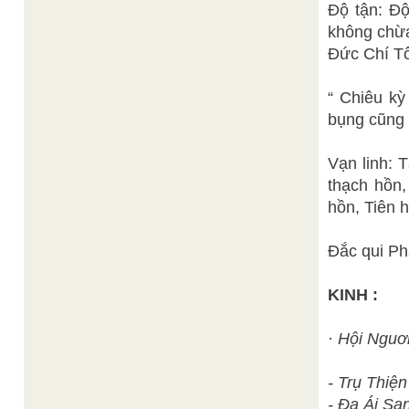
Độ tận: Độ
không chừa
Đức Chí Tô
“ Chiêu kỳ
bụng cũng p
Vạn linh: 
thạch hồn
hồn, Tiên 
Đắc qui Phậ
KINH :
· Hội Nguơ
- Trụ Thiện
- Đa Ái Sa