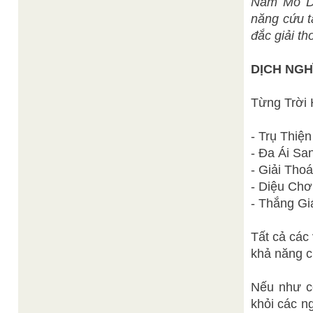
Nam Mô Di
năng cứu t
đắc giải th
DỊCH NGH
Từng Trời 
- Trụ Thiện
- Đa Ái Sa
- Giải Thoá
- Diệu Chơ
- Thắng Gi
Tất cả các
khả năng c
Nếu như có
khỏi các n