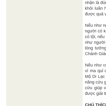
nhận là đú
khỏi luân
được quả v
Nếu như n
người có k
có tội, nế
như người 
lòng tưởn
Chánh Giác
Nếu như có
vì ma quỉ 
Mộ Di Lạc 
năng cứu g
cứu giúp v
được giải t
CHÚ THÍC