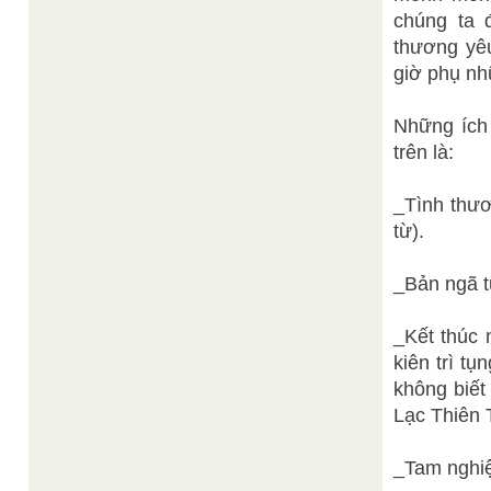
chúng ta 
thương yêu
giờ phụ nh
Những ích 
trên là:
_Tình thươ
từ).
_Bản ngã t
_Kết thúc 
kiên trì t
không biết
Lạc Thiên 
_Tam nghiệ