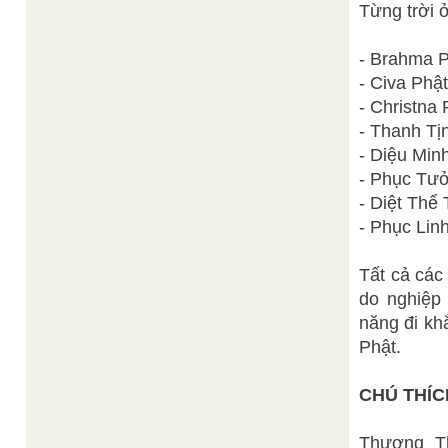
Từng trời 
- Brahma 
- Civa Phật
- Christna 
- Thanh Tịn
- Diệu Min
- Phục Tưở
- Diệt Thể
- Phục Lin
Tất cả các 
do nghiệp
năng đi kh
Phật.
CHÚ THÍC
Thượng Th