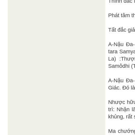
Thính đắc 
Phát tâm t
Tất đắc giả
A-Nậu Đa-
tara Samya
La) :Thượ
Samôdhi (T
A-Nậu Đa
Giác. Đó là
Nhược hữu 
trì: Nhận 
khủng, rất 
Ma chướng