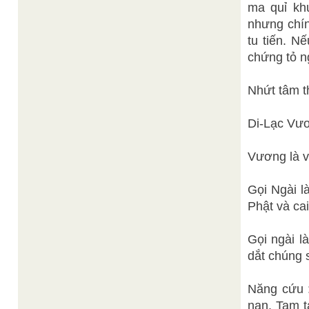
ma quỉ kh
nhưng chín
tu tiến. N
chứng tỏ n
Nhứt tâm t
Di-Lạc Vươ
Vương là v
Gọi Ngài l
Phật và cai
Gọi ngài l
dắt chúng 
Năng cứu :
nạn. Tam ta