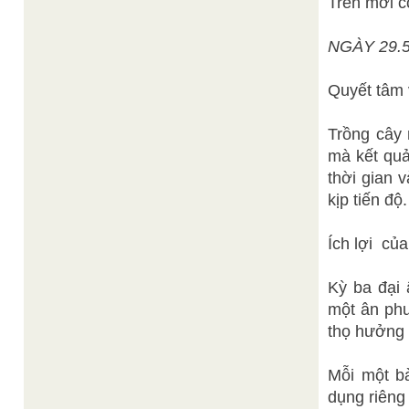
Trên mới c
NGÀY 29.
Quyết tâm 
Trồng cây 
mà kết quả
thời gian 
kịp tiến độ.
Ích lợi của
Kỳ ba đại 
một ân ph
thọ hưởng 
Mỗi một bà
dụng riêng 