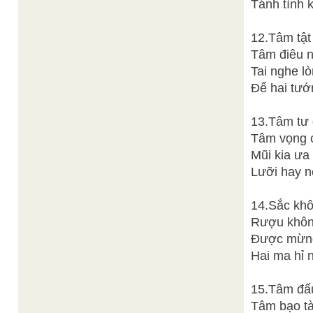
Tánh tình 
12.Tâm tật
Tâm điêu n
Tai nghe lò
Để hai tướ
13.Tâm tư
Tâm vọng c
Mũi kia ưa
Lưỡi hay n
14.Sắc khô
Rượu không
Được mừng,
Hai ma hỉ 
15.Tâm đấu
Tâm bạo tàn