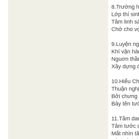
8.Trường h
Lớp thí sin
Tâm linh s
Chớ cho vọ
9.Luyện ngu
Khí vận hà
Nguơn thần 
Xây dựng đ
10.Hiểu Ch
Thuận nghịc
Bởi chưng 
Bảy tên tư
11.Tâm dan
Tâm tước q
Mắt nhìn t