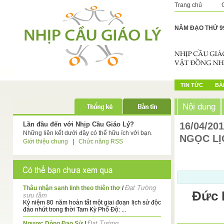
Trang chủ
NĂM ĐẠO THỨ 9
TIN TỨC
BÀI
Nội dung
Lần đầu đến với Nhịp Cầu Giáo Lý?
16/04/20
Những liên kết dưới đây có thể hữu ích với bạn.
NGỌC LỊ
Giới thiệu chung
|
Chức năng RSS
Đạt Tường
Thâu nhận sanh linh theo thiên thơ
/
Đức 
sưu tầm
Kỷ niệm 80 năm hoàn tất một giai đoạn lịch sử độc
đáo nhứt trong thời Tam Kỳ Phổ Độ: ...
Đạt Tường
Ngược Dòng Đạo Sử
/