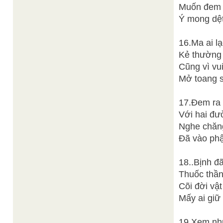
Muốn đem g
Ý mong dệt
16.Ma ai l
Kẻ thường 
Cũng vì vu
Mở toang s
17.Đem ra 
Với hai đư
Nghe chăng
Đã vào phậ
18..Bịnh đã
Thuốc thần
Cõi đời vật
Mấy ai giữ
19.Xem nhữ