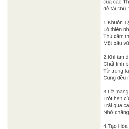
của các Th
đề tài chữ
B
1.Khuôn Tạ
Lò thiên n
Thú cầm t
Một bầu vũ
2.Khí âm d
Chất tinh 
Từ trong t
Cũng đều r
3.Lỡ mang 
Trót hẹn c
Trải qua c
Nhớ chăng 
4.Tạo Hóa 