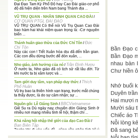
Đại Đạo Tam Kỳ Phổ Độ hay Cao Đài giáo-cơ phổ
độ đã hiện diện trên Nam bang Thánh địa ...
VŨ TRỤ QUAN - NHÂN SINH QUAN CAO ĐÀI
/
CƠ QUAN PTGL ĐẠI ĐẠO
VŨ TRỤ QUAN Có thể nói Vũ Trụ Quan Cao Ðài
bao hàm hai khái niệm quan trọng là: -Cơ nguyên
biến ...
Đức
Thánh huấn giao thừa của Đức Chí Tôn
/
Chí Tôn
Bần Đạo ch
Này các con ! Tiết Xuân hòa dịu đã đến trần gian.
Bần Đạo m
Các con đều dừng bước để đón xuân, ...
nhau bàn 
Trần Đình Hượu
Nho giáo, ảnh hưởng của nó
/
Ở nước ta, Nho giáo đã có lịch sử rất lâu đời. Từ
Chư hiền ôi
khi nước ta bị xâm lược và ...
T
Thích
Tam giới duy tâm, vạn pháp duy thức
/
Nhớ buổi k
Phổ Huân
Vũ trụ bao la thiên hình vạn trạng, trước mắt chúng
Duyên trần 
ta thấy được, là do sự cảm nhận; sự ...
Hai mươi 
BBCVietnamese
Nguồn gốc Lễ Giáng Sinh
/
Mười sáu t
Giê Su ra Dù ngày nay, chuyện đón Giáng Sinh ở
nhiều nơi mang nhiều tính lễ hội, thậm chí ...
Chiếc áo T
Khả năng hội nhập thế giới của đạo Cao Đài
/
Nỗi lòng kẻ
Ban Biên Tập
Đã sang bến
Trước khi đi vào vấn đề, cũng cần phân tích kỹ ý
nghĩa hai chữ "hội nhập". Từ ngữ này ...
Nỗi bạn tìn