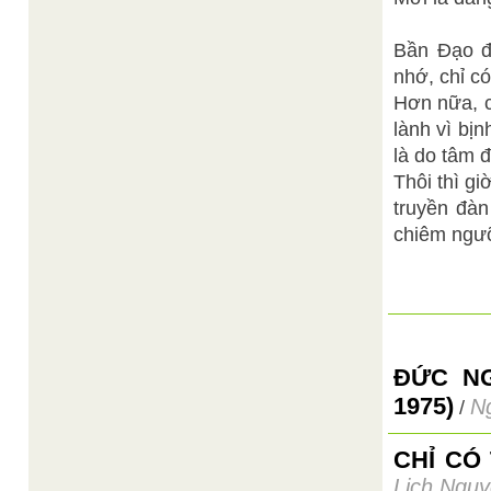
Bần Đạo đ
nhớ, chỉ có
Hơn nữa, c
lành vì bị
là do tâm 
Thôi thì g
truyền đà
chiêm ngưỡ
ĐỨC N
1975)
N
/
CHỈ CÓ
Lịch Nguy