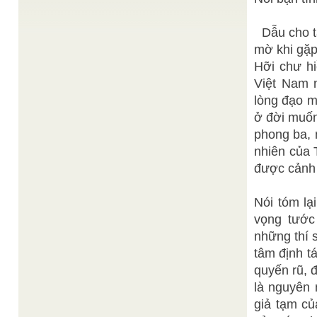
Thiện Chí
NHẬT KÝ CUỐI TUẦN 22 -11-2021
/
Ta thường thấy câu “Tiên học lễ hậu học văn”
được nêu ở các trường học như là một tôn ...
Dẫu cho tấ
mờ khi gặp
Niva
Nhà Đạo Kỳ Ba với con người
/
Tu học trong nhà Đạo Kỳ Ba, cho dầu khác hội
Hỡi chư hi
thánh, khác địa phương chúng ta đều được dạy ...
Việt Nam 
Hiện trạng và xu hướng của thời đại chúng ta
/
lòng đạo m
Thiện Chí
Nhân loại đang ở giữa hai cực đoan của khoa học
ở đời muốn
và đạo giáo.
phong ba, 
Cao Đài giáo kế thừa và phát huy văn hoá văn
Hồng Phúc
học dân tộc
/
nhiên của 
Đại Đạo Tam Kỳ Phổ Độ hay Cao Đài giáo ra đời
được cảnh 
từ năm 1925-1926, cho đến nay đã trải ...
Nói tóm lạ
vọng tước 
những thí 
tâm định t
quyến rũ, 
là nguyên 
giả tạm củ