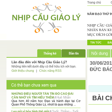
Trang chủ
NĂM ĐẠO THỨ 9
TIN TỨC
BÀI
Nội dung
Lần đầu đến với Nhịp Cầu Giáo Lý?
30/06/20
Những liên kết dưới đây có thể hữu ích với bạn.
ĐỨC BÁC
Giới thiệu chung
|
Chức năng RSS
NHỮNG ĐIỀU NGƯỜI TÂN TÍN ĐỒ CAO ĐÀI
BÀI C
Huệ Nhẫn
CẦN NHỚ VÀ TÌM HIỂU THÊM
/
Qua hơn 40 năm học Đạo và hành đạo tại Cơ
Quan Phổ Thông Giáo Lý, nhứt là qua những ...
Quốc Thắng - Tuổi
Leo núi vì hòa bình thế giới
/