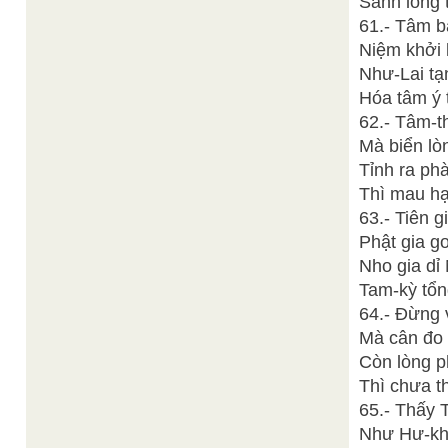
Sanh lòng 
61.- Tâm b
Niệm khởi l
Như-Lai tạ
Hóa tâm ý 
62.- Tâm-t
Mà biển lò
Tỉnh ra ph
Thì mau hạ
63.- Tiên g
Phật gia 
Nho gia dỉ
Tam-kỳ tổn
64.- Đừng 
Mà cân đo 
Còn lòng p
Thì chưa t
65.- Thấy 
Như Hư-kh