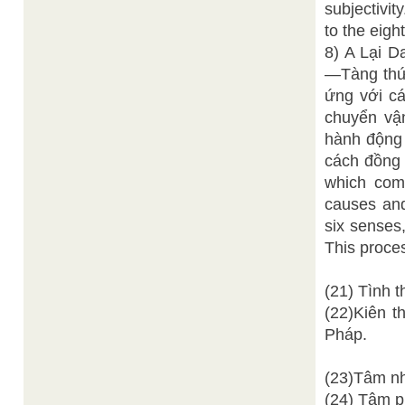
subjectivit
to the eigh
8) A Lại D
—Tàng thức
ứng với cá
chuyển vậ
hành động 
cách đồng 
which come
causes and
six senses,
This proce
(21) Tình t
(22)Kiên t
Pháp.
(23)Tâm nh
(24) Tâm p