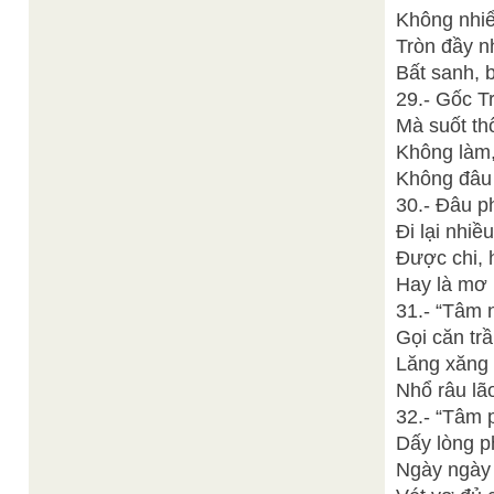
Không nhiể
Tròn đầy n
Bất sanh, 
29.- Gốc T
Mà suốt th
Không làm,
Không đâu 
30.- Đâu p
Đi lại nhiề
Được chi, 
Hay là mơ 
31.- “Tâm n
Gọi căn tr
Lăng xăng 
Nhổ râu lã
32.- “Tâm 
Dấy lòng p
Ngày ngày 