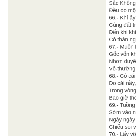
Sắc Không 
Đều do một
66.- Khí ấy
Cùng đất t
Đến khi khí
Có thân ng
67.- Muốn b
Gốc vốn kh
Nhơn duyên
Vô-thường 
68.- Có cái
Do cái nầy
Trong vòng
Bao giờ tho
69.- Tuồng 
Sớm vào nơ
Ngày ngày
Chiếu soi 
70.- Lấy vô