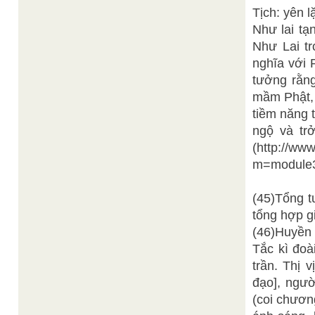
Tịch: yên l
Như lai tạ
Như Lai tr
nghĩa với 
tưởng rằng
mầm Phật, 
tiềm năng 
ngộ và tr
(http://ww
m=module3
(45)Tổng t
tổng hợp gi
(46)Huyền 
Tắc kì đoà
trần. Thị v
đạo], ngườ
(coi chươn