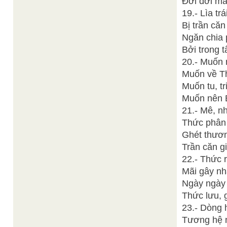
Đời đời mã
19.- Lìa tr
Bị trần căn
Ngăn chia
Bởi trong 
20.- Muốn n
Muốn về Th
Muốn tu, tr
Muốn nên 
21.- Mê, n
Thức phân 
Ghét thươn
Trần căn g
22.- Thức 
Mãi gây nh
Ngày ngày 
Thức lưu, g
23.- Dòng h
Tương hệ n