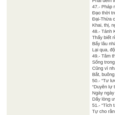
Phải đem t
47.- Pháp 
Đạo thời tr
Đại-Thừa c
Khai, thị, 
48.- Tánh 
Thấy biết 
Bấy lâu nh
Lại qua, đ
49.- Tâm t
Sống trong
Cũng vì nh
Bắt, buông
50.- “Tư l
“Duyên lự 
Ngày ngày 
Dấy lòng ưa
51.- “Tích 
Tự cho rằn