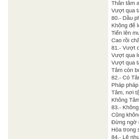
Thân tâm a
Vượt qua t
80.- Dầu p
Không để l
Tiến lên m
Cao rồi ch
81.- Vượt 
Vượt qua lò
Vượt qua t
Tâm còn bu
82.- Có Tâ
Pháp pháp 
Tâm, nơi 
Không Tâm,
83.- Không
Cũng không
Đừng ngờ r
Hòa trong 
84.- Lẽ nh