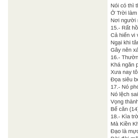
Nói có thì
Ở Trời là
Nơi người 
15.- Rất hồ
Cả hiển vi 
Ngại khi tâ
Gây nên xá
16.- Thườn
Khá ngăn 
Xưa nay tô
Đọa siêu b
17.- Nó ph
Nó lệch sai
Vọng thành
Bế căn (14)
18.- Kìa tr
Mà Kiền Kh
Đạo là mực