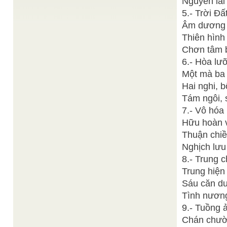
Nguyên lai
............................. 6 Préface de la version
vietnamienne ...................... 8 I Lexique
5.- Trời Đất
............................................................... 10 II Buts et
Principes Directeurs ...
Âm dương p
Thiện Chí
Thiên hình
Cầu nguyện hòa bình
/
Trong đời sống tôn giáo hay trong đời thường, cầu
Chơn tâm bì
nguyện là hiện tượng rất phổ biến. Vào các dịp ...
6.- Hòa lưỡ
Đạt Thông -
Linh Hồn - Tình Thương - Sự Sống
/
Dương Văn Ngừa
Một mà ba 
LINH HỒN -- TÌNH THƯƠNG -- SỰ SỐNG Đạt
Hai nghi, 
Thông Khi nói đến : LINH HỒN , TÌNH THƯƠNG
và SỰ ...
Tám ngôi, s
Thiện Chí
ĐẢN SINH và PHỤC SINH
/
7.- Vô hóa 
Hằng năm, có một trùng hợp khá đặc biệt thuộc về
Hữu hoàn vô
2 tôn giáo lớn là lễ Đản sinh của ...
Thuận chiề
Ban Biên Tập
Câu chuyện bánh thật bánh vẽ
/
Vào dịp khai mạc Văn Phòng Phổ Thông Giáo Lý,
Nghịch lưu 
Rằm tháng Giêng năm Ất Tỵ 1965, Đức Chí Tôn ...
8.- Trung c
Trung hiện 
Sáu căn du
Tình nương
9.- Tuồng 
Chán chườn