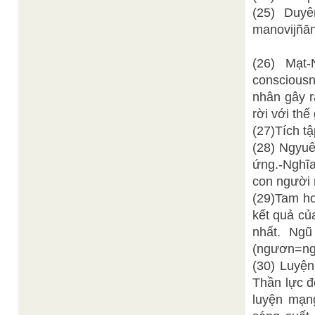
(25) Duy
manovijñān
(26) Mạt-
consciousn
nhân gây r
rời với thế
(27)Tích tậ
(28) Ngyuê
ứng.-Nghĩa
con người 
(29)Tam ho
kết quả củ
nhất. Ng
(ngươn=ng
(30) Luyện
Thần lực đ
luyện mạng