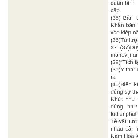
quân bình 
cập.
(35) Bản l
Nhân bản 
vào kiếp nầ
(36)Tư lượ
37 (37)D
manovijñān
(38)“Tích t
(39)Y tha:
ra
(40)Biến k
đúng sự th
Nhứt như 
đúng như 
tudienphat
Tề-vật tức
nhau cả, 
Nam Hoa K