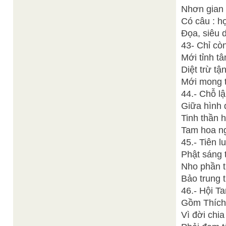
Nhơn gian 
Có câu : h
Đọa, siêu 
43- Chỉ cò
Mới tỉnh t
Diệt trừ tậ
Mới mong t
44.- Chỗ lậ
Giữa hình đ
Tinh thần 
Tam hoa ng
45.- Tiên 
Phật sáng 
Nho phần 
Bảo trung 
46.- Hội T
Gồm Thích,
Vì đời chia