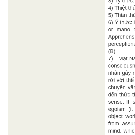
3) Tỷ thức
4) Thiệt t
5) Thân th
6) Ý thức:
or mano c
Apprehens
perception
(B)
7) Mạt-Na
consciousn
nhân gây r
rời với th
chuyển vận
đến thức t
sense. It i
egoism (it
object worl
from assu
mind, which