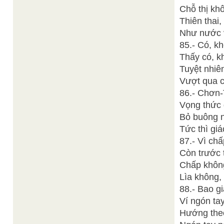
Chỗ thị khô
Thiên thai,
Như nước 
85.- Có, k
Thấy có, k
Tuyệt nhiên
Vượt qua c
86.- Chơn-
Vọng thức 
Bỏ buông n
Tức thì gi
87.- Vì ch
Còn trước 
Chấp không
Lìa không,
88.- Bao g
Ví ngón tay
Hướng theo