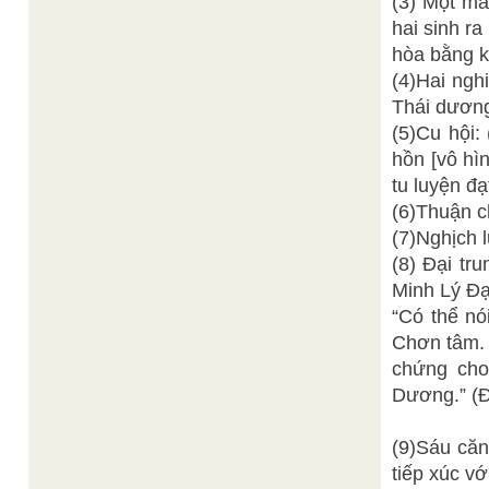
(3) Một mà
hai sinh r
hòa bằng k
(4)Hai ngh
Thái dương
(5)Cu hội: 
hồn [vô hìn
tu luyện đ
(6)Thuận c
(7)Nghịch l
(8) Đại tr
Minh Lý Đạ
“Có thể nó
Chơn tâm. 
chứng cho
Dương.” (
(9)Sáu căn:
tiếp xúc vớ