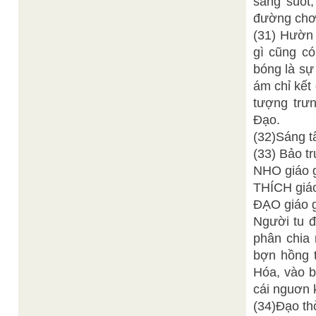
sáng suốt,
đường chơn
(31) Hườn 
gì cũng có
bóng là sự
ám chỉ kết
tượng trư
Đạo.
(32)Sáng t
(33) Bảo tr
NHO giáo g
THÍCH giáo 
ÐẠO giáo gọ
Người tu đ
phân chia 
bợn hồng t
Hóa, vào b
cái nguơn 
(34)Đạo thờ