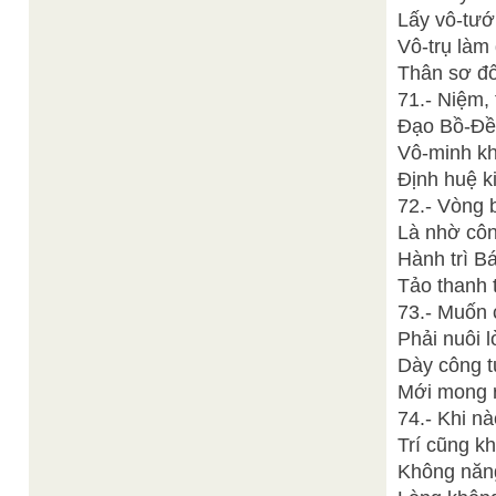
Lấy vô-tướ
Vô-trụ làm 
Thân sơ đố
71.- Niệm, 
Đạo Bồ-Đề
Vô-minh kh
Định huệ ki
72.- Vòng b
Là nhờ côn
Hành trì B
Tảo thanh 
73.- Muốn 
Phải nuôi 
Dày công t
Mới mong r
74.- Khi n
Trí cũng k
Không năng