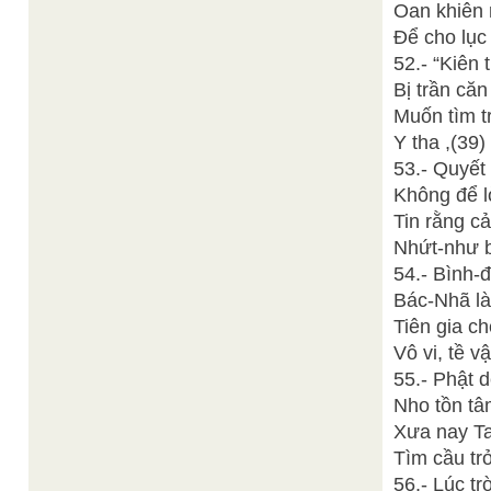
Oan khiên 
Để cho lục 
52.- “Kiên 
Bị trần că
Muốn tìm t
Y tha ,(39)
53.- Quyết
Không để l
Tin rằng c
Nhứt-như b
54.- Bình-
Bác-Nhã là
Tiên gia c
Vô vi, tề vậ
55.- Phật d
Nho tồn tâ
Xưa nay T
Tìm cầu tr
56.- Lúc tr