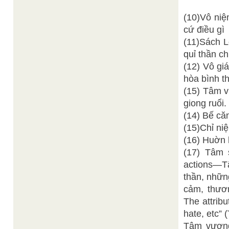
(10)Vô niệ
cứ điều gì
(11)Sách L
quỉ thần ch
(12) Vô gi
hòa bình t
(15) Tâm v
giong ruổi.
(14) Bế căn
(15)Chỉ ni
(16) Huờn 
(17) Tâm 
actions—T
thần, nhữn
cảm, thươ
The attribu
hate, etc”
Tâm vương