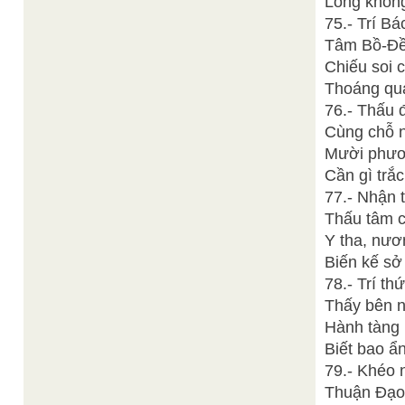
Lòng không
75.- Trí B
Tâm Bồ-Đề 
Chiếu soi 
Thoáng qua
76.- Thấu 
Cùng chỗ n
Mười phươn
Cần gì trắ
77.- Nhận t
Thấu tâm ca
Y tha, nươ
Biến kế sở
78.- Trí th
Thấy bên ng
Hành tàng 
Biết bao ẩ
79.- Khéo 
Thuận Đạo 