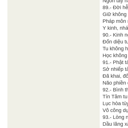
Ngón tay n
89.- Đời h
Giữ không 
Pháp môn n
Y kinh, nhá
90.- Kinh 
Đốn diệu t
Tu không h
Học không 
91.- Phật 
Sở nhiếp t
Đã khai, đ
Não phiền 
92.- Bình 
Tín Tâm tu 
Lục hòa tùy
Vô công dụn
93.- Lòng 
Dầu lăng x