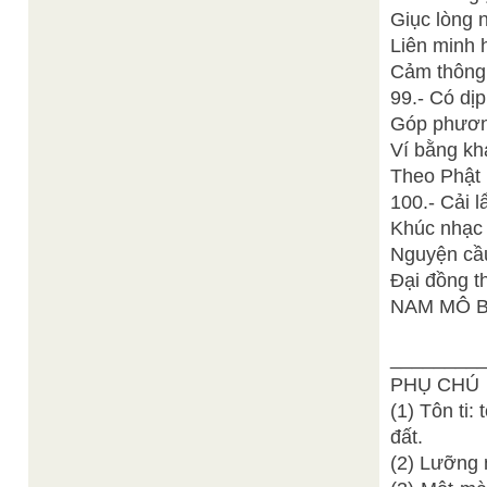
Giục lòng 
Liên minh 
Cảm thông 
99.- Có dịp
Góp phương
Ví bằng kh
Theo Phật P
100.- Cải 
Khúc nhạc 
Nguyện cầu
Đại đồng th
NAM MÔ B
________
PHỤ CHÚ
(1) Tôn ti: 
đất.
(2) Lưỡng 