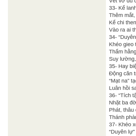
Vét vơ đủ 
33- Kế lan
Thêm mắt, 
Kể chi the
Vào ra ai t
34- “Duyên 
Khéo gieo 
Thẩm hằng 
Suy lường,
35- Hay biệ
Động căn t
“Mạt na” t
Luân hồi s
36- “Tích t
Nhặt ba đời
Phát, thâu 
Thánh phàm
37- Khéo x
“Duyên lự”