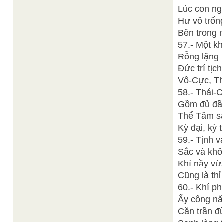
Lúc con ng
Hư vô trốn
Bên trong 
57.- Một kh
Rỗng lặng 
Đức trí tịc
Vô-Cực, Th
58.- Thái-
Gồm đủ đầ
Thể Tâm sá
Kỳ đại, kỳ
59.- Tịnh 
Sắc và khô
Khí nầy v
Cũng là thỉ
60.- Khí p
Ấy công nă
Căn trần đừ