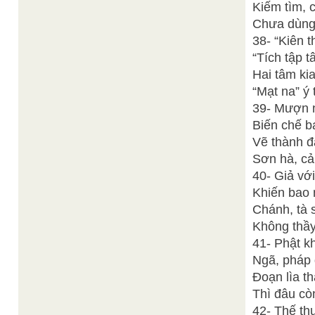
Kiếm tìm, c
Chưa dùng 
38- “Kiên t
“Tích tập t
Hai tâm ki
“Mạt na” ý 
39- Mượn n
Biến chế b
Vẽ thành đấ
Sơn hà, cản
40- Giả vớ
Khiến bao 
Chánh, tà s
Không thầy 
41- Phật k
Ngã, pháp 
Đoạn lìa t
Thì đâu cò
42- Thế th