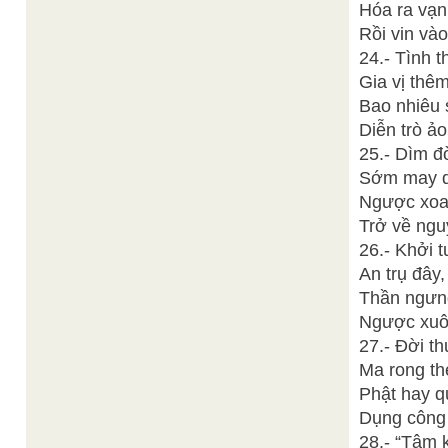
Hóa ra vạn 
Rồi vin vào
24.- Tình 
Gia vị thê
Bao nhiêu 
Diễn trò ả
25.- Dìm đờ
Sớm may du
Ngược xoay
Trở về ngu
26.- Khởi t
An trụ đây
Thần ngưng
Ngược xuôi
27.- Đời t
Ma rong th
Phật hay q
Dụng công 
28.- “Tâm 