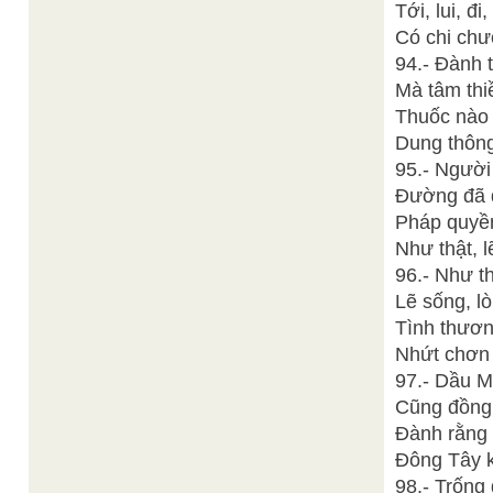
Tới, lui, đi
Có chi chư
94.- Đành 
Mà tâm thi
Thuốc nào 
Dung thông
95.- Người
Đường đã 
Pháp quyền
Như thật, l
96.- Như t
Lẽ sống, l
Tình thươn
Nhứt chơn 
97.- Dầu M
Cũng đồng 
Đành rằng
Đông Tây 
98.- Trống