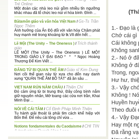
Trẻ Online
Một đoàn các nhà leo núi gồm nhiều tín ngưỡng
(Th
khác nhau đã tổ chức leo núi vì hòa bình. Đỉnh ...
Gs-Ts Trần
Bàlamôn giáo và văn hóa Việt Nam
/
Ngọc Thêm
1.- Đạo là 
Ảnh hưởng của Ấn Độ đối với văn hóa Chăm phát
Chớ cái gì
huy mạnh mẽ trong khoảng từ tk.VII đến hết ...
Cái không 
Trích thánh
Lẽ Một (The Unity – The Oneness )
/
giáo
Không sanh
LẼ MỘT (The Unity – The Oneness ) LẼ MỘT
TRONG GIÁO LÝ ĐẠI ĐẠO * * * Ngọc Hoàng
2.- Nó ở đâ
Thượng Đế Kim Viết ...
Không ở đâ
Giáo sĩ Kim Dung
ĐẤNG TỪ BI QUAN THẾ ÂM
/
Trong, ngo
Nơi cõi thế gian này từ xưa cho đến nay danh
xưng “QUÁN THẾ ÂM BỒ TÁT” đã ăn sâu ...
Hư hư, thiệ
3.- Vậy ch
Thiện Chí
VIET NAM RÚN NĂM CHÂU
/
Đó cảm ứng từ bi trung thứ, Đây công bình nắm
Không ! Nó 
giữ nguyên nhân, Mở toang các cửa nơi trần, Khai
Minh Đại ...
Huyền huyề
Cố Định Pháp Minh Thiện
NÓI VỀ CÁI TÂM
/
Theo đuôi 
Tu hành giải thoát là phải tìm cách khế hiệp với
4.- Vậy Đạ
Bổn thể. Để nêu cái tông chỉ vừa ...
Hay một ng
CHI TIN
Notions fondamentales du Caodaisme
/
& traducteur Quach Hiep Long
Đã rằng vạ
SOMMAIRE Préface de la version française