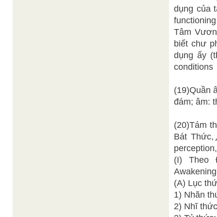
dụng của t
functioning
Tâm Vươn
biết chư p
dụng ấy (t
conditions
(19)Quần â
đám; âm: th
(20)Tám th
Bát Thức,
perception
(I) Theo
Awakening 
(A) Lục th
1) Nhãn th
2) Nhĩ thứ