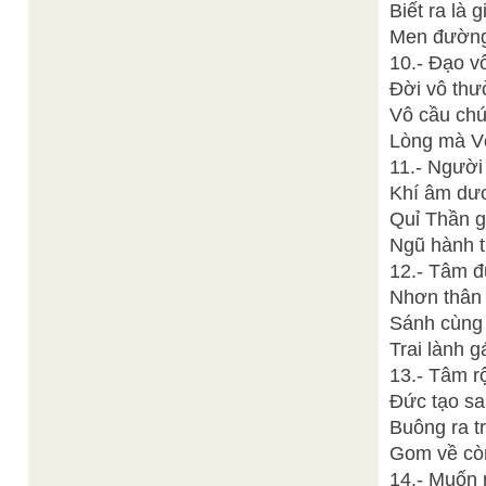
Biết ra là 
Men đường 
10.- Đạo vô
Đời vô thư
Vô cầu chứ
Lòng mà Vô
11.- Người 
Khí âm dươ
Quỉ Thần gi
Ngũ hành t
12.- Tâm đ
Nhơn thân
Sánh cùng 
Trai lành g
13.- Tâm rộ
Đức tạo sa
Buông ra t
Gom về còn
14.- Muốn 