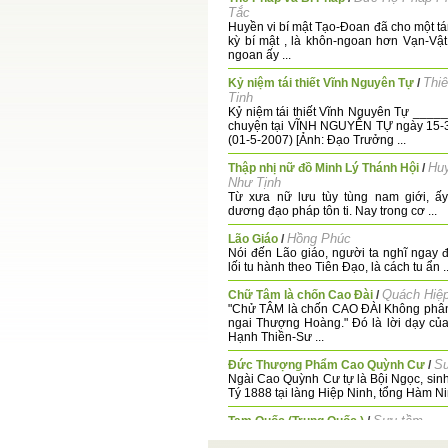
Tắc
Huyền vi bí mật Tạo-Đoan đã cho một tán
kỳ bí mật , là khôn-ngoan hơn Vạn-Vật
ngoan ấy ...
Thi
Kỷ niệm tái thiết Vĩnh Nguyên Tự
/
Tinh
Kỷ niệm tái thiết Vĩnh Nguyên Tự _____
chuyện tại VĨNH NGUYÊN TỰ ngày 15-3
(01-5-2007) [Ảnh: Đạo Trưởng ...
Hu
Thập nhị nữ đồ Minh Lý Thánh Hội
/
Như Tịnh
Từ xưa nữ lưu tùy tùng nam giới, ấy
dương đạo pháp tôn ti. Nay trong cơ ...
Hồng Phúc
Lão Giáo
/
Nói đến Lão giáo, người ta nghĩ ngay
lối tu hành theo Tiên Đạo, là cách tu ẩn ..
Quách Hiệ
Chữ Tâm là chốn Cao Đài
/
"Chử TÂM là chốn CAO ĐÀI Không phân
ngai Thượng Hoàng." Đó là lời dạy củ
Hạnh Thiền-Sư ...
S
Đức Thượng Phẩm Cao Quỳnh Cư
/
Ngài Cao Quỳnh Cư tự là Bội Ngọc, si
Tý 1888 tại làng Hiệp Ninh, tổng Hàm Nin
Sưu tầm
Tam Quốc (Trung Quốc )
/
Thời kỳ Tam Quốc (Hoa phồn thể: 三國,