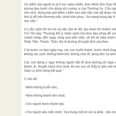
Ưu điểm của người tu là ít nói, nghe nhiều. Đức Minh Đức Đạo Nh
phong đạo hạnh cho đúng với cương vị của Thường Vụ. Cẩn ngôn
nên nhớ, đừng bao giờ thêm ý kiến vào một việc nào đã được h
tình lý để trên thương mến, dưới kính phục. Sứ mạng trọng đại ở
mọi việc.".
Có cẩn ngôn thì lời nói và việc làm đi đôi, tạo được tín nhiệm 
Chí Tôn dạy "Thượng Đế vị nhân sanh mà khai đạo pháp để con
chánh pháp, đến ngày công quả viên mãn, sẽ trở về hiệp nhứt c
Phật, Tiên, Thánh, Thần. Đó là đường lối tuyệt đích của Đạo.
Còn trước cơ đạo ngày nay, các con muốn thành, trước nhứt lòn
không cải canh, không thêm bớt, không chia rẽ, dụng đức hy sin
Các con đừng e ngại không người dắt lối đưa đường,chỉ ngại c
thành, tri, thuyết, hành như nhứt, thì các con sẽ thấy lý siêu việ
Giáo Lý đơm bông kết quả."
3. Nói để :
- Mình không bị tổn đức,
- Mình không thành hèn nhát,
- Cho người được thành đạt,
- Cho người yêu mến mình. Tựu trung một lời nói ra phải : cần c