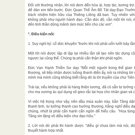
Đối với thường nhân, lời nói đem đến hòa ái, hợp tác, tương trợ
để đàn em tiến bước. Đức Quan Thế Âm Bồ Tát dạy Đạo Trưởng
trách nhiệm hiện hữu của Thiêng Liêng đã ban. Tuy nhiên với
không phải như người hành đạo. Cần đức độ, cần một lời nói, 
đến tinh thần dũng mãnh làm mức tiến cho các em".
*. Điều kiện nói:
1. Suy nghỉ kỷ: cổ đức khuyên "trước khi nói phải uốn lưỡi bảy lần
Một lời nói được lập đi lập lại nhiều lần sẽ tạo nên tác dụng c
ngược lại cũng thế. Chúng ta phải cẩn thận khi phát ngôn.
Đức Vạn Hạnh Thiền Sư dạy "Mỗi một người trong thế gian 
thượng, sẽ tiếp nhận được luồng thanh điển ấy, nói ra những lời 
mình mà mình cũng không biết rằng đó là lời truyền của chư Tiên
Trái lại, nếu không phải là hàng thiện lương, đã có sẵn tư tưởng x
cho ma vương ác quỉ dụng võ gieo rắc tai họa cho nhân gian và 
Vì việc hệ trọng như vậy, nên đầu mùa xuân này, bần Tăng dặn
thanh tịnh, tư tưởng thanh cao hướng thượng, hằng nghĩ điều đạ
chúng, nhứt là phải cẩn hạnh cẩn ngôn để hiểu câu "Họa tùn
Tăng xin tặng vô điều kiện chư đạo hữu."
2. Lời nói đó phải thi hành được: "điều gì chưa làm mà nói, đó 
thuyết hành hợp nhất.