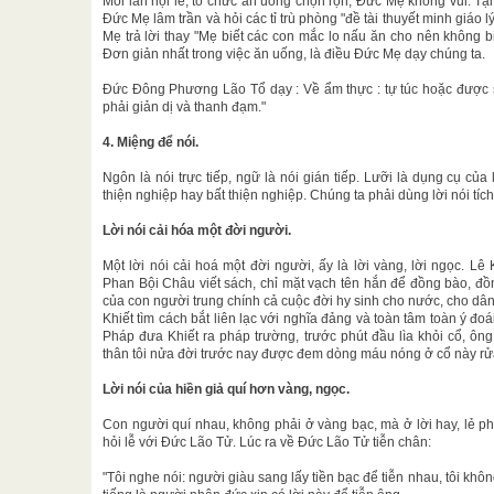
Mỗi lần hội lễ, tổ chức ăn uống chộn rộn, Đức Mẹ không vui. T
Đức Mẹ lâm trần và hỏi các tỉ trù phòng "đề tài thuyết minh giáo 
Mẹ trả lời thay "Mẹ biết các con mắc lo nấu ăn cho nên không 
Đơn giản nhất trong việc ăn uống, là điều Đức Mẹ dạy chúng ta.
Đức Đông Phương Lão Tổ dạy : Về ẩm thực : tự túc hoặc được s
phải giản dị và thanh đạm."
4. Miệng để nói.
Ngôn là nói trực tiếp, ngữ là nói gián tiếp. Lưỡi là dụng cụ củ
thiện nghiệp hay bất thiện nghiệp. Chúng ta phải dùng lời nói tích
Lời nói cải hóa một đời người.
Một lời nói cải hoá một đời người, ấy là lời vàng, lời ngọc. Lê
Phan Bội Châu viết sách, chỉ mặt vạch tên hắn để đồng bào, đồn
của con người trung chính cả cuộc đời hy sinh cho nước, cho dân
Khiết tìm cách bắt liên lạc với nghĩa đảng và toàn tâm toàn ý đoá
Pháp đưa Khiết ra pháp trường, trước phút đầu lìa khỏi cổ, ôn
thân tôi nửa đời trước nay được đem dòng máu nóng ở cổ này rửa 
Lời nói của hiền giả quí hơn vàng, ngọc.
Con người quí nhau, không phải ở vàng bạc, mà ở lời hay, lẻ p
hỏi lễ với Đức Lão Tử. Lúc ra về Đức Lão Tử tiễn chân:
"Tôi nghe nói: người giàu sang lấy tiền bạc để tiễn nhau, tôi kh