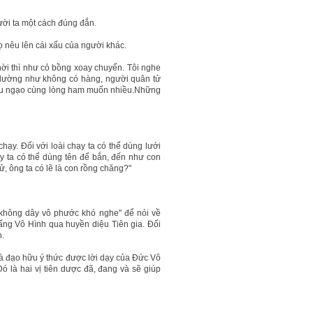
ười ta một cách đúng đắn.
ọ nêu lên cái xấu của người khác.
ời thì như cỏ bồng xoay chuyển. Tôi nghe
ấy dường như không có hàng, người quân tử
kiêu ngạo cùng lòng ham muốn nhiều.Những
 chạy. Đối với loài chạy ta có thể dùng lưới
 bay ta có thể dùng tên để bắn, đến như con
, ông ta có lẽ là con rồng chăng?"
n không dây vô phước khó nghe" để nói về
Đấng Vô Hình qua huyền diệu Tiên gia. Đối
h.
 đạo hữu ý thức được lời dạy của Đức Vô
 là hai vị tiên dược đã, đang và sẽ giúp