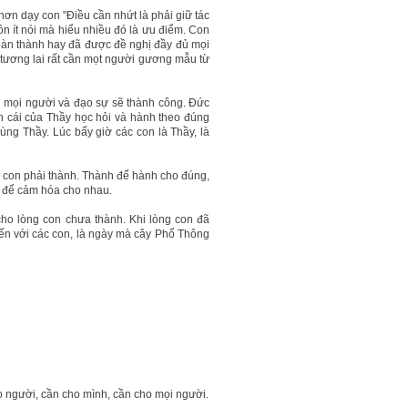
ơn dạy con "Điều cần nhứt là phải giữ tác
 ít nói mà hiểu nhiều đó là ưu điểm. Con
oàn thành hay đã được đề nghị đầy đủ mọi
 tương lai rất cần mọt người gương mẫu từ
nới mọi người và đạo sự sẽ thành công. Đức
 cái của Thầy học hỏi và hành theo đúng
ùng Thầy. Lúc bấy giờ các con là Thầy, là
g con phải thành. Thành để hành cho đúng,
h để cảm hóa cho nhau.
ho lòng con chưa thành. Khi lòng con đã
t đến với các con, là ngày mà cây Phổ Thông
ho người, cần cho mình, cần cho mọi người.