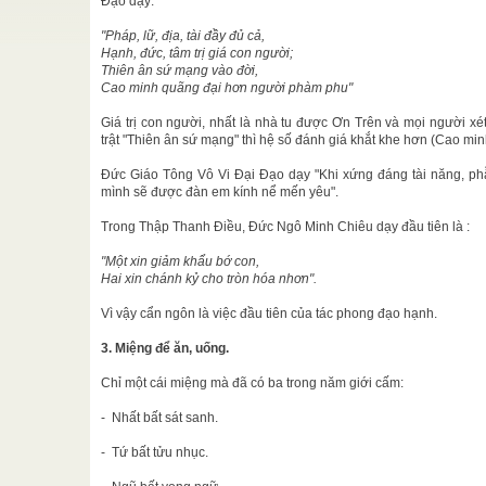
Đạo dạy:
 trong lịch
"Pháp, lữ, địa, tài đầy đủ cả,
 luyện
/
Hạnh, đức, tâm trị giá con người;
Thiên ân sứ mạng vào đời,
Tinh, Nhứt
Cao minh quãng đại hơn người phàm phu"
Tông Vô Vi
Giá trị con người, nhất là nhà tu được Ơn Trên và mọi người xét
trật "Thiên ân sứ mạng" thì hệ số đánh giá khắt khe hơn (Cao m
ng
t đầu tạo
Pháp Phạm
Đức Giáo Tông Vô Vi Đại Đạo dạy "Khi xứng đáng tài năng, p
mình sẽ được đàn em kính nể mến yêu".
Trich
/
Trong Thập Thanh Điều, Đức Ngô Minh Chiêu dạy đầu tiên là :
rụ như một
"Một xin giảm khẩu bớ con,
Hai xin chánh kỷ cho tròn hóa nhơn".
ền Bối
/
Vì vậy cẩn ngôn là việc đầu tiên của tác phong đạo hạnh.
ột gia đình
của ...
3. Miệng để ăn, uống.
Chỉ một cái miệng mà đã có ba trong năm giới cấm:
- Nhất bất sát sanh.
- Tứ bất tửu nhục.