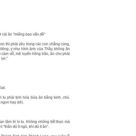
ở cái ăn "miếng bao vấn đề"
con thì phải yêu trọng các con chẳng cùng,
 liêng, y như hình ảnh của Thầy, không ăn
 cám dỗ, mê luyến hồng trần, ăn cho phải
lợi."
óat.
 tu phải tịnh hóa bửa ăn bằng kinh, chú.
n ngon hay dở).
n tâm trí lo tu. Không những tiết thực mà
 "thần đủ ít ngũ, khí đủ ít ăn".