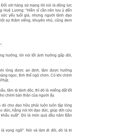
. Đối với hàng sứ mạng lời nói là động lực
 Huệ Lương: "Hiền sĩ cần nên lưu ý đến
 sức yếu tuổi già, nhưng người lãnh đạo
một sự thăm viếng, khuyên nhủ, cũng đem
".
ộng hưởng, lời nói tốt ảnh hưởng gấp đôi,
khi lòng được an định, tâm được hướng
vàng ngọc, tỉnh thế ngộ chơn. Có khi chính
 Phật.
ấu, tâm tà tánh độc, thì đó là miếng đất tốt
cho chính bản thân của người ấy.
 dò chư đạo hữu phải luôn luôn tập lòng
o đức, hằng nói lời đạo đức, giúp đời cứu
g khẩu xuất". Đó là món quà đầu năm Bần
là vọng ngữ". Nói và làm đi đôi, đó là tri