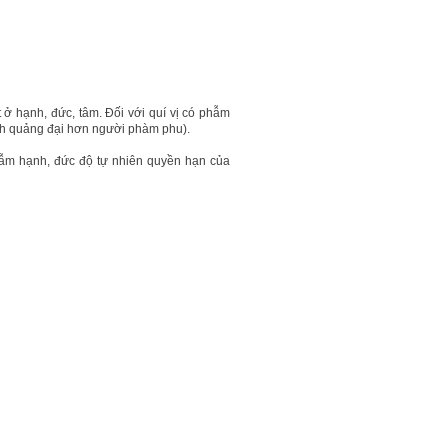
 ở hạnh, đức, tâm. Đối với quí vị có phẫm
inh quảng đại hơn người phàm phu).
hẫm hạnh, đức độ tự nhiên quyền hạn của