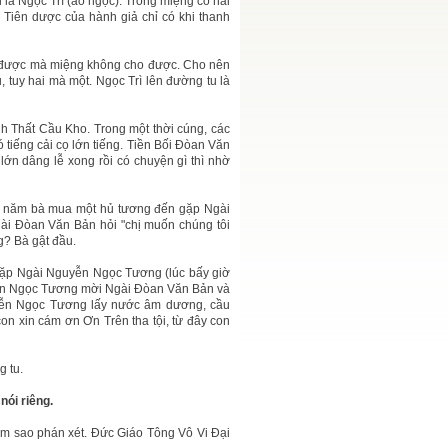
là Ngọc Trì (ao ngọc). Trong miệng có hai
à Tiên dược của hành giả chỉ có khi thanh
ho được mà miệng không cho được. Cho nên
u, tuy hai mà một. Ngọc Trì lên đường tu là
 Thất Cầu Kho. Trong một thời cúng, các
 tiếng cải cọ lớn tiếng. Tiền Bối Đòan Văn
lớn dâng lễ xong rồi có chuyện gì thì nhờ
ba năm bà mua một hủ tương đến gặp Ngài
ài Đòan Văn Bản hỏi "chị muốn chúng tôi
? Bà gật đầu.
gặp Ngài Nguyễn Ngọc Tương (lúc bấy giờ
yễn Ngọc Tương mời Ngài Đòan Văn Bản và
yễn Ngọc Tương lấy nước âm dương, cầu
on xin cám ơn Ơn Trên tha tội, từ đây con
g tu.
nói riêng.
làm sao phán xét. Đức Giáo Tông Vô Vi Đại