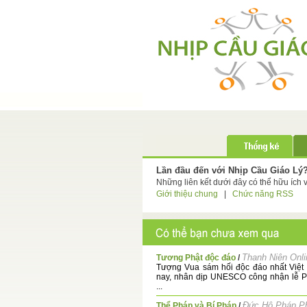
Lần đầu đến với Nhịp Cầu Giáo Lý
Những liên kết dưới đây có thể hữu ích 
Giới thiệu chung
|
Chức năng RSS
Thanh Niên Onli
Tương Phật độc đáo
/
Tượng Vua sám hối độc đáo nhất Việ
nay, nhân dịp UNESCO công nhận lễ P
...
Đức Hộ Pháp P
Thể Pháp và Bí Pháp
/