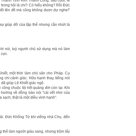
ại Thánh Tịnh Kim Thành Long, sau cuộc lễ
lý trong hội là chi? Có hiểu không? Rồi Đức
biết tên đề mà cũng không được dự nghe!"
ự giúp đỡ của tập thể nhưng cần nhứt là
a lời nói, tuỳ người chủ sử dụng mà nó làm
 cực.
 Khiết, một thời làm chó săn cho Pháp. Cụ
g chí cảnh giác. Hữu hạnh thay, tiếng nói
 đã giúp Lê Khiết giác ngộ.
i công chuộc tội hết quảng đời còn lại. Khi
g hướng về đồng bào nói "cái vết nhơ của
sạch, thật là một điều vinh hạnh".
hải. Đức Khổng Tử khi viếng nhà Chu, đến
ông thể làm người giàu sang, nhưng trộm lấy