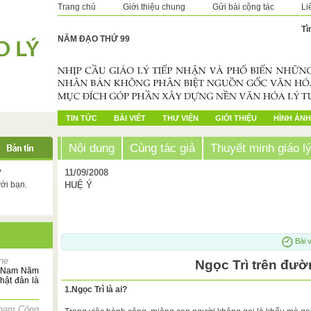
Trang chủ
Giới thiệu chung
Gửi bài cộng tác
Li
Tì
NĂM ĐẠO THỨ 99
TIN TỨC
BÀI VIẾT
THƯ VIỆN
GIỚI THIỆU
HÌNH ẢNH
Nội dung
Cùng tác giả
Thuyết minh giáo l
?
11/09/2008
với bạn.
HUỆ Ý
Bài v
ne
Ngọc Trì trên đươ
t Nam Năm
hật đản là
1.Ngọc Trì là ai?
hạm Công