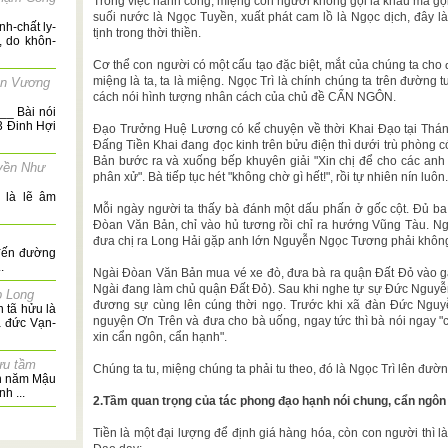
Trong việc hành công, miệng con người không gọi là khẩu mà gọi 
suối nước là Ngọc Tuyền, xuất phát cam lồ là Ngọc dịch, đây l
h-chất ly-
tịnh trong thời thiền.
, do khôn-
Cơ thể con người có một cấu tạo đặc biệt, mắt của chúng ta c
miệng là ta, ta là miệng. Ngọc Trì là chính chúng ta trên đường t
ên Vương
cách nói hình tượng nhân cách của chủ đề CẨN NGÔN.
__ Bài nói
 Đinh Hợi
Đạo Trưởng Huệ Lương có kể chuyện về thời Khai Đạo tại Thánh
Đấng Tiền Khai đang đọc kinh trên bửu điện thì dưới trù phòng có
Bản bước ra và xuống bếp khuyên giải "Xin chị để cho các anh 
yền Như
phân xử". Bà tiếp tục hét "không chờ gì hết!", rồi tự nhiên nín luôn.
 là lẽ âm
Mỗi ngày người ta thấy bà đánh một dấu phấn ở gốc cột. Đủ 
Đòan Văn Bản, chỉ vào hủ tương rồi chỉ ra hướng Vũng Tàu. Ng
đưa chị ra Long Hải gặp anh lớn Nguyễn Ngọc Tương phải không
 đến đường
.
Ngài Đòan Văn Bản mua vé xe đò, đưa bà ra quận Đất Đỏ vào 
Ngài đang làm chủ quận Đất Đỏ). Sau khi nghe tự sự Đức Ngu
p Long
đương sự cùng lên cúng thời ngọ. Trước khi xã đàn Đức Ngu
 tã hửu là
nguyện Ơn Trên và đưa cho bà uống, ngay tức thì bà nói ngay "c
a đức Vạn-
xin cẩn ngôn, cẩn hạnh".
ưu tầm
Chúng ta tu, miệng chúng ta phải tu theo, đó là Ngọc Trì lên đườn
nh năm Mậu
h ...
2.Tầm quan trọng của tác phong đạo hạnh nói chung, cẩn ngôn 
Tiền là một đại lượng để định giá hàng hóa, còn con người thì 
 Hoa giản