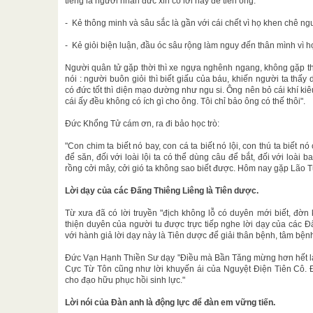
tiếng là người nhân đức xin có lời này để tiễn ông.
- Kẻ thông minh và sâu sắc là gần với cái chết vì họ khen chê ng
- Kẻ giỏi biện luận, đầu óc sâu rộng làm nguy đến thân mình vì h
Người quân tử gặp thời thì xe ngựa nghênh ngang, không gặp th
nói : người buôn giỏi thì biết giấu của báu, khiến người ta th
có đức tốt thì diện mạo dường như ngu si. Ông nên bỏ cái khí 
cái ấy đều không có ích gì cho ông. Tôi chỉ bảo ông có thế thôi".
Đức Khổng Tử cám ơn, ra đi bảo học trò:
"Con chim ta biết nó bay, con cá ta biết nó lội, con thú ta biết nó
để săn, đối với loài lội ta có thể dùng câu để bắt, đối với loài
rồng cởi mây, cởi gió ta không sao biết được. Hôm nay gặp Lão Tử
Lời dạy của các Đấng Thiêng Liêng là Tiên dược.
Từ xưa đã có lời truyền "địch không lỗ có duyên mới biết, đờ
thiện duyên của người tu được trực tiếp nghe lời dạy của các 
với hành giả lời dạy này là Tiên dược để giải thân bệnh, tâm bện
Đức Vạn Hạnh Thiền Sư dạy "Điều mà Bần Tăng mừng hơn hết là
Cực Từ Tôn cũng như lời khuyến ái của Nguyệt Điện Tiên Cô. Đó
cho đạo hữu phục hồi sinh lực."
Lời nói của Đàn anh là động lực để đàn em vững tiến.