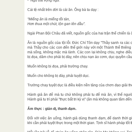
- Ngũ bất vọng ngữ.
Cái tệ nhất trên đời là cái ăn. Ông bà ta dạy :
"Miếng ăn là miếng tồi tàn,
Hơn thua một chút, lộn gan lên đầu".
Ngài Phan Bội Châu đã viết, nguồn gốc của hai trận thế chiến là 
Ăn là nguồn gốc của tội lỗi. Đức Chí Tôn dạy "Thầy sanh ra các 
mà Thầy cho các con đến thế giới này với một Thánh thể thiêng
mà sống, không mặc mà lành. Các con lại không chịu, nghe điều
bị đọa, dâm cho phải bị đày, nên chịu nạn áo cơm, dục quyền cầu 
Muốn không bị đọa, phải trường chay.
Muốn cho không bị đày, phải tuyệt dục.
Trường chay tuyệt dục là điều kiện nền tảng của chơn đạo giải th
Hành giả ăn để mà tu chứ không phải tu để mà ăn, vì thế người
Hành giả tu trì phải "thực bất tri kỳ vị" (ăn mà không quan tâm đế
Ẩm thực : giản dị, thanh đạm.
Đối với việc ăn uống, hành giả dùng thanh đạm, để danh thời gia
khi cần phải tuyệt thực trong một thời gian. Tịnh sĩ hành pháp tốt thì