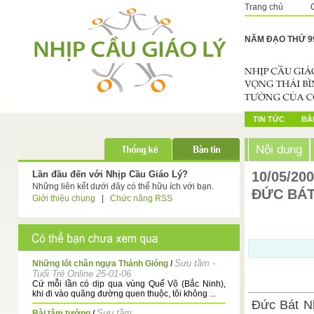
Trang chủ
NĂM ĐẠO THỨ 9
TIN TỨC
BÀI
Nội dung
Lần đầu đến với Nhịp Cầu Giáo Lý?
10/05/20
Những liên kết dưới đây có thể hữu ích với bạn.
ĐỨC BÁT
Giới thiệu chung
|
Chức năng RSS
Sưu tầm -
Những lốt chân ngựa Thánh Gióng
/
Tuổi Trẻ Online 25-01-06
Cứ mỗi lần có dịp qua vùng Quế Võ (Bắc Ninh),
khi đi vào quãng đường quen thuộc, tôi không ...
Đức Bát Nh
Sưu tầm
Bài tâm tướng
/