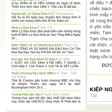
về đâu ? đ
(Của TRẦN HI DI TIÊN SANH) do Ngài cố Minh
Thiện trích dịch năm 1960 1. Trần Lão tổ đặt bài ...
chiếc bách
BBCVietnamese
Nguồn gốc Lễ Giáng Sinh
/
hình mấy n
Giê Su ra Dù ngày nay, chuyện đón Giáng Sinh ở
sẽ cùng th
nhiều nơi mang nhiều tính lễ hội, thậm chí ...
ở yên trần
Thiện Chí
Minh Lý Đạo Khai
/
Minh Lý Đạo Khai (Bài phát biểu cảm tưởng trong
miên, Tạm 
buổi lễ Minh Lý Đạo Khai tại Tam Tông Miếu) Ngày
Tạm cha co
26 ...
cái chức, 
Thiện Chí
NHO TÔNG VÀ SỨ MẠNG ĐẠI ĐẠO
/
NHO TÔNG VÀ SỨ MẠNG ĐẠI ĐẠO Đức Chí Tôn
thiệt mình
khai Đại Đạo Tam Kỳ Phổ Độ với tôn chỉ “Tam ...
hàng cồn to
Chí Kiên
Đạo gốc bởi lòng thành tín hiệp
/
I. XUẤT XỨ CÂU KINH II.TÌM HIỂU Ý NGHĨA 1.
ĐỨC
Chữ Hiệp 2. Chữ Thành 3. Chữ Tín III. KẾT LUẬN
Vi Thảo - Tuổi
Huân Chương Bảo Quốc MBE
/
Trẻ Online
Thái tử Charles gắn huân chương MBE cho ông
Vũ Khánh Thành vào ngày 26-5 tại điện
Buckingham Hôm 26-5, ...
KIẾP N
Thanh Niên Online
Tương Phật độc đáo
/
Tát
Tượng Vua sám hối độc đáo nhất Việt Nam Năm
nay, nhân dịp UNESCO công nhận lễ Phật đản là
...
HUỆ CHƠN