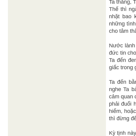
Ta thắng, 
Thế thì ng
nhặt bao 
những tình
cho tâm th
Nước lành 
đức tin ch
Ta đến đem
giấc trong
Ta đến bằn
nghe Ta bả
cảm quan c
phải đuổi 
hiểm, hoặc
thì đừng đ
Kỳ tịnh nà