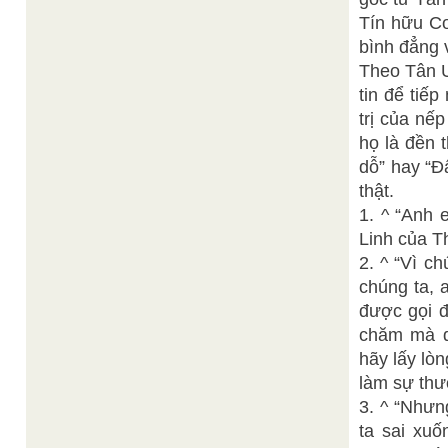
Tín hữu Cơ
bình đẳng 
Theo Tân Ư
tin để tiế
trị của nế
họ là đền 
dỗ” hay “Đ
thật.
1. ^ “Anh 
Linh của T
2. ^ “Vì c
chúng ta, a
được gọi đ
chăm mà dạ
hãy lấy lòn
làm sự thư
3. ^ “Nhưn
ta sai xuố