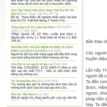
Một đoàn các nhà leo núi gồm nhiều tín ngưỡng
khác nhau đã tổ chức leo núi vì hòa bình. Đỉnh ...
Sưu Tập Thánh Giáo Đức Quan Thế Âm Bồ Tát
Đức Quan Thế Âm Bồ Tát
(Bài 5)
/
Đề tài : Tham thiền để nghiêm khắc phán xét bản
thân M LTH, Tuất thời Mùng 2 Thánh 4 Kỷ ...
YẾU ĐIỂM
Tổng Quan Vũ Trụ Luận Đại Đạo
/
GIÁO LÝ ĐẠI ĐẠO
TỔNG QUAN VỀ VŨ TRỤ LUẬN ĐẠI ĐẠO 1.
Nguồn gốc vũ trụ 1.1. Khái niệm về vũ trụ 1.2. Bản
Thể Vũ ...
Bần Đạo ch
NGUỒN GỐC HAI BÀI NIỆM HƯƠNG VÀ KHAI
Huệ Nhẫn
KINH CỦA ĐẠO CAO ĐÀI
/
Các ngươi
Người tín đồ Cao Đài hàng ngày bắt đầu thời cúng
của mình bằng bài kinh Niệm Hương với hai ...
huyền diệu
Danh Đức
Cha Pierre và người vô gia cư
/
Thứ Bảy, 27/01/2007, 15:32 (GMT+7) Bình dị cho
Lần nầy TH
đến sau khi chết TTCT - Nếu có một chốn vĩnh
hằng của những con ...
người đã c
Lê Anh Minh
Tư Tưởng Đạo Gia 1
/
Ta đến cùn
"Tư tưởng đạo gia" là những bài dịch Hán Văn từ
được. Hằng
những kinh sách của chư đạo gia như Lão ...
ngươi, như
Sưu tầm
Dân tộc Việt Nam
/
Một số người cho rằng nguồn gốc của các dân tộc
pháp trần 
Việt Nam bắt nguồn từ Trung Hoa, hoặc Tây ...
Nay Ta đến