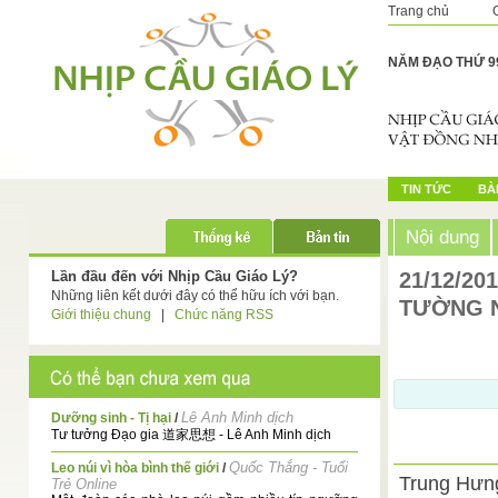
Trang chủ
NĂM ĐẠO THỨ 9
TIN TỨC
BÀI
Nội dung
Lần đầu đến với Nhịp Cầu Giáo Lý?
21/12/20
Những liên kết dưới đây có thể hữu ích với bạn.
TƯỜNG 
Giới thiệu chung
|
Chức năng RSS
Lê Anh Minh dịch
Dưỡng sinh - Tị hại
/
Tư tưởng Đạo gia 道家思想 - Lê Anh Minh dịch
Quốc Thắng - Tuổi
Leo núi vì hòa bình thế giới
/
Trung Hưng
Trẻ Online