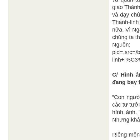
giao Thánh
và dạy chú
Thánh-linh
nữa. Vì Ng
chúng ta t
Nguồn: 
pid=,src=/
linh+l%
C/ Hình 
đang bay 
"Con người
các tư tưở
hình ảnh.
Nhưng khác
Riêng môn 