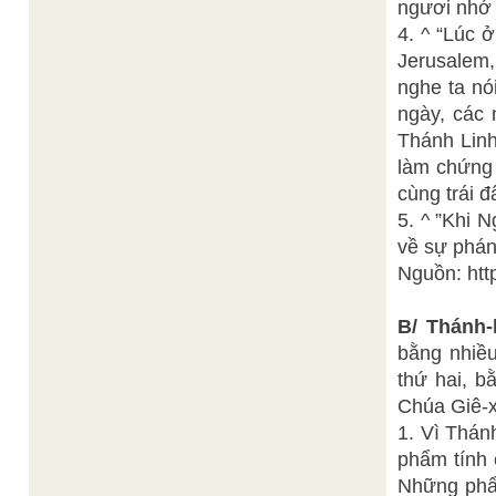
ngươi nhớ 
4. ^ “Lúc 
Jerusalem,
nghe ta nó
ngày, các 
Thánh Linh
làm chứng 
cùng trái đ
5. ^ ”Khi N
về sự phán
Nguồn: ht
B/ Thánh-l
bằng nhiều
thứ hai, b
Chúa Giê-x
1. Vì Thán
phẩm tính 
Những phẩm