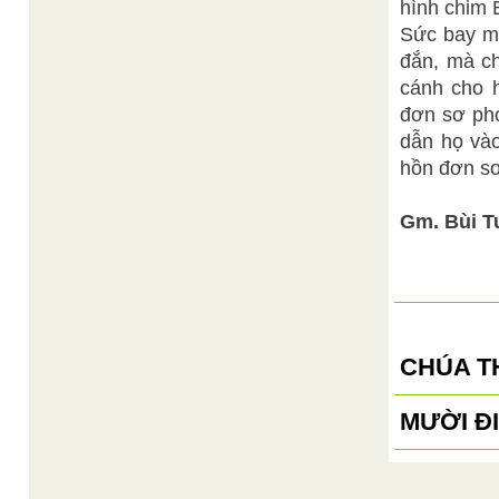
hình chim 
Sức bay mà
đắn, mà ch
cánh cho h
đơn sơ phó
dẫn họ vào
hồn đơn sơ
Gm. Bùi T
CHÚA T
MƯỜI Đ