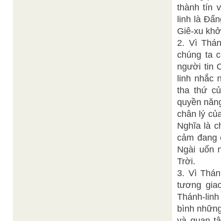
thành tín 
linh là Đấ
Giê-xu khở
2. Vì Thán
chúng ta c
người tin 
linh nhắc 
tha thứ c
quyền năng
chân lý củ
Nghĩa là c
cảm đang c
Ngài uốn 
Trời.
3. Vì Thán
tương gia
Thánh-linh
bình những
và quan t