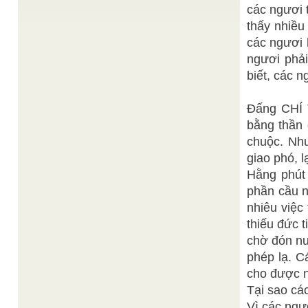
Sưu tầm
Long Thụ
/
các ngươi 
Động cơ trung tâm cho việc hoá độ của Long Thụ
– một công trình hoằng pháp lập cơ sở ...
thấy nhiều
Hồng Phúc
Lòng Từ Phụ
/
các ngươi 
Đấng Tạo Hóa Toàn Tri Toàn Năng quyền uy tối
ngươi phả
thượng mà con người nghĩ rằng sẵn sàng ban
phước ...
biết, các n
Thanh Long
HAI ĐƯỜNG ĐI ĐẾN CÁI TÂM
/
Con đường đi đến chỗ trực nhận cái tâm tuy muôn
Đấng CHÍ 
nghìn lối nẻo, song tựu trung lại chỉ có ...
bằng thần 
SƠ LƯỢC về HUYỀN BÚT CƠ trong ĐĐTKPĐ.
/
Đạt Tường
chuộc. Nh
SƠ LƯỢC về HUYỀN BÚT CƠ trong ĐĐTKPĐ. Tý
thời 14 rạng 15 tháng 3 Mậu Thân 1968, một buổi
giao phó, l
đàn ...
Hằng phút 
phần cầu n
nhiêu việc
thiếu đức 
chờ đón nư
phép lạ. C
cho được n
Tại sao cá
Vì các ngươ