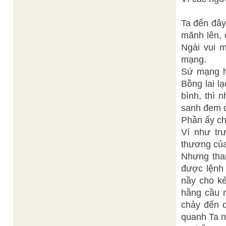
Ta đến đây
mãnh lên, 
Ngài vui 
mạng.
Sứ mạng hô
Bồng lai l
bình, thì 
sanh đem 
Phần ấy ch
Ví như tr
thương của
Nhưng than
được lệnh 
nầy cho kẻ
hằng cầu 
chảy đến q
quanh Ta n