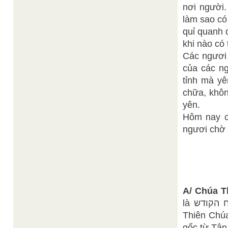
nơi người.
làm sao có
quỉ quanh 
khi nào có 
Các ngươi 
của các ng
tỉnh mà yê
chữa, khôn
yên.
Hôm nay cá
ngươi chờ 
A/ Chúa T
là רוח הקודש Ruah haqodesh. Theo đức tin của Cơ Đốc giáo, ngài là
Thiên Chúa
gốc từ Tân