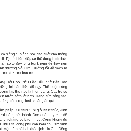
 có siêng tu siêng học cho suốt cho thông
i. Tội lỗi hiện kiếp có thể dùng hình thức
vi ẩn áo tự đáy lòng bởi không dễ thấy nên
tình thương Vô Cực. Đường lối đã vạch ra
 bước sẽ được ban ơn.
ượng Đế! Cao Triều Lão Hữu nhờ Bần Đạo
những lời Lão Hữu đã dạy. Thế cuộc càng
ương lai, thế nào là hiến dâng. Các trò sẽ
nên bước sớm tốt hơn. Đang sức sáng tạo,
hông còn sợ gì loài sa tăng ác quỉ.
m pháp Đại thừa: Thì giờ nhặt thúc, định
ươi năm mới thành Đạo quả, nay chư đệ
 lại thì chẳng có bao nhiêu. Công không đủ
i Thừa thì công phu còn kém cỏi, tâm tánh
í. Một năm có hai khóa tịnh Hạ Chí, Đông