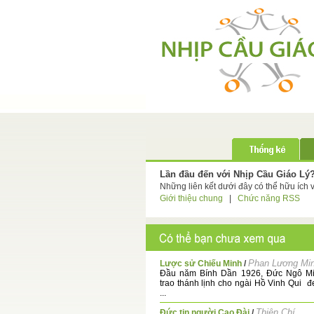
Lần đầu đến với Nhịp Cầu Giáo Lý
Những liên kết dưới đây có thể hữu ích 
Giới thiệu chung
|
Chức năng RSS
Phan Lương Mi
Lược sử Chiếu Minh
/
Đầu năm Bính Dần 1926, Đức Ngô M
trao thánh lịnh cho ngài Hồ Vinh Qui 
...
Thiện Chí
Đức tin người Cao Đài
/