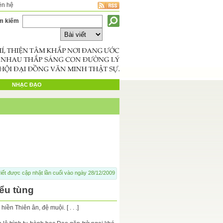
ên hệ
m kiếm
NHẠC ĐẠO
iết được cập nhật lần cuối vào ngày 28/12/2009
iểu tùng
iền Thiên ân, đệ muội. [ . . .]