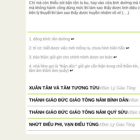
Chí mà còn thiếu sót bận rộn lu bu, hay vào cửa tịnh đường mà
mà không hành công đúng mức thì làm sao thấy được linh diệu 
trên lý thuyết thì làm sao thấy được huyền nhiệm vô vi! (. . .)
1. đăng trình: lên đường
↩
2. tri cơ: biết được việc mới mống ra, chưa hình hiện hẳn
↩
3. bảo thân: giữ gìn cho chính mình được an toàn
↩
4. nhà Nho gọi là "thận độc": giữ gìn cẩn thận trong chỗ thầm kín
tâm âm thầm làm quấy)
↩
XUÂN TÂM VÀ TÂM TƯƠNG TỬU
Đức Lý Giáo Tông
/
THÁNH GIÁO ĐỨC GIÁO TÔNG NĂM BÍNH DẦN
Đức 
/
THÁNH GIÁO ĐỨC GIÁO TÔNG NĂM QUÝ SỬU
Đức 
/
NHỨT ĐIỂU PHI, VẠN ĐIỂU TÙNG
Đức Lý Giáo Tông
/