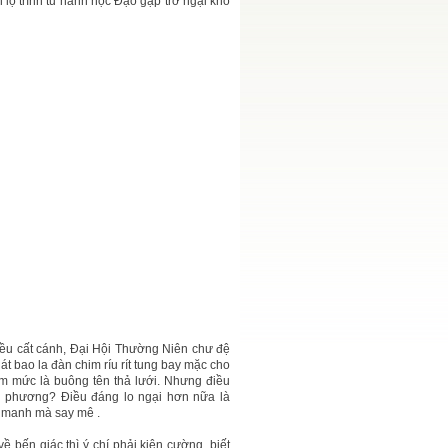
ộ trình tu hành học Đạo gặp trở ngại khó
 đều cất cánh, Đại Hội Thường Niên chư đệ
át bao la đàn chim ríu rít tung bay mặc cho
m mức là buông tên thả lưới. Nhưng điều
n phương? Điều đáng lo ngại hơn nữa là
 manh mà say mê .
 bến giác thì ý chí phải kiên cường, biết