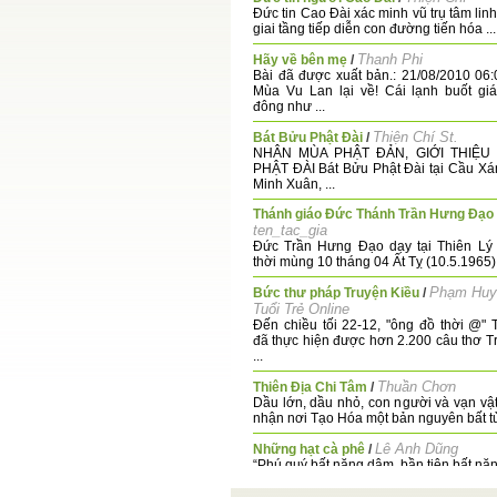
Đức tin Cao Đài xác minh vũ trụ tâm lin
giai tầng tiếp diễn con đường tiến hóa ...
Thanh Phi
Hãy về bên mẹ
/
Bài đã được xuất bản.: 21/08/2010 0
Mùa Vu Lan lại về! Cái lạnh buốt gi
đông như ...
Thiện Chí St.
Bát Bửu Phật Đài
/
NHÂN MÙA PHẬT ĐẢN, GIỚI THIỆU
PHẬT ĐÀI Bát Bửu Phật Đài tại Cầu Xá
Minh Xuân, ...
Thánh giáo Đức Thánh Trần Hưng Đạo
ten_tac_gia
Đức Trần Hưng Đạo dạy tại Thiên Lý 
thời mùng 10 tháng 04 Ất Tỵ (10.5.1965)
Phạm Huy
Bức thư pháp Truyện Kiều
/
Tuổi Trẻ Online
Đến chiều tối 22-12, "ông đồ thời @" 
đã thực hiện được hơn 2.200 câu thơ T
...
Thuần Chơn
Thiên Địa Chi Tâm
/
Dầu lớn, dầu nhỏ, con người và vạn vậ
nhận nơi Tạo Hóa một bản nguyên bất tử,
Lê Anh Dũng
Những hạt cà phê
/
“Phú quý bất năng dâm, bần tiện bất năn
bất năng khuất.” (Mạnh Tử) Đây là chuyện 