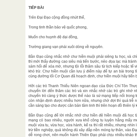
TIẾP BÀI
Trên Đại Đạo cộng đồng nhứt thể,
Trong tinh thần bảo vệ quốc phong,
Muốn cho huynh đệ đại đồng,
Trường giang vạn phái xuôi dòng về nguyên.
Bần Đạo cũng nhắc nhở chư hiền muội phải siêng tu học, và chỉ
thì mới thấy đường cao siêu mà tiến bước, nẻo đọa lạc mà tránh đ
sám hối để xóa mờ, nhưng tội lỗi thâm sâu từ lịch kiếp hoặc tế 
khó trừ. Chư hiền muội cần lưu ý điểm này để tự an bài trong 
cùng đường lối Cơ Quan đã hoạch định, chư hiền muội hãy tiến
Hỡi các trò Thanh Thiếu Niên ngoan đạo của Đức Chí Tôn Th
chuyển lời đến thăm các trò và xin nhắc nhở các trò ghi nhớ 
chuyển trò càng ý thức được thế nào là sứ mạng tiếp nối trong t
còn nhận định được nhiều hơn nữa, nhưng chờ đợi thì quá trễ 
cần sáng tạo cho được căn bản tâm linh thì trên hoạn đồ thiên lý k
Bần Đạo cũng để lời nhắc nhở chư hiền đệ hiền muội đã học tâ
mạng có bao nhiêu, người xưa khổ công tu luyện hằng mấy m
muội vừa tu, vừa học, vừa hành, kể ra thì rất nhiều, nhưng nhìn
trừ tiền nghiệp, quả không đủ xây đắp nền móng tự thân, vào Đạ
dễ rong chơi, nên muốn hành Thiên Đạo phải chịu nhiều khảo th