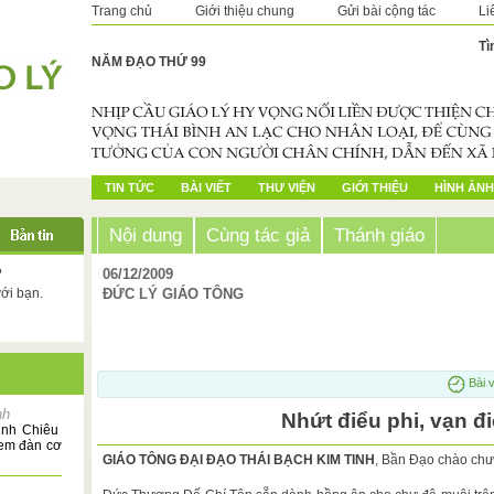
Trang chủ
Giới thiệu chung
Gửi bài cộng tác
Li
Tì
NĂM ĐẠO THỨ 99
TIN TỨC
BÀI VIẾT
THƯ VIỆN
GIỚI THIỆU
HÌNH ẢNH
Nội dung
Cùng tác giả
Thánh giáo
?
06/12/2009
với bạn.
ĐỨC LÝ GIÁO TÔNG
Bài v
nh
Nhứt điểu phi, vạn đ
inh Chiêu
đem đàn cơ
GIÁO TÔNG ĐẠI ĐẠO THÁI BẠCH KIM TINH
, Bần Đạo chào chư h