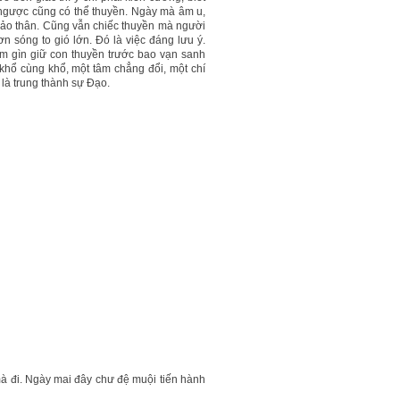
c ngược cũng có thể thuyền. Ngày mà âm u,
 bảo thân. Cũng vẫn chiếc thuyền mà người
n sóng to gió lớn. Đó là việc đáng lưu ý.
âm gìn giữ con thuyền trước bao vạn sanh
 khổ cùng khổ, một tâm chẳng đổi, một chí
 là trung thành sự Đạo.
à đi. Ngày mai đây chư đệ muội tiến hành