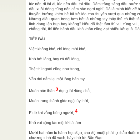
 Biên Tập
lúc nên đi thì đi, lúc nên đậu thì đậu. Đêm trăng sáng dầu nướ
à khoa học
dầu xuôi dòng cũng nên cắm sào ngơi nghỉ. Đó là minh triết để
ịch ...
thuyền trưởng khéo bẻ lái trở lèo cho thuyền vượt qua những cơ
Nhưng điều quan trọng hơn hết là những tay thủy thủ có thật t
n thứ 51
/
linh đang lặn hụp hay không? Nếu đã thật tâm thì vui cùng vui,
chẳng dời, thì tiến hành dầu khó khăn cũng đạt nhiều kết quả. Đó
nh tại Hội
c Học ...
TIẾP BÀI
Kim Dung
à làm sáng
Việc không khó, chỉ lòng mới khó,
ng ...
Khó bởi lòng, hay có dối lòng,
i sông Thu
Thật thì ngoài cũng như trong,
ặc biệt đã
g sông ...
Vắn dài nắm lại một lòng bàn tay.
3
Muốn bảo thân
dụng tài đúng chỗ,
Muốn trung thành giác ngộ tùy thời,
4
E dè khi vắng bóng người,
Khổ vui cộng tác một lời là tâm.
Mười hai năm tu hành học đạo, chư đệ muội phải tự thắp đuốc m
chương trình đã vạch, hãy nhớ lời Bần Đạo.