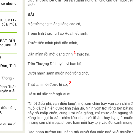
Đức Thượng Đế Chí Tôn sẵn dành hồng ân cho chư đệ muội trên l
h có những
khăn.
BÀI
6:00 GMT+7
Một sứ mạng thiêng liêng cao cả,
á của mùa
Trong tình thương Tạo Hóa hiếu sinh,
 BÁT BỬU
Trước tiên mình phải dặn mình,
ng, khu Lê
1
Dặn mình rồi mới đăng trình
thực thi.
/
Trên Thượng Đế huyền vi ban bố,
Đàn, Tuất
Dưới nhơn sanh muôn ngõ trông chờ,
 Thông -
2
Thật tâm mới được tri cơ,
Trịnh Tuấn
ruyện Kiều
Hễ tu thì đắc chớ ngờ ai ơi.
"Nhứt điểu phi, vạn điểu tùng", một con chim bay vạn con chim
t đều cũng
muội đã thể hiện được tinh thần đó. Nhìn vòm trời rộng lớn bát ng
 ...
bẫy dò khắp chốn, cung lưới bủa giăng, chỉ chực đến ngang tầ
đáng lo ngại là đàn chim kêu nhau về tổ ấm hay bạt gió muô
những con chim bạc phước ham mồi hay tự ỷ vào đôi cánh mỏng
g di, uy vũ
tôi ...
Đạo pháp trường lưu, hành giả quyết tâm giác ngộ xuôi thuyền về