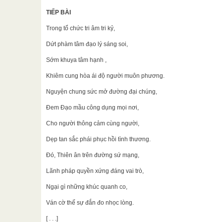
TIẾP BÀI
Trong tổ chức tri âm tri kỷ,
Dứt phàm tâm đạo lý sáng soi,
Sớm khuya tâm hạnh ,
Khiêm cung hòa ái độ người muôn phương.
Nguyện chung sức mở đường đại chúng,
Đem Đạo mầu công dụng mọi nơi,
Cho người thông cảm cùng người,
Dẹp tan sắc phái phục hồi tình thương.
Đó, Thiên ân trên đường sứ mạng,
Lãnh pháp quyền xứng đáng vai trò,
Ngại gì những khúc quanh co,
Ván cờ thế sự đắn đo nhọc lòng.
[ . . .]