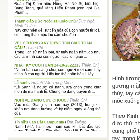
Đoàn Thị Điểm hiệu Hồng Hà Nữ Sĩ, biệt hiệu
Bang Tang, quê làng Hiếu Phạm (còn gọi Giai
Phạm ...
Đức Ngô
Thánh giáo Đức Ngôi Hai Giáo Chủ
/
Minh Chiêu
Này chư hiền đệ, sự tiến hóa của con người từ loài
côn trùng thảo mộc thú cầm cho đến ...
VỀ LÝ TƯỞNG XÂY DỰNG TÔN GIÁO TOÀN
Thiện Chí
CẦU
/
Trong lịch sử nhân loại, từ mấy ngàn năm, do nhu
cầu tâm linh của con người, các tôn giáo ...
Thiện Chí
NHẬT KÝ CUỐI TUẦN 24-10-202221
/
“Nhân bản có sáng chói, con người mới cảm thấy
mình là con người. Hãy tạo thế nhân hòa ! Hãy ...
Hình tượng
Huỳnh Văn Trọng Minh
Lễ sanh
/
gương mặt 
“Lễ Sanh là người có hạnh, lựa chọn trong chư
môn đệ mà hành lễ. Chúng nó đặng quyền đi ...
thủy, tay 
Thiện Chí
móc xuống 
NGHĨ VỀ ĐẤNG CỨU CHUỘC
/
Vào mùa Giáng sinh năm nay (2013), trong khi
khắp nơi đang hướng về kỷ niệm ngày xuống thế
của ...
Theo Kinh 
Đạt Tường
Tín hữu Cao Đài Campuchia
/
đức thứ nh
Năm 1947, hai mươi năm sau khi bắt đầu tạo
cũng phổ b
dựng Thánh Địa Tây Ninh, Đức Hộ Pháp Phạm
Công ...
tay, trong 