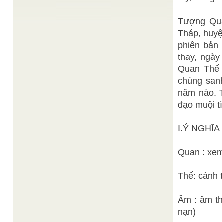
Lê Anh
Con người trong cái nhìn của Nho giáo
/
Minh
Tượng Qua
Con người hôm nay và con người hôm qua – con
người của ngàn xưa – dường như không khác ...
Tháp, huyệ
Trich quyển Lịch sử đạo Cao
Linh Quang Tự
/
phiên bản 
Đài I- CQPTG
thay, ngày
Linh Quang Tự hay Linh Quang Phật Đường là
ngôi tổ đình phái Phổ Tế chi Minh Sư.
Quan Thế Â
Ban Biên Tập
Đi tìm những giá trị phổ quát
/
chúng sanh
Những giá trị phổ quát là những tinh hoa tinh thần
nâng cao nhân vị vượt không gian và thời ...
năm nào. T
đạo muội t
Đức Hộ
Khai tịch Đạo và Khai minh Đại Đạo
/
Pháp Phạm Công Tắc
Đại Đạo khai minh kỳ ba độ tận nhân loại trên mọi
phương diện của cuộc đời. Thế nên sứ ...
I.Ý NGHĨ
Quan : xem
Thế: cảnh t
Âm : âm th
nạn)