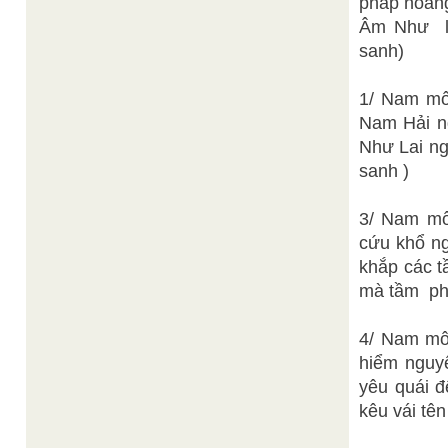
pháp hoằng
Âm Như la
sanh)
1/ Nam mô
Nam Hải ng
Như Lai ng
sanh )
3/ Nam mô
cứu khổ ng
khắp các t
mà tầm ph
4/ Nam mô
hiểm nguy
yêu quái đ
kêu vái tên