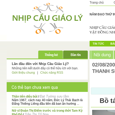
Trang chủ
NĂM ĐẠO THỨ 9
TIN TỨC
BÀI
Nội dung
Lần đầu đến với Nhịp Cầu Giáo Lý?
02/08/20
Những liên kết dưới đây có thể hữu ích với bạn.
THANH 
Giới thiệu chung
|
Chức năng RSS
Đạt Tường sưu tầm
Thần tiên diệu bút
/
Bồ t
Năm 1967, cách nay 40 năm, Đức Lý Thái Bạch là
Đấng Thiêng Liêng đầu tiên đã ban ân hướng ...
Nữ sĩ Đoàn Thị Điểm trước và trong thời Tam Kỳ
Trần Thị Tố Nga
Phổ Độ
/