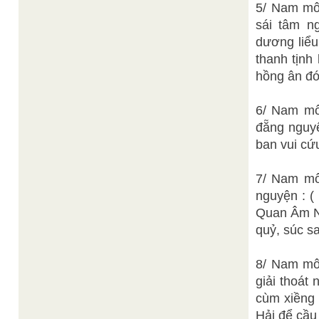
5/ Nam mô 
sái tâm n
dương liểu
thanh tịnh
hồng ân đó
6/ Nam mô
đẵng nguyệ
ban vui cứ
7/ Nam mô 
nguyện : (
Quan Âm Nh
quỷ, súc s
8/ Nam mô
giải thoát
cùm xiềng
Hải để cầu