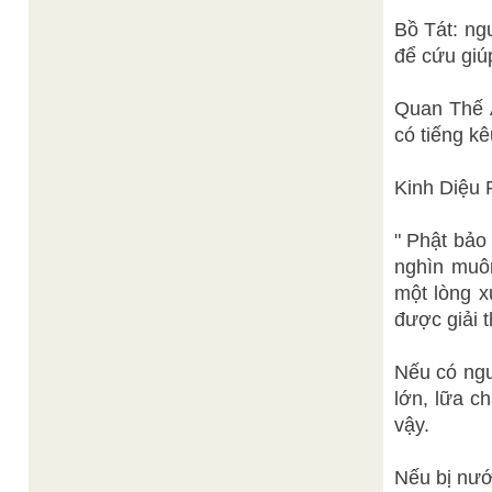
Bồ Tát: ng
để cứu giú
Quan Thế Â
có tiếng k
Kinh Diệu 
" Phật bảo
nghìn muô
một lòng x
được giải t
Nếu có ngư
lớn, lữa c
vậy.
Nếu bị nướ