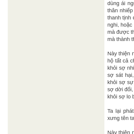
dùng ái ng
thân nhiếp
thanh tịnh
nghi, hoặc
mà được th
mà thành t
Này thiện 
hộ tất cả 
khỏi sợ nh
sợ sát hại
khỏi sợ sự 
sợ dời đổi,
khỏi sợ lo 
Ta lại phá
xưng tên ta
Này thiện 