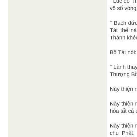
" Lúc đó T
vô số vòng
" Bạch đứ
Tát thế n
Thánh khéo
Bồ Tát nói:
" Lành tha
Thượng Bồ
Này thiện 
Này thiện 
hóa tất cả 
Này thiện 
chư Phật, 