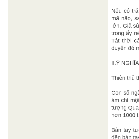
Nếu có tră
mã não, sa
lớn. Giả sử
trong ấy 
Tát thời 
duyên đó m
II.Ý NGH
Thiên thủ 
Con số ngà
ám chỉ một
tượng Quan
hơn 1000 ta
Bàn tay tư
đến bàn ta