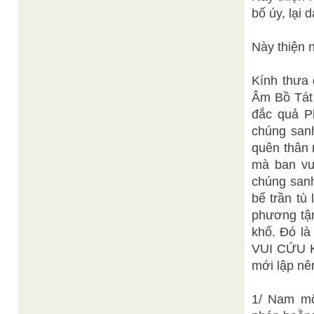
bố úy, lại
Này thiện 
Kính thưa 
Âm Bồ Tát 
đắc quả P
chúng sanh
quên thân 
mà ban vui
chúng sanh
bể trần tù
phương tận
khổ. Đó là
VUI CỨU K
mới lập nê
1/ Nam mô