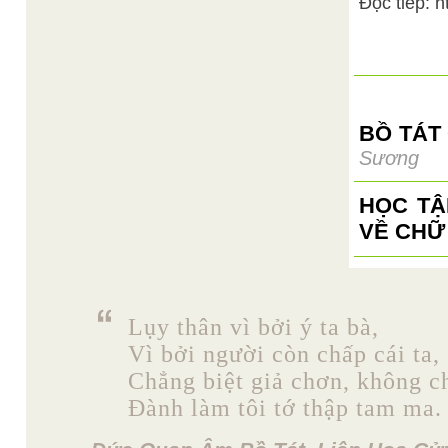
Đọc tiếp: 
BỒ TÁT
Sương
HỌC TẬ
VỀ CHỮ
Lụy thân vì bởi ý ta bà,
Vì bởi người còn chấp cái ta,
Chẳng biệt giả chơn, không c
Đành làm tôi tớ thập tam ma.